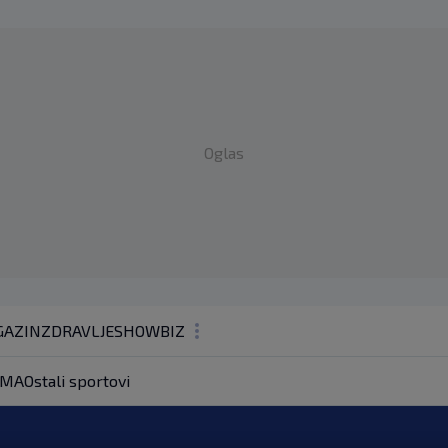
Oglas
AZIN
ZDRAVLJE
SHOWBIZ
KOLUMNE
MA
Ostali sportovi