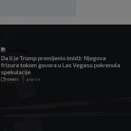
Da li je Trump promijenio imidž: Njegova
frizura tokom govora u Las Vegasu pokrenula
spekulacije
|
FORBES
prije 5 h