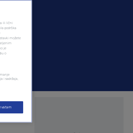
ili lični
ila podrška
e
ostavki možete
željenim
ko je
dbu o
remanje
a i sadržaja,
likoj
ihvatam