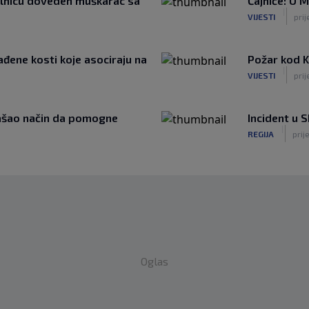
bolnicu doveden muškarac sa
Čajniče: U 
|
VIJESTI
prij
đene kosti koje asociraju na
Požar kod Ko
|
VIJESTI
prij
našao način da pomogne
Incident u S
|
REGIJA
prij
Oglas