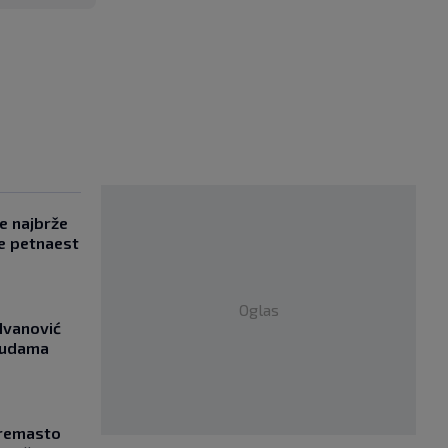
se najbrže
e petnaest
Oglas
Ivanović
asudama
Kremasto