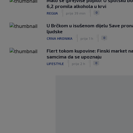
Malo se (pre)više popilo: U splitsku 
6,2 promila alkohola u krvi
|
|
0
REGIJA
prije 39 min
U Brčkom u isušenom dijelu Save prona
ljudske
|
|
0
CRNA HRONIKA
prije 1 h
Flert tokom kupovine: Finski market 
samcima da se upoznaju
|
|
0
LIFESTYLE
prije 2 h