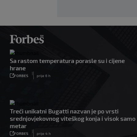
Sa rastom temperatura porasle su i cijene
hrane
|
FORBES
prije 6 h
Treći unikatni Bugatti nazvan je po vrsti
srednjovjekovnog viteškog konja i visok samo
metar
|
FORBES
prije 4 h