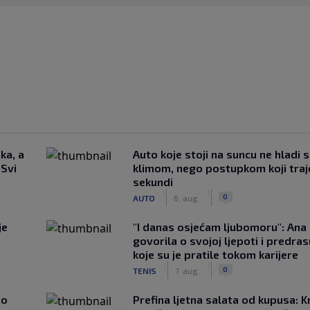
ka, a
Auto koje stoji na suncu ne hladi 
 Svi
klimom, nego postupkom koji traj
sekundi
|
|
0
AUTO
6. aug.
je
"I danas osjećam ljubomoru": Ana 
govorila o svojoj ljepoti i predr
koje su je pratile tokom karijere
|
|
0
TENIS
7. aug.
ao
Prefina ljetna salata od kupusa: 