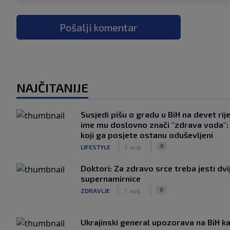
Pošalji komentar
NAJČITANIJE
Susjedi pišu o gradu u BiH na devet rije
ime mu doslovno znači "zdrava voda":
koji ga posjete ostanu oduševljeni
|
|
0
LIFESTYLE
7. aug.
Doktori: Za zdravo srce treba jesti dvi
supernamirnice
|
|
0
ZDRAVLJE
7. aug.
Ukrajinski general upozorava na BiH k