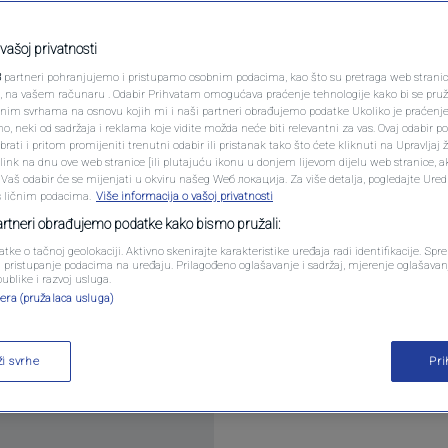
PODCAST
nutak za pamćenje:
N1 SPECIJAL
vašoj privatnosti
iju nakon velike drame
3
partneri pohranjujemo i pristupamo osobnim podacima, kao što su pretraga web stranica 
FENOMENI
ri, na vašem računaru . Odabir Prihvatam omogućava praćenje tehnologije kako bi se pruž
anim svrhama na osnovu kojih mi i naši partneri obrađujemo podatke Ukoliko je praćenj
 neki od sadržaja i reklama koje vidite možda neće biti relevantni za vas. Ovaj odabir p
NEISTRAŽENO
ati i pritom promijeniti trenutni odabir ili pristanak tako što ćete kliknuti na Upravljaj 
ink na dnu ove web stranice [ili plutajuću ikonu u donjem lijevom dijelu web stranice, a
mentara
VIRALNO
. Vaš odabir će se mijenjati u okviru našeg Wеб локација. Za više detalja, pogledajte Ure
s ličnim podacima.
Više informacija o vašoj privatnosti
FOTO
partneri obrađujemo podatke kako bismo pružali:
atke o tačnoj geolokaciji. Aktivno skenirajte karakteristike uređaja radi identifikacije. Sp
PROMO
li pristupanje podacima na uređaju. Prilagođeno oglašavanje i sadržaj, mjerenje oglašavanj
publike i razvoj usluga.
era (pružalaca usluga)
VIDEO
 pobjedu kao vozač Ferrarija, trijumfovavši na Ve
ži svrhe
Pr
ovogodišnjeg prvenstva Formule 1.
Pročitaj više