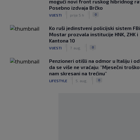
mogući novi front ruskog hibridnog ra
Posebno izdvaja Brčko
|
|
0
VIJESTI
prije 5 h
Ko ruši jedinstveni policijski sistem F
Mostar prozvala institucije HNK, ZHK i
Kantona 10
|
|
0
VIJESTI
7. aug.
Penzioneri otišli na odmor u Italiju i odl
da se više ne vraćaju: "Mjesečni troško
nam skresani na trećinu"
|
|
0
LIFESTYLE
5. aug.