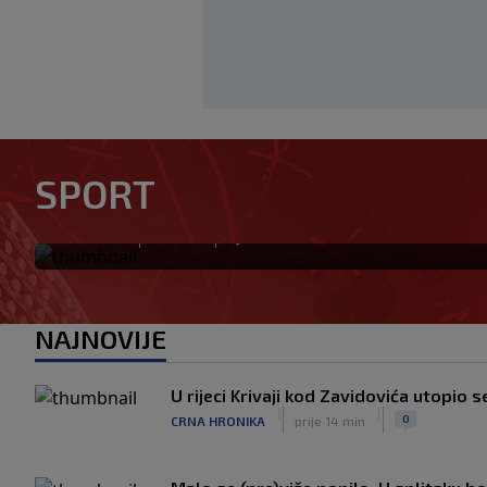
Solidan debi Alajbegovića u
SPORT
Intera, Zmaj učestvovao u ak
|
|
0
NOGOMET
prije 1 h
NAJNOVIJE
U rijeci Krivaji kod Zavidovića utopio 
|
|
0
CRNA HRONIKA
prije 14 min