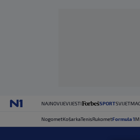
NAJNOVIJE
VIJESTI
SPORT
SVIJET
MAG
Nogomet
Košarka
Tenis
Rukomet
Formula 1
M