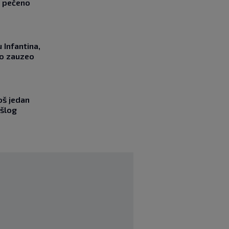
z pečeno
 Infantina,
no zauzeo
oš jedan
ošlog