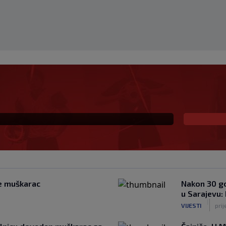
 porazu Juventusa od
ciji za gol "Stare Dame"
se muškarac
Nakon 30 go
u Sarajevu:
|
VIJESTI
prij