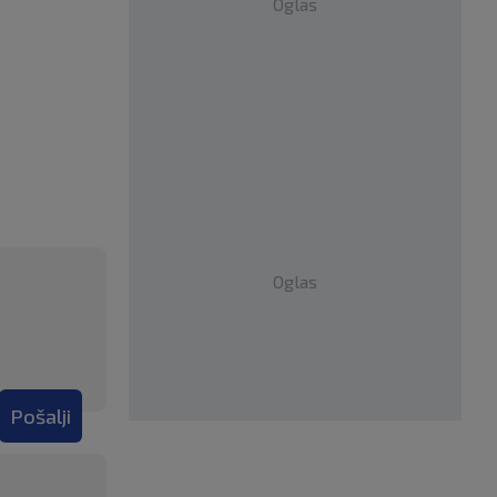
Oglas
Oglas
Pošalji