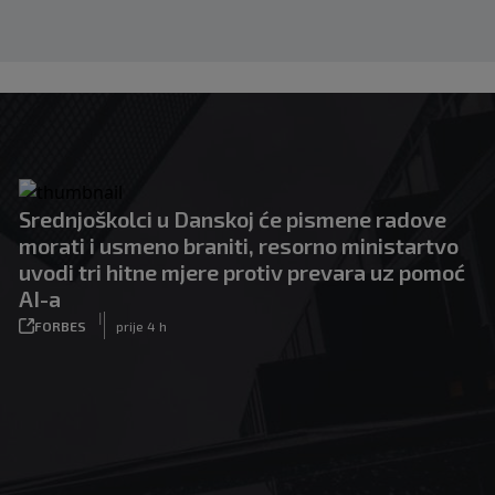
Srednjoškolci u Danskoj će pismene radove
morati i usmeno braniti, resorno ministartvo
uvodi tri hitne mjere protiv prevara uz pomoć
AI-a
|
FORBES
prije 4 h