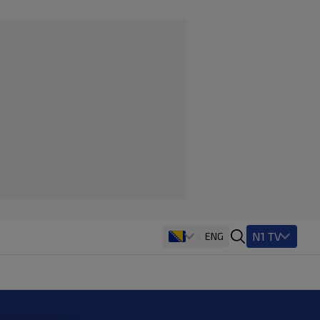
N1 TV
ENG