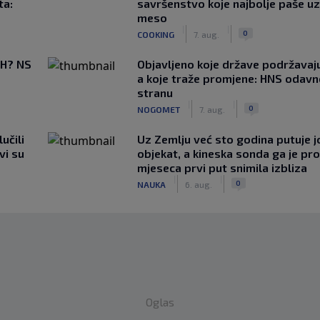
ta:
savršenstvo koje najbolje paše u
meso
|
|
0
COOKING
7. aug.
BiH? NS
Objavljeno koje države podržavaju
a koje traže promjene: HNS odav
stranu
|
|
0
NOGOMET
7. aug.
učili
Uz Zemlju već sto godina putuje j
vi su
objekat, a kineska sonda ga je pr
mjeseca prvi put snimila izbliza
|
|
0
NAUKA
6. aug.
Oglas