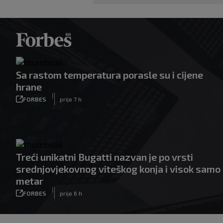
Sa rastom temperatura porasle su i cijene
hrane
|
FORBES
prije 7 h
Treći unikatni Bugatti nazvan je po vrsti
srednjovjekovnog viteškog konja i visok samo
metar
|
FORBES
prije 6 h