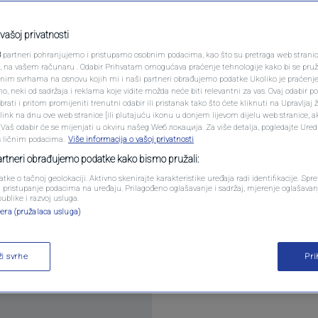
PODCAST
i sponzore, Levi's
N1 SPECIJAL
vašoj privatnosti
je postao hit
3
partneri pohranjujemo i pristupamo osobnim podacima, kao što su pretraga web stranica 
FENOMENI
ri, na vašem računaru . Odabir Prihvatam omogućava praćenje tehnologije kako bi se pruž
anim svrhama na osnovu kojih mi i naši partneri obrađujemo podatke Ukoliko je praćenj
entara
 neki od sadržaja i reklama koje vidite možda neće biti relevantni za vas. Ovaj odabir p
NEISTRAŽENO
ati i pritom promijeniti trenutni odabir ili pristanak tako što ćete kliknuti na Upravljaj 
ink na dnu ove web stranice [ili plutajuću ikonu u donjem lijevom dijelu web stranice, a
VIRALNO
. Vaš odabir će se mijenjati u okviru našeg Wеб локација. Za više detalja, pogledajte Ure
s ličnim podacima.
Više informacija o vašoj privatnosti
FOTO
partneri obrađujemo podatke kako bismo pružali:
atke o tačnoj geolokaciji. Aktivno skenirajte karakteristike uređaja radi identifikacije. Sp
PROMO
li pristupanje podacima na uređaju. Prilagođeno oglašavanje i sadržaj, mjerenje oglašavanj
publike i razvoj usluga.
ta nalazi na dešavanjima na terenima Svjetskog pr
era (pružalaca usluga)
VIDEO
taj više
ži svrhe
Pr