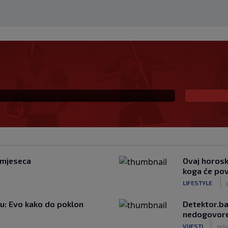
"Novac FIFA-e je vaš
 najvećom krizom
i mjeseca
Ovaj horosko
koga će povr
|
LIFESTYLE
ju: Evo kako do poklon
Detektor.ba
nedogovoren
|
VIJESTI
prij