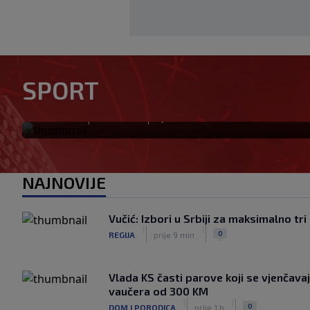
Infantino nekada poručivao: 
SPORT
novac", danas se suočava s
|
|
0
NOGOMET
prije 9 min
NAJNOVIJE
Vučić: Izbori u Srbiji za maksimalno tr
|
|
0
REGIJA
prije 9 min
Vlada KS časti parove koji se vjenčava
vaučera od 300 KM
|
|
0
DOM I PORODICA
prije 1 h