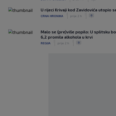
U rijeci Krivaji kod Zavidovića utopio 
|
|
0
CRNA HRONIKA
prije 2 h
Malo se (pre)više popilo: U splitsku 
6,2 promila alkohola u krvi
|
|
0
REGIJA
prije 2 h