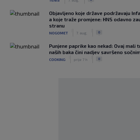
Objavljeno koje države podržavaju Infa
a koje traže promjene: HNS odavno za
stranu
|
|
0
NOGOMET
7. aug.
Punjene paprike kao nekad: Ovaj mali t
naših baka čini nadjev savršeno sočni
|
|
0
COOKING
prije 7 h