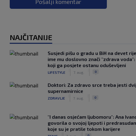
Pošalji komentar
NAJČITANIJE
Susjedi pišu o gradu u BiH na devet rije
ime mu doslovno znači "zdrava voda":
koji ga posjete ostanu oduševljeni
|
|
0
LIFESTYLE
7. aug.
Doktori: Za zdravo srce treba jesti dvi
supernamirnice
|
|
0
ZDRAVLJE
7. aug.
"I danas osjećam ljubomoru": Ana Ivan
govorila o svojoj ljepoti i predrasuda
koje su je pratile tokom karijere
|
|
0
TENIS
7. aug.