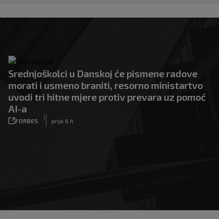
Srednjoškolci u Danskoj će pismene radove
morati i usmeno braniti, resorno ministartvo
uvodi tri hitne mjere protiv prevara uz pomoć
AI-a
|
FORBES
prije 6 h