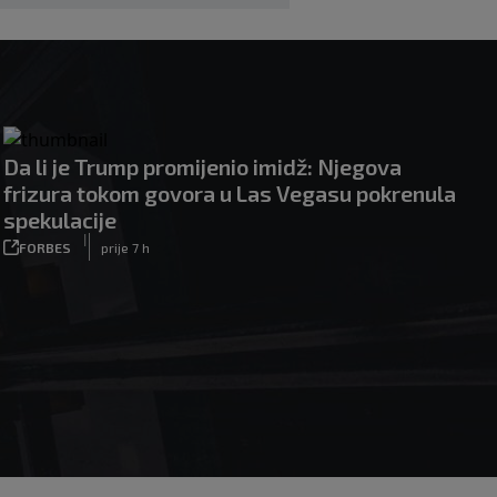
Da li je Trump promijenio imidž: Njegova
frizura tokom govora u Las Vegasu pokrenula
spekulacije
|
FORBES
prije 7 h