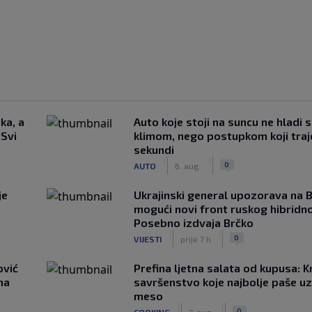
ka, a
Auto koje stoji na suncu ne hladi 
 Svi
klimom, nego postupkom koji traj
sekundi
|
|
0
AUTO
6. aug.
je
Ukrajinski general upozorava na B
mogući novi front ruskog hibridno
Posebno izdvaja Brčko
|
|
0
VIJESTI
prije 7 h
ović
Prefina ljetna salata od kupusa: 
ma
savršenstvo koje najbolje paše u
meso
|
|
0
COOKING
7. aug.