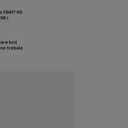
em FBiH? NS
HK i
žara kod
vno trebale