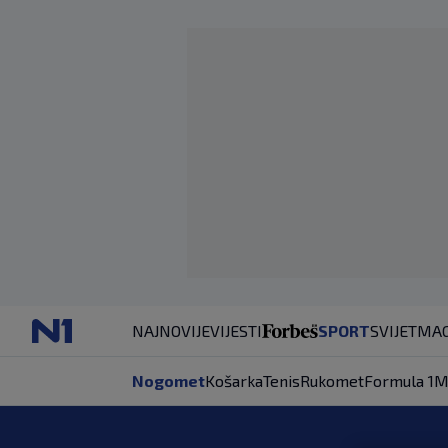
NAJNOVIJE
VIJESTI
SPORT
SVIJET
MAG
Nogomet
Košarka
Tenis
Rukomet
Formula 1
M