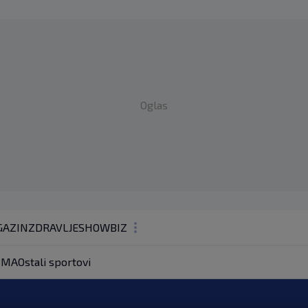
Oglas
AZIN
ZDRAVLJE
SHOWBIZ
KOLUMNE
MA
Ostali sportovi