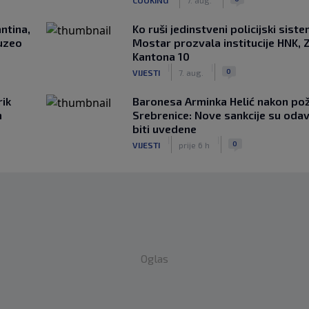
ntina,
Ko ruši jedinstveni policijski sist
uzeo
Mostar prozvala institucije HNK, Z
Kantona 10
|
|
0
VIJESTI
7. aug.
rik
Baronesa Arminka Helić nakon po
m
Srebrenice: Nove sankcije su oda
biti uvedene
|
|
0
VIJESTI
prije 6 h
Oglas