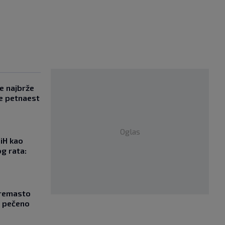
se najbrže
e petnaest
Oglas
iH kao
g rata:
Kremasto
z pečeno