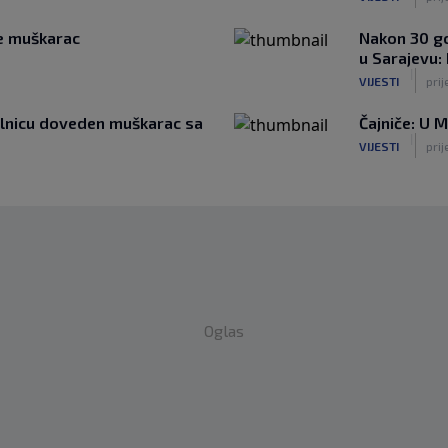
se muškarac
Nakon 30 go
u Sarajevu:
|
VIJESTI
prij
bolnicu doveden muškarac sa
Čajniče: U 
|
VIJESTI
prij
Oglas