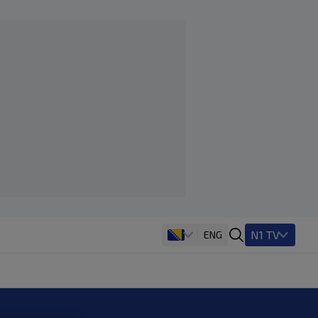
N1 TV
ENG