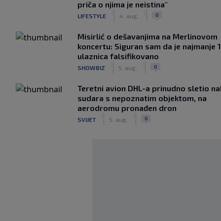
priča o njima je neistina"
|
|
0
LIFESTYLE
4. aug.
Misirlić o dešavanjima na Merlinovom
koncertu: Siguran sam da je najmanje 
ulaznica falsifikovano
|
|
0
SHOWBIZ
5. aug.
Teretni avion DHL-a prinudno sletio n
sudara s nepoznatim objektom, na
aerodromu pronađen dron
|
|
0
SVIJET
5. aug.