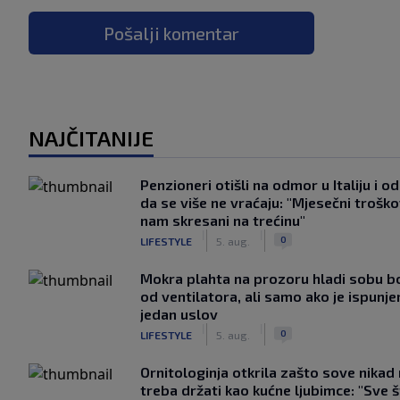
Pošalji komentar
NAJČITANIJE
Penzioneri otišli na odmor u Italiju i odl
da se više ne vraćaju: "Mjesečni troško
nam skresani na trećinu"
|
|
0
LIFESTYLE
5. aug.
Mokra plahta na prozoru hladi sobu bo
od ventilatora, ali samo ako je ispunje
jedan uslov
|
|
0
LIFESTYLE
5. aug.
Ornitologinja otkrila zašto sove nikad
treba držati kao kućne ljubimce: "Sve 