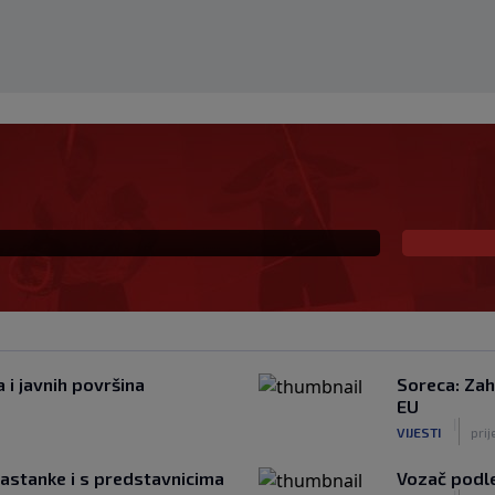
fantinu: "Ništa se ne
enstva i dalje je na
 i javnih površina
Soreca: Zah
EU
|
VIJESTI
prij
sastanke i s predstavnicima
Vozač podl