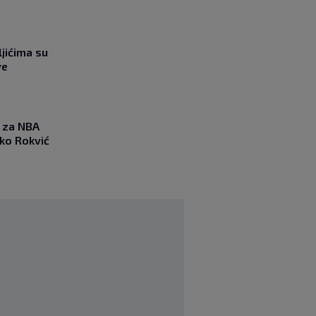
jićima su
ve
 za NBA
nko Rokvić