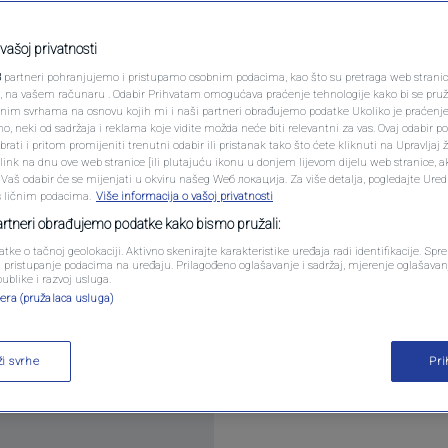
PODCAST
mijavaju Alvara
N1 SPECIJAL
vašoj privatnosti
3
partneri pohranjujemo i pristupamo osobnim podacima, kao što su pretraga web stranica 
 nadimak su mu dali
FENOMENI
ri, na vašem računaru . Odabir Prihvatam omogućava praćenje tehnologije kako bi se pruž
anim svrhama na osnovu kojih mi i naši partneri obrađujemo podatke Ukoliko je praćenj
 neki od sadržaja i reklama koje vidite možda neće biti relevantni za vas. Ovaj odabir p
NEISTRAŽENO
ati i pritom promijeniti trenutni odabir ili pristanak tako što ćete kliknuti na Upravljaj 
mentara
ink na dnu ove web stranice [ili plutajuću ikonu u donjem lijevom dijelu web stranice, a
VIRALNO
. Vaš odabir će se mijenjati u okviru našeg Wеб локација. Za više detalja, pogledajte Ure
s ličnim podacima.
Više informacija o vašoj privatnosti
FOTO
partneri obrađujemo podatke kako bismo pružali:
atke o tačnoj geolokaciji. Aktivno skenirajte karakteristike uređaja radi identifikacije. Sp
PROMO
li pristupanje podacima na uređaju. Prilagođeno oglašavanje i sadržaj, mjerenje oglašavanj
publike i razvoj usluga.
era (pružalaca usluga)
VIDEO
nskih medija, postaju sve ozbiljniji kako se bliži
ži svrhe
Pr