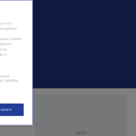
ili lični
ila podrška
e
ostavki možete
željenim
ko je
dbu o
remanje
a i sadržaja,
 kraj
ihvatam
Oglas