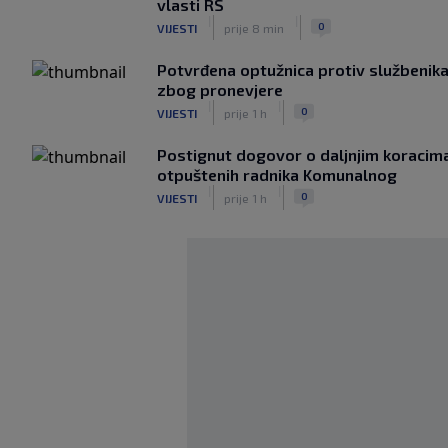
vlasti RS
|
|
0
VIJESTI
prije 8 min
Potvrđena optužnica protiv službenik
zbog pronevjere
|
|
0
VIJESTI
prije 1 h
Postignut dogovor o daljnjim koracima
otpuštenih radnika Komunalnog
|
|
0
VIJESTI
prije 1 h