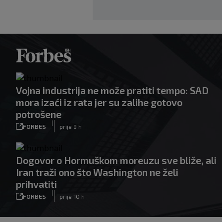
Vojna industrija ne može pratiti tempo: SAD
mora izaći iz rata jer su zalihe gotovo
potrošene
|
FORBES
prije 9 h
Dogovor o Hormuškom moreuzu sve bliže, ali
Iran traži ono što Washington ne želi
prihvatiti
|
FORBES
prije 10 h