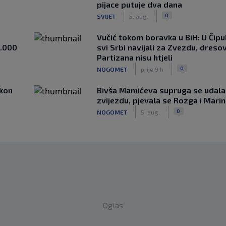
pijace putuje dva dana
|
|
0
SVIJET
5. aug.
Vučić tokom boravka u BiH: U Čipul
1.000
svi Srbi navijali za Zvezdu, dreso
Partizana nisu htjeli
|
|
0
NOGOMET
prije 9 h
akon
Bivša Mamićeva supruga se udala
zvijezdu, pjevala se Rozga i Mari
|
|
0
NOGOMET
5. aug.
Oglas