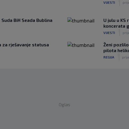
|
VIJESTI
pri
a Suda BiH Seada Bublina
U julu u KS 
koncerata 
|
VIJESTI
prij
 za rješavanje statusa
Ženi pozlil
pilota heli
|
REGIJA
prije
Oglas