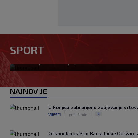
UEFA poslala oštru poruku In
mijenja, bojkot Svjetskog prv
SPORT
snazi"
|
|
0
NOGOMET
prije 42 min
NAJNOVIJE
U Konjicu zabranjeno zalijevanje vrtova
|
|
0
VIJESTI
prije 3 min
Crishock posjetio Banja Luku: Održao 