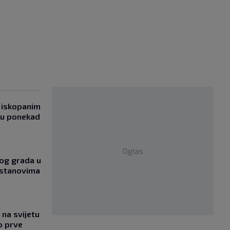
 iskopanim
bu ponekad
Oglas
og grada u
 stanovima
na svijetu
o prve