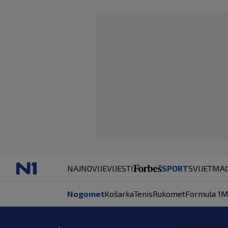
NAJNOVIJE
VIJESTI
SPORT
SVIJET
MAG
Nogomet
Košarka
Tenis
Rukomet
Formula 1
M