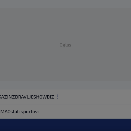
Oglas
AZIN
ZDRAVLJE
SHOWBIZ
KOLUMNE
MA
Ostali sportovi