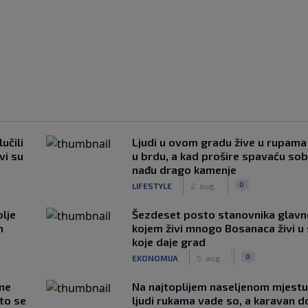
učili
Ljudi u ovom gradu žive u rupama
vi su
u brdu, a kad prošire spavaću so
nađu drago kamenje
|
|
0
LIFESTYLE
2. aug.
lje
Šezdeset posto stanovnika glavn
n
kojem živi mnogo Bosanaca živi u
koje daje grad
|
|
0
EKONOMIJA
5. aug.
 ne
Na najtoplijem naseljenom mjestu 
što se
ljudi rukama vade so, a karavan d