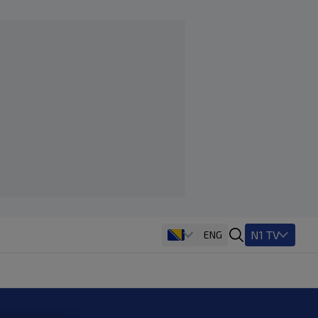
N1 TV
ENG