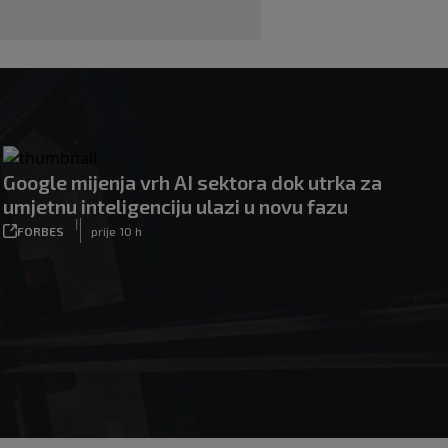
Google mijenja vrh AI sektora dok utrka za
umjetnu inteligenciju ulazi u novu fazu
|
FORBES
prije 10 h