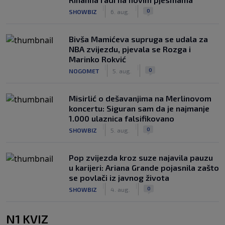
|
|
0
SHOWBIZ
6. aug.
Bivša Mamićeva supruga se udala za
NBA zvijezdu, pjevala se Rozga i
Marinko Rokvić
|
|
0
NOGOMET
5. aug.
Misirlić o dešavanjima na Merlinovom
koncertu: Siguran sam da je najmanje
1.000 ulaznica falsifikovano
|
|
0
SHOWBIZ
5. aug.
Pop zvijezda kroz suze najavila pauzu
u karijeri: Ariana Grande pojasnila zašto
se povlači iz javnog života
|
|
0
SHOWBIZ
4. aug.
N1 KVIZ