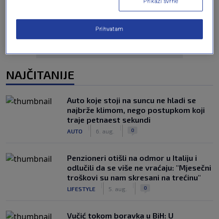
Prikaži svrhe
Prihvatam
NAJČITANIJE
Auto koje stoji na suncu ne hladi se
najbrže klimom, nego postupkom koji
traje petnaest sekundi
|
|
0
AUTO
6. aug.
Penzioneri otišli na odmor u Italiju i
odlučili da se više ne vraćaju: "Mjesečni
troškovi su nam skresani na trećinu"
|
|
0
LIFESTYLE
5. aug.
Vučić tokom boravka u BiH: U