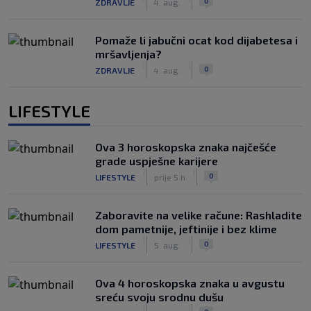
0
ZDRAVLJE
4. aug.
Pomaže li jabučni ocat kod dijabetesa i
mršavljenja?
|
|
0
ZDRAVLJE
4. aug.
LIFESTYLE
Ova 3 horoskopska znaka najčešće
grade uspješne karijere
|
|
0
LIFESTYLE
prije 5 h
Zaboravite na velike račune: Rashladite
dom pametnije, jeftinije i bez klime
|
|
0
LIFESTYLE
5. aug.
Ova 4 horoskopska znaka u avgustu
sreću svoju srodnu dušu
|
|