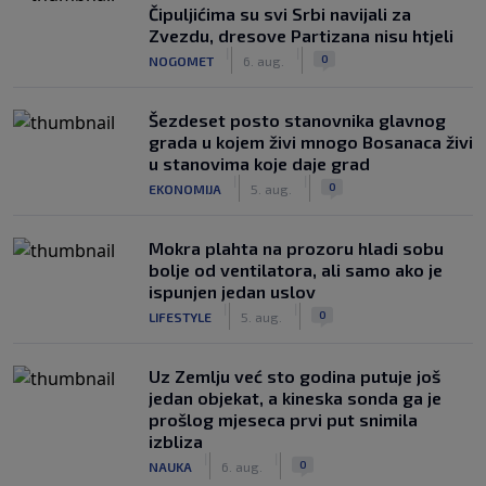
Čipuljićima su svi Srbi navijali za
Zvezdu, dresove Partizana nisu htjeli
|
|
0
NOGOMET
6. aug.
Šezdeset posto stanovnika glavnog
grada u kojem živi mnogo Bosanaca živi
u stanovima koje daje grad
|
|
0
EKONOMIJA
5. aug.
Mokra plahta na prozoru hladi sobu
bolje od ventilatora, ali samo ako je
ispunjen jedan uslov
|
|
0
LIFESTYLE
5. aug.
Uz Zemlju već sto godina putuje još
jedan objekat, a kineska sonda ga je
prošlog mjeseca prvi put snimila
izbliza
|
|
0
NAUKA
6. aug.