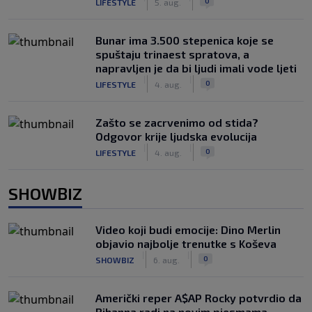
0
LIFESTYLE
5. aug.
Bunar imа 3.500 stepenica koje se
spuštaju trinaest spratova, a
napravljen je da bi ljudi imali vode ljeti
|
|
0
LIFESTYLE
4. aug.
Zašto se zacrvenimo od stida?
Odgovor krije ljudska evolucija
|
|
0
LIFESTYLE
4. aug.
SHOWBIZ
Video koji budi emocije: Dino Merlin
objavio najbolje trenutke s Koševa
|
|
0
SHOWBIZ
6. aug.
Američki reper A$AP Rocky potvrdio da
Rihanna radi na novim pjesmama