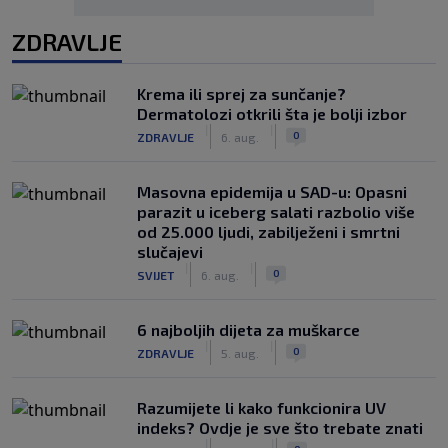
ZDRAVLJE
Krema ili sprej za sunčanje?
Dermatolozi otkrili šta je bolji izbor
|
|
0
ZDRAVLJE
6. aug.
Masovna epidemija u SAD-u: Opasni
parazit u iceberg salati razbolio više
od 25.000 ljudi, zabilježeni i smrtni
slučajevi
|
|
0
SVIJET
6. aug.
6 najboljih dijeta za muškarce
|
|
0
ZDRAVLJE
5. aug.
Razumijete li kako funkcionira UV
indeks? Ovdje je sve što trebate znati
|
|