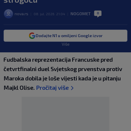
0
nova.rs
NOGOMET
|
08. jul. 2026. 21:04
|
|
Dodajte N1 u omiljeni Google izvor
Više
Fudbalska reprezentacija Francuske pred
četvrtfinalni duel Svjetskog prvenstva protiv
Maroka dobila je loše vijesti kada je u pitanju
Majkl Olise.
Pročitaj više