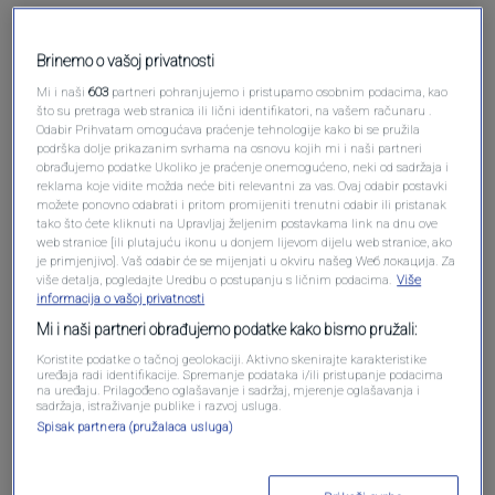
Brinemo o vašoj privatnosti
Mi i naši
603
partneri pohranjujemo i pristupamo osobnim podacima, kao
što su pretraga web stranica ili lični identifikatori, na vašem računaru .
Odabir Prihvatam omogućava praćenje tehnologije kako bi se pružila
podrška dolje prikazanim svrhama na osnovu kojih mi i naši partneri
obrađujemo podatke Ukoliko je praćenje onemogućeno, neki od sadržaja i
reklama koje vidite možda neće biti relevantni za vas. Ovaj odabir postavki
možete ponovno odabrati i pritom promijeniti trenutni odabir ili pristanak
Oglas
tako što ćete kliknuti na Upravljaj željenim postavkama link na dnu ove
web stranice [ili plutajuću ikonu u donjem lijevom dijelu web stranice, ako
je primjenjivo]. Vaš odabir će se mijenjati u okviru našeg Wеб локација. Za
više detalja, pogledajte Uredbu o postupanju s ličnim podacima.
Više
informacija o vašoj privatnosti
Mi i naši partneri obrađujemo podatke kako bismo pružali:
Koristite podatke o tačnoj geolokaciji. Aktivno skenirajte karakteristike
uređaja radi identifikacije. Spremanje podataka i/ili pristupanje podacima
na uređaju. Prilagođeno oglašavanje i sadržaj, mjerenje oglašavanja i
sadržaja, istraživanje publike i razvoj usluga.
Spisak partnera (pružalaca usluga)
Oglas