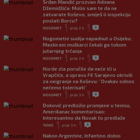
Srđan Mandić prozvao Adnana
Džemidžića: Molio sam te da ne
zatvarate Koševo, smiješ li inspekciju
poslati Borcu?
|
|
0
NOGOMET
prije 2 h
Nogometni sudija napadnut u Osijeku:
Maskirani muškarci čekali ga tokom
jutarnjeg trčanja
|
|
0
NOGOMET
prije 2 h
Horde zla poručile da neće ići u
Vrapčiće, a upravu FK Sarajevo okrivili
za neigranje na Koševu: "Ovakav odnos
nećemo tolerisati"
|
|
0
NOGOMET
prije 3 h
Đoković predložio promjene u tenisu,
Amerikanac komentarisao:
Interesantno da Novak to predlaže
|
|
0
TENIS
prije 3 h
Nakon Argentine, Infantino dobio