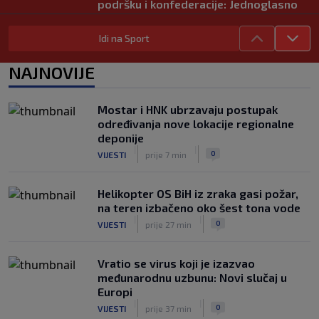
podršku i konfederacije: Jednoglasno
ponavljamo podršku predsjedniku
|
|
0
NOGOMET
prije 4 h
Idi na Sport
Tužne vijesti: Preminuo nekadašnji
NAJNOVIJE
prvak Jugoslavije
|
|
0
OSTALI SPORTOVI
prije 4 h
Mostar i HNK ubrzavaju postupak
Pravna bitka Luke Dončića i Anamarije
određivanja nove lokacije regionalne
Goltes seli se u Sloveniju: Spominje se
deponije
čak 50 miliona dolara
|
|
|
|
0
VIJESTI
prije 7 min
0
KOŠARKA
prije 5 h
Helikopter OS BiH iz zraka gasi požar,
na teren izbačeno oko šest tona vode
|
|
0
VIJESTI
prije 27 min
Vratio se virus koji je izazvao
međunarodnu uzbunu: Novi slučaj u
Europi
|
|
0
VIJESTI
prije 37 min