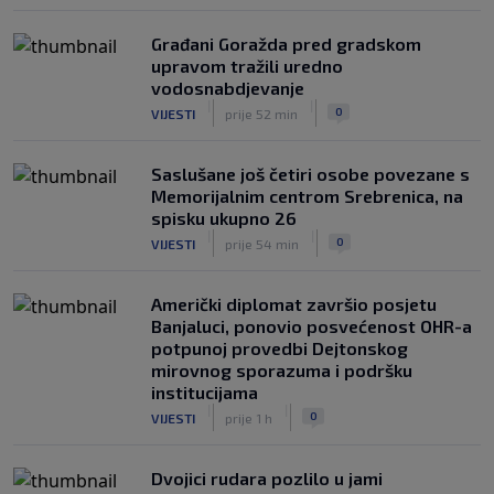
Građani Goražda pred gradskom
upravom tražili uredno
vodosnabdjevanje
|
|
0
VIJESTI
prije 52 min
Saslušane još četiri osobe povezane s
Memorijalnim centrom Srebrenica, na
spisku ukupno 26
|
|
0
VIJESTI
prije 54 min
Američki diplomat završio posjetu
Banjaluci, ponovio posvećenost OHR-a
potpunoj provedbi Dejtonskog
mirovnog sporazuma i podršku
institucijama
|
|
0
VIJESTI
prije 1 h
Dvojici rudara pozlilo u jami