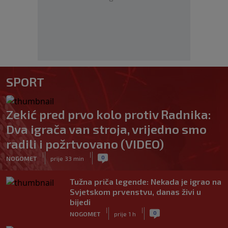
SPORT
Zekić pred prvo kolo protiv Radnika:
Dva igrača van stroja, vrijedno smo
radili i požrtvovano (VIDEO)
|
|
0
NOGOMET
prije 33 min
Tužna priča legende: Nekada je igrao na
Svjetskom prvenstvu, danas živi u
bijedi
|
|
0
NOGOMET
prije 1 h