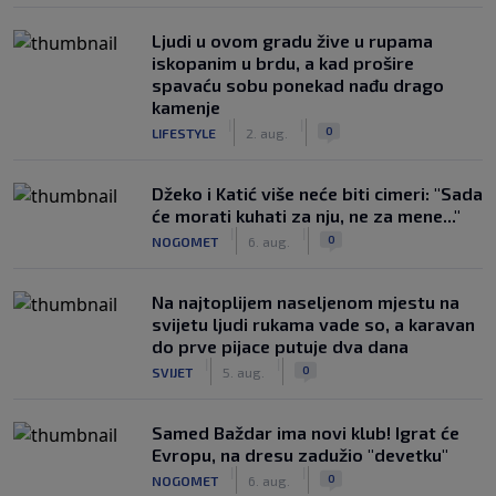
Ljudi u ovom gradu žive u rupama
iskopanim u brdu, a kad prošire
spavaću sobu ponekad nađu drago
kamenje
|
|
0
LIFESTYLE
2. aug.
Džeko i Katić više neće biti cimeri: "Sada
će morati kuhati za nju, ne za mene..."
|
|
0
NOGOMET
6. aug.
Na najtoplijem naseljenom mjestu na
svijetu ljudi rukama vade so, a karavan
do prve pijace putuje dva dana
|
|
0
SVIJET
5. aug.
Samed Baždar ima novi klub! Igrat će
Evropu, na dresu zadužio "devetku"
|
|
0
NOGOMET
6. aug.