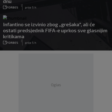
dnu
|
FORBES
prije 5 h
Infantino se izvinio zbog „grešaka“, ali će
ostati predsjednik FIFA-e uprkos sve glasnijim
kritikama
|
FORBES
prije 5 h
Oglas