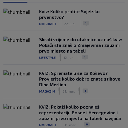
Kviz: Koliko pratite Svjetsko
prvenstvo?
|
|
1
NOGOMET
22. jun.
Skrati vrijeme do utakmice uz naš kviz:
Pokaži šta znaš o Zmajevima i zauzmi
prvo mjesto na tabeli
|
|
1
LIFESTYLE
12. jun.
KVIZ: Spremate li se za Koševo?
Provjerite koliko dobro znate stihove
Dine Merlina
|
|
1
MAGAZIN
31. mar.
KVIZ: Pokaži koliko poznaješ
reprezentaciju Bosne i Hercegovine i
zauzmi prvo mjesto na tabeli navijača
|
|
0
NOGOMET
31. mar.