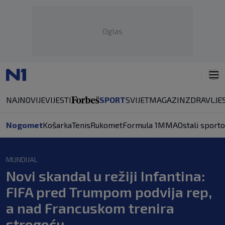
Oglas
NAJNOVIJE
VIJESTI
SPORT
SVIJET
MAGAZIN
ZDRAVLJE
Nogomet
Košarka
Tenis
Rukomet
Formula 1
MMA
Ostali sporto
MUNDIJAL
Novi skandal u režiji Infantina:
FIFA pred Trumpom podvija rep,
a nad Francuskom trenira
strogoću