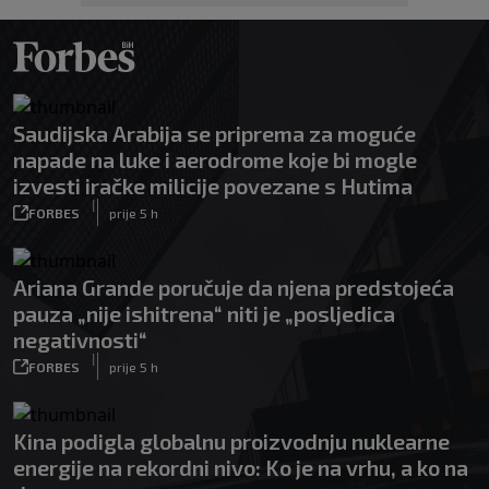
Saudijska Arabija se priprema za moguće
napade na luke i aerodrome koje bi mogle
izvesti iračke milicije povezane s Hutima
|
FORBES
prije 5 h
Ariana Grande poručuje da njena predstojeća
pauza „nije ishitrena“ niti je „posljedica
negativnosti“
|
FORBES
prije 5 h
Kina podigla globalnu proizvodnju nuklearne
energije na rekordni nivo: Ko je na vrhu, a ko na