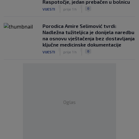
Raspotočje, jedan prebačen u bolnicu
|
|
0
VIJESTI
prije 1 h
Porodica Amire Selimović tvrdi:
Nadležna tužiteljica je donijela naredbu
na osnovu vještačenja bez dostavljanja
ključne medicinske dokumentacije
|
|
0
VIJESTI
prije 1 h
Oglas