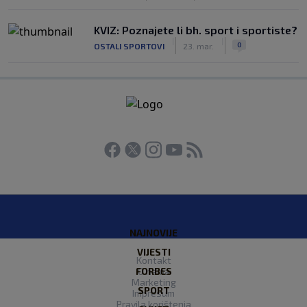
KVIZ: Poznajete li bh. sport i sportiste?
|
|
0
OSTALI SPORTOVI
23. mar.
NAJNOVIJE
VIJESTI
Kontakt
FORBES
O nama
Marketing
SPORT
Impresum
Pravila korištenja