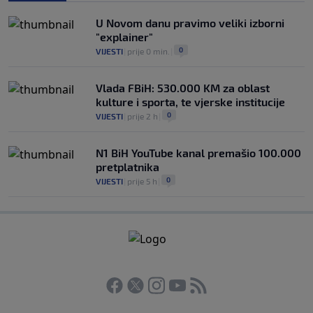
U Novom danu pravimo veliki izborni
"explainer"
0
VIJESTI
|
prije 0 min.
|
Vlada FBiH: 530.000 KM za oblast
kulture i sporta, te vjerske institucije
0
VIJESTI
|
prije 2 h
|
N1 BiH YouTube kanal premašio 100.000
pretplatnika
0
VIJESTI
|
prije 5 h
|