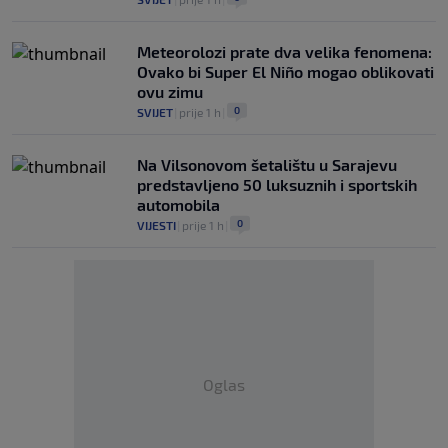
Meteorolozi prate dva velika fenomena:
Ovako bi Super El Niño mogao oblikovati
ovu zimu
0
SVIJET
|
prije 1 h
|
Na Vilsonovom šetalištu u Sarajevu
predstavljeno 50 luksuznih i sportskih
automobila
0
VIJESTI
|
prije 1 h
|
Oglas