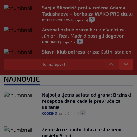
Sanjin Alihodžić protiv čečena Adama
Tadushaeva – borba za WAKO PRO titulu
0
OSTALI SPORTOVI
|
prije 2 h
|
Arsenal ostaje praznih ruku: Vinícius
Júnior i Real Madrid postigli dogovor
0
NOGOMET
|
prije 2 h
|
Slavni klub potresa kriza: Kultni stadion
u Italiji bit će prazan na početku sezone,
navijači objavili rat upravi
Idi na Sport
0
NOGOMET
|
prije 3 h
|
NAJNOVIJE
Izvinjenje s elementima prijetnje i
„gomila slabića“ u UEFA-i
0
NOGOMET
|
prije 3 h
|
Najbolja ljetna salata od graha: Brzinski
recept za dane kada je prevruće za
kuhanje
0
COOKING
|
prije 0 min.
|
Zelenski u subotu dolazi u službenu
posjetu Srbiji