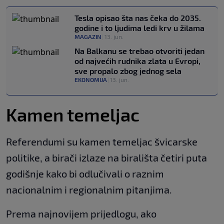
Tesla opisao šta nas čeka do 2035.
godine i to ljudima ledi krv u žilama
MAGAZIN
|
13. jun.
Na Balkanu se trebao otvoriti jedan
od najvećih rudnika zlata u Evropi,
sve propalo zbog jednog sela
EKONOMIJA
|
13. jun.
Kamen temeljac
Referendumi su kamen temeljac švicarske
politike, a birači izlaze na birališta četiri puta
godišnje kako bi odlučivali o raznim
nacionalnim i regionalnim pitanjima.
Prema najnovijem prijedlogu, ako