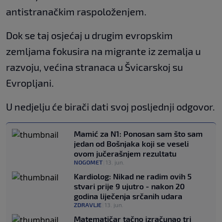
antistranačkim raspoloženjem.
Dok se taj osjećaj u drugim evropskim
zemljama fokusira na migrante iz zemalja u
razvoju, većina stranaca u Švicarskoj su
Evropljani.
U nedjelju će birači dati svoj posljednji odgovor.
Mamić za N1: Ponosan sam što sam
jedan od Bošnjaka koji se veseli
ovom jučerašnjem rezultatu
NOGOMET
|
13. jun.
Kardiolog: Nikad ne radim ovih 5
stvari prije 9 ujutro - nakon 20
godina liječenja srčanih udara
ZDRAVLJE
|
13. jun.
Matematičar tačno izračunao tri