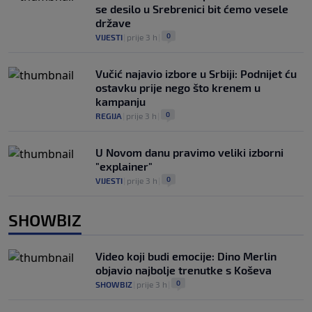
se desilo u Srebrenici bit ćemo vesele
države
0
VIJESTI
|
prije 3 h
|
Vučić najavio izbore u Srbiji: Podnijet ću
ostavku prije nego što krenem u
kampanju
0
REGIJA
|
prije 3 h
|
U Novom danu pravimo veliki izborni
"explainer"
0
VIJESTI
|
prije 3 h
|
SHOWBIZ
Video koji budi emocije: Dino Merlin
objavio najbolje trenutke s Koševa
0
SHOWBIZ
|
prije 3 h
|