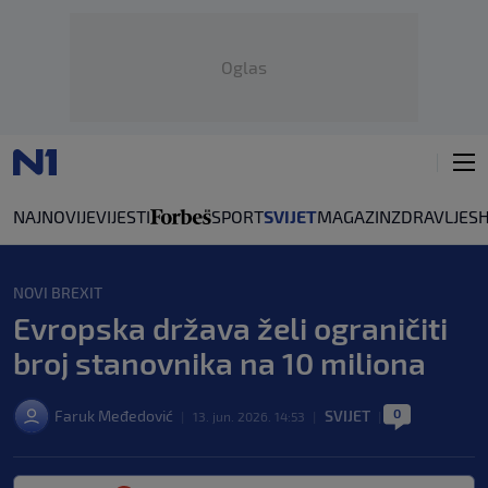
Oglas
NAJNOVIJE
VIJESTI
SPORT
SVIJET
MAGAZIN
ZDRAVLJE
S
NOVI BREXIT
Evropska država želi ograničiti
broj stanovnika na 10 miliona
0
Faruk Međedović
SVIJET
|
13. jun. 2026. 14:53
|
|