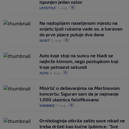
ispunjen jedan uslov
0
LIFESTYLE
|
5. aug.
|
Na najtoplijem naseljenom mjestu na
svijetu ljudi rukama vade so, a karavan
do prve pijace putuje dva dana
0
SVIJET
|
5. aug.
|
Auto koje stoji na suncu ne hladi se
najbrže klimom, nego postupkom koji
traje petnaest sekundi
0
AUTO
|
6. aug.
|
Misirlić o dešavanjima na Merlinovom
koncertu: Siguran sam da je najmanje
1.000 ulaznica falsifikovano
0
SHOWBIZ
|
5. aug.
|
Ornitologinja otkrila zašto sove nikad ne
treba držati kao kućne ljubimce: "Sve