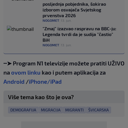
posljednja pobjednika, šokirao
izborom osvajača Svjetskog
prvenstva 2026
NOGOMET
|
13. jun.
"Zmaj" izazvao raspravu na BBC-ju:
Legenda tvrdi da je sudija "častio"
BiH
NOGOMET
|
13. jun.
┈➤ Program N1 televizije možete pratiti UŽIVO
na
ovom linku
kao i putem aplikacija za
Android
/
iPhone/iPad
Više tema kao što je ova?
DEMOGRAFIJA
MIGRACIJA
MIGRANTI
ŠVICARSKA