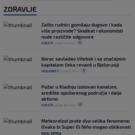
ZDRAVLJE
Zašto rudnici gomilaju dugove i kada
više proizvode? Sindikat i ekonomisti
nude različite odgovore
0
VIJESTI
|
prije 54 min.
|
Borac savladao Vitebsk i sa značajnim
kapitalom čeka revanš u Bjelorusiji
0
NOGOMET
|
prije 2 min.
|
Požar u Kladnju izolovan kanalom,
središte opožarenog područja i dalje
aktivno
0
VIJESTI
|
prije 38 min.
|
Meteorolozi prate dva velika fenomena:
Ovako bi Super El Niño mogao oblikovati
ovu zimu