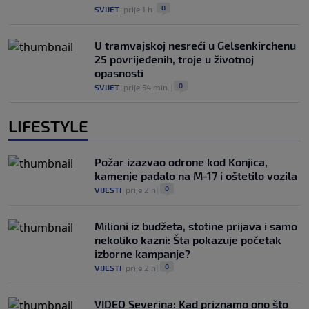
0
SVIJET
|
prije 1 h
|
U tramvajskoj nesreći u Gelsenkirchenu
25 povrijeđenih, troje u životnoj
opasnosti
0
SVIJET
|
prije 54 min.
|
LIFESTYLE
Požar izazvao odrone kod Konjica,
kamenje padalo na M-17 i oštetilo vozila
0
VIJESTI
|
prije 2 h
|
Milioni iz budžeta, stotine prijava i samo
nekoliko kazni: Šta pokazuje početak
izborne kampanje?
0
VIJESTI
|
prije 2 h
|
VIDEO Severina: Kad priznamo ono što