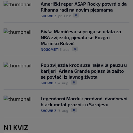
Američki reper A$AP Rocky potvrdio da
Rihanna radi na novim pjesmama
0
SHOWBIZ
|
prije 6 h
|
Bivša Mamićeva supruga se udala za
NBA zvijezdu, pjevala se Rozga i
Marinko Rokvić
0
NOGOMET
|
5. aug.
|
Pop zvijezda kroz suze najavila pauzu u
karijeri: Ariana Grande pojasnila zašto
se povlači iz javnog života
0
SHOWBIZ
|
4. aug.
|
Legendarni Marduk predvodi dvodnevni
black metal praznik u Sarajevu
0
SHOWBIZ
|
3. aug.
|
N1 KVIZ