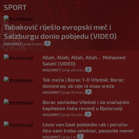
SPORT
Tabaković riješio evropski meč i
Salzburgu donio pobjedu (VIDEO)
0
NOGOMET
|
prije 0 min.
|
Allah, Allah, Allah, Allah… Mohamed
Salah! (VIDEO)
0
NOGOMET
|
prije 20 min.
|
Tok meča | Borac 1-0 Vitebsk: Borac
dominirao, ali nije ni imao sreće
0
NOGOMET
|
prije 34 min.
|
Borac savladao Vitebsk i sa značajnim
kapitalom čeka revanš u Bjelorusiji
0
NOGOMET
|
prije 35 min.
|
Louis van Gaal pobijedio rak i poručio:
Ako vam treba selektor, pozovite mene!
0
NOGOMET
|
prije 1 h
|