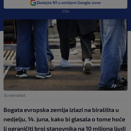
Dodajte N1 u omiljeni Google izvor
Više
Screenshot
Bogata evropska zemlja izlazi na birališta u
nedjelju, 14. juna, kako bi glasala o tome hoće
li ograničiti broj stanovnika na 10 miliona ljudi