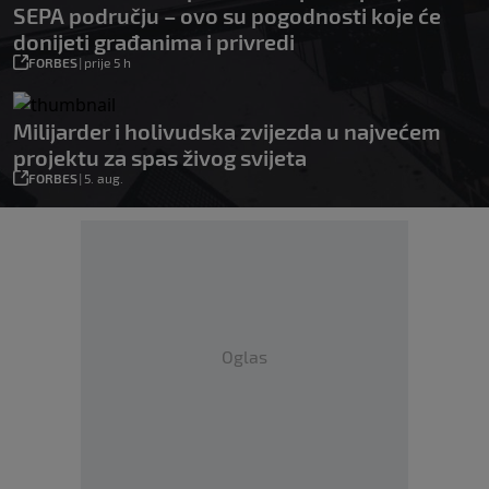
SEPA području – ovo su pogodnosti koje će
donijeti građanima i privredi
FORBES
|
prije 5 h
Milijarder i holivudska zvijezda u najvećem
projektu za spas živog svijeta
FORBES
|
5. aug.
Oglas