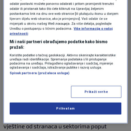
odabir postavki možete ponovno odabrati i pritom promijeniti trenutni
identitet"?
odabir ili pristanak tako što ćete kliknuti na Upravljaj željenim
postavkama link na dnu ove web stranice [ili plutajuću ikonu u donjem
lijevom dijelu web stranice, ako je primjenjivo]. Vaš odabir će se
mijenjati u okviru našeg Wеб локација. Za više detalja, pogledajte
Pristalice ograničenja kažu da je način života
Uredbu o postupanju s ličnim podacima.
Više informacija o vašoj
privatnosti
narušen demografskim rastom i da rastuća
Mi i naši partneri obrađujemo podatke kako bismo
populacija testira lokalnu infrastrukturu,
pružali:
puteve i javni prijevoz do krajnjih granica, kao i
Koristite podatke o tačnoj geolokaciji. Aktivno skenirajte karakteristike
uređaja radi identifikacije. Spremanje podataka i/ili pristupanje
podacima na uređaju. Prilagođeno oglašavanje i sadržaj, mjerenje
da povećava cijene najma i kriminal,
izvještava
oglašavanja i sadržaja, istraživanje publike i razvoj usluga.
Spisak partnera (pružalaca usluga)
AP.
Kritičari kažu da bi usvajanje zakona
Prikaži svrhe
predstavljalo samonanošenje rane, tvrdeći da
Švicarska
ima koristi od bližih veza s EU i da
Prihvatam
dobija potrebnu radnu snagu, stručnost i
vještine od stranaca u sektorima poput