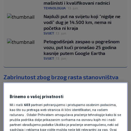
mašinisti i kvalifikovani radnici
TEHNOLOGIJA
|
13. jun.
Najduži put na svijetu koji "nigdje ne
vodi" dug je 14.500 km, nema ni
početka ni kraja
SVIJET
|
13. jun.
Petogodišnjak zaspao u pogrešnom
vozu, put kući pronašao 25 ​​godina
kasnije putem Google Eartha
SVIJET
|
13. jun.
Zabrinutost zbog brzog rasta stanovništva
Švicarske
, koje je prošle godine poraslo na 9,1
milion sa 7,3 miliona u 2002. godini, i njegov
Brinemo o vašoj privatnosti
utjecaj na javnu infrastrukturu podstakli su
Mi i naši
603
partneri pohranjujemo i pristupamo osobnim podacima,
kao što su pretraga web stranica ili lični identifikatori, na vašem
podršku prijedlogu.
računaru . Odabir Prihvatam omogućava praćenje tehnologije kako bi se
pružila podrška dolje prikazanim svrhama na osnovu kojih mi i naši
partneri obrađujemo podatke Ukoliko je praćenje onemogućeno, neki od
Spas za "švicarski
sadržaja i reklama koje vidite možda neće biti relevantni za vas. Ovaj