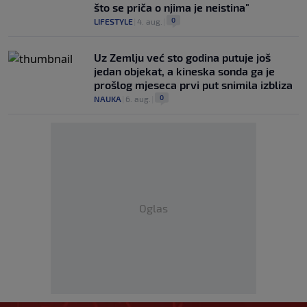
što se priča o njima je neistina"
0
LIFESTYLE
|
4. aug.
|
Uz Zemlju već sto godina putuje još
jedan objekat, a kineska sonda ga je
prošlog mjeseca prvi put snimila izbliza
0
NAUKA
|
6. aug.
|
Oglas