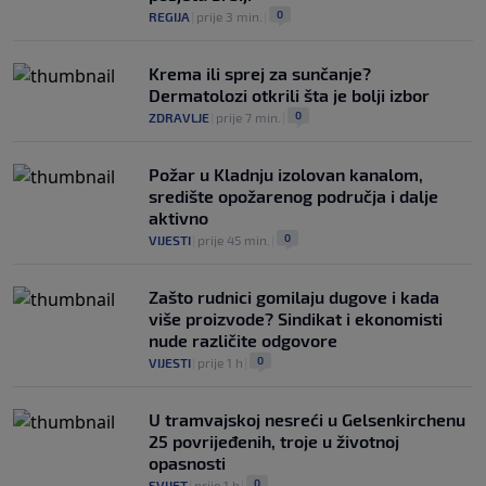
0
REGIJA
|
prije 3 min.
|
Krema ili sprej za sunčanje?
Dermatolozi otkrili šta je bolji izbor
0
ZDRAVLJE
|
prije 7 min.
|
Požar u Kladnju izolovan kanalom,
središte opožarenog područja i dalje
aktivno
0
VIJESTI
|
prije 45 min.
|
Zašto rudnici gomilaju dugove i kada
više proizvode? Sindikat i ekonomisti
nude različite odgovore
0
VIJESTI
|
prije 1 h
|
U tramvajskoj nesreći u Gelsenkirchenu
25 povrijeđenih, troje u životnoj
opasnosti
0
SVIJET
|
prije 1 h
|