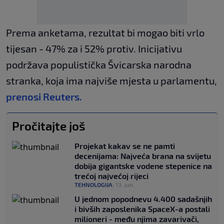
Prema anketama, rezultat bi mogao biti vrlo
tijesan - 47% za i 52% protiv. Inicijativu
podržava populistička Švicarska narodna
stranka, koja ima najviše mjesta u parlamentu,
prenosi Reuters.
Pročitajte još
Projekat kakav se ne pamti
decenijama: Najveća brana na svijetu
dobija gigantske vodene stepenice na
trećoj najvećoj rijeci
TEHNOLOGIJA
|
13. jun.
U jednom popodnevu 4.400 sadašnjih
i bivših zaposlenika SpaceX-a postali
milioneri - među njima zavarivači,