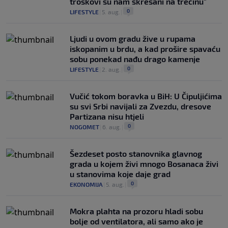
troškovi su nam skresani na trećinu"
0
LIFESTYLE
|
5. aug.
|
Ljudi u ovom gradu žive u rupama
iskopanim u brdu, a kad prošire spavaću
sobu ponekad nađu drago kamenje
0
LIFESTYLE
|
2. aug.
|
Vučić tokom boravka u BiH: U Čipuljićima
su svi Srbi navijali za Zvezdu, dresove
Partizana nisu htjeli
0
NOGOMET
|
6. aug.
|
Šezdeset posto stanovnika glavnog
grada u kojem živi mnogo Bosanaca živi
u stanovima koje daje grad
0
EKONOMIJA
|
5. aug.
|
Mokra plahta na prozoru hladi sobu
bolje od ventilatora, ali samo ako je