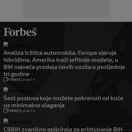
Analiza tržišta automobila: Evropa vjeruje
hibridima, Amerika traži jeftinije modele, u
BiH najveća prodaja novih vozila u posljednje
tri godine
FORBES
|
prije 1 h
Šest poslova koje možete pokrenuti od kuće
uz minimalna ulaganja
FORBES
|
prije 5 h
CBBiH zvanično aplicirala za pristupanje BiH