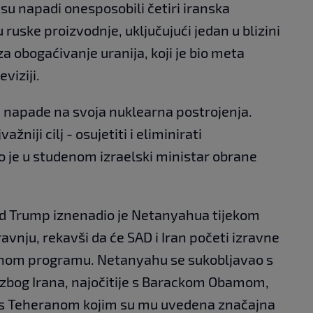
da su napadi onesposobili četiri iranska
ruske proizvodnje, uključujući jedan u blizini
a obogaćivanje uranija, koji je bio meta
viziji.
na napade na svoja nuklearna postrojenja.
žniji cilj - osujetiti i eliminirati
ao je u studenom izraelski ministar obrane
ld Trump iznenadio je Netanyahua tijekom
ravnju, rekavši da će SAD i Iran početi izravne
nom programu. Netanyahu se sukobljavao s
zbog Irana, najočitije s Barackom Obamom,
m s Teheranom kojim su mu uvedena značajna