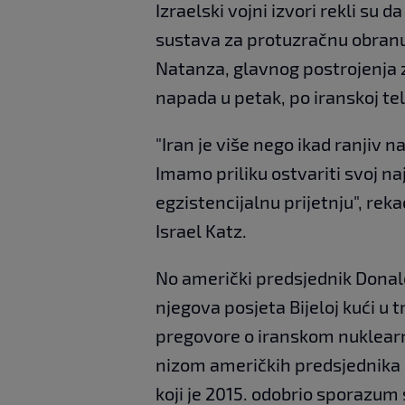
Izraelski vojni izvori rekli su 
sustava za protuzračnu obranu 
Natanza, glavnog postrojenja z
napada u petak, po iranskoj tele
"Iran je više nego ikad ranjiv 
Imamo priliku ostvariti svoj najva
egzistencijalnu prijetnju", rek
Israel Katz.
No američki predsjednik Dona
njegova posjeta Bijeloj kući u t
pregovore o iranskom nuklear
nizom američkih predsjednika 
koji je 2015. odobrio sporazu