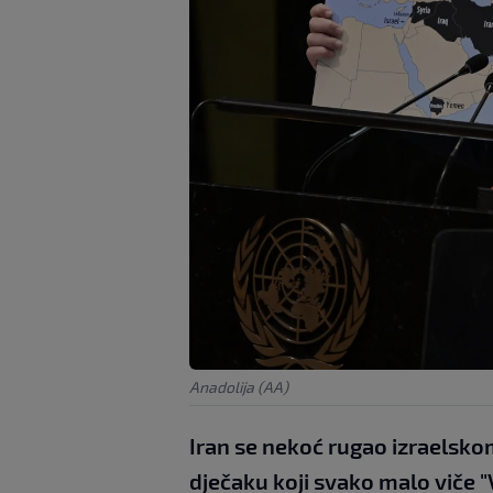
Anadolija (AA)
Iran se nekoć rugao izraelsk
dječaku koji svako malo viče "