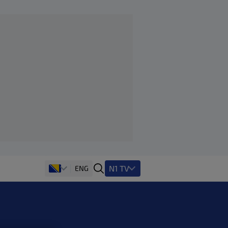
N1 TV
ENG