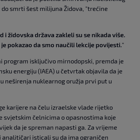
 do smrti šest milijuna Židova, "trećine
 i židovska država zakleli su se nikada više.
l je pokazao da smo naučili lekcije povijesti.
"
rni program isključivo mirnodopski, premda je
u energiju (IAEA) u četvrtak objavila da je
u neširenja nuklearnog oružja prvi put u
 karijere na čelu izraelske vlade rijetko
ke svjetskim čelnicima o opasnostima koje
uvijek da je spreman napasti ga. Za vrijeme
 analitičari isticali su da ima ograničen