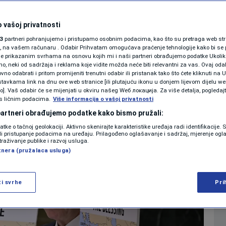
 godina čekanja,
SHOWBIZ
konačno napao Iran
KOLUMNE
 vašoj privatnosti
3
partneri pohranjujemo i pristupamo osobnim podacima, kao što su pretraga web stran
ori, na vašem računaru . Odabir Prihvatam omogućava praćenje tehnologije kako bi se 
0
. 10:49
SVIJET
komentara
|
|
je prikazanim svrhama na osnovu kojih mi i naši partneri obrađujemo podatke Ukoliko
 neki od sadržaja i reklama koje vidite možda neće biti relevantni za vas. Ovaj odab
PODCAST
no odabrati i pritom promijeniti trenutni odabir ili pristanak tako što ćete kliknuti na U
tavkama link na dnu ove web stranice [ili plutajuću ikonu u donjem lijevom dijelu we
N1 SPECIJAL
vo]. Vaš odabir će se mijenjati u okviru našeg Wеб локација. Za više detalja, pogledaj
Više
s ličnim podacima.
Više informacija o vašoj privatnosti
FENOMENI
 partneri obrađujemo podatke kako bismo pružali:
datke o tačnoj geolokaciji. Aktivno skenirajte karakteristike uređaja radi identifikacije.
NEISTRAŽENO
ili pristupanje podacima na uređaju. Prilagođeno oglašavanje i sadržaj, mjerenje ogl
traživanje publike i razvoj usluga.
tnera (pružalaca usluga)
VIRALNO
FOTO
ži svrhe
Pri
PROMO
VIDEO