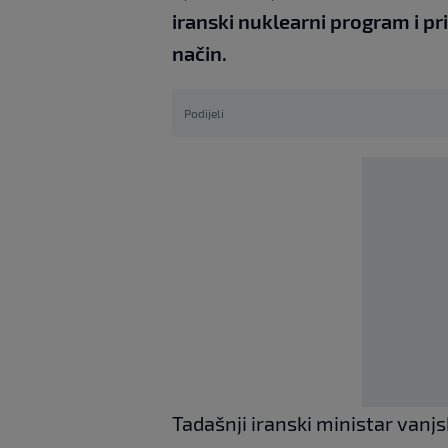
iranski nuklearni program i prij
način.
Podijeli
Tadašnji iranski ministar van