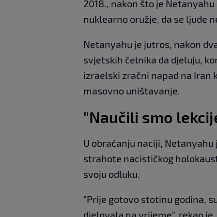
2018., nakon što je Netanyahu 
nuklearno oružje, da se ljude n
Netanyahu je jutros, nakon dva
svjetskih čelnika da djeluju, k
izraelski zračni napad na Iran k
masovno uništavanje.
"Naučili smo lekcij
U obraćanju naciji, Netanyahu j
strahote nacističkog holokaus
svoju odluku.
"Prije gotovo stotinu godina, s
djelovala na vrijeme", rekao je,