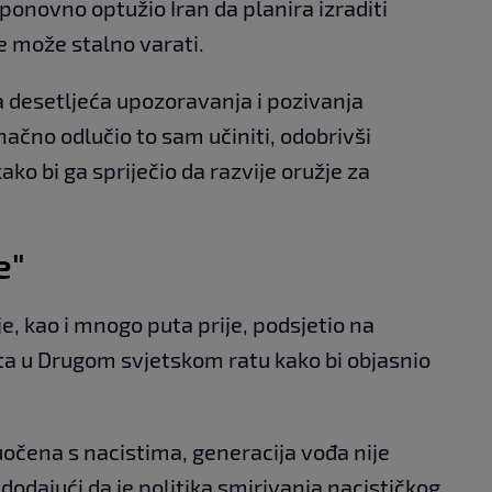
ponovno optužio Iran da planira izraditi
e može stalno varati.
 desetljeća upozoravanja i pozivanja
onačno odlučio to sam učiniti, odobrivši
ako bi ga spriječio da razvije oružje za
e"
e, kao i mnogo puta prije, podsjetio na
ta u Drugom svjetskom ratu kako bi objasnio
uočena s nacistima, generacija vođa nije
 dodajući da je politika smirivanja nacističkog