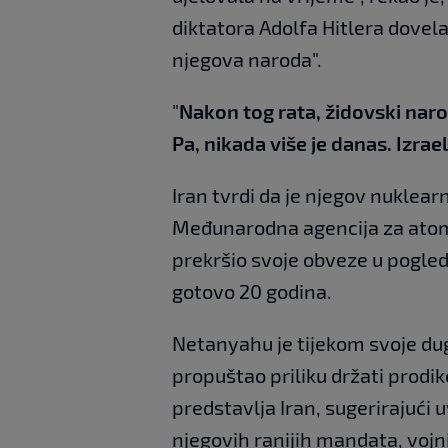
diktatora Adolfa Hitlera dovela
njegova naroda".
"
Nakon tog rata, židovski narod
Pa, nikada više je danas. Izrae
Iran tvrdi da je njegov nuklea
Međunarodna agencija za atomsk
prekršio svoje obveze u pogled
gotovo 20 godina.
Netanyahu je tijekom svoje duge
propuštao priliku držati prodi
predstavlja Iran, sugerirajući 
njegovih ranijih mandata, vojni