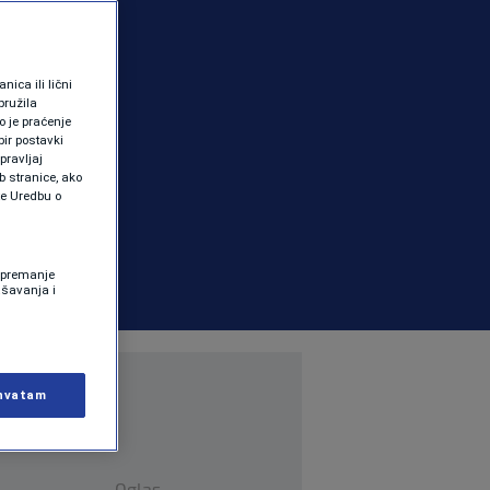
ica ili lični
pružila
 je praćenje
ir postavki
pravljaj
b stranice, ako
te Uredbu o
 Spremanje
ašavanja i
hvatam
Oglas