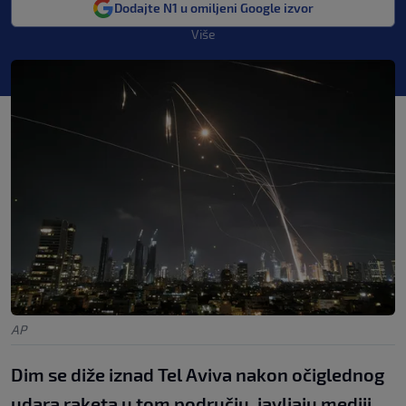
Dodajte N1 u omiljeni Google izvor
Više
AP
Dim se diže iznad Tel Aviva nakon očiglednog
udara raketa u tom području, javljaju mediji