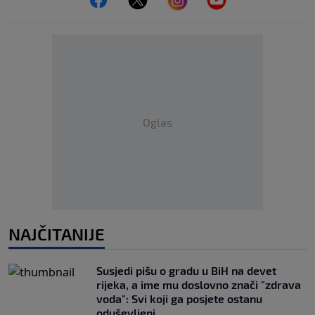
Oglas
NAJČITANIJE
Susjedi pišu o gradu u BiH na devet
rijeka, a ime mu doslovno znači "zdrava
voda": Svi koji ga posjete ostanu
oduševljeni