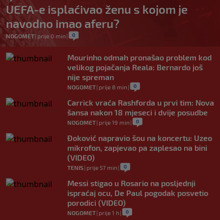
UEFA-e isplaćivao ženu s kojom je
navodno imao aferu?
0
NOGOMET
|
prije 0 min
|
Mourinho odmah pronašao problem kod
velikog pojačanja Reala: Bernardo još
nije spreman
0
NOGOMET
|
prije 8 min
|
Carrick vraća Rashforda u prvi tim: Nova
šansa nakon 18 mjeseci i dvije posudbe
0
NOGOMET
|
prije 19 min
|
Đoković napravio šou na koncertu: Uzeo
mikrofon, zapjevao pa zaplesao na bini
(VIDEO)
0
TENIS
|
prije 57 min
|
Messi stigao u Rosario na posljednji
ispraćaj ocu, De Paul pogodak posvetio
porodici (VIDEO)
0
NOGOMET
|
prije 1 h
|