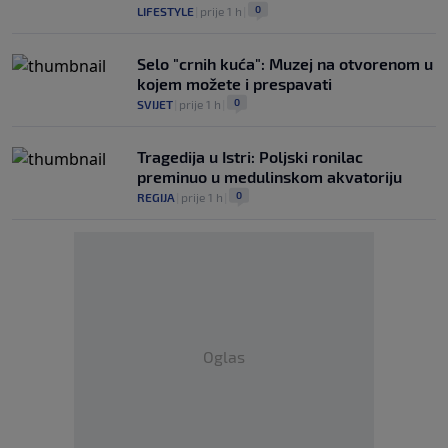
0
LIFESTYLE
|
prije 1 h
|
Selo "crnih kuća": Muzej na otvorenom u
kojem možete i prespavati
0
SVIJET
|
prije 1 h
|
Tragedija u Istri: Poljski ronilac
preminuo u medulinskom akvatoriju
0
REGIJA
|
prije 1 h
|
Oglas