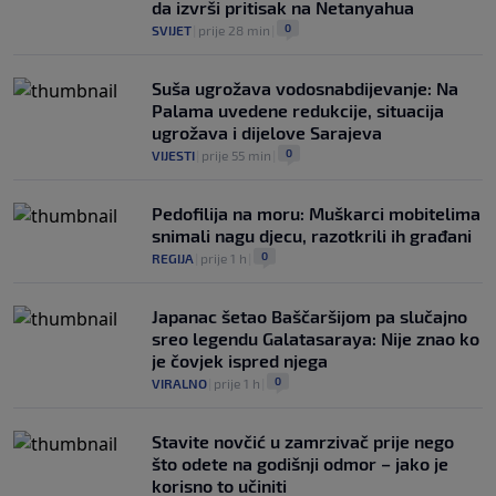
da izvrši pritisak na Netanyahua
0
SVIJET
|
prije 28 min
|
Suša ugrožava vodosnabdijevanje: Na
Palama uvedene redukcije, situacija
ugrožava i dijelove Sarajeva
0
VIJESTI
|
prije 55 min
|
Pedofilija na moru: Muškarci mobitelima
snimali nagu djecu, razotkrili ih građani
0
REGIJA
|
prije 1 h
|
Japanac šetao Baščaršijom pa slučajno
sreo legendu Galatasaraya: Nije znao ko
je čovjek ispred njega
0
VIRALNO
|
prije 1 h
|
Stavite novčić u zamrzivač prije nego
što odete na godišnji odmor – jako je
korisno to učiniti