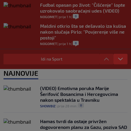
Fudbal opasan po život: "Čišćenje" lopte
uzrokovalo saobraćajni udes (VIDEO)
0
NOGOMET
|
prije 1 h
|
Maldini otkrio šta se dešavalo iza kulisa
nakon slučaja Pirlo: "Povjerenje više ne
postoji"
0
NOGOMET
|
prije 1 h
|
FIFA stala u odbranu Infantina: "U toku je
organizovani pokušaj njegovog rušenja"
Idi na Sport
0
NOGOMET
|
prije 1 h
|
NAJNOVIJE
Zaludio društvene mreže fizičkim
izgledom, ali Okoye spušta loptu: "Ja
sam prije svega golman" (FOTO+VIDEO)
(VIDEO) Emotivna poruka Marije
0
NOGOMET
|
prije 1 h
|
Šerifović Bosancima i Hercegovcima
nakon spektakla u Travniku
0
SHOWBIZ
|
prije 28 min
|
Hamas tvrdi da ostaje privržen
dogovorenom planu za Gazu, poziva SAD