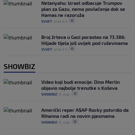
Netanyahu: Izrael odbacuje Trumpov
plan za Gazu, nema povlačenja dok se
Hamas ne razoruža
0
SVIJET
|
prije 2 h
|
Broj žrtava u Gazi porastao na 73.386:
Hiljade tijela još uvijek pod ruševinama
0
SVIJET
|
prije 3 h
|
SHOWBIZ
Video koji budi emocije: Dino Merlin
objavio najbolje trenutke s Koševa
0
SHOWBIZ
|
6. aug.
|
Američki reper A$AP Rocky potvrdio da
Rihanna radi na novim pjesmama
0
SHOWBIZ
|
6. aug.
|