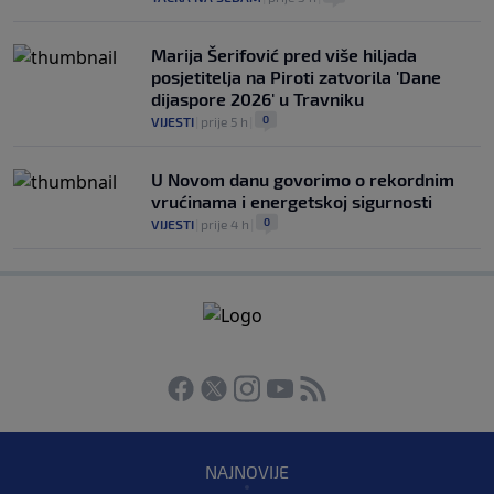
Marija Šerifović pred više hiljada
posjetitelja na Piroti zatvorila 'Dane
dijaspore 2026' u Travniku
0
VIJESTI
|
prije 5 h
|
U Novom danu govorimo o rekordnim
vrućinama i energetskoj sigurnosti
0
VIJESTI
|
prije 4 h
|
NAJNOVIJE