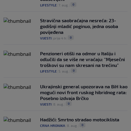
0
LIFESTYLE
|
7. aug.
|
Stravična saobraćajna nesreća: 23-
godišnji mladić poginuo, jedna osoba
povijeđena
0
VIJESTI
|
prije 4 h
|
Penzioneri otišli na odmor u Italiju i
odlučili da se više ne vraćaju: "Mjesečni
troškovi su nam skresani na trećinu"
0
LIFESTYLE
|
5. aug.
|
Ukrajinski general upozorava na BiH kao
mogući novi front ruskog hibridnog rata:
Posebno izdvaja Brčko
0
VIJESTI
|
8. aug.
|
Hadžići: Smrtno stradao motociklista
0
CRNA HRONIKA
|
8. aug.
|