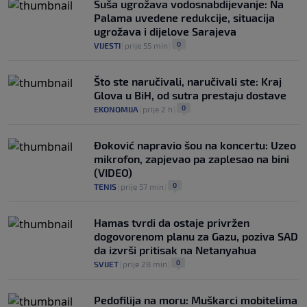
Suša ugrožava vodosnabdijevanje: Na
Palama uvedene redukcije, situacija
ugrožava i dijelove Sarajeva
0
VIJESTI
|
prije 55 min
|
Što ste naručivali, naručivali ste: Kraj
Glova u BiH, od sutra prestaju dostave
0
EKONOMIJA
|
prije 2 h
|
Đoković napravio šou na koncertu: Uzeo
mikrofon, zapjevao pa zaplesao na bini
(VIDEO)
0
TENIS
|
prije 57 min
|
Hamas tvrdi da ostaje privržen
dogovorenom planu za Gazu, poziva SAD
da izvrši pritisak na Netanyahua
0
SVIJET
|
prije 28 min
|
Pedofilija na moru: Muškarci mobitelima