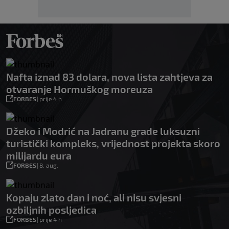
Nafta iznad 83 dolara, nova lista zahtjeva za
otvaranje Hormuškog moreuza
FORBES
|
prije 4 h
Džeko i Modrić na Jadranu grade luksuzni
turistički kompleks, vrijednost projekta skoro
milijardu eura
FORBES
|
8. aug.
Kopaju zlato dan i noć, ali nisu svjesni
ozbiljnih posljedica
FORBES
|
prije 4 h