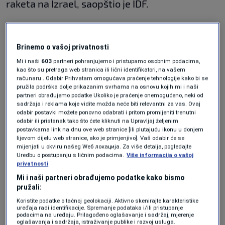
raketa na Izrael, saopštio je IDF.
Iranski mediji navode da je Teheran lansirao
stotine raketa prema Izraelu.
Brinemo o vašoj privatnosti
Mi i naši
603
partneri pohranjujemo i pristupamo osobnim podacima,
BREAKING: Iranian missiles are striking Tel Aviv. 150+
kao što su pretraga web stranica ili lični identifikatori, na vašem
missiles launched according to Iranians.
računaru . Odabir Prihvatam omogućava praćenje tehnologije kako bi se
pružila podrška dolje prikazanim svrhama na osnovu kojih mi i naši
pic.twitter.com/yiV4tF0LUj
partneri obrađujemo podatke Ukoliko je praćenje onemogućeno, neki od
— Clash Report (@clashreport)
June 13, 2025
sadržaja i reklama koje vidite možda neće biti relevantni za vas. Ovaj
odabir postavki možete ponovno odabrati i pritom promijeniti trenutni
"Stotine balističkih raketa lansirane su iz
odabir ili pristanak tako što ćete kliknuti na Upravljaj željenim
postavkama link na dnu ove web stranice [ili plutajuću ikonu u donjem
Irana prema Izraelu, što označava početak
lijevom dijelu web stranice, ako je primjenjivo]. Vaš odabir će se
Teheranovog odgovora na intenzivne
mijenjati u okviru našeg Wеб локација. Za više detalja, pogledajte
Uredbu o postupanju s ličnim podacima.
Više informacija o vašoj
izraelske napade",
izvijestili su iranski mediji.
privatnosti
Mi i naši partneri obrađujemo podatke kako bismo
pružali:
Koristite podatke o tačnoj geolokaciji. Aktivno skenirajte karakteristike
uređaja radi identifikacije. Spremanje podataka i/ili pristupanje
podacima na uređaju. Prilagođeno oglašavanje i sadržaj, mjerenje
oglašavanja i sadržaja, istraživanje publike i razvoj usluga.