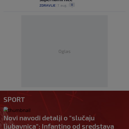
0
ZDRAVLJE
|
7. aug.
|
Oglas
SPORT
Novi navodi detalji o "slučaju
ljubavnica": Infantino od sredstava