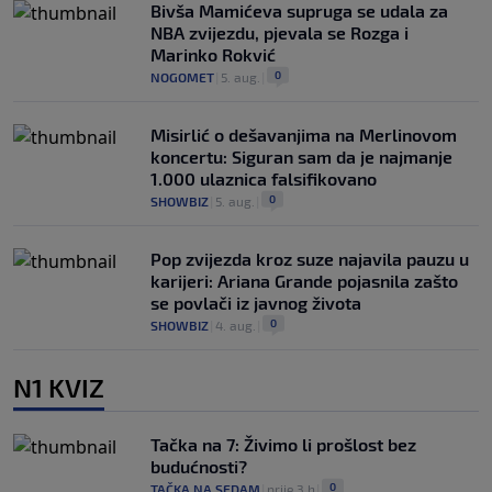
Bivša Mamićeva supruga se udala za
NBA zvijezdu, pjevala se Rozga i
Marinko Rokvić
0
NOGOMET
|
5. aug.
|
Misirlić o dešavanjima na Merlinovom
koncertu: Siguran sam da je najmanje
1.000 ulaznica falsifikovano
0
SHOWBIZ
|
5. aug.
|
Pop zvijezda kroz suze najavila pauzu u
karijeri: Ariana Grande pojasnila zašto
se povlači iz javnog života
0
SHOWBIZ
|
4. aug.
|
N1 KVIZ
Tačka na 7: Živimo li prošlost bez
budućnosti?
0
TAČKA NA SEDAM
|
prije 3 h
|