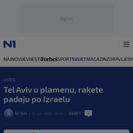
Oglas
NAJNOVIJE
VIJESTI
SPORT
SVIJET
MAGAZIN
ZDRAVLJE
S
VIDEO
Tel Aviv u plamenu, rakete
padaju po Izraelu
2
N1 BiH
SVIJET
|
13. jun. 2025. 20:43
|
|