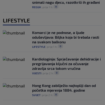
snimali nagu djecu, razotkrili ih građani
0
REGIJA
|
prije 1 h
|
LIFESTYLE
Komarci je ne podnose, a ljude
oduševljava: Biljka koja bi trebala rasti
na svakom balkonu
0
LIFESTYLE
|
prije 1 h
|
Kardiologinja: Sprječavanje dehidracije i
pregrijavanja ključni za očuvanje
zdravlja srca tokom vrućina
0
VIJESTI
|
prije 2 h
|
Hong Kong zabilježio najtopliji dan od
početka mjerenja 1884. godine
0
SVIJET
|
prije 2 h
|