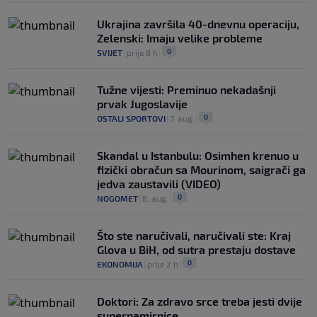
Ukrajina završila 40-dnevnu operaciju,
Zelenski: Imaju velike probleme
0
SVIJET
|
prije 8 h
|
Tužne vijesti: Preminuo nekadašnji
prvak Jugoslavije
0
OSTALI SPORTOVI
|
7. aug.
|
Skandal u Istanbulu: Osimhen krenuo u
fizički obračun sa Mourinom, saigrači ga
jedva zaustavili (VIDEO)
0
NOGOMET
|
8. aug.
|
Što ste naručivali, naručivali ste: Kraj
Glova u BiH, od sutra prestaju dostave
0
EKONOMIJA
|
prije 2 h
|
Doktori: Za zdravo srce treba jesti dvije
supernamirnice