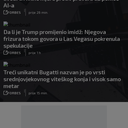
AI-a
|
FORBES
prije 26 min.
Da li je Trump promijenio imidž: Njegova
frizura tokom govora u Las Vegasu pokrenula
spekulacije
|
FORBES
prije 1 h
Treći unikatni Bugatti nazvan je po vrsti
srednjovjekovnog viteškog konja i visok samo
metar
|
FORBES
prije 15 min.