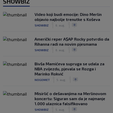
SHOWBIZ
Video koji budi emocije: Dino Merlin
objavio najbolje trenutke s Koševa
|
|
0
SHOWBIZ
6. aug.
Američki reper A$AP Rocky potvrdio da
Rihanna radi na novim pjesmama
|
|
0
SHOWBIZ
6. aug.
Bivša Mamićeva supruga se udala za
NBA zvijezdu, pjevala se Rozga i
Marinko Rokvić
|
|
0
NOGOMET
5. aug.
Misirlić o dešavanjima na Merlinovom
koncertu: Siguran sam da je najmanje
1.000 ulaznica falsifikovano
|
|
0
SHOWBIZ
5. aug.