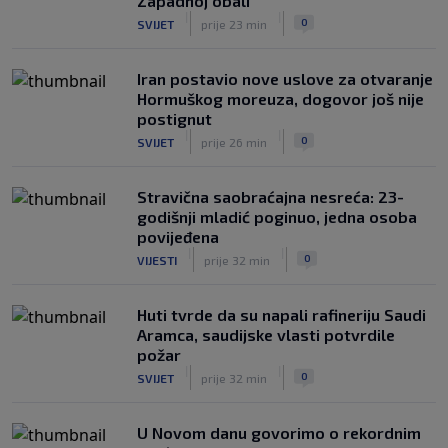
Zapadnoj obali
|
|
0
NOGOMET
8. aug.
|
|
0
SVIJET
prije 23 min
Iran postavio nove uslove za otvaranje
Hormuškog moreuza, dogovor još nije
postignut
|
|
0
SVIJET
prije 26 min
Stravična saobraćajna nesreća: 23-
godišnji mladić poginuo, jedna osoba
povijeđena
|
|
0
VIJESTI
prije 32 min
Huti tvrde da su napali rafineriju Saudi
Aramca, saudijske vlasti potvrdile
požar
|
|
0
SVIJET
prije 32 min
U Novom danu govorimo o rekordnim