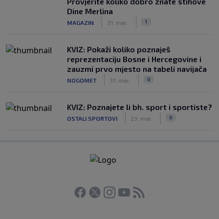
Provjerite koliko dobro znate stihove
Dine Merlina
|
|
1
MAGAZIN
31. mar.
KVIZ: Pokaži koliko poznaješ
reprezentaciju Bosne i Hercegovine i
zauzmi prvo mjesto na tabeli navijača
|
|
0
NOGOMET
31. mar.
KVIZ: Poznajete li bh. sport i sportiste?
|
|
0
OSTALI SPORTOVI
23. mar.