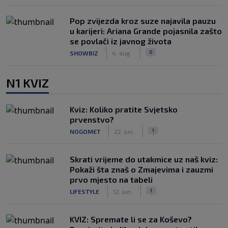
Pop zvijezda kroz suze najavila pauzu
u karijeri: Ariana Grande pojasnila zašto
se povlači iz javnog života
|
|
0
SHOWBIZ
4. aug.
N1 KVIZ
Kviz: Koliko pratite Svjetsko
prvenstvo?
|
|
1
NOGOMET
22. jun.
Skrati vrijeme do utakmice uz naš kviz:
Pokaži šta znaš o Zmajevima i zauzmi
prvo mjesto na tabeli
|
|
1
LIFESTYLE
12. jun.
KVIZ: Spremate li se za Koševo?