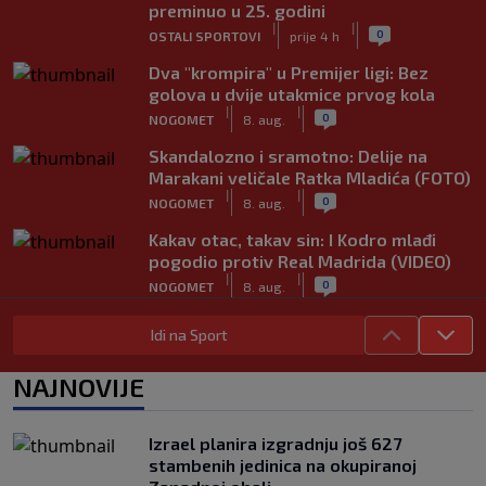
preminuo u 25. godini
|
|
0
OSTALI SPORTOVI
prije 4 h
Dva "krompira" u Premijer ligi: Bez
golova u dvije utakmice prvog kola
|
|
0
NOGOMET
8. aug.
Skandalozno i sramotno: Delije na
Marakani veličale Ratka Mladića (FOTO)
|
|
0
NOGOMET
8. aug.
Kakav otac, takav sin: I Kodro mlađi
pogodio protiv Real Madrida (VIDEO)
|
|
0
NOGOMET
8. aug.
Sudija dosjetljivim komentarom
Idi na Sport
nasmijao publiku nakon žalbe tenisera
(VIDEO)
NAJNOVIJE
|
|
0
TENIS
8. aug.
Haos u Irskoj: Navijač utrčao na teren i
Izrael planira izgradnju još 627
nasrnuo na gostujuće fudbalere
stambenih jedinica na okupiranoj
(VIDEO)