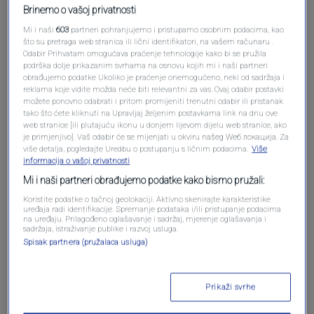
Brinemo o vašoj privatnosti
Mi i naši
603
partneri pohranjujemo i pristupamo osobnim podacima, kao
što su pretraga web stranica ili lični identifikatori, na vašem računaru .
Odabir Prihvatam omogućava praćenje tehnologije kako bi se pružila
podrška dolje prikazanim svrhama na osnovu kojih mi i naši partneri
obrađujemo podatke Ukoliko je praćenje onemogućeno, neki od sadržaja i
Oglas
reklama koje vidite možda neće biti relevantni za vas. Ovaj odabir postavki
možete ponovno odabrati i pritom promijeniti trenutni odabir ili pristanak
tako što ćete kliknuti na Upravljaj željenim postavkama link na dnu ove
web stranice [ili plutajuću ikonu u donjem lijevom dijelu web stranice, ako
je primjenjivo]. Vaš odabir će se mijenjati u okviru našeg Wеб локација. Za
više detalja, pogledajte Uredbu o postupanju s ličnim podacima.
Više
informacija o vašoj privatnosti
Mi i naši partneri obrađujemo podatke kako bismo pružali:
Koristite podatke o tačnoj geolokaciji. Aktivno skenirajte karakteristike
uređaja radi identifikacije. Spremanje podataka i/ili pristupanje podacima
na uređaju. Prilagođeno oglašavanje i sadržaj, mjerenje oglašavanja i
sadržaja, istraživanje publike i razvoj usluga.
Spisak partnera (pružalaca usluga)
Oglas
Prikaži svrhe