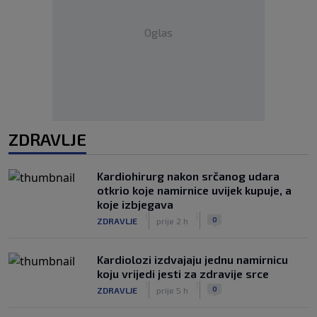
Oglas
ZDRAVLJE
Kardiohirurg nakon srčanog udara
otkrio koje namirnice uvijek kupuje, a
koje izbjegava
|
|
0
ZDRAVLJE
prije 2 h
Kardiolozi izdvajaju jednu namirnicu
koju vrijedi jesti za zdravije srce
|
|
0
ZDRAVLJE
prije 5 h