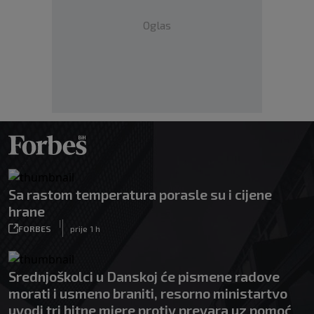
Oglas
Sa rastom temperatura porasle su i cijene
hrane
|
FORBES
prije 1 h
Srednjoškolci u Danskoj će pismene radove
morati i usmeno braniti, resorno ministartvo
uvodi tri hitne mjere protiv prevara uz pomoć