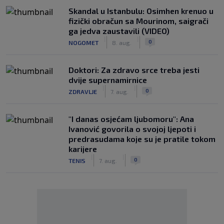
Skandal u Istanbulu: Osimhen krenuo u
fizički obračun sa Mourinom, saigrači
ga jedva zaustavili (VIDEO)
|
|
0
NOGOMET
8. aug.
Doktori: Za zdravo srce treba jesti
dvije supernamirnice
|
|
0
ZDRAVLJE
7. aug.
"I danas osjećam ljubomoru": Ana
Ivanović govorila o svojoj ljepoti i
predrasudama koje su je pratile tokom
karijere
|
|
0
TENIS
7. aug.