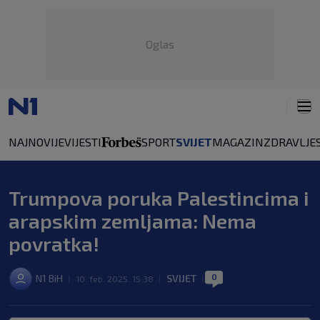
Oglas
NAJNOVIJE
VIJESTI
SPORT
SVIJET
MAGAZIN
ZDRAVLJE
Trumpova poruka Palestincima i
arapskim zemljama: Nema
povratka!
0
N1 BiH
SVIJET
|
10. feb. 2025. 15:38
|
|