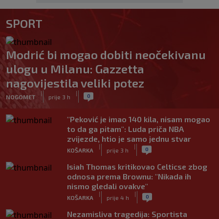
SPORT
Modrić bi mogao dobiti neočekivanu
ulogu u Milanu: Gazzetta
nagovijestila veliki potez
|
|
0
NOGOMET
prije 3 h
"Peković je imao 140 kila, nisam mogao
to da ga pitam": Luda priča NBA
zvijezde, htio je samo jednu stvar
|
|
0
KOŠARKA
prije 3 h
Isiah Thomas kritikovao Celticse zbog
odnosa prema Brownu: "Nikada ih
nismo gledali ovakve"
|
|
0
KOŠARKA
prije 4 h
Nezamisliva tragedija: Sportista