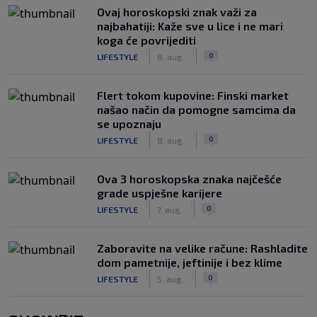
Ovaj horoskopski znak važi za
najbahatiji: Kaže sve u lice i ne mari
koga će povrijediti
|
|
0
LIFESTYLE
8. aug.
Flert tokom kupovine: Finski market
našao način da pomogne samcima da
se upoznaju
|
|
0
LIFESTYLE
8. aug.
Ova 3 horoskopska znaka najčešće
grade uspješne karijere
|
|
0
LIFESTYLE
7. aug.
Zaboravite na velike račune: Rashladite
dom pametnije, jeftinije i bez klime
|
|
0
LIFESTYLE
5. aug.