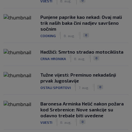
0
VIJESTI
8. aug.
Punjene paprike kao nekad: Ovaj mali
trik naših baka čini nadjev savršeno
sočnim
|
|
0
COOKING
8. aug.
Hadžići: Smrtno stradao motociklista
|
|
0
CRNA HRONIKA
8. aug.
Tužne vijesti: Preminuo nekadašnji
prvak Jugoslavije
|
|
0
OSTALI SPORTOVI
7. aug.
Baronesa Arminka Helić nakon požara
kod Srebrenice: Nove sankcije su
odavno trebale biti uvedene
|
|
0
VIJESTI
8. aug.