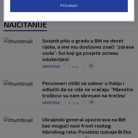
Prihvatam
NAJČITANIJE
Susjedi pišu o gradu u BiH na devet
rijeka, a ime mu doslovno znači "zdrava
voda": Svi koji ga posjete ostanu
oduševljeni
|
|
0
LIFESTYLE
7. aug.
Penzioneri otišli na odmor u Italiju i
odlučili da se više ne vraćaju: "Mjesečni
troškovi su nam skresani na trećinu"
|
|
0
LIFESTYLE
5. aug.
Ukrajinski general upozorava na BiH
kao mogući novi front ruskog
hibridnog rata: Posebno izdvaja Brčko
|
|