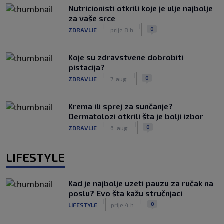
Nutricionisti otkrili koje je ulje najbolje
za vaše srce
|
|
0
ZDRAVLJE
prije 8 h
Koje su zdravstvene dobrobiti
pistacija?
|
|
0
ZDRAVLJE
7. aug.
Krema ili sprej za sunčanje?
Dermatolozi otkrili šta je bolji izbor
|
|
0
ZDRAVLJE
6. aug.
LIFESTYLE
Kad je najbolje uzeti pauzu za ručak na
poslu? Evo šta kažu stručnjaci
|
|
0
LIFESTYLE
prije 4 h