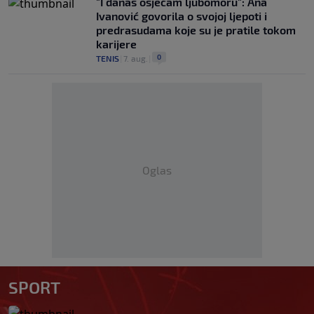
"I danas osjećam ljubomoru": Ana
Ivanović govorila o svojoj ljepoti i
predrasudama koje su je pratile tokom
karijere
0
TENIS
|
7. aug.
|
Oglas
SPORT