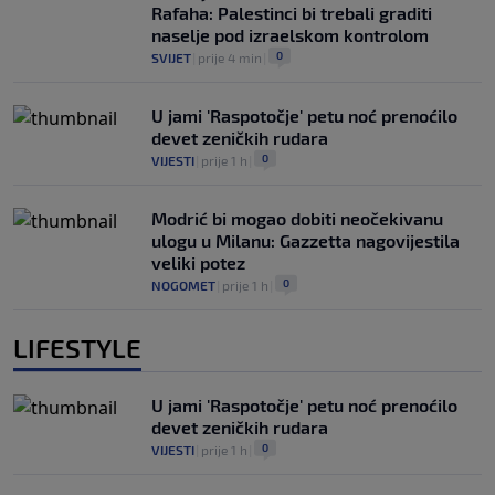
Rafaha: Palestinci bi trebali graditi
naselje pod izraelskom kontrolom
0
SVIJET
|
prije 4 min
|
U jami 'Raspotočje' petu noć prenoćilo
devet zeničkih rudara
0
VIJESTI
|
prije 1 h
|
Modrić bi mogao dobiti neočekivanu
ulogu u Milanu: Gazzetta nagovijestila
veliki potez
0
NOGOMET
|
prije 1 h
|
LIFESTYLE
U jami 'Raspotočje' petu noć prenoćilo
devet zeničkih rudara
0
VIJESTI
|
prije 1 h
|