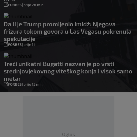
FORBES
|
prije 26 min.
Da li je Trump promijenio imidž: Njegova
frizura tokom govora u Las Vegasu pokrenula
spekulacije
FORBES
|
prije 1 h
Treći unikatni Bugatti nazvan je po vrsti
srednjovjekovnog viteškog konja i visok samo
metar
FORBES
|
prije 15 min.
Oglas