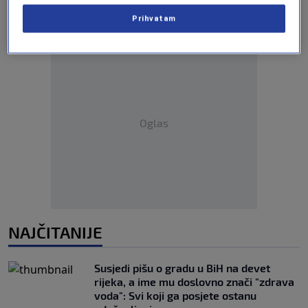
Prihvatam
Oglas
NAJČITANIJE
Susjedi pišu o gradu u BiH na devet
rijeka, a ime mu doslovno znači "zdrava
voda": Svi koji ga posjete ostanu