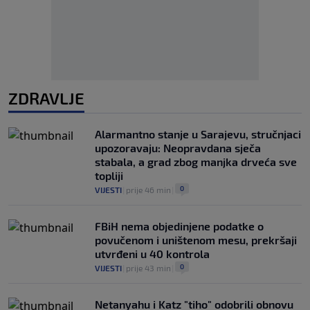
ZDRAVLJE
Alarmantno stanje u Sarajevu, stručnjaci
upozoravaju: Neopravdana sječa
stabala, a grad zbog manjka drveća sve
topliji
0
VIJESTI
|
prije 46 min
|
FBiH nema objedinjene podatke o
povučenom i uništenom mesu, prekršaji
utvrđeni u 40 kontrola
0
VIJESTI
|
prije 43 min
|
Netanyahu i Katz "tiho" odobrili obnovu