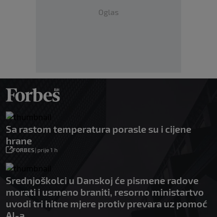
Oglas
Sa rastom temperatura porasle su i cijene
hrane
FORBES
|
prije 1 h
Srednjoškolci u Danskoj će pismene radove
morati i usmeno braniti, resorno ministartvo
uvodi tri hitne mjere protiv prevara uz pomoć
AI-a