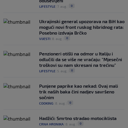
oduševljeni
0
LIFESTYLE
|
7. aug.
|
Ukrajinski general upozorava na BiH kao
mogući novi front ruskog hibridnog rata:
Posebno izdvaja Brčko
0
VIJESTI
|
8. aug.
|
Penzioneri otišli na odmor u Italiju i
odlučili da se više ne vraćaju: "Mjesečni
troškovi su nam skresani na trećinu"
0
LIFESTYLE
|
5. aug.
|
Punjene paprike kao nekad: Ovaj mali
trik naših baka čini nadjev savršeno
sočnim
0
COOKING
|
8. aug.
|
Hadžići: Smrtno stradao motociklista
0
CRNA HRONIKA
|
8. aug.
|