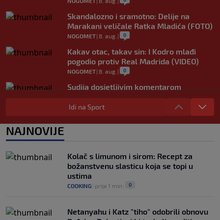
NOGOMET
|
8. aug.
|
Skandalozno i sramotno: Delije na
Marakani veličale Ratka Mladića (FOTO)
0
NOGOMET
|
8. aug.
|
Kakav otac, takav sin: I Kodro mlađi
pogodio protiv Real Madrida (VIDEO)
0
NOGOMET
|
8. aug.
|
Sudija dosjetljivim komentarom
nasmijao publiku nakon žalbe tenisera
(VIDEO)
Idi na Sport
0
TENIS
|
8. aug.
|
NAJNOVIJE
Haos u Irskoj: Navijač utrčao na teren i
nasrnuo na gostujuće fudbalere (VIDEO)
0
NOGOMET
|
8. aug.
|
Kolač s limunom i sirom: Recept za
božanstvenu slasticu koja se topi u
ustima
0
COOKING
|
prije 1 min
|
Netanyahu i Katz "tiho" odobrili obnovu