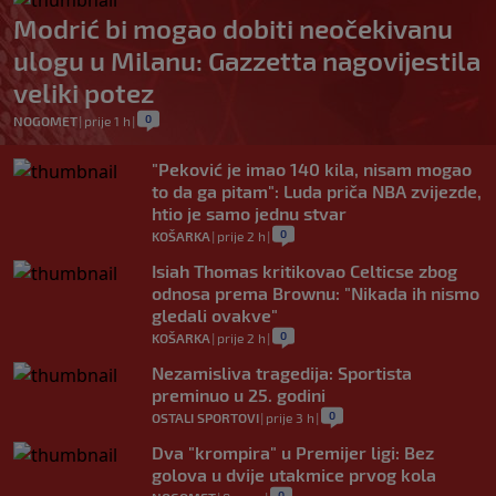
Modrić bi mogao dobiti neočekivanu
ulogu u Milanu: Gazzetta nagovijestila
veliki potez
0
NOGOMET
|
prije 1 h
|
"Peković je imao 140 kila, nisam mogao
to da ga pitam": Luda priča NBA zvijezde,
htio je samo jednu stvar
0
KOŠARKA
|
prije 2 h
|
Isiah Thomas kritikovao Celticse zbog
odnosa prema Brownu: "Nikada ih nismo
gledali ovakve"
0
KOŠARKA
|
prije 2 h
|
Nezamisliva tragedija: Sportista
preminuo u 25. godini
0
OSTALI SPORTOVI
|
prije 3 h
|
Dva "krompira" u Premijer ligi: Bez
golova u dvije utakmice prvog kola
0