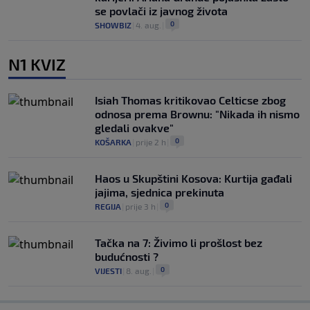
se povlači iz javnog života
0
SHOWBIZ
|
4. aug.
|
N1 KVIZ
Isiah Thomas kritikovao Celticse zbog
odnosa prema Brownu: "Nikada ih nismo
gledali ovakve"
0
KOŠARKA
|
prije 2 h
|
Haos u Skupštini Kosova: Kurtija gađali
jajima, sjednica prekinuta
0
REGIJA
|
prije 3 h
|
Tačka na 7: Živimo li prošlost bez
budućnosti ?
0
VIJESTI
|
8. aug.
|