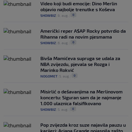
Video koji budi emocije: Dino Merlin
objavio najbolje trenutke s Koševa
0
SHOWBIZ
|
6. aug.
|
Američki reper A$AP Rocky potvrdio da
Rihanna radi na novim pjesmama
0
SHOWBIZ
|
6. aug.
|
Bivša Mamićeva supruga se udala za
NBA zvijezdu, pjevala se Rozga i
Marinko Rokvić
0
NOGOMET
|
5. aug.
|
Misirlić o dešavanjima na Merlinovom
koncertu: Siguran sam da je najmanje
1.000 ulaznica falsifikovano
0
SHOWBIZ
|
5. aug.
|
Pop zvijezda kroz suze najavila pauzu u
karijeri: Ariana Grande pojasnila zašto