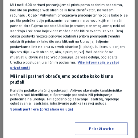
Mi i naši
603
partneri pohranjujemo i pristupamo osobnim podacima,
kao što su pretraga web stranica ili lični identifikatori, na vašem
računaru . Odabir Prihvatam omogućava praćenje tehnologije kako bi se
pružila podrška dolje prikazanim svrhama na osnovu kojih mi i naši
Oglas
partneri obrađujemo podatke Ukoliko je praćenje onemogućeno, neki od
sadržaja i reklama koje vidite možda neće biti relevantni za vas. Ovaj
odabir postavki možete ponovno odabrati i pritom promijeniti trenutni
odabir ili pristanak tako što ćete kliknuti na Upravljaj željenim
postavkama link na dnu ove web stranice [ili plutajuću ikonu u donjem
lijevom dijelu web stranice, ako je primjenjivo]. Vaš odabir će se
mijenjati u okviru našeg Wеб локација. Za više detalja, pogledajte
Uredbu o postupanju s ličnim podacima.
Više informacija o vašoj
privatnosti
KAKVO JE TVOJE MIŠLJENJE O OVOME?
Mi i naši partneri obrađujemo podatke kako bismo
Učestvuj u diskusiji ili pročitaj komentare
pružali:
Koristite podatke o tačnoj geolokaciji. Aktivno skenirajte karakteristike
uređaja radi identifikacije. Spremanje podataka i/ili pristupanje
Budi prvi koji će ostaviti komentar
podacima na uređaju. Prilagođeno oglašavanje i sadržaj, mjerenje
oglašavanja i sadržaja, istraživanje publike i razvoj usluga.
Spisak partnera (pružalaca usluga)
Pratite nas na društvenim mrežama
Prikaži svrhe