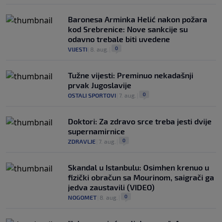
Baronesa Arminka Helić nakon požara
kod Srebrenice: Nove sankcije su
odavno trebale biti uvedene
0
VIJESTI
|
8. aug.
|
Tužne vijesti: Preminuo nekadašnji
prvak Jugoslavije
0
OSTALI SPORTOVI
|
7. aug.
|
Doktori: Za zdravo srce treba jesti dvije
supernamirnice
0
ZDRAVLJE
|
7. aug.
|
Skandal u Istanbulu: Osimhen krenuo u
fizički obračun sa Mourinom, saigrači ga
jedva zaustavili (VIDEO)
0
NOGOMET
|
8. aug.
|