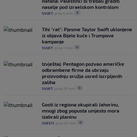
Rafaha: Palestinci bi trebali graditi
naselje pod izraelskom kontrolom
0
SVIJET
|
prije 4 min
|
Tihi "rat": Pjesme Taylor Swift uklonjene
iz objava Bijele kuće i Trumpove
kampanje
0
SVIJET
|
prije 7 min
|
Izvještaj: Pentagon pozvao američke
odbrambene firme da ubrzaju
proizvodnju oružja usred iscrpljenih
zaliha
0
SVIJET
|
prije 26 min
|
Gosti iz regiona okupirali Jahorinu,
mnogi zbog popusta umjesto mora
izabrali planinu
0
VIJESTI
|
prije 32 min
|