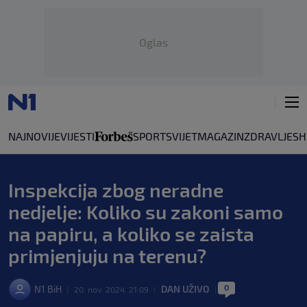
Oglas
NAJNOVIJE
VIJESTI
SPORT
SVIJET
MAGAZIN
ZDRAVLJE
SH
Inspekcija zbog neradne
nedjelje: Koliko su zakoni samo
na papiru, a koliko se zaista
primjenjuju na terenu?
0
N1 BiH
DAN UŽIVO
|
20. nov. 2024. 21:09
|
|