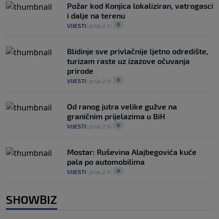
Požar kod Konjica lokaliziran, vatrogasci
i dalje na terenu
0
VIJESTI
|
prije 2 h
|
Blidinje sve privlačnije ljetno odredište,
turizam raste uz izazove očuvanja
prirode
0
VIJESTI
|
prije 2 h
|
Od ranog jutra velike gužve na
graničnim prijelazima u BiH
0
VIJESTI
|
prije 2 h
|
Mostar: Ruševina Alajbegovića kuće
pala po automobilima
0
VIJESTI
|
prije 2 h
|
SHOWBIZ