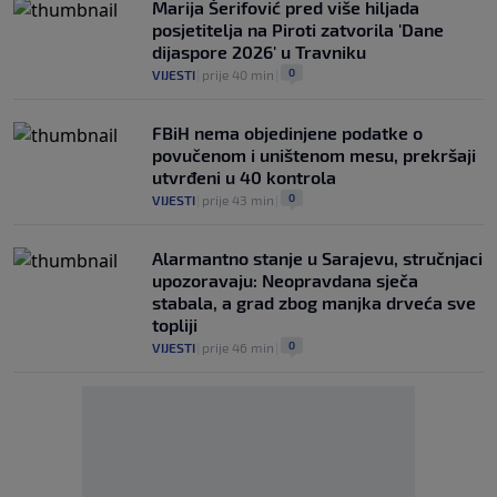
Marija Šerifović pred više hiljada
posjetitelja na Piroti zatvorila 'Dane
dijaspore 2026' u Travniku
0
VIJESTI
|
prije 40 min
|
FBiH nema objedinjene podatke o
povučenom i uništenom mesu, prekršaji
utvrđeni u 40 kontrola
0
VIJESTI
|
prije 43 min
|
Alarmantno stanje u Sarajevu, stručnjaci
upozoravaju: Neopravdana sječa
stabala, a grad zbog manjka drveća sve
topliji
0
VIJESTI
|
prije 46 min
|