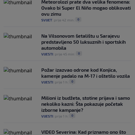
Meteorolozi prate dva velika fenomena:
Ovako bi Super El Niño mogao oblikovati
ovu zimu
0
SVIJET
|
prije 42 min
|
Na Vilsonovom šetalištu u Sarajevu
predstavljeno 50 luksuznih i sportskih
automobila
0
VIJESTI
|
prije 45 min
|
Požar izazvao odrone kod Konjica,
kamenje padalo na M-17 i oštetilo vozila
0
VIJESTI
|
prije 1 h
|
Milioni iz budžeta, stotine prijava i samo
nekoliko kazni: Šta pokazuje početak
izborne kampanje?
0
VIJESTI
|
prije 1 h
|
VIDEO Severina: Kad priznamo ono što