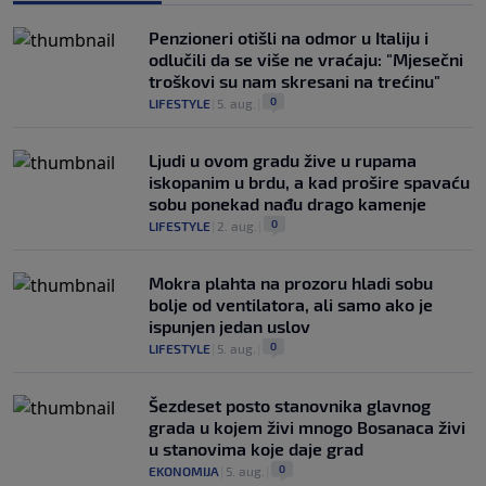
Penzioneri otišli na odmor u Italiju i
odlučili da se više ne vraćaju: "Mjesečni
troškovi su nam skresani na trećinu"
0
LIFESTYLE
|
5. aug.
|
Ljudi u ovom gradu žive u rupama
iskopanim u brdu, a kad prošire spavaću
sobu ponekad nađu drago kamenje
0
LIFESTYLE
|
2. aug.
|
Mokra plahta na prozoru hladi sobu
bolje od ventilatora, ali samo ako je
ispunjen jedan uslov
0
LIFESTYLE
|
5. aug.
|
Šezdeset posto stanovnika glavnog
grada u kojem živi mnogo Bosanaca živi
u stanovima koje daje grad
0
EKONOMIJA
|
5. aug.
|