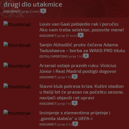
drugi dio utakmice
0
NOGOMET
|
prije 2 min
|
Louis van Gaal pobijedio rak i poručio:
Ako vam treba selektor, pozovite mene!
0
NOGOMET
|
prije 31 min
|
Sanjin Alihodžić protiv čečena Adama
Tadushaeva – borba za WAKO PRO titulu
0
OSTALI SPORTOVI
|
prije 1 h
|
Arsenal ostaje praznih ruku: Vinícius
Júnior i Real Madrid postigli dogovor
0
NOGOMET
|
prije 1 h
|
Slavni klub potresa kriza: Kultni stadion
u Italiji bit će prazan na početku sezone,
navijači objavili rat upravi
0
NOGOMET
|
prije 1 h
|
Izvinjenje s elementima prijetnje i
„gomila slabića“ u UEFA-i
0
NOGOMET
|
prije 2 h
|