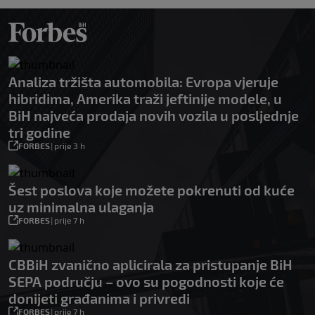
Analiza tržišta automobila: Evropa vjeruje
hibridima, Amerika traži jeftinije modele, u
BiH najveća prodaja novih vozila u posljednje
tri godine
FORBES
|
prije 3 h
Šest poslova koje možete pokrenuti od kuće
uz minimalna ulaganja
FORBES
|
prije 7 h
CBBiH zvanično aplicirala za pristupanje BiH
SEPA području – ovo su pogodnosti koje će
donijeti građanima i privredi
FORBES
|
prije 7 h