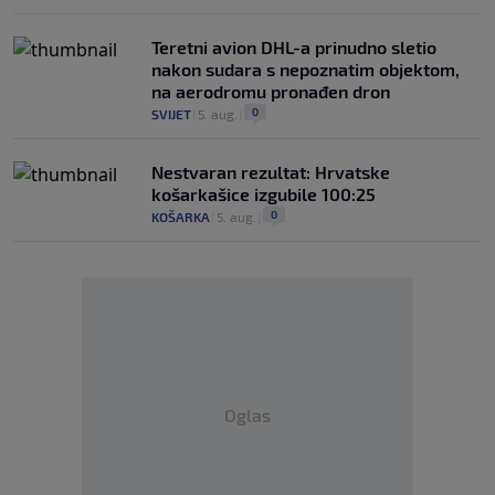
Teretni avion DHL-a prinudno sletio
nakon sudara s nepoznatim objektom,
na aerodromu pronađen dron
0
SVIJET
|
5. aug.
|
Nestvaran rezultat: Hrvatske
košarkašice izgubile 100:25
0
KOŠARKA
|
5. aug.
|
Oglas