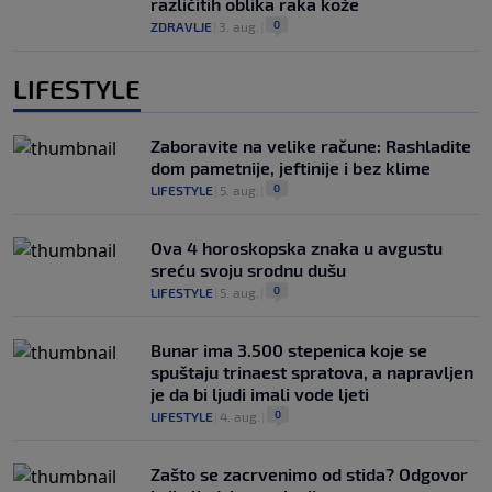
različitih oblika raka kože
0
ZDRAVLJE
|
3. aug.
|
LIFESTYLE
Zaboravite na velike račune: Rashladite
dom pametnije, jeftinije i bez klime
0
LIFESTYLE
|
5. aug.
|
Ova 4 horoskopska znaka u avgustu
sreću svoju srodnu dušu
0
LIFESTYLE
|
5. aug.
|
Bunar imа 3.500 stepenica koje se
spuštaju trinaest spratova, a napravljen
je da bi ljudi imali vode ljeti
0
LIFESTYLE
|
4. aug.
|
Zašto se zacrvenimo od stida? Odgovor