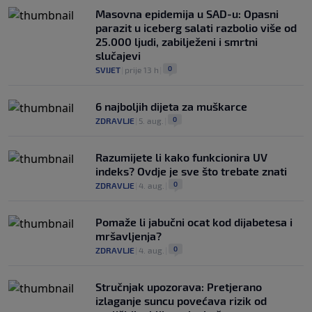
Masovna epidemija u SAD-u: Opasni
parazit u iceberg salati razbolio više od
25.000 ljudi, zabilježeni i smrtni
slučajevi
0
SVIJET
|
prije 13 h
|
6 najboljih dijeta za muškarce
0
ZDRAVLJE
|
5. aug.
|
Razumijete li kako funkcionira UV
indeks? Ovdje je sve što trebate znati
0
ZDRAVLJE
|
4. aug.
|
Pomaže li jabučni ocat kod dijabetesa i
mršavljenja?
0
ZDRAVLJE
|
4. aug.
|
Stručnjak upozorava: Pretjerano
izlaganje suncu povećava rizik od