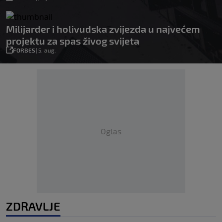
Milijarder i holivudska zvijezda u najvećem
projektu za spas živog svijeta
FORBES
|
5. aug.
Oglas
ZDRAVLJE