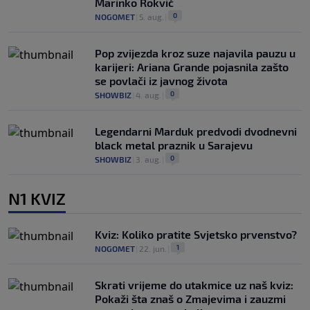
Marinko Rokvić
0
NOGOMET
|
5. aug.
|
Pop zvijezda kroz suze najavila pauzu u
karijeri: Ariana Grande pojasnila zašto
se povlači iz javnog života
0
SHOWBIZ
|
4. aug.
|
Legendarni Marduk predvodi dvodnevni
black metal praznik u Sarajevu
0
SHOWBIZ
|
3. aug.
|
N1 KVIZ
Kviz: Koliko pratite Svjetsko prvenstvo?
1
NOGOMET
|
22. jun.
|
Skrati vrijeme do utakmice uz naš kviz:
Pokaži šta znaš o Zmajevima i zauzmi