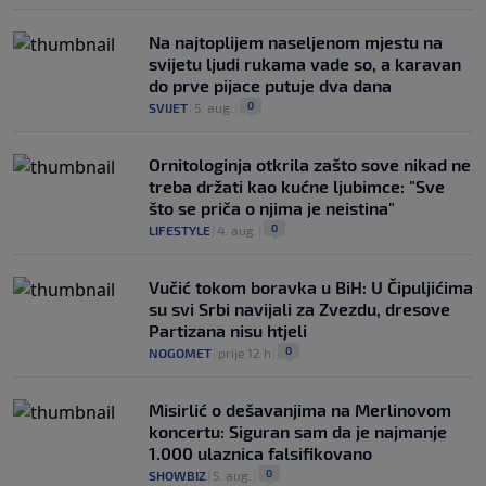
Na najtoplijem naseljenom mjestu na
svijetu ljudi rukama vade so, a karavan
do prve pijace putuje dva dana
0
SVIJET
|
5. aug.
|
Ornitologinja otkrila zašto sove nikad ne
treba držati kao kućne ljubimce: "Sve
što se priča o njima je neistina"
0
LIFESTYLE
|
4. aug.
|
Vučić tokom boravka u BiH: U Čipuljićima
su svi Srbi navijali za Zvezdu, dresove
Partizana nisu htjeli
0
NOGOMET
|
prije 12 h
|
Misirlić o dešavanjima na Merlinovom
koncertu: Siguran sam da je najmanje
1.000 ulaznica falsifikovano
0
SHOWBIZ
|
5. aug.
|