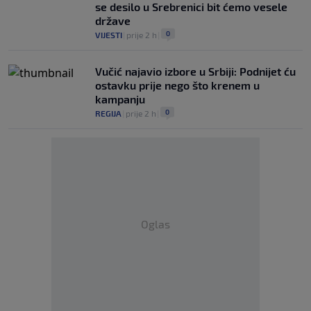
se desilo u Srebrenici bit ćemo vesele
države
0
VIJESTI
|
prije 2 h
|
Vučić najavio izbore u Srbiji: Podnijet ću
ostavku prije nego što krenem u
kampanju
0
REGIJA
|
prije 2 h
|
Oglas