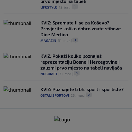
prvo mjesto na tabeli
1
LIFESTYLE
|
12. jun.
|
KVIZ: Spremate li se za Koševo?
Provjerite koliko dobro znate stihove
Dine Merlina
1
MAGAZIN
|
31. mar.
|
KVIZ: Pokaži koliko poznaješ
reprezentaciju Bosne i Hercegovine i
zauzmi prvo mjesto na tabeli navijača
0
NOGOMET
|
31. mar.
|
KVIZ: Poznajete li bh. sport i sportiste?
0
OSTALI SPORTOVI
|
23. mar.
|