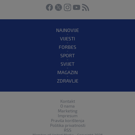
NAJNOVIJE
VIJESTI
FORBES
SPORT
SVIJET
MAGAZIN
ZDRAVLJE
Kontakt
O nama
Marketing
Impresum
Pravila korištenja
Politika privatnosti
RSS
Member of
United Media
- Copyright 2026