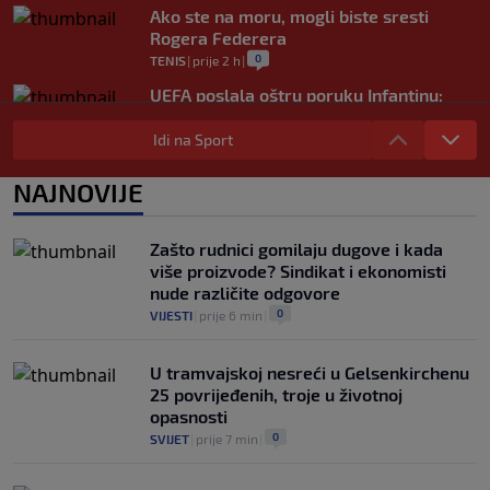
Ako ste na moru, mogli biste sresti
Rogera Federera
0
TENIS
|
prije 2 h
|
UEFA poslala oštru poruku Infantinu:
"Ništa se ne mijenja, bojkot Svjetskog
prvenstva i dalje je na snazi"
Idi na Sport
0
NOGOMET
|
prije 3 h
|
NAJNOVIJE
FIFA još nije uplatila obećani novac
gradovima domaćinima Svjetskog
prvenstva
Zašto rudnici gomilaju dugove i kada
0
NOGOMET
|
prije 3 h
|
više proizvode? Sindikat i ekonomisti
nude različite odgovore
0
VIJESTI
|
prije 6 min
|
U tramvajskoj nesreći u Gelsenkirchenu
25 povrijeđenih, troje u životnoj
opasnosti
0
SVIJET
|
prije 7 min
|