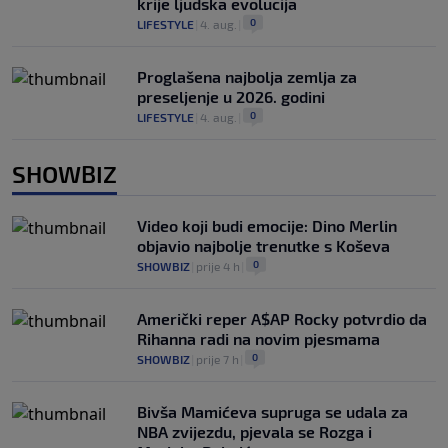
krije ljudska evolucija
0
LIFESTYLE
|
4. aug.
|
Proglašena najbolja zemlja za
preseljenje u 2026. godini
0
LIFESTYLE
|
4. aug.
|
SHOWBIZ
Video koji budi emocije: Dino Merlin
objavio najbolje trenutke s Koševa
0
SHOWBIZ
|
prije 4 h
|
Američki reper A$AP Rocky potvrdio da
Rihanna radi na novim pjesmama
0
SHOWBIZ
|
prije 7 h
|
Bivša Mamićeva supruga se udala za
NBA zvijezdu, pjevala se Rozga i