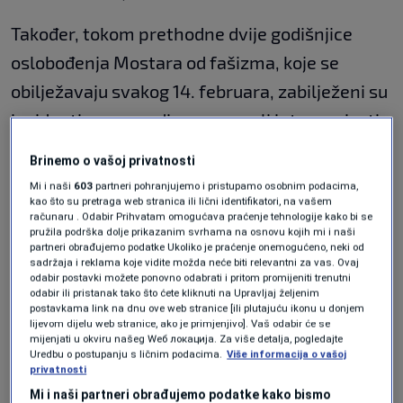
Također, tokom prethodne dvije godišnjice
oslobođenja Mostara od fašizma, koje se
obilježavaju svakog 14. februara, zabilježeni su
incidenti, a ove godine su morali intervenisati
pripadnici Specijalne policije MUP-a HNK kako
Brinemo o vašoj privatnosti
ne bi došlo do sukoba između antifašista i
Mi i naši
603
partneri pohranjujemo i pristupamo osobnim podacima,
kao što su pretraga web stranica ili lični identifikatori, na vašem
grupe građana koja je bila protiv obilježavanja
računaru . Odabir Prihvatam omogućava praćenje tehnologije kako bi se
godišnjice.
pružila podrška dolje prikazanim svrhama na osnovu kojih mi i naši
partneri obrađujemo podatke Ukoliko je praćenje onemogućeno, neki od
sadržaja i reklama koje vidite možda neće biti relevantni za vas. Ovaj
Inače, 14. februara 1945. godine prve jedinice
odabir postavki možete ponovno odabrati i pritom promijeniti trenutni
odabir ili pristanak tako što ćete kliknuti na Upravljaj željenim
26. dalmatinske divizije probile su se u Mostar,
postavkama link na dnu ove web stranice [ili plutajuću ikonu u donjem
lijevom dijelu web stranice, ako je primjenjivo]. Vaš odabir će se
a nešto kasnije do grada su se probile i 19.
mijenjati u okviru našeg Wеб локација. Za više detalja, pogledajte
Uredbu o postupanju s ličnim podacima.
Više informacija o vašoj
dalmatinska i 29. hercegovačka divizija, a već
privatnosti
iza 19 sati gotovo sve njemačke i ustaške
Mi i naši partneri obrađujemo podatke kako bismo