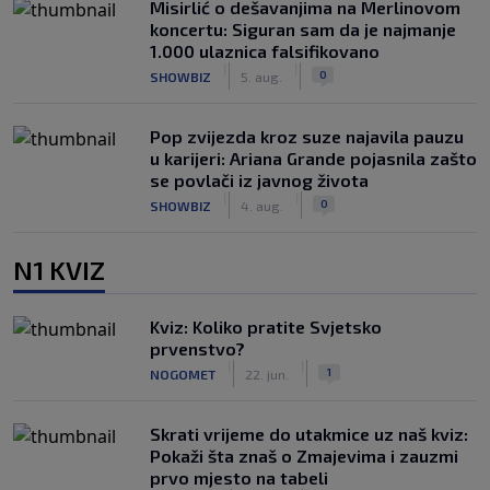
Misirlić o dešavanjima na Merlinovom
koncertu: Siguran sam da je najmanje
1.000 ulaznica falsifikovano
|
|
0
SHOWBIZ
5. aug.
Pop zvijezda kroz suze najavila pauzu
u karijeri: Ariana Grande pojasnila zašto
se povlači iz javnog života
|
|
0
SHOWBIZ
4. aug.
N1 KVIZ
Kviz: Koliko pratite Svjetsko
prvenstvo?
|
|
1
NOGOMET
22. jun.
Skrati vrijeme do utakmice uz naš kviz:
Pokaži šta znaš o Zmajevima i zauzmi
prvo mjesto na tabeli