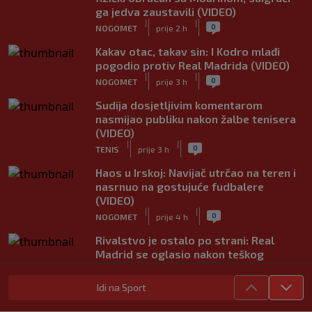
ga jedva zaustavili (VIDEO)
|
|
0
NOGOMET
prije 2 h
Kakav otac, takav sin: I Kodro mlađi
pogodio protiv Real Madrida (VIDEO)
|
|
0
NOGOMET
prije 3 h
Sudija dosjetljivim komentarom
nasmijao publiku nakon žalbe tenisera
(VIDEO)
|
|
0
TENIS
prije 3 h
Haos u Irskoj: Navijač utrčao na teren i
nasrnuo na gostujuće fudbalere
(VIDEO)
|
|
0
NOGOMET
prije 4 h
Rivalstvo je ostalo po strani: Real
Madrid se oglasio nakon teškog
gubitka Lionela Messija
|
|
0
NOGOMET
prije 4 h
Idi na Sport
WNBA igračice odgovorile Kanteru