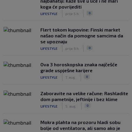
najbahatiji: Kaže sve u lice i ne mari
koga će povrijediti
|
|
0
LIFESTYLE
prije 5 h
Flert tokom kupovine: Finski market
našao način da pomogne samcima da
se upoznaju
|
|
0
LIFESTYLE
prije 9 h
Ova 3 horoskopska znaka najčešće
grade uspješne karijere
|
|
0
LIFESTYLE
7. aug.
Zaboravite na velike račune: Rashladite
dom pametnije, jeftinije i bez klime
|
|
0
LIFESTYLE
5. aug.
Mokra plahta na prozoru hladi sobu
bolje od ventilatora, ali samo ako je