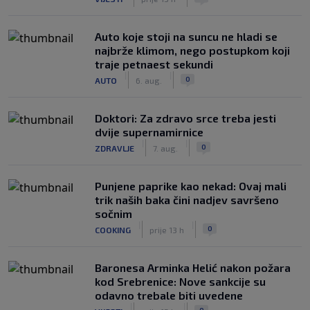
Auto koje stoji na suncu ne hladi se
najbrže klimom, nego postupkom koji
traje petnaest sekundi
|
|
0
AUTO
6. aug.
Doktori: Za zdravo srce treba jesti
dvije supernamirnice
|
|
0
ZDRAVLJE
7. aug.
Punjene paprike kao nekad: Ovaj mali
trik naših baka čini nadjev savršeno
sočnim
|
|
0
COOKING
prije 13 h
Baronesa Arminka Helić nakon požara
kod Srebrenice: Nove sankcije su
odavno trebale biti uvedene
|
|
0