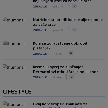
koju vrijedi jesti za zdravije srce
|
|
0
ZDRAVLJE
prije 13 h
Nutricionisti otkrili koje je ulje najbolje
za vaše srce
|
|
0
ZDRAVLJE
prije 15 h
Koje su zdravstvene dobrobiti
pistacija?
|
|
0
ZDRAVLJE
7. aug.
Krema ili sprej za sunčanje?
Dermatolozi otkrili šta je bolji izbor
|
|
0
ZDRAVLJE
6. aug.
LIFESTYLE
Ovaj horoskopski znak važi za