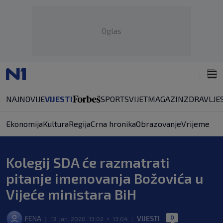
Oglas
NAJNOVIJE
VIJESTI
SPORT
SVIJET
MAGAZIN
ZDRAVLJE
Ekonomija
Kultura
Regija
Crna hronika
Obrazovanje
Vrijeme
Kolegij SDA će razmatrati
pitanje imenovanja Božovića u
Vijeće ministara BiH
0
FENA
VIJESTI
|
13. jan. 2020. 13:02
>
13:04
|
|