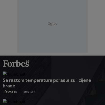
Oglas
Sa rastom temperatura porasle su i cijene
hrane
|
FORBES
prije 13 h