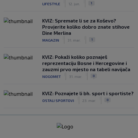
|
|
1
LIFESTYLE
12. jun.
KVIZ: Spremate li se za Koševo?
Provjerite koliko dobro znate stihove
Dine Merlina
|
|
1
MAGAZIN
31. mar.
KVIZ: Pokaži koliko poznaješ
reprezentaciju Bosne i Hercegovine i
zauzmi prvo mjesto na tabeli navijača
|
|
0
NOGOMET
31. mar.
KVIZ: Poznajete li bh. sport i sportiste?
|
|
0
OSTALI SPORTOVI
23. mar.