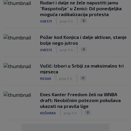
Rudari i dalje ne žele napustiti jamu
"Raspotočje" u Zenici: Od ponedjeljka
moguća radikalizacija protesta
|
|
0
VIJESTI
prije 5 h
Požar kod Konjica i dalje aktivan, stanje
bolje nego jutros
|
|
0
VIJESTI
prije 5 h
Vučić: Izbori u Srbiji za maksimalno tri
mjeseca
|
|
0
REGIJA
prije 5 h
Enes Kanter Freedom želi na WNBA
draft: Neobičnim potezom pokušava
ukazati na pravila lige
|
|
0
KOŠARKA
prije 5 h