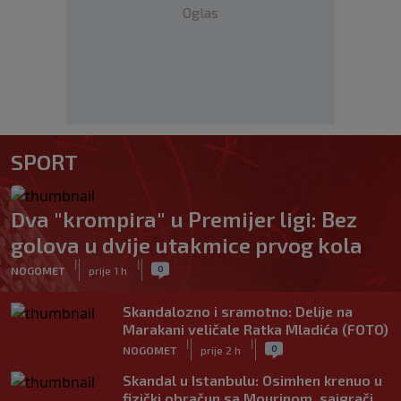
Oglas
SPORT
Dva "krompira" u Premijer ligi: Bez
golova u dvije utakmice prvog kola
|
|
0
NOGOMET
prije 1 h
Skandalozno i sramotno: Delije na
Marakani veličale Ratka Mladića (FOTO)
|
|
0
NOGOMET
prije 2 h
Skandal u Istanbulu: Osimhen krenuo u
fizički obračun sa Mourinom, saigrači