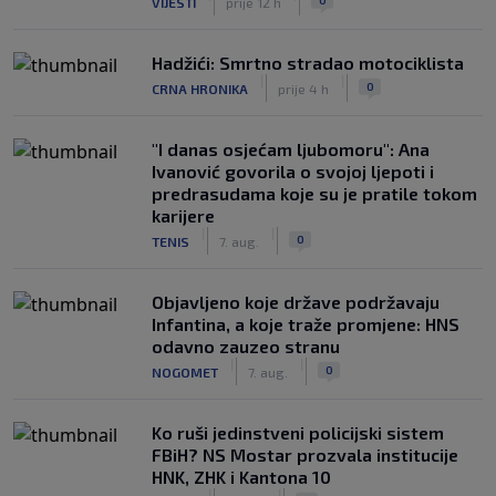
VIJESTI
prije 12 h
Hadžići: Smrtno stradao motociklista
|
|
0
CRNA HRONIKA
prije 4 h
"I danas osjećam ljubomoru": Ana
Ivanović govorila o svojoj ljepoti i
predrasudama koje su je pratile tokom
karijere
|
|
0
TENIS
7. aug.
Objavljeno koje države podržavaju
Infantina, a koje traže promjene: HNS
odavno zauzeo stranu
|
|
0
NOGOMET
7. aug.
Ko ruši jedinstveni policijski sistem
FBiH? NS Mostar prozvala institucije
HNK, ZHK i Kantona 10
|
|