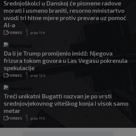
Srednjoškolci u Danskoj će pismene radove
morati i usmeno braniti, resorno ministartvo
uvodi tri hitne mjere protiv prevara uz pomoć
AI-a
|
FORBES
prije 11 h
Da li je Trump promijenio imidž: Njegova
frizura tokom govora u Las Vegasu pokrenula
spekulacije
|
FORBES
prije 12 h
Treći unikatni Bugatti nazvan je po vrsti
srednjovjekovnog viteškog konja i visok samo
metar
|
FORBES
prije 11 h