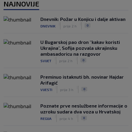
NAJNOVIJE
nakon provokacije: "Nećemo biti
politički pijuni"
|
|
0
KOŠARKA
prije 4 h
Dnevnik: Požar u Konjicu i dalje aktivan
|
|
0
DNEVNIK
prije 2 h
Infantino nekada poručivao: "Novac
FIFA-e je vaš novac", danas se suočava
s najvećom krizom
U Bugarskoj pao dron "kakav koristi
|
|
0
NOGOMET
prije 5 h
Ukrajina", Sofija pozvala ukrajinsku
ambasadoricu na razgovor
|
|
0
SVIJET
prije 2 h
Preminuo istaknuti bh. novinar Hajdar
Arifagić
|
|
0
VIJESTI
prije 3 h
Poznate prve neslužbene informacije o
uzroku sudara dva voza u Hrvatskoj
|
|
0
REGIJA
prije 4 h