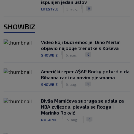
ispunjen jedan uslov
|
|
0
LIFESTYLE
5. aug.
SHOWBIZ
Video koji budi emocije: Dino Merlin
objavio najbolje trenutke s Koševa
|
|
0
SHOWBIZ
6. aug.
Američki reper A$AP Rocky potvrdio da
Rihanna radi na novim pjesmama
|
|
0
SHOWBIZ
6. aug.
Bivša Mamićeva supruga se udala za
NBA zvijezdu, pjevala se Rozga i
Marinko Rokvić
|
|
0
NOGOMET
5. aug.