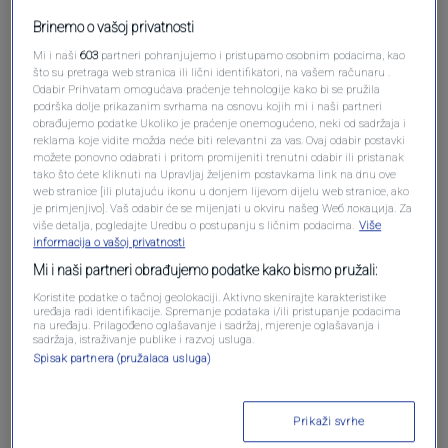
Pošalji komentar
Brinemo o vašoj privatnosti
Mi i naši
603
partneri pohranjujemo i pristupamo osobnim podacima, kao
što su pretraga web stranica ili lični identifikatori, na vašem računaru .
Odabir Prihvatam omogućava praćenje tehnologije kako bi se pružila
podrška dolje prikazanim svrhama na osnovu kojih mi i naši partneri
obrađujemo podatke Ukoliko je praćenje onemogućeno, neki od sadržaja i
reklama koje vidite možda neće biti relevantni za vas. Ovaj odabir postavki
možete ponovno odabrati i pritom promijeniti trenutni odabir ili pristanak
tako što ćete kliknuti na Upravljaj željenim postavkama link na dnu ove
web stranice [ili plutajuću ikonu u donjem lijevom dijelu web stranice, ako
je primjenjivo]. Vaš odabir će se mijenjati u okviru našeg Wеб локација. Za
više detalja, pogledajte Uredbu o postupanju s ličnim podacima.
Više
Oglas
informacija o vašoj privatnosti
Mi i naši partneri obrađujemo podatke kako bismo pružali:
Koristite podatke o tačnoj geolokaciji. Aktivno skenirajte karakteristike
uređaja radi identifikacije. Spremanje podataka i/ili pristupanje podacima
na uređaju. Prilagođeno oglašavanje i sadržaj, mjerenje oglašavanja i
sadržaja, istraživanje publike i razvoj usluga.
Spisak partnera (pružalaca usluga)
Prikaži svrhe