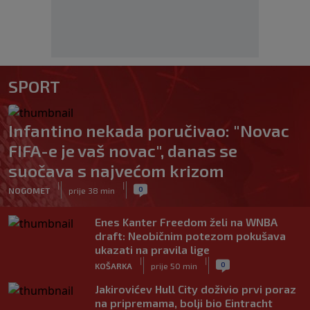
SPORT
Infantino nekada poručivao: "Novac
FIFA-e je vaš novac", danas se
suočava s najvećom krizom
|
|
0
NOGOMET
prije 38 min
Enes Kanter Freedom želi na WNBA
draft: Neobičnim potezom pokušava
ukazati na pravila lige
|
|
0
KOŠARKA
prije 50 min
Jakirovićev Hull City doživio prvi poraz
na pripremama, bolji bio Eintracht