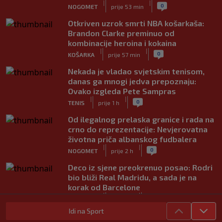
|
|
0
NOGOMET
prije 53 min
Otkriven uzrok smrti NBA košarkaša:
Brandon Clarke preminuo od
kombinacije heroina i kokaina
|
|
0
KOŠARKA
prije 57 min
Nekada je vladao svjetskim tenisom,
danas ga mnogi jedva prepoznaju:
Ovako izgleda Pete Sampras
|
|
0
TENIS
prije 1 h
Od ilegalnog prelaska granice i rada na
crno do reprezentacije: Nevjerovatna
životna priča albanskog fudbalera
|
|
0
NOGOMET
prije 2 h
Deco iz sjene preokrenuo posao: Rodri
bio bliži Real Madridu, a sada je na
korak od Barcelone
|
|
0
NOGOMET
prije 2 h
Idi na Sport
River Plate napravio veliki posao: