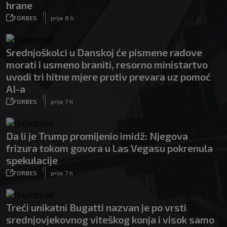
hrane
|
FORBES
prije 8 h
Srednjoškolci u Danskoj će pismene radove
morati i usmeno braniti, resorno ministartvo
uvodi tri hitne mjere protiv prevara uz pomoć
AI-a
|
FORBES
prije 7 h
Da li je Trump promijenio imidž: Njegova
frizura tokom govora u Las Vegasu pokrenula
spekulacije
|
FORBES
prije 7 h
Treći unikatni Bugatti nazvan je po vrsti
srednjovjekovnog viteškog konja i visok samo