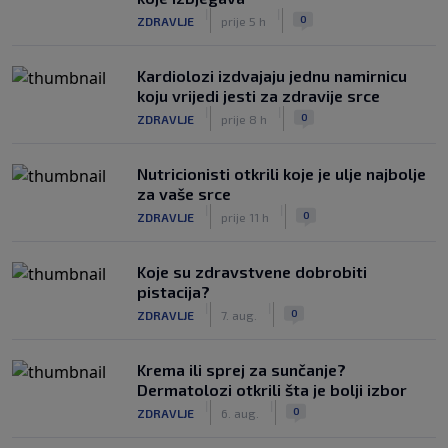
|
|
0
ZDRAVLJE
prije 5 h
Kardiolozi izdvajaju jednu namirnicu
koju vrijedi jesti za zdravije srce
|
|
0
ZDRAVLJE
prije 8 h
Nutricionisti otkrili koje je ulje najbolje
za vaše srce
|
|
0
ZDRAVLJE
prije 11 h
Koje su zdravstvene dobrobiti
pistacija?
|
|
0
ZDRAVLJE
7. aug.
Krema ili sprej za sunčanje?
Dermatolozi otkrili šta je bolji izbor
|
|
0
ZDRAVLJE
6. aug.