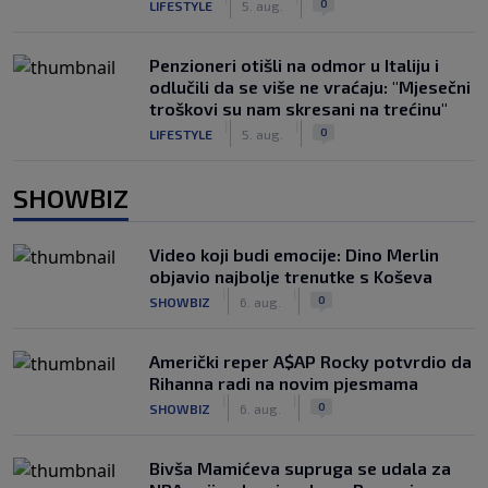
0
LIFESTYLE
5. aug.
Penzioneri otišli na odmor u Italiju i
odlučili da se više ne vraćaju: "Mjesečni
troškovi su nam skresani na trećinu"
|
|
0
LIFESTYLE
5. aug.
SHOWBIZ
Video koji budi emocije: Dino Merlin
objavio najbolje trenutke s Koševa
|
|
0
SHOWBIZ
6. aug.
Američki reper A$AP Rocky potvrdio da
Rihanna radi na novim pjesmama
|
|
0
SHOWBIZ
6. aug.
Bivša Mamićeva supruga se udala za