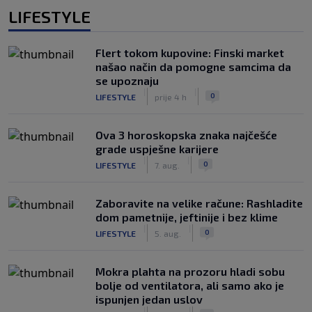
LIFESTYLE
Flert tokom kupovine: Finski market
našao način da pomogne samcima da
se upoznaju
|
|
0
LIFESTYLE
prije 4 h
Ova 3 horoskopska znaka najčešće
grade uspješne karijere
|
|
0
LIFESTYLE
7. aug.
Zaboravite na velike račune: Rashladite
dom pametnije, jeftinije i bez klime
|
|
0
LIFESTYLE
5. aug.
Mokra plahta na prozoru hladi sobu
bolje od ventilatora, ali samo ako je
ispunjen jedan uslov
|
|