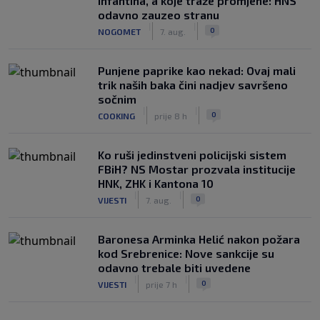
Infantina, a koje traže promjene: HNS
odavno zauzeo stranu
|
|
0
NOGOMET
7. aug.
Punjene paprike kao nekad: Ovaj mali
trik naših baka čini nadjev savršeno
sočnim
|
|
0
COOKING
prije 8 h
Ko ruši jedinstveni policijski sistem
FBiH? NS Mostar prozvala institucije
HNK, ZHK i Kantona 10
|
|
0
VIJESTI
7. aug.
Baronesa Arminka Helić nakon požara
kod Srebrenice: Nove sankcije su
odavno trebale biti uvedene
|
|
0
VIJESTI
prije 7 h