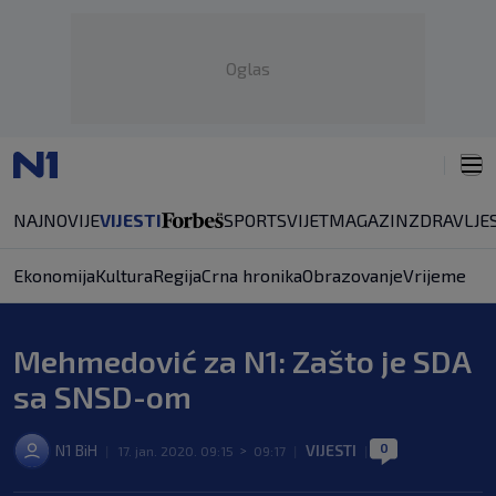
Oglas
NAJNOVIJE
VIJESTI
SPORT
SVIJET
MAGAZIN
ZDRAVLJE
Ekonomija
Kultura
Regija
Crna hronika
Obrazovanje
Vrijeme
Mehmedović za N1: Zašto je SDA
sa SNSD-om
0
N1 BiH
VIJESTI
|
17. jan. 2020. 09:15
>
09:17
|
|