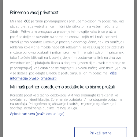
Brinemo o vašoj privatnosti
Mi i naši
603
partneri pohranjujemo i pristupamo osobnim podacima, kao
što su pretraga web stranica ili lični identifikatori, na vašem računaru .
Odabir Prihvatam omogućava praćenje tehnologije kako bi se pružila
podrška dolje prikazanim svrhama na osnovu kojih mi i naši partneri
Oglas
obrađujemo podatke Ukoliko je praćenje onemogućeno, neki od sadržaja i
reklama koje vidite možda neće biti relevantni za vas. Ovaj odabir postavki
možete ponovno odabrati i pritom promijeniti trenutni odabir ili pristanak
tako što ćete kliknuti na Upravljaj željenim postavkama link na dnu ove
web stranice [ili plutajuću ikonu u donjem lijevom dijelu web stranice, ako
je primjenjivo]. Vaš odabir će se mijenjati u okviru našeg Wеб локација. Za
više detalja, pogledajte Uredbu o postupanju s ličnim podacima.
Više
informacija o vašoj privatnosti
Mi i naši partneri obrađujemo podatke kako bismo pružali:
Koristite podatke o tačnoj geolokaciji. Aktivno skenirajte karakteristike
uređaja radi identifikacije. Spremanje podataka i/ili pristupanje podacima
na uređaju. Prilagođeno oglašavanje i sadržaj, mjerenje oglašavanja i
sadržaja, istraživanje publike i razvoj usluga.
Spisak partnera (pružalaca usluga)
Oglas
Prikaži svrhe