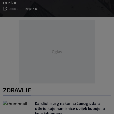
metar
|
FORBES
prije 6 h
Oglas
ZDRAVLJE
Kardiohirurg nakon srčanog udara
otkrio koje namirnice uvijek kupuje, a
koje izbjegava