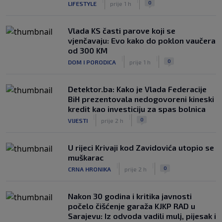
0
LIFESTYLE
prije 1 h
Vlada KS časti parove koji se
vjenčavaju: Evo kako do poklon vaučera
od 300 KM
|
|
0
DOM I PORODICA
prije 1 h
Detektor.ba: Kako je Vlada Federacije
BiH prezentovala nedogovoreni kineski
kredit kao investiciju za spas bolnica
|
|
0
VIJESTI
prije 2 h
U rijeci Krivaji kod Zavidovića utopio se
muškarac
|
|
0
CRNA HRONIKA
prije 2 h
Nakon 30 godina i kritika javnosti
počelo čišćenje garaža KJKP RAD u
Sarajevu: Iz odvoda vadili mulj, pijesak i