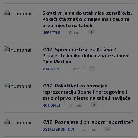
Skrati vrijeme do utakmice uz naš kviz:
Pokaži šta znaš o Zmajevima i zauzmi
prvo mjesto na tabeli
|
|
1
LIFESTYLE
12. jun.
KVIZ: Spremate li se za Koševo?
Provjerite koliko dobro znate stihove
Dine Merlina
|
|
1
MAGAZIN
31. mar.
KVIZ: Pokaži koliko poznaješ
reprezentaciju Bosne i Hercegovine i
zauzmi prvo mjesto na tabeli navijača
|
|
0
NOGOMET
31. mar.
KVIZ: Poznajete li bh. sport i sportiste?
|
|
0
OSTALI SPORTOVI
23. mar.