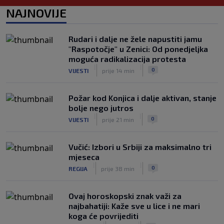
Reprezentativac Argentine stigao iz
NAJNOVIJE
Atlético Madrida
|
|
0
NOGOMET
prije 2 h
Rudari i dalje ne žele napustiti jamu
Gasol savjetovao Wembanyamu:
"Raspotočje" u Zenici: Od ponedjeljka
Najopasniji je u reketu, ali mora
moguća radikalizacija protesta
dodatno ojačati
|
|
|
|
0
VIJESTI
prije 14 min
0
KOŠARKA
prije 2 h
Požar kod Konjica i dalje aktivan, stanje
bolje nego jutros
|
|
0
VIJESTI
prije 21 min
Vučić: Izbori u Srbiji za maksimalno tri
mjeseca
|
|
0
REGIJA
prije 38 min
Ovaj horoskopski znak važi za
najbahatiji: Kaže sve u lice i ne mari
koga će povrijediti
|
|