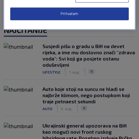
Prihvatam
NAJČITANIJE
Susjedi pišu o gradu u BiH na devet
rijeka, a ime mu doslovno znači "zdrava
voda": Svi koji ga posjete ostanu
oduševljeni
|
|
0
LIFESTYLE
7. aug.
Auto koje stoji na suncu ne hladi se
najbrže klimom, nego postupkom koji
traje petnaest sekundi
|
|
0
AUTO
6. aug.
Ukrajinski general upozorava na BiH
kao mogući novi front ruskog
hibridnog rata: Posebno izdvaja Brčko