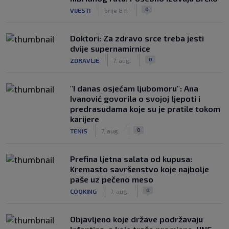
|
|
0
VIJESTI
prije 8 h
Doktori: Za zdravo srce treba jesti
dvije supernamirnice
|
|
0
ZDRAVLJE
7. aug.
"I danas osjećam ljubomoru": Ana
Ivanović govorila o svojoj ljepoti i
predrasudama koje su je pratile tokom
karijere
|
|
0
TENIS
7. aug.
Prefina ljetna salata od kupusa:
Kremasto savršenstvo koje najbolje
paše uz pečeno meso
|
|
0
COOKING
7. aug.
Objavljeno koje države podržavaju