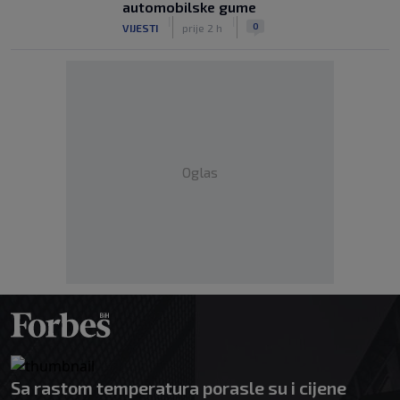
automobilske gume
|
|
0
VIJESTI
prije 2 h
Oglas
Sa rastom temperatura porasle su i cijene