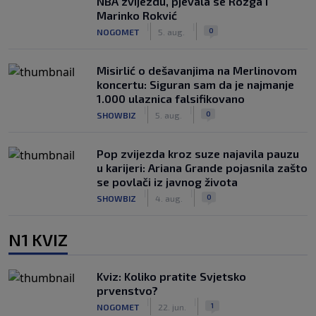
NBA zvijezdu, pjevala se Rozga i
Marinko Rokvić
|
|
0
NOGOMET
5. aug.
Misirlić o dešavanjima na Merlinovom
koncertu: Siguran sam da je najmanje
1.000 ulaznica falsifikovano
|
|
0
SHOWBIZ
5. aug.
Pop zvijezda kroz suze najavila pauzu
u karijeri: Ariana Grande pojasnila zašto
se povlači iz javnog života
|
|
0
SHOWBIZ
4. aug.
N1 KVIZ
Kviz: Koliko pratite Svjetsko
prvenstvo?
|
|
1
NOGOMET
22. jun.