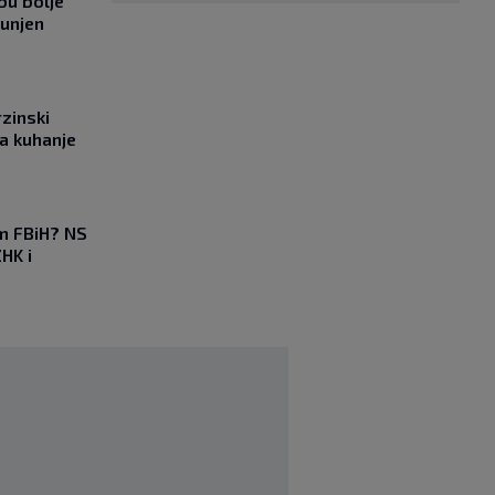
bu bolje
punjen
rzinski
a kuhanje
em FBiH? NS
HK i