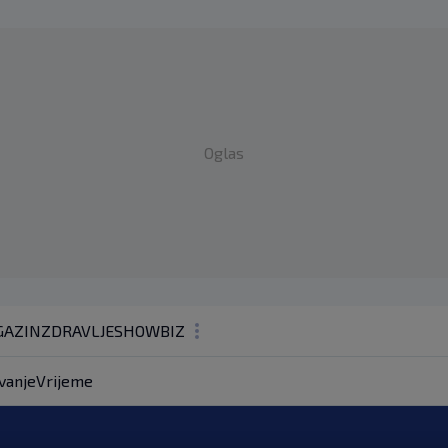
Oglas
AZIN
ZDRAVLJE
SHOWBIZ
KOLUMNE
vanje
Vrijeme