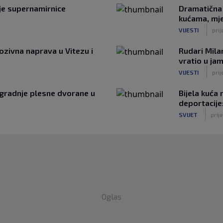
ije supernamirnice
Dramatična 
kućama, mje
|
VIJESTI
prij
ozivna naprava u Vitezu i
Rudari Mila
vratio u ja
|
VIJESTI
prij
zgradnje plesne dvorane u
Bijela kuća
deportacije
|
SVIJET
prije
Oglas