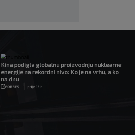
Kina podigla globalnu proizvodnju nuklearne
energije na rekordni nivo: Ko je na vrhu, a ko
na dnu
|
FORBES
prije 13 h