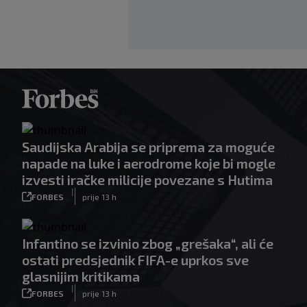
Saudijska Arabija se priprema za moguće
napade na luke i aerodrome koje bi mogle
izvesti iračke milicije povezane s Hutima
|
FORBES
prije 13 h
Infantino se izvinio zbog „grešaka“, ali će
ostati predsjednik FIFA-e uprkos sve
glasnijim kritikama
|
FORBES
prije 13 h