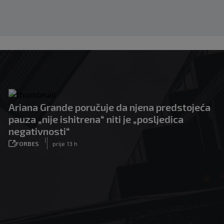
Ariana Grande poručuje da njena predstojeća
pauza „nije ishitrena“ niti je „posljedica
negativnosti“
|
FORBES
prije 13 h