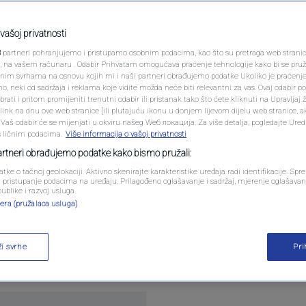
PODCAST
u imovinu, uzeli su
N1 SPECIJAL
vašoj privatnosti
3
partneri pohranjujemo i pristupamo osobnim podacima, kao što su pretraga web stranica 
FENOMENI
ri, na vašem računaru . Odabir Prihvatam omogućava praćenje tehnologije kako bi se pruž
anim svrhama na osnovu kojih mi i naši partneri obrađujemo podatke Ukoliko je praćenj
 neki od sadržaja i reklama koje vidite možda neće biti relevantni za vas. Ovaj odabir p
NEISTRAŽENO
ati i pritom promijeniti trenutni odabir ili pristanak tako što ćete kliknuti na Upravljaj 
0
VIJESTI
komentara
|
|
ink na dnu ove web stranice [ili plutajuću ikonu u donjem lijevom dijelu web stranice, a
VIRALNO
. Vaš odabir će se mijenjati u okviru našeg Wеб локација. Za više detalja, pogledajte Ure
s ličnim podacima.
Više informacija o vašoj privatnosti
FOTO
partneri obrađujemo podatke kako bismo pružali:
atke o tačnoj geolokaciji. Aktivno skenirajte karakteristike uređaja radi identifikacije. Sp
PROMO
li pristupanje podacima na uređaju. Prilagođeno oglašavanje i sadržaj, mjerenje oglašavanj
publike i razvoj usluga.
era (pružalaca usluga)
VIDEO
e uoči izbora novog visokog predstavnika ne odluč
 pitanja za opstanak Bosne i Hercegovine - državno
ži svrhe
Pr