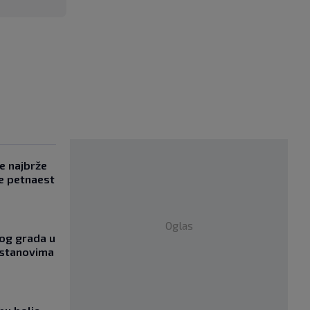
se najbrže
e petnaest
Oglas
og grada u
 stanovima