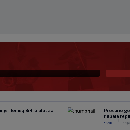
čar na Grbavici
je: Temelj BiH ili alat za
Procurio go
napala repu
|
SVIJET
prij