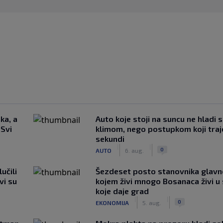
ka, a
Auto koje stoji na suncu ne hladi 
 Svi
klimom, nego postupkom koji traj
sekundi
|
|
0
AUTO
6. aug.
učili
Šezdeset posto stanovnika glavn
vi su
kojem živi mnogo Bosanaca živi u
koje daje grad
|
|
0
EKONOMIJA
5. aug.