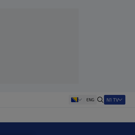
N1 TV
ENG