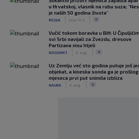
Šokantni prizori: Njemica zapalila apa
u Hrvatskoj, vlasnik na rubu suza; "Ne
je naših 50 godina života"
|
|
0
REGIJA
prije 14 h
Vučić tokom boravka u BiH: U Čipuljići
svi Srbi navijali za Zvezdu, dresove
Partizana nisu htjeli
|
|
0
NOGOMET
6. aug.
Uz Zemlju već sto godina putuje još j
objekat, a kineska sonda ga je prošlog
mjeseca prvi put snimila izbliza
|
|
0
NAUKA
6. aug.