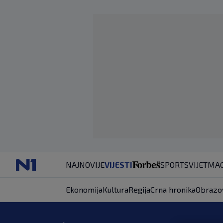
NAJNOVIJE
VIJESTI
SPORT
SVIJET
MAG
Ekonomija
Kultura
Regija
Crna hronika
Obrazo