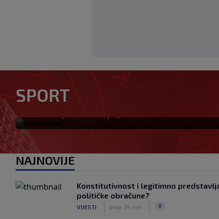
Počela nova sezona: Željezni
SPORT
savladao BSK
|
|
0
NOGOMET
prije 22 min
NAJNOVIJE
Konstitutivnost i legitimno predstavljan
političke obračune?
|
|
0
VIJESTI
prije 29 min