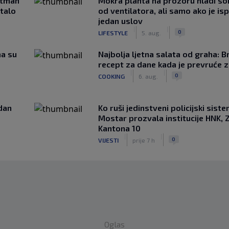
rtman
Mokra plahta na prozoru hladi so
stalo
od ventilatora, ali samo ako je is
jedan uslov
|
|
0
LIFESTYLE
5. aug.
ma su
Najbolja ljetna salata od graha: B
recept za dane kada je prevruće z
|
|
0
COOKING
6. aug.
edan
Ko ruši jedinstveni policijski sist
Mostar prozvala institucije HNK, Z
Kantona 10
|
|
0
VIJESTI
prije 7 h
Oglas