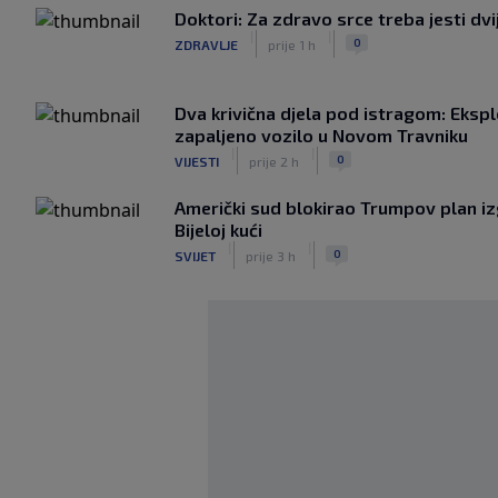
Doktori: Za zdravo srce treba jesti dv
|
|
0
ZDRAVLJE
prije 1 h
Dva krivična djela pod istragom: Ekspl
zapaljeno vozilo u Novom Travniku
|
|
0
VIJESTI
prije 2 h
Američki sud blokirao Trumpov plan i
Bijeloj kući
|
|
0
SVIJET
prije 3 h