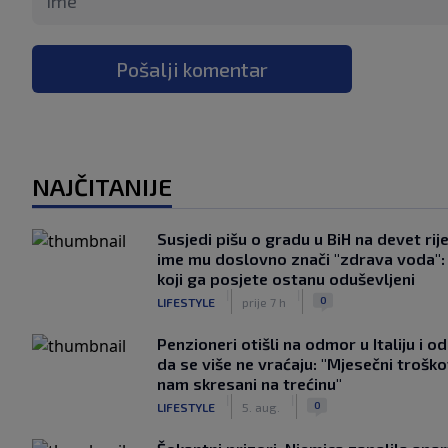
Pošalji komentar
NAJČITANIJE
Susjedi pišu o gradu u BiH na devet rije
ime mu doslovno znači "zdrava voda":
koji ga posjete ostanu oduševljeni
|
|
0
LIFESTYLE
prije 7 h
Penzioneri otišli na odmor u Italiju i odl
da se više ne vraćaju: "Mjesečni troško
nam skresani na trećinu"
|
|
0
LIFESTYLE
5. aug.