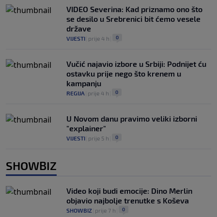
VIDEO Severina: Kad priznamo ono što
se desilo u Srebrenici bit ćemo vesele
države
0
VIJESTI
|
prije 4 h
|
Vučić najavio izbore u Srbiji: Podnijet ću
ostavku prije nego što krenem u
kampanju
0
REGIJA
|
prije 4 h
|
U Novom danu pravimo veliki izborni
"explainer"
0
VIJESTI
|
prije 5 h
|
SHOWBIZ
Video koji budi emocije: Dino Merlin
objavio najbolje trenutke s Koševa
0
SHOWBIZ
|
prije 7 h
|