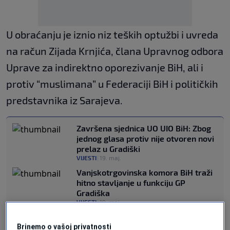
U obraćanju je iznio niz teških optužbi i uvreda
na račun Zijada Krnjića, člana Upravnog odbora
Uprave za indirektno oporezivanje BiH, ali i
protiv “muslimana” u Federaciji BiH i političkih
predstavnika iz Sarajeva.
Završena sjednica UO UIO BiH: Zbog
jednog glasa protiv nije otvoren novi
prelaz u Gradiški
VIJESTI
|
19. maj.
Vanjskotrgovinska komora BiH traži
hitno stavljanje u funkciju GP
Gradiška
VIJESTI
|
19. maj.
Vijeće ministara BiH nije usvojilo
prijedlog o privremenom otvaranju
Brinemo o vašoj privatnosti