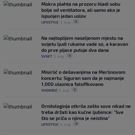
Mokra plahta na prozoru hladi sobu
bolje od ventilatora, ali samo ako je
ispunjen jedan uslov
0
LIFESTYLE
|
5. aug.
|
Na najtoplijem naseljenom mjestu na
svijetu ljudi rukama vade so, a karavan
do prve pijace putuje dva dana
0
SVIJET
|
5. aug.
|
Misirlić o dešavanjima na Merlinovom
koncertu: Siguran sam da je najmanje
1.000 ulaznica falsifikovano
0
SHOWBIZ
|
5. aug.
|
Ornitologinja otkrila zašto sove nikad ne
treba držati kao kućne ljubimce: "Sve
što se priča o njima je neistina"
0
LIFESTYLE
|
4. aug.
|