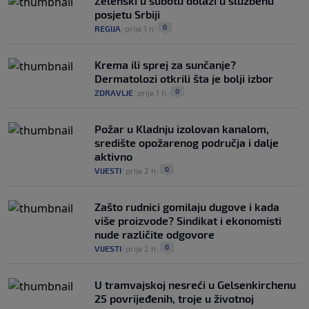
Zelenski u subotu dolazi u službenu
posjetu Srbiji
0
REGIJA
|
prije 1 h
|
Krema ili sprej za sunčanje?
Dermatolozi otkrili šta je bolji izbor
0
ZDRAVLJE
|
prije 1 h
|
Požar u Kladnju izolovan kanalom,
središte opožarenog područja i dalje
aktivno
0
VIJESTI
|
prije 2 h
|
Zašto rudnici gomilaju dugove i kada
više proizvode? Sindikat i ekonomisti
nude različite odgovore
0
VIJESTI
|
prije 2 h
|
U tramvajskoj nesreći u Gelsenkirchenu
25 povrijeđenih, troje u životnoj