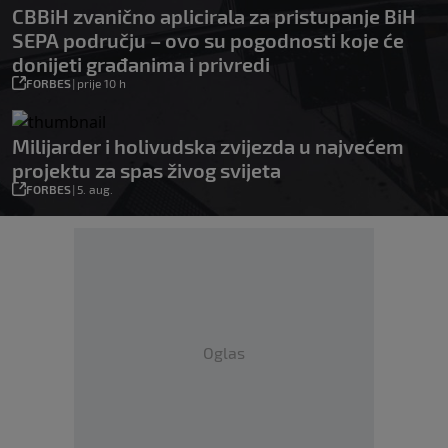
CBBiH zvanično aplicirala za pristupanje BiH
SEPA području – ovo su pogodnosti koje će
donijeti građanima i privredi
FORBES
|
prije 10 h
Milijarder i holivudska zvijezda u najvećem
projektu za spas živog svijeta
FORBES
|
5. aug.
Oglas