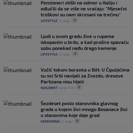
Penzioneri otišli na odmor u Italiju i
odlučili da se više ne vraćaju: "Mjesečni
troškovi su nam skresani na trećinu"
0
LIFESTYLE
|
5. aug.
|
Ljudi u ovom gradu žive u rupama
iskopanim u brdu, a kad prošire spavaću
sobu ponekad nađu drago kamenje
0
LIFESTYLE
|
2. aug.
|
Vučić tokom boravka u BiH: U Čipuljićima
su svi Srbi navijali za Zvezdu, dresove
Partizana nisu htjeli
0
NOGOMET
|
prije 14 h
|
Šezdeset posto stanovnika glavnog
grada u kojem živi mnogo Bosanaca živi
u stanovima koje daje grad
0
EKONOMIJA
|
5. aug.
|