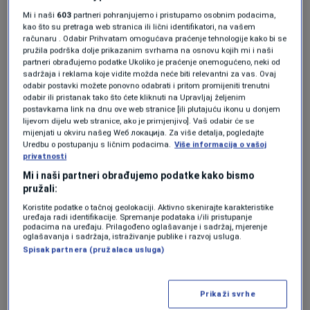
novog graničnog prelaza Gradiška
Mi i naši
603
partneri pohranjujemo i pristupamo osobnim podacima,
VIJESTI
|
19. maj.
kao što su pretraga web stranica ili lični identifikatori, na vašem
računaru . Odabir Prihvatam omogućava praćenje tehnologije kako bi se
pružila podrška dolje prikazanim svrhama na osnovu kojih mi i naši
partneri obrađujemo podatke Ukoliko je praćenje onemogućeno, neki od
“Ja ne znam šta vam ljudi kažem”, rekao je
sadržaja i reklama koje vidite možda neće biti relevantni za vas. Ovaj
Amidžić, navodeći da se članovi UO UIO BiH
odabir postavki možete ponovno odabrati i pritom promijeniti trenutni
odabir ili pristanak tako što ćete kliknuti na Upravljaj željenim
“
izjašnjavaju protiv otvaranja novog
postavkama link na dnu ove web stranice [ili plutajuću ikonu u donjem
lijevom dijelu web stranice, ako je primjenjivo]. Vaš odabir će se
graničnog prelaza čak i u ovim okolnostima
mijenjati u okviru našeg Wеб локација. Za više detalja, pogledajte
Uredbu o postupanju s ličnim podacima.
Više informacija o vašoj
kada ovaj postojeći granični prelaz više ne
privatnosti
može da funkcioniše
”.
Mi i naši partneri obrađujemo podatke kako bismo
pružali:
“Ovo je mjesto mržnje”
Koristite podatke o tačnoj geolokaciji. Aktivno skenirajte karakteristike
uređaja radi identifikacije. Spremanje podataka i/ili pristupanje
podacima na uređaju. Prilagođeno oglašavanje i sadržaj, mjerenje
oglašavanja i sadržaja, istraživanje publike i razvoj usluga.
Amidžić je za blokadu optužio Krnjića, tvrdeći
Spisak partnera (pružalaca usluga)
da on “
kažnjava i srpski i bošnjački i hrvatski
narod
”.
Prikaži svrhe