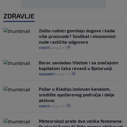
ZDRAVLJE
Zašto rudnici gomilaju dugove i kada
više proizvode? Sindikat i ekonomisti
nude različite odgovore
0
VIJESTI
|
prije 2 h
|
Borac savladao Vitebsk i sa značajnim
kapitalom čeka revanš u Bjelorusiji
0
NOGOMET
|
prije 1 h
|
Požar u Kladnju izolovan kanalom,
središte opožarenog područja i dalje
aktivno
0
VIJESTI
|
prije 2 h
|
Meteorolozi prate dva velika fenomena:
Ovako bi Super El Niño mogao oblikovati