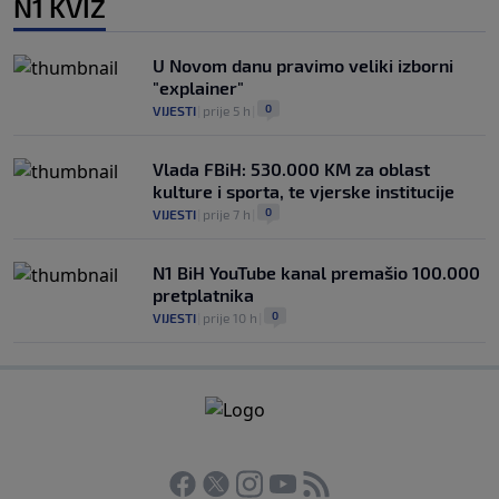
N1 KVIZ
U Novom danu pravimo veliki izborni
"explainer"
0
VIJESTI
|
prije 5 h
|
Vlada FBiH: 530.000 KM za oblast
kulture i sporta, te vjerske institucije
0
VIJESTI
|
prije 7 h
|
N1 BiH YouTube kanal premašio 100.000
pretplatnika
0
VIJESTI
|
prije 10 h
|