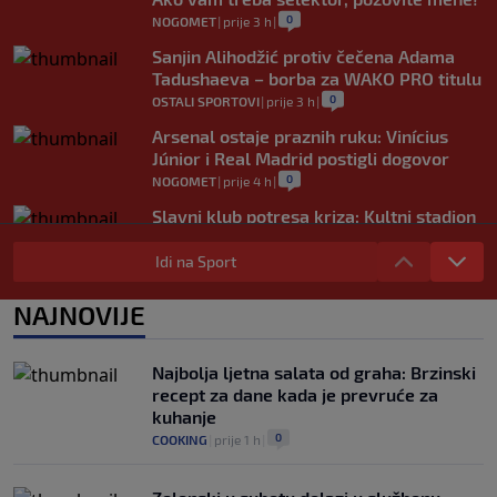
0
NOGOMET
|
prije 3 h
|
Sanjin Alihodžić protiv čečena Adama
Tadushaeva – borba za WAKO PRO titulu
0
OSTALI SPORTOVI
|
prije 3 h
|
Arsenal ostaje praznih ruku: Vinícius
Júnior i Real Madrid postigli dogovor
0
NOGOMET
|
prije 4 h
|
Slavni klub potresa kriza: Kultni stadion
u Italiji bit će prazan na početku sezone,
navijači objavili rat upravi
Idi na Sport
0
NOGOMET
|
prije 4 h
|
NAJNOVIJE
Izvinjenje s elementima prijetnje i
„gomila slabića“ u UEFA-i
0
NOGOMET
|
prije 5 h
|
Najbolja ljetna salata od graha: Brzinski
recept za dane kada je prevruće za
kuhanje
0
COOKING
|
prije 1 h
|