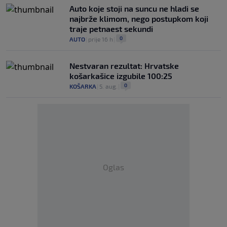
Auto koje stoji na suncu ne hladi se
najbrže klimom, nego postupkom koji
traje petnaest sekundi
0
AUTO
|
prije 16 h
|
Nestvaran rezultat: Hrvatske
košarkašice izgubile 100:25
0
KOŠARKA
|
5. aug.
|
Oglas