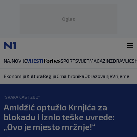
Oglas
NAJNOVIJE
VIJESTI
SPORT
SVIJET
MAGAZIN
ZDRAVLJE
S
Ekonomija
Kultura
Regija
Crna hronika
Obrazovanje
Vrijeme
"SVAKA ČAST ZIJO"
Amidžić optužio Krnjića za
blokadu i iznio teške uvrede:
„Ovo je mjesto mržnje!“