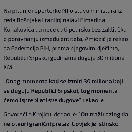
Na pitanje reporterke N1 o stavu ministara iz
reda Bošnjaka i ranijoj najavi Elmedina
Konakovića da neće dati podršku bez zaključka
o poravnanju između entiteta, Amidžić je rekao
da Federacija BiH, prema njegovim riječima,
Republici Srpskoj godinama duguje 30 miliona
KM.
“
Onog momenta kad se izmiri 30 miliona koji
se duguju Republici Srpskoj, tog momenta
ćemo isprebijati sve dugove
”, rekao je.
Govoreći o Krnjiću, dodao je: “
On traži razlog da
ne otvori granični prelaz. Čovjek je istinsko