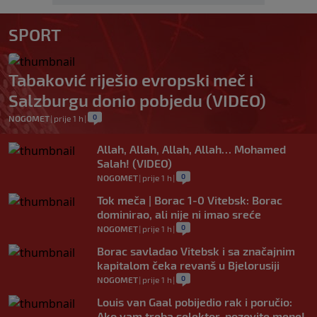
SPORT
Tabaković riješio evropski meč i
Salzburgu donio pobjedu (VIDEO)
0
NOGOMET
|
prije 1 h
|
Allah, Allah, Allah, Allah… Mohamed
Salah! (VIDEO)
0
NOGOMET
|
prije 1 h
|
Tok meča | Borac 1-0 Vitebsk: Borac
dominirao, ali nije ni imao sreće
0
NOGOMET
|
prije 1 h
|
Borac savladao Vitebsk i sa značajnim
kapitalom čeka revanš u Bjelorusiji
0
NOGOMET
|
prije 1 h
|
Louis van Gaal pobijedio rak i poručio:
Ako vam treba selektor, pozovite mene!