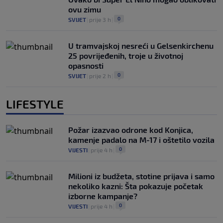
ovu zimu
0
SVIJET
|
prije 3 h
|
U tramvajskoj nesreći u Gelsenkirchenu
25 povrijeđenih, troje u životnoj
opasnosti
0
SVIJET
|
prije 2 h
|
LIFESTYLE
Požar izazvao odrone kod Konjica,
kamenje padalo na M-17 i oštetilo vozila
0
VIJESTI
|
prije 4 h
|
Milioni iz budžeta, stotine prijava i samo
nekoliko kazni: Šta pokazuje početak
izborne kampanje?
0
VIJESTI
|
prije 4 h
|