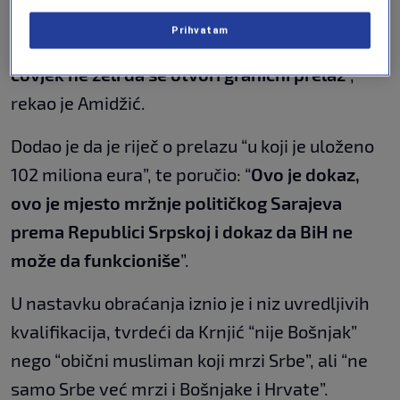
“
Može li i jednom normalnom čovjeku na
Prihvatam
svijetu, a ne na Balkanu, stati u pamet da
čovjek ne želi da se otvori granični prelaz
”,
rekao je Amidžić.
Dodao je da je riječ o prelazu “u koji je uloženo
102 miliona eura”, te poručio: “
Ovo je dokaz,
ovo je mjesto mržnje političkog Sarajeva
prema Republici Srpskoj i dokaz da BiH ne
može da funkcioniše
”.
U nastavku obraćanja iznio je i niz uvredljivih
kvalifikacija, tvrdeći da Krnjić “nije Bošnjak”
nego “obični musliman koji mrzi Srbe”, ali “ne
samo Srbe već mrzi i Bošnjake i Hrvate”.