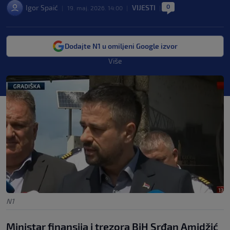
0
Igor Spaić
VIJESTI
|
19. maj. 2026. 14:00
|
|
Dodajte N1 u omiljeni Google izvor
Više
N1
Ministar finansija i trezora BiH Srđan Amidžić