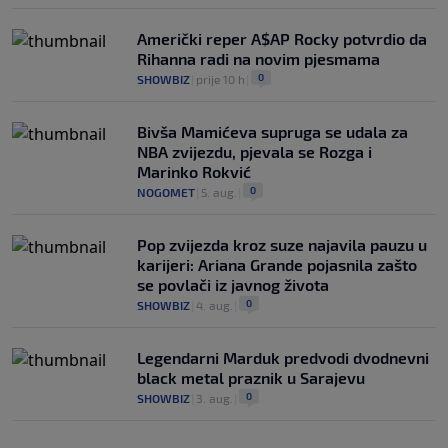
Američki reper A$AP Rocky potvrdio da
Rihanna radi na novim pjesmama
0
SHOWBIZ
|
prije 10 h
|
Bivša Mamićeva supruga se udala za
NBA zvijezdu, pjevala se Rozga i
Marinko Rokvić
0
NOGOMET
|
5. aug.
|
Pop zvijezda kroz suze najavila pauzu u
karijeri: Ariana Grande pojasnila zašto
se povlači iz javnog života
0
SHOWBIZ
|
4. aug.
|
Legendarni Marduk predvodi dvodnevni
black metal praznik u Sarajevu
0
SHOWBIZ
|
3. aug.
|