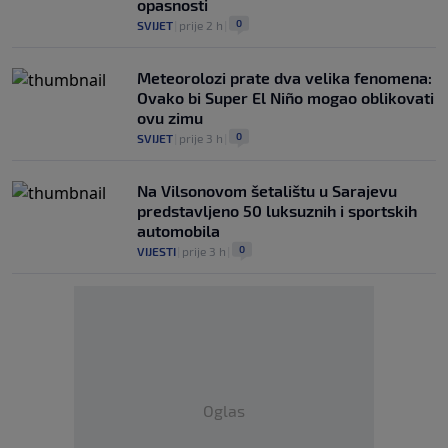
opasnosti
0
SVIJET
|
prije 2 h
|
Meteorolozi prate dva velika fenomena:
Ovako bi Super El Niño mogao oblikovati
ovu zimu
0
SVIJET
|
prije 3 h
|
Na Vilsonovom šetalištu u Sarajevu
predstavljeno 50 luksuznih i sportskih
automobila
0
VIJESTI
|
prije 3 h
|
Oglas