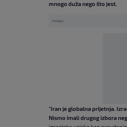
mnogo duža nego što jest.
Podijeli
"Iran je globalna prijetnja. Izr
Nismo imali drugog izbora neg
izraelska vojska kao pravdanje 