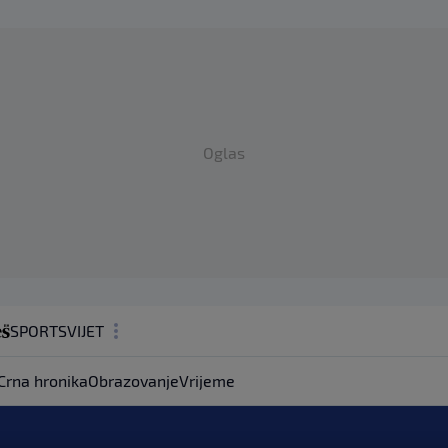
Oglas
SPORT
SVIJET
MAGAZIN
Crna hronika
Obrazovanje
Vrijeme
ZDRAVLJE