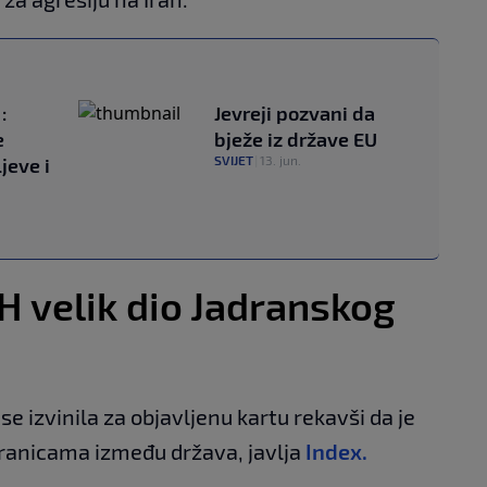
:
Jevreji pozvani da
e
bježe iz države EU
SVIJET
|
13. jun.
jeve i
iH velik dio Jadranskog
e izvinila za objavljenu kartu rekavši da je
m granicama između država, javlja
Index.