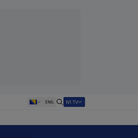
N1 TV
ENG