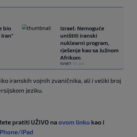
e bio
Izrael: Nemoguće
 Iran"
uništiti iranski
nuklearni program,
rješenje kao sa Južnom
Afrikom
SVIJET
|
13. jun.
ko iranskih vojnih zvaničnika, ali i veliki broj
ersijskom jeziku.
žete pratiti UŽIVO na
ovom linku
kao i
iPhone/iPad