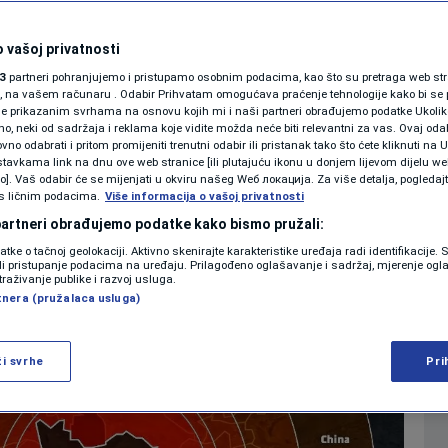
SHOWBIZ
a pripojila BiH dio
KOLUMNE
 vašoj privatnosti
3
partneri pohranjujemo i pristupamo osobnim podacima, kao što su pretraga web stran
ori, na vašem računaru . Odabir Prihvatam omogućava praćenje tehnologije kako bi se 
je prikazanim svrhama na osnovu kojih mi i naši partneri obrađujemo podatke Ukoliko
 neki od sadržaja i reklama koje vidite možda neće biti relevantni za vas. Ovaj odab
PODCAST
no odabrati i pritom promijeniti trenutni odabir ili pristanak tako što ćete kliknuti na U
1
VIJESTI
komentar
|
tavkama link na dnu ove web stranice [ili plutajuću ikonu u donjem lijevom dijelu we
N1 SPECIJAL
vo]. Vaš odabir će se mijenjati u okviru našeg Wеб локација. Za više detalja, pogledaj
s ličnim podacima.
Više informacija o vašoj privatnosti
FENOMENI
 partneri obrađujemo podatke kako bismo pružali:
Više
datke o tačnoj geolokaciji. Aktivno skenirajte karakteristike uređaja radi identifikacije.
NEISTRAŽENO
ili pristupanje podacima na uređaju. Prilagođeno oglašavanje i sadržaj, mjerenje ogl
traživanje publike i razvoj usluga.
tnera (pružalaca usluga)
VIRALNO
FOTO
ži svrhe
Pri
PROMO
VIDEO