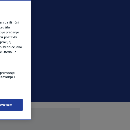
ica ili lični
pružila
 je praćenje
ir postavki
pravljaj
b stranice, ako
te Uredbu o
 Spremanje
ašavanja i
hvatam