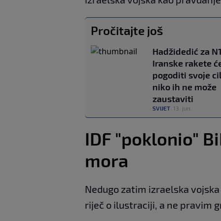
Pročitajte još
Hadžidedić za N1
Iranske rakete ć
pogoditi svoje cil
niko ih ne može
zaustaviti
SVIJET
|
13. jun.
IDF "poklonio" B
mora
Nedugo zatim izraelska vojska s
riječ o ilustraciji, a ne pravi