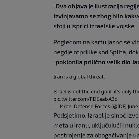
"Ova objava je ilustracija regi
Izvinjavamo se zbog bilo kak
stoji u isprici izraelske vojske.
Pogledom na kartu jasno se vid
negdje otprilike kod Splita, dok
"poklonila prilično velik dio 
Iran is a global threat.
Israel is not the end goal, it’s only 
pic.twitter.com/PDEaaixA3c
— Israel Defense Forces (@IDF)
June
Podsjetimo, Izrael je sinoć iz
meta u Iranu, uključujući i nu
postrojenje za obogaćivanje ur