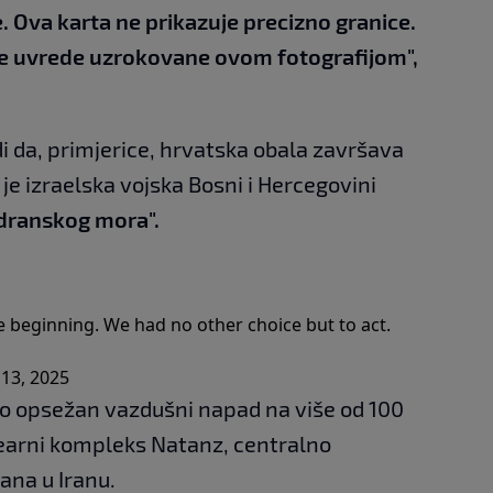
je. Ova karta ne prikazuje precizno granice.
ve uvrede uzrokovane ovom fotografijom",
i da, primjerice, hrvatska obala završava
 je izraelska vojska Bosni i Hercegovini
Jadranskog mora".
the beginning. We had no other choice but to act.
 13, 2025
veo opsežan vazdušni napad na više od 100
klearni kompleks Natanz, centralno
ana u Iranu.