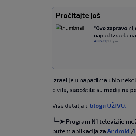
Pročitajte još
"Ovo zapravo nij
napad Izraela na
VIJESTI
|
13. jun.
Izrael je u napadima ubio nekoli
civila, saopštile su mediji na p
Više detalja u
blogu UŽIVO.
╰┈➤ Program N1 televizije mo
putem aplikacija za
Android
/