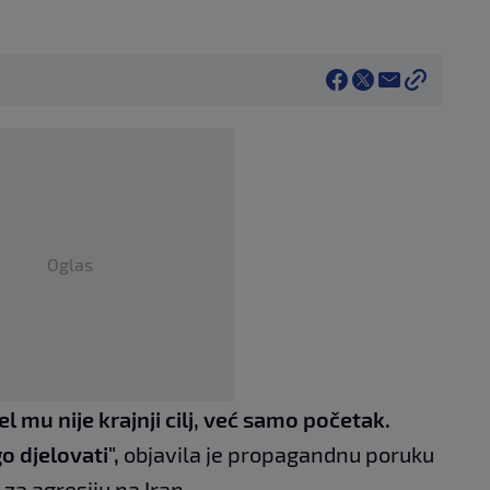
Oglas
ael mu nije krajnji cilj, već samo početak.
o djelovati",
objavila je propagandnu poruku
za agresiju na Iran.