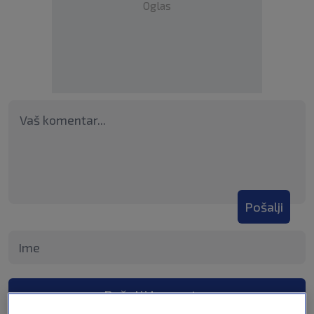
Oglas
Pošalji
Pošalji komentar