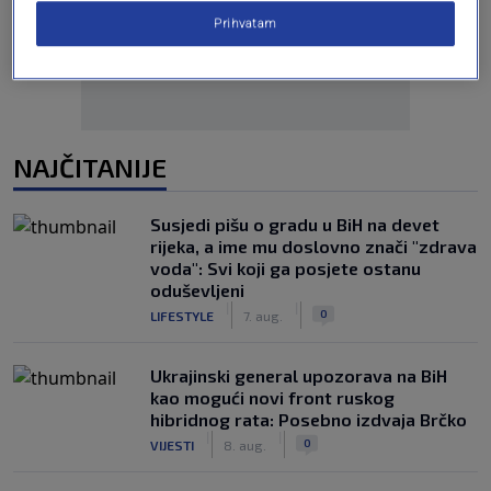
Prihvatam
NAJČITANIJE
Susjedi pišu o gradu u BiH na devet
rijeka, a ime mu doslovno znači "zdrava
voda": Svi koji ga posjete ostanu
oduševljeni
|
|
0
LIFESTYLE
7. aug.
Ukrajinski general upozorava na BiH
kao mogući novi front ruskog
hibridnog rata: Posebno izdvaja Brčko
|
|
0
VIJESTI
8. aug.