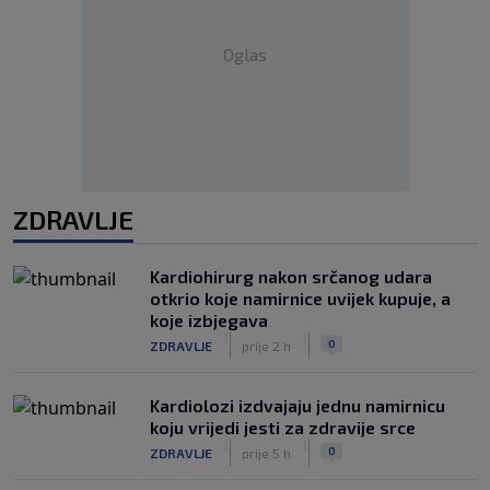
Oglas
ZDRAVLJE
Kardiohirurg nakon srčanog udara
otkrio koje namirnice uvijek kupuje, a
koje izbjegava
|
|
0
ZDRAVLJE
prije 2 h
Kardiolozi izdvajaju jednu namirnicu
koju vrijedi jesti za zdravije srce
|
|
0
ZDRAVLJE
prije 5 h