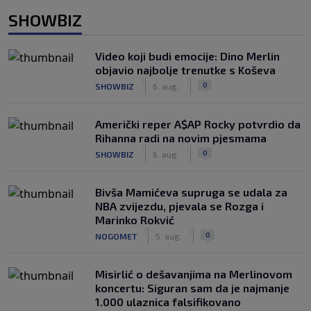
SHOWBIZ
Video koji budi emocije: Dino Merlin
objavio najbolje trenutke s Koševa
|
|
0
SHOWBIZ
6. aug.
Američki reper A$AP Rocky potvrdio da
Rihanna radi na novim pjesmama
|
|
0
SHOWBIZ
6. aug.
Bivša Mamićeva supruga se udala za
NBA zvijezdu, pjevala se Rozga i
Marinko Rokvić
|
|
0
NOGOMET
5. aug.
Misirlić o dešavanjima na Merlinovom
koncertu: Siguran sam da je najmanje
1.000 ulaznica falsifikovano