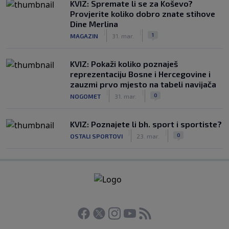
KVIZ: Spremate li se za Koševo?
Provjerite koliko dobro znate stihove
Dine Merlina
|
|
1
MAGAZIN
31. mar.
KVIZ: Pokaži koliko poznaješ
reprezentaciju Bosne i Hercegovine i
zauzmi prvo mjesto na tabeli navijača
|
|
0
NOGOMET
31. mar.
KVIZ: Poznajete li bh. sport i sportiste?
|
|
0
OSTALI SPORTOVI
23. mar.