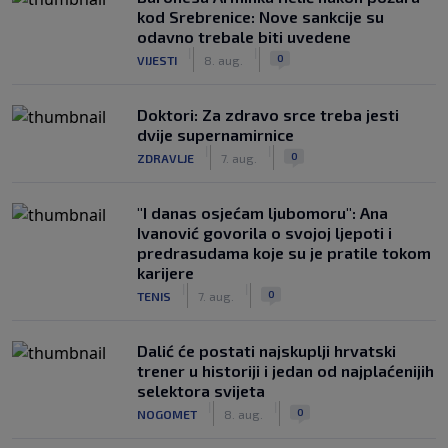
kod Srebrenice: Nove sankcije su
odavno trebale biti uvedene
|
|
0
VIJESTI
8. aug.
Doktori: Za zdravo srce treba jesti
dvije supernamirnice
|
|
0
ZDRAVLJE
7. aug.
"I danas osjećam ljubomoru": Ana
Ivanović govorila o svojoj ljepoti i
predrasudama koje su je pratile tokom
karijere
|
|
0
TENIS
7. aug.
Dalić će postati najskuplji hrvatski
trener u historiji i jedan od najplaćenijih
selektora svijeta
|
|
0
NOGOMET
8. aug.