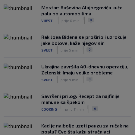
Mostar: Ruševina Alajbegovića kuće
WNBA igračice odgovorile Kanteru
pala po automobilima
nakon provokacije: "Nećemo biti
|
|
0
VIJESTI
prije 0 min
politički pijuni"
|
|
0
KOŠARKA
8. aug.
Rak Joea Bidena se proširio i uzrokuje
jake bolove, kaže njegov sin
|
|
0
SVIJET
prije 5 min
Ukrajina završila 40-dnevnu operaciju,
Zelenski: Imaju velike probleme
|
|
0
SVIJET
prije 9 min
Savršeni prilog: Recept za najfinije
mahune sa špekom
|
|
0
COOKING
prije 11 min
Kad je najbolje uzeti pauzu za ručak na
poslu? Evo šta kažu stručnjaci