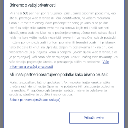
Brinemo o vašoj privatnosti
Mi i naši
603
partneri pohranjujemo i pristupamo osobnim podacima, kao
što su pretraga web stranica ili lični identifikatori, na vašem računaru .
Odabir Prihvatam omogućava praćenje tehnologije kako bi se pružila
podrška dolje prikazanim svrhama na osnovu kojih mi i naši partneri
obrađujemo podatke Ukoliko je praćenje onemogućeno, neki od sadržaja i
reklama koje vidite možda neće biti relevantni za vas. Ovaj odabir postavki
možete ponovno odabrati i pritom promijeniti trenutni odabir ili pristanak
tako što ćete kliknuti na Upravljaj željenim postavkama link na dnu ove
web stranice [ili plutajuću ikonu u donjem lijevom dijelu web stranice, ako
Oglas
je primjenjivo]. Vaš odabir će se mijenjati u okviru našeg Wеб локација. Za
više detalja, pogledajte Uredbu o postupanju s ličnim podacima.
Više
informacija o vašoj privatnosti
Mi i naši partneri obrađujemo podatke kako bismo pružali:
Koristite podatke o tačnoj geolokaciji. Aktivno skenirajte karakteristike
uređaja radi identifikacije. Spremanje podataka i/ili pristupanje podacima
na uređaju. Prilagođeno oglašavanje i sadržaj, mjerenje oglašavanja i
sadržaja, istraživanje publike i razvoj usluga.
Spisak partnera (pružalaca usluga)
Prikaži svrhe
Oglas