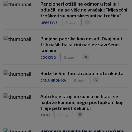
Penzioneri otišli na odmor u Italiju i
odlučili da se više ne vraćaju: "Mjesečni
troškovi su nam skresani na trećinu"
|
|
0
LIFESTYLE
5. aug.
Punjene paprike kao nekad: Ovaj mali
trik naših baka čini nadjev savršeno
sočnim
|
|
0
COOKING
8. aug.
Hadžići: Smrtno stradao motociklista
|
|
0
CRNA HRONIKA
8. aug.
Auto koje stoji na suncu ne hladi se
najbrže klimom, nego postupkom koji
traje petnaest sekundi
|
|
0
AUTO
6. aug.
Baronesa Arminka Helić nakon požara