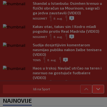
Skandal u Istanbulu: Osimhen krenuo u
fizički obračun sa Mourinom, saigrači
ga jedva zaustavili (VIDEO)
|
|
0
NOGOMET
8. aug.
Kakav otac, takav sin: I Kodro mlađi
pogodio protiv Real Madrida (VIDEO)
|
|
0
NOGOMET
8. aug.
Sudija dosjetljivim komentarom
nasmijao publiku nakon žalbe tenisera
(VIDEO)
|
|
0
TENIS
8. aug.
Haos u Irskoj: Navijač utrčao na teren i
nasrnuo na gostujuće fudbalere
(VIDEO)
|
|
0
NOGOMET
8. aug.
Idi na Sport
Rivalstvo je ostalo po strani: Real
Madrid se oglasio nakon teškog
NAJNOVIJE
gubitka Lionela Messija
|
|
0
NOGOMET
8. aug.