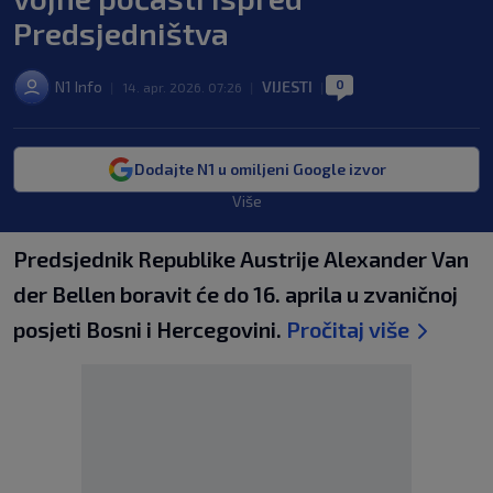
Predsjedništva
0
N1 Info
VIJESTI
|
14. apr. 2026. 07:26
|
|
Dodajte N1 u omiljeni Google izvor
Više
Predsjednik Republike Austrije Alexander Van
der Bellen boravit će do 16. aprila u zvaničnoj
posjeti Bosni i Hercegovini.
Pročitaj više