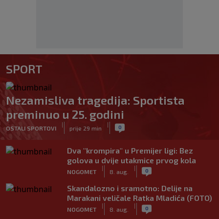
SPORT
Nezamisliva tragedija: Sportista
preminuo u 25. godini
|
|
0
OSTALI SPORTOVI
prije 29 min
Dva "krompira" u Premijer ligi: Bez
golova u dvije utakmice prvog kola
|
|
0
NOGOMET
8. aug.
Skandalozno i sramotno: Delije na
Marakani veličale Ratka Mladića (FOTO)
|
|
0
NOGOMET
8. aug.