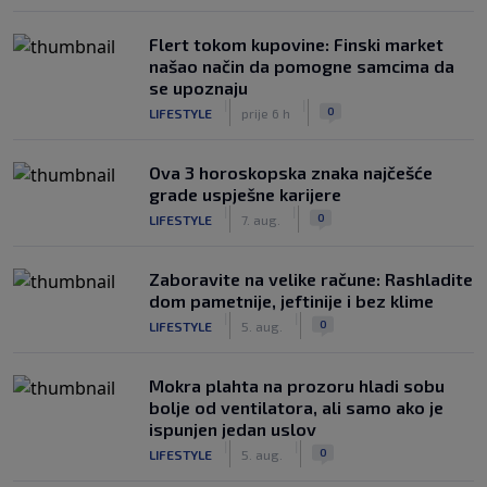
Flert tokom kupovine: Finski market
našao način da pomogne samcima da
se upoznaju
|
|
0
LIFESTYLE
prije 6 h
Ova 3 horoskopska znaka najčešće
grade uspješne karijere
|
|
0
LIFESTYLE
7. aug.
Zaboravite na velike račune: Rashladite
dom pametnije, jeftinije i bez klime
|
|
0
LIFESTYLE
5. aug.
Mokra plahta na prozoru hladi sobu
bolje od ventilatora, ali samo ako je
ispunjen jedan uslov
|
|
0
LIFESTYLE
5. aug.