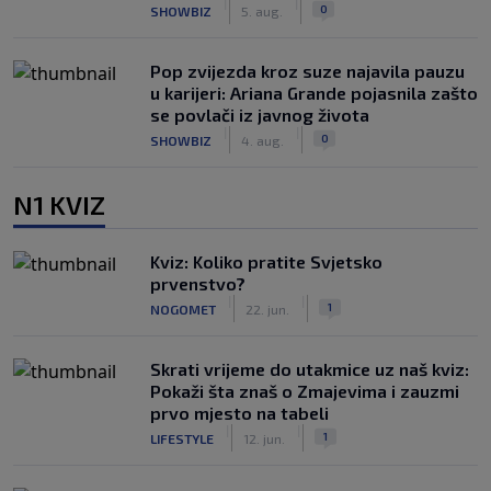
|
|
0
SHOWBIZ
5. aug.
Pop zvijezda kroz suze najavila pauzu
u karijeri: Ariana Grande pojasnila zašto
se povlači iz javnog života
|
|
0
SHOWBIZ
4. aug.
N1 KVIZ
Kviz: Koliko pratite Svjetsko
prvenstvo?
|
|
1
NOGOMET
22. jun.
Skrati vrijeme do utakmice uz naš kviz:
Pokaži šta znaš o Zmajevima i zauzmi
prvo mjesto na tabeli
|
|
1
LIFESTYLE
12. jun.