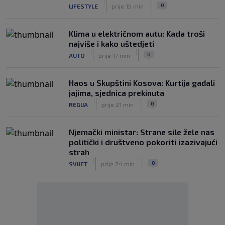
|
|
0
LIFESTYLE
prije 15 min
Klima u električnom autu: Kada troši
najviše i kako uštedjeti
|
|
0
AUTO
prije 17 min
Haos u Skupštini Kosova: Kurtija gađali
jajima, sjednica prekinuta
|
|
0
REGIJA
prije 21 min
Njemački ministar: Strane sile žele nas
politički i društveno pokoriti izazivajući
strah
|
|
0
SVIJET
prije 24 min