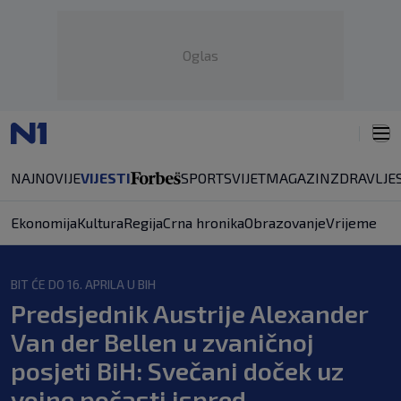
Oglas
NAJNOVIJE
VIJESTI
SPORT
SVIJET
MAGAZIN
ZDRAVLJE
Ekonomija
Kultura
Regija
Crna hronika
Obrazovanje
Vrijeme
BIT ĆE DO 16. APRILA U BIH
Predsjednik Austrije Alexander
Van der Bellen u zvaničnoj
posjeti BiH: Svečani doček uz
vojne počasti ispred