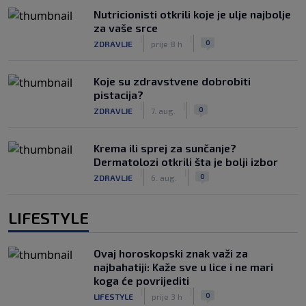
Nutricionisti otkrili koje je ulje najbolje
za vaše srce
|
|
0
ZDRAVLJE
prije 8 h
Koje su zdravstvene dobrobiti
pistacija?
|
|
0
ZDRAVLJE
7. aug.
Krema ili sprej za sunčanje?
Dermatolozi otkrili šta je bolji izbor
|
|
0
ZDRAVLJE
6. aug.
LIFESTYLE
Ovaj horoskopski znak važi za
najbahatiji: Kaže sve u lice i ne mari
koga će povrijediti
|
|
0
LIFESTYLE
prije 3 h