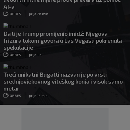
AI-a
|
FORBES
prije 26 min.
Da li je Trump promijenio imidž: Njegova
frizura tokom govora u Las Vegasu pokrenula
spekulacije
|
FORBES
prije 1 h
Treći unikatni Bugatti nazvan je po vrsti
srednjovjekovnog viteškog konja i visok samo
metar
|
FORBES
prije 15 min.