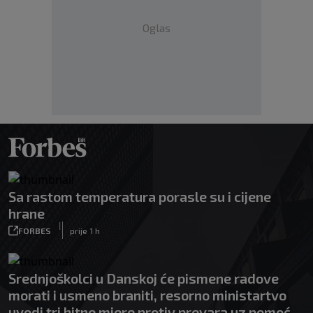
Oglas
Sa rastom temperatura porasle su i cijene
hrane
|
FORBES
prije 1 h
Srednjoškolci u Danskoj će pismene radove
morati i usmeno braniti, resorno ministartvo
uvodi tri hitne mjere protiv prevara uz pomoć