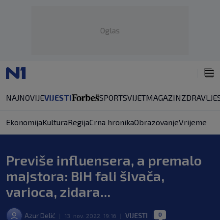
Oglas
NAJNOVIJE
VIJESTI
SPORT
SVIJET
MAGAZIN
ZDRAVLJE
Ekonomija
Kultura
Regija
Crna hronika
Obrazovanje
Vrijeme
Previše influensera, a premalo
majstora: BiH fali šivača,
varioca, zidara...
0
Azur Delić
VIJESTI
|
13. nov. 2022. 19:16
|
|