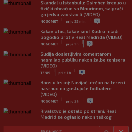
Skandal u Istanbulu: Osimhen krenuo u
fizički obračun sa Mourinom, saigrači
ga jedva zaustavili (VIDEO)
|
|
0
NOGOMET
prije 25 min.
Kakav otac, takav sin: I Kodro mlađi
pogodio protiv Real Madrida (VIDEO)
|
|
0
NOGOMET
prije 1 h
Sudija dosjetljivim komentarom
nasmijao publiku nakon žalbe tenisera
(VIDEO)
|
|
0
TENIS
prije 1 h
Haos u Irskoj: Navijač utrčao na teren i
nasrnuo na gostujuće fudbalere
(VIDEO)
|
|
0
NOGOMET
prije 2 h
Rivalstvo je ostalo po strani: Real
Madrid se oglasio nakon teškog
gubitka Lionela Messija
|
|
0
NOGOMET
prije 2 h
Idi na Sport