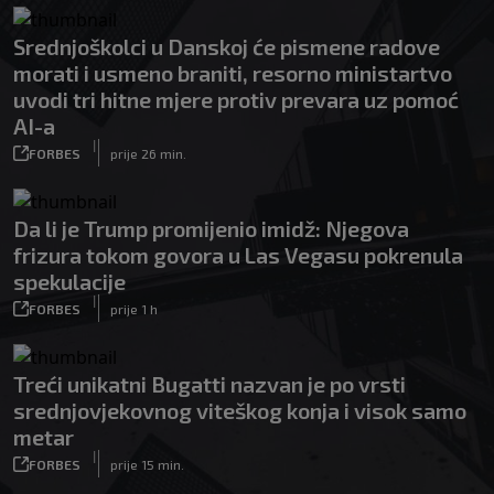
Srednjoškolci u Danskoj će pismene radove
morati i usmeno braniti, resorno ministartvo
uvodi tri hitne mjere protiv prevara uz pomoć
AI-a
|
FORBES
prije 26 min.
Da li je Trump promijenio imidž: Njegova
frizura tokom govora u Las Vegasu pokrenula
spekulacije
|
FORBES
prije 1 h
Treći unikatni Bugatti nazvan je po vrsti
srednjovjekovnog viteškog konja i visok samo
metar
|
FORBES
prije 15 min.