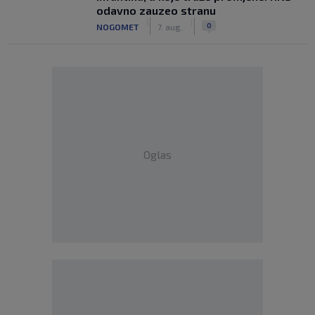
odavno zauzeo stranu
|
|
0
NOGOMET
7. aug.
Oglas