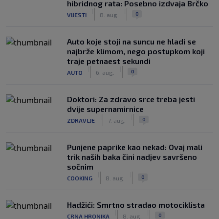
hibridnog rata: Posebno izdvaja Brčko
|
|
0
VIJESTI
8. aug.
Auto koje stoji na suncu ne hladi se
najbrže klimom, nego postupkom koji
traje petnaest sekundi
|
|
0
AUTO
6. aug.
Doktori: Za zdravo srce treba jesti
dvije supernamirnice
|
|
0
ZDRAVLJE
7. aug.
Punjene paprike kao nekad: Ovaj mali
trik naših baka čini nadjev savršeno
sočnim
|
|
0
COOKING
8. aug.
Hadžići: Smrtno stradao motociklista
|
|
0
CRNA HRONIKA
8. aug.