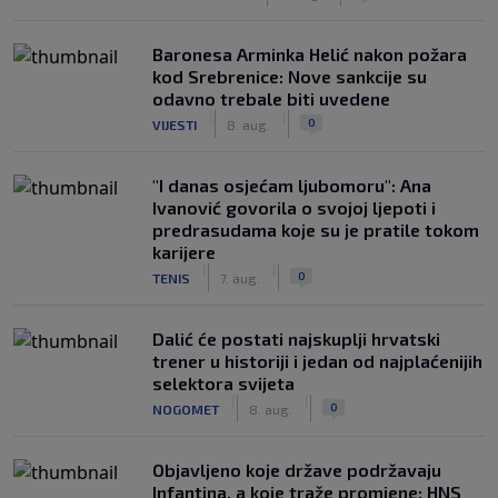
Baronesa Arminka Helić nakon požara
kod Srebrenice: Nove sankcije su
odavno trebale biti uvedene
|
|
0
VIJESTI
8. aug.
"I danas osjećam ljubomoru": Ana
Ivanović govorila o svojoj ljepoti i
predrasudama koje su je pratile tokom
karijere
|
|
0
TENIS
7. aug.
Dalić će postati najskuplji hrvatski
trener u historiji i jedan od najplaćenijih
selektora svijeta
|
|
0
NOGOMET
8. aug.
Objavljeno koje države podržavaju
Infantina, a koje traže promjene: HNS