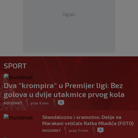
Oglas
SPORT
Dva "krompira" u Premijer ligi: Bez
golova u dvije utakmice prvog kola
|
|
0
NOGOMET
prije 9 min.
Skandalozno i sramotno: Delije na
Marakani veličale Ratka Mladića (FOTO)
|
|
0
NOGOMET
prije 11 min.