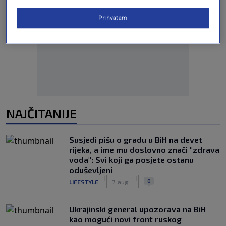
Prihvatam
Oglas
NAJČITANIJE
Susjedi pišu o gradu u BiH na devet
rijeka, a ime mu doslovno znači "zdrava
voda": Svi koji ga posjete ostanu
oduševljeni
|
|
0
LIFESTYLE
7. aug.
Ukrajinski general upozorava na BiH
kao mogući novi front ruskog