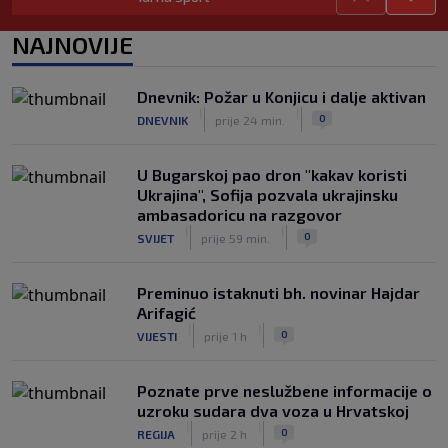
WNBA igračice odgovorile Kanteru
NAJNOVIJE
nakon provokacije: "Nećemo biti
politički pijuni"
|
|
0
KOŠARKA
prije 2 h
Dnevnik: Požar u Konjicu i dalje aktivan
|
|
0
DNEVNIK
prije 24 min.
Infantino nekada poručivao: "Novac
FIFA-e je vaš novac", danas se suočava
s najvećom krizom
U Bugarskoj pao dron "kakav koristi
|
|
0
NOGOMET
prije 3 h
Ukrajina", Sofija pozvala ukrajinsku
ambasadoricu na razgovor
|
|
0
SVIJET
prije 59 min.
Preminuo istaknuti bh. novinar Hajdar
Arifagić
|
|
0
VIJESTI
prije 1 h
Poznate prve neslužbene informacije o
uzroku sudara dva voza u Hrvatskoj
|
|
0
REGIJA
prije 2 h