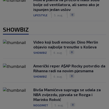
bolje od ventilatora, ali samo ako je
ispunjen jedan uslov
|
|
0
LIFESTYLE
5. aug.
SHOWBIZ
Video koji budi emocije: Dino Merlin
objavio najbolje trenutke s Koševa
|
|
0
SHOWBIZ
6. aug.
Američki reper A$AP Rocky potvrdio da
Rihanna radi na novim pjesmama
|
|
0
SHOWBIZ
6. aug.
Bivša Mamićeva supruga se udala za
NBA zvijezdu, pjevala se Rozga i
Marinko Rokvić
|
|
0
NOGOMET
5. aug.