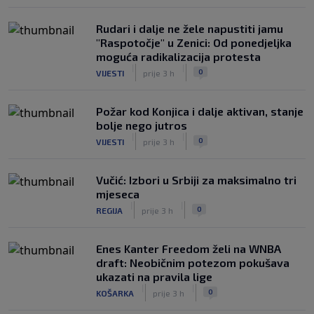
Rudari i dalje ne žele napustiti jamu
"Raspotočje" u Zenici: Od ponedjeljka
moguća radikalizacija protesta
|
|
0
VIJESTI
prije 3 h
Požar kod Konjica i dalje aktivan, stanje
bolje nego jutros
|
|
0
VIJESTI
prije 3 h
Vučić: Izbori u Srbiji za maksimalno tri
mjeseca
|
|
0
REGIJA
prije 3 h
Enes Kanter Freedom želi na WNBA
draft: Neobičnim potezom pokušava
ukazati na pravila lige
|
|
0
KOŠARKA
prije 3 h