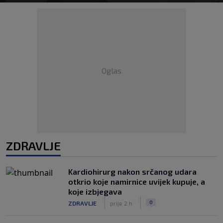
Oglas
ZDRAVLJE
Kardiohirurg nakon srčanog udara
otkrio koje namirnice uvijek kupuje, a
koje izbjegava
|
|
0
ZDRAVLJE
prije 2 h