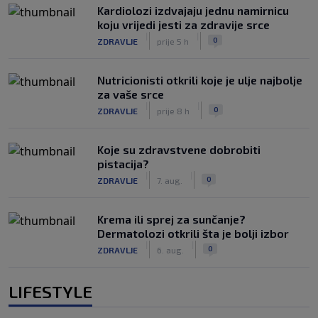
Kardiolozi izdvajaju jednu namirnicu
koju vrijedi jesti za zdravije srce
|
|
0
ZDRAVLJE
prije 5 h
Nutricionisti otkrili koje je ulje najbolje
za vaše srce
|
|
0
ZDRAVLJE
prije 8 h
Koje su zdravstvene dobrobiti
pistacija?
|
|
0
ZDRAVLJE
7. aug.
Krema ili sprej za sunčanje?
Dermatolozi otkrili šta je bolji izbor
|
|
0
ZDRAVLJE
6. aug.
LIFESTYLE