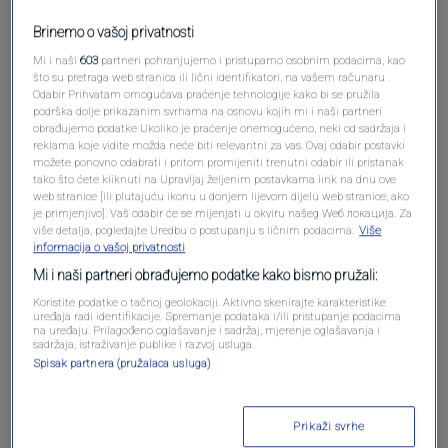
Brinemo o vašoj privatnosti
Pošalji komentar
Mi i naši
603
partneri pohranjujemo i pristupamo osobnim podacima, kao
što su pretraga web stranica ili lični identifikatori, na vašem računaru .
Odabir Prihvatam omogućava praćenje tehnologije kako bi se pružila
podrška dolje prikazanim svrhama na osnovu kojih mi i naši partneri
obrađujemo podatke Ukoliko je praćenje onemogućeno, neki od sadržaja i
reklama koje vidite možda neće biti relevantni za vas. Ovaj odabir postavki
možete ponovno odabrati i pritom promijeniti trenutni odabir ili pristanak
tako što ćete kliknuti na Upravljaj željenim postavkama link na dnu ove
web stranice [ili plutajuću ikonu u donjem lijevom dijelu web stranice, ako
je primjenjivo]. Vaš odabir će se mijenjati u okviru našeg Wеб локација. Za
više detalja, pogledajte Uredbu o postupanju s ličnim podacima.
Više
informacija o vašoj privatnosti
Oglas
Mi i naši partneri obrađujemo podatke kako bismo pružali:
Koristite podatke o tačnoj geolokaciji. Aktivno skenirajte karakteristike
uređaja radi identifikacije. Spremanje podataka i/ili pristupanje podacima
na uređaju. Prilagođeno oglašavanje i sadržaj, mjerenje oglašavanja i
sadržaja, istraživanje publike i razvoj usluga.
Spisak partnera (pružalaca usluga)
Prikaži svrhe