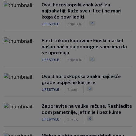
Ovaj horoskopski znak važi za
najbahatiji: Kaže sve u lice i ne mari
koga će povrijediti
|
|
0
LIFESTYLE
prije 3 h
Flert tokom kupovine: Finski market
našao način da pomogne samcima da
se upoznaju
|
|
0
LIFESTYLE
prije 6 h
Ova 3 horoskopska znaka najčešće
grade uspješne karijere
|
|
0
LIFESTYLE
7. aug.
Zaboravite na velike račune: Rashladite
dom pametnije, jeftinije i bez klime
|
|
0
LIFESTYLE
5. aug.
Mokra plahta na prozoru hladi sobu