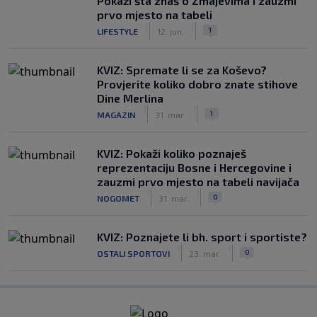
Pokaži šta znaš o Zmajevima i zauzmi
prvo mjesto na tabeli
|
|
1
LIFESTYLE
12. jun.
KVIZ: Spremate li se za Koševo?
Provjerite koliko dobro znate stihove
Dine Merlina
|
|
1
MAGAZIN
31. mar.
KVIZ: Pokaži koliko poznaješ
reprezentaciju Bosne i Hercegovine i
zauzmi prvo mjesto na tabeli navijača
|
|
0
NOGOMET
31. mar.
KVIZ: Poznajete li bh. sport i sportiste?
|
|
0
OSTALI SPORTOVI
23. mar.