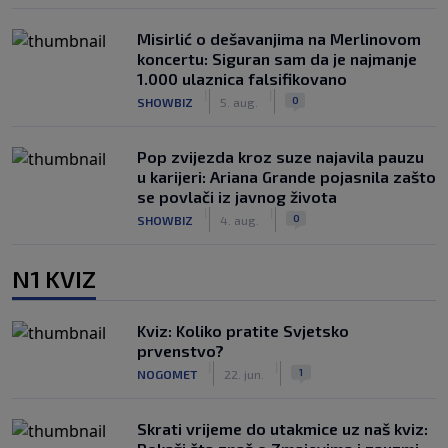
Misirlić o dešavanjima na Merlinovom
koncertu: Siguran sam da je najmanje
1.000 ulaznica falsifikovano
|
|
0
SHOWBIZ
5. aug.
Pop zvijezda kroz suze najavila pauzu
u karijeri: Ariana Grande pojasnila zašto
se povlači iz javnog života
|
|
0
SHOWBIZ
4. aug.
N1 KVIZ
Kviz: Koliko pratite Svjetsko
prvenstvo?
|
|
1
NOGOMET
22. jun.
Skrati vrijeme do utakmice uz naš kviz: