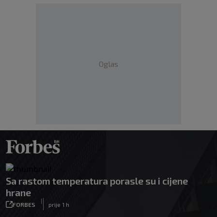
Oglas
Sa rastom temperatura porasle su i cijene
hrane
|
FORBES
prije 1 h