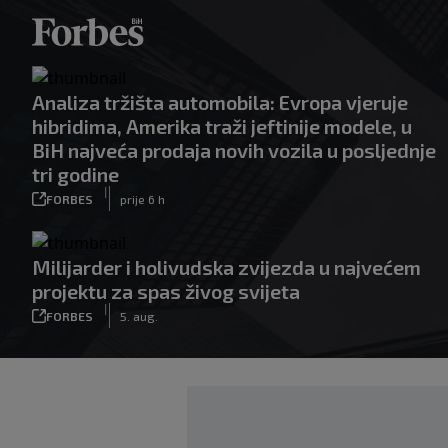
Analiza tržišta automobila: Evropa vjeruje
hibridima, Amerika traži jeftinije modele, u
BiH najveća prodaja novih vozila u posljednje
tri godine
|
FORBES
prije 6 h
Milijarder i holivudska zvijezda u najvećem
projektu za spas živog svijeta
|
FORBES
5. aug.