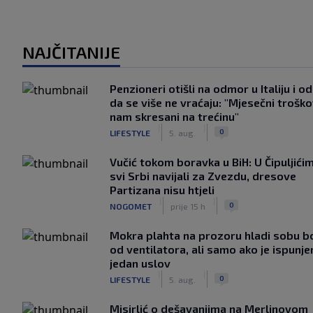
NAJČITANIJE
Penzioneri otišli na odmor u Italiju i odl
da se više ne vraćaju: "Mjesečni troško
nam skresani na trećinu"
|
|
0
LIFESTYLE
5. aug.
Vučić tokom boravka u BiH: U Čipuljići
svi Srbi navijali za Zvezdu, dresove
Partizana nisu htjeli
|
|
0
NOGOMET
prije 15 h
Mokra plahta na prozoru hladi sobu bo
od ventilatora, ali samo ako je ispunje
jedan uslov
|
|
0
LIFESTYLE
5. aug.
Misirlić o dešavanjima na Merlinovom