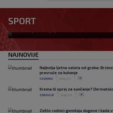
Tabaković riješio evropski m
SPORT
pobjedu (VIDEO)
|
|
0
NOGOMET
prije 1 h
NAJNOVIJE
Najbolja ljetna salata od graha: Brzins
prevruće za kuhanje
|
|
0
COOKING
prije 2 h
Krema ili sprej za sunčanje? Dermatolozi
|
|
0
ZDRAVLJE
prije 2 h
Zašto rudnici gomilaju dugove i kada v