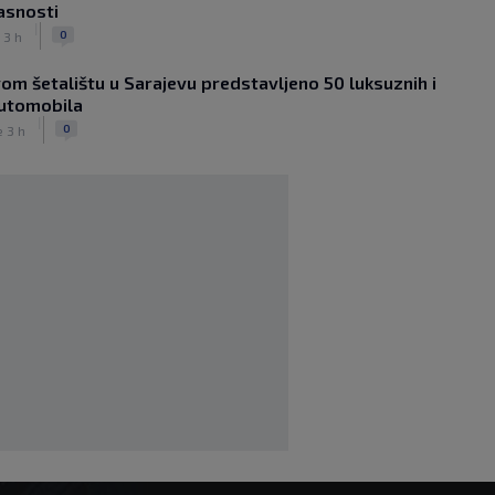
asnosti
Tadushaeva – borba za WAKO PRO
|
titulu
0
 3 h
|
|
0
OSTALI SPORTOVI
prije 4 h
om šetalištu u Sarajevu predstavljeno 50 luksuznih i
Arsenal ostaje praznih ruku: Vinícius
automobila
Júnior i Real Madrid postigli dogovor
|
|
|
0
0
e 3 h
NOGOMET
prije 4 h
Slavni klub potresa kriza: Kultni
stadion u Italiji bit će prazan na
početku sezone, navijači objavili rat
upravi
|
|
0
NOGOMET
prije 4 h
Izvinjenje s elementima prijetnje i
„gomila slabića“ u UEFA-i
|
|
0
NOGOMET
prije 5 h