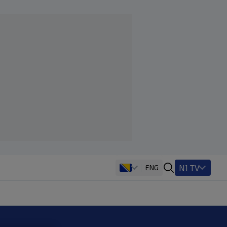
N1 TV
ENG