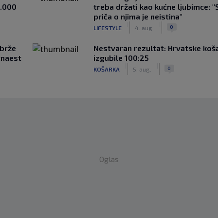
1.000
treba držati kao kućne ljubimce: "
priča o njima je neistina"
|
|
0
LIFESTYLE
4. aug.
jbrže
Nestvaran rezultat: Hrvatske koš
tnaest
izgubile 100:25
|
|
0
KOŠARKA
5. aug.
Oglas