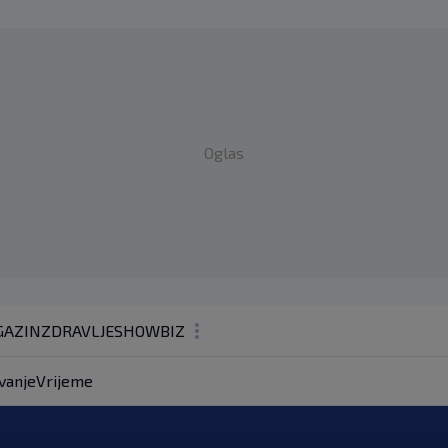
Oglas
AZIN
ZDRAVLJE
SHOWBIZ
KOLUMNE
vanje
Vrijeme