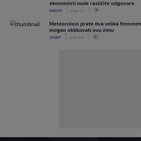
ekonomisti nude različite odgovore
|
|
0
VIJESTI
prije 3 h
Meteorolozi prate dva velika fenomena
mogao oblikovati ovu zimu
|
|
0
SVIJET
prije 3 h