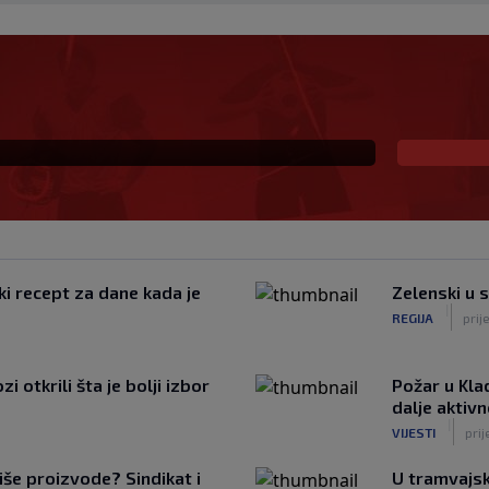
eč i Salzburgu donio
ki recept za dane kada je
Zelenski u 
|
REGIJA
prij
 otkrili šta je bolji izbor
Požar u Kla
dalje aktiv
|
VIJESTI
prij
iše proizvode? Sindikat i
U tramvajsk