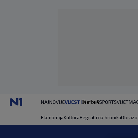
NAJNOVIJE
VIJESTI
SPORT
SVIJET
MAG
Ekonomija
Kultura
Regija
Crna hronika
Obrazo