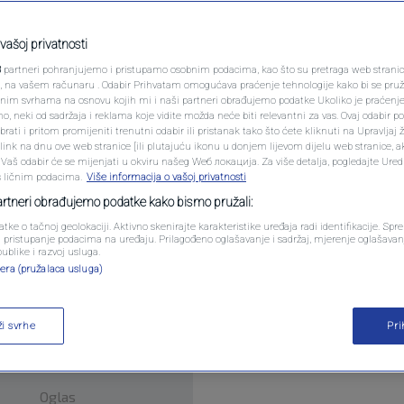
PODCAST
N1 SPECIJAL
vašoj privatnosti
tara
3
partneri pohranjujemo i pristupamo osobnim podacima, kao što su pretraga web stranica 
FENOMENI
ri, na vašem računaru . Odabir Prihvatam omogućava praćenje tehnologije kako bi se pruž
anim svrhama na osnovu kojih mi i naši partneri obrađujemo podatke Ukoliko je praćenj
 neki od sadržaja i reklama koje vidite možda neće biti relevantni za vas. Ovaj odabir p
NEISTRAŽENO
ati i pritom promijeniti trenutni odabir ili pristanak tako što ćete kliknuti na Upravljaj 
ink na dnu ove web stranice [ili plutajuću ikonu u donjem lijevom dijelu web stranice, a
VIRALNO
. Vaš odabir će se mijenjati u okviru našeg Wеб локација. Za više detalja, pogledajte Ure
s ličnim podacima.
Više informacija o vašoj privatnosti
FOTO
partneri obrađujemo podatke kako bismo pružali:
i na dva sata, sutra završava ljetno i počinje zim
atke o tačnoj geolokaciji. Aktivno skenirajte karakteristike uređaja radi identifikacije. Sp
PROMO
li pristupanje podacima na uređaju. Prilagođeno oglašavanje i sadržaj, mjerenje oglašavanj
publike i razvoj usluga.
era (pružalaca usluga)
VIDEO
ži svrhe
Pr
Oglas