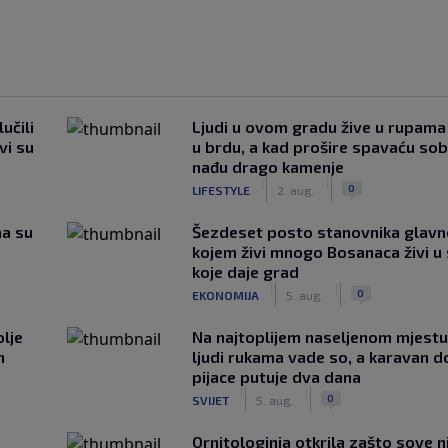
učili
Ljudi u ovom gradu žive u rupama
vi su
u brdu, a kad prošire spavaću so
nađu drago kamenje
|
|
0
LIFESTYLE
2. aug.
ma su
Šezdeset posto stanovnika glavn
kojem živi mnogo Bosanaca živi u
koje daje grad
|
|
0
EKONOMIJA
5. aug.
lje
Na najtoplijem naseljenom mjestu 
n
ljudi rukama vade so, a karavan d
pijace putuje dva dana
|
|
0
SVIJET
5. aug.
Ornitologinja otkrila zašto sove n