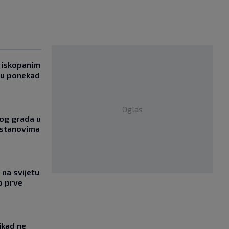
 iskopanim
bu ponekad
Oglas
og grada u
 stanovima
na svijetu
o prve
ikad ne