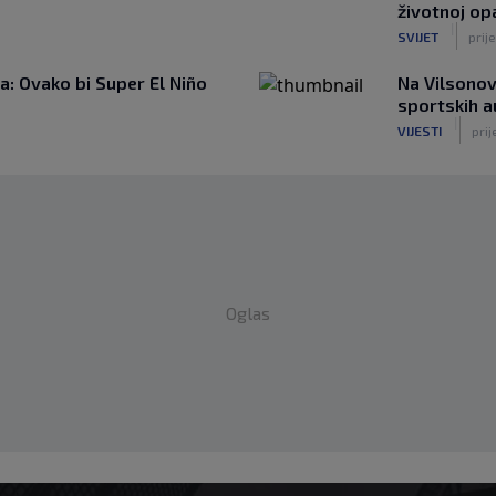
životnoj op
|
SVIJET
prije
: Ovako bi Super El Niño
Na Vilsonov
sportskih 
|
VIJESTI
prij
Oglas