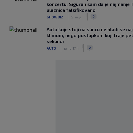
koncertu: Siguran sam da je najmanje 
ulaznica falsifikovano
|
|
0
SHOWBIZ
5. aug.
Auto koje stoji na suncu ne hladi se na
klimom, nego postupkom koji traje pe
sekundi
|
|
0
AUTO
prije 17 h