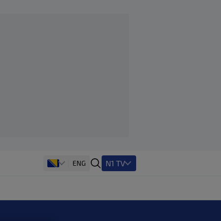
N1 TV
ENG