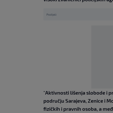
Podijeli
"
Aktivnosti lišenja slobode i p
području Sarajeva, Zenice i Mo
fizičkih i pravnih osoba, a me