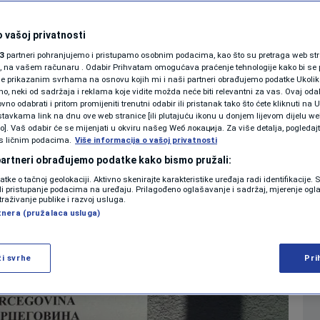
se oglasilo
SHOWBIZ
KOLUMNE
 vašoj privatnosti
nja visokih
3
partneri pohranjujemo i pristupamo osobnim podacima, kao što su pretraga web stran
ori, na vašem računaru . Odabir Prihvatam omogućava praćenje tehnologije kako bi se 
ničnika
je prikazanim svrhama na osnovu kojih mi i naši partneri obrađujemo podatke Ukoliko
 neki od sadržaja i reklama koje vidite možda neće biti relevantni za vas. Ovaj odab
PODCAST
no odabrati i pritom promijeniti trenutni odabir ili pristanak tako što ćete kliknuti na U
tavkama link na dnu ove web stranice [ili plutajuću ikonu u donjem lijevom dijelu we
1
VIJESTI
komentar
|
|
N1 SPECIJAL
vo]. Vaš odabir će se mijenjati u okviru našeg Wеб локација. Za više detalja, pogledaj
s ličnim podacima.
Više informacija o vašoj privatnosti
FENOMENI
 partneri obrađujemo podatke kako bismo pružali:
Više
datke o tačnoj geolokaciji. Aktivno skenirajte karakteristike uređaja radi identifikacije.
NEISTRAŽENO
ili pristupanje podacima na uređaju. Prilagođeno oglašavanje i sadržaj, mjerenje ogl
traživanje publike i razvoj usluga.
tnera (pružalaca usluga)
VIRALNO
FOTO
ži svrhe
Pri
PROMO
VIDEO