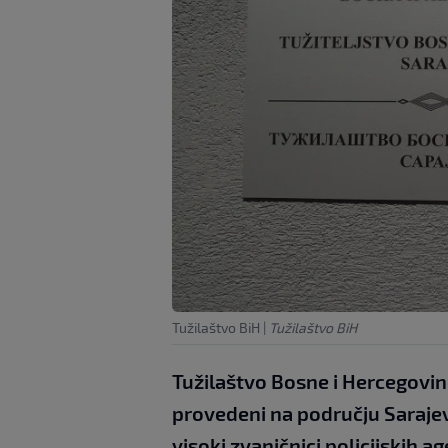
Tužilaštvo BiH
|
Tužilaštvo BiH
Tužilaštvo Bosne i Hercegovin
provedeni na području Sarajev
visoki zvaničnici policijskih a