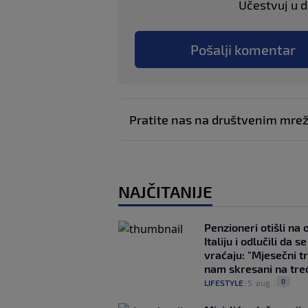
Učestvuj u di
Pošalji komentar
Pratite nas na društvenim mr
NAJČITANIJE
Penzioneri otišli na
Italiju i odlučili da s
vraćaju: "Mjesečni t
nam skresani na tre
0
LIFESTYLE
|
5. aug.
|