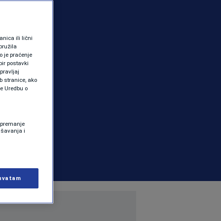
ica ili lični
pružila
 je praćenje
ir postavki
pravljaj
b stranice, ako
te Uredbu o
 Spremanje
ašavanja i
hvatam