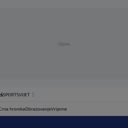
Oglas
SPORT
SVIJET
MAGAZIN
Crna hronika
Obrazovanje
Vrijeme
ZDRAVLJE