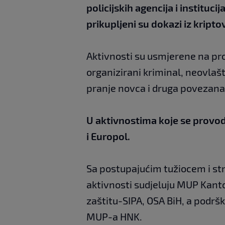
policijskih agencija i institu
prikupljeni su dokazi iz kripto
Aktivnosti su usmjerene na pr
organizirani kriminal, neovlaš
pranje novca i druga povezana 
U aktivnostima koje se provo
i Europol.
Sa postupajućim tužiocem i str
aktivnosti sudjeluju MUP Kanto
zaštitu-SIPA, OSA BiH, a podrš
MUP-a HNK.