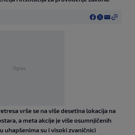
Oglas
retresa vrše se na više desetina lokacija na
stara, a meta akcije je više osumnjičenih
đu uhapšenima su i visoki zvaničnici