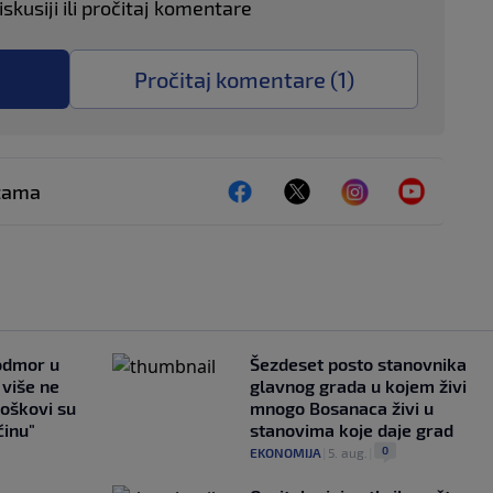
skusiji ili pročitaj komentare
Pročitaj komentare (
1
)
ežama
 odmor u
Šezdeset posto stanovnika
e više ne
glavnog grada u kojem živi
roškovi su
mnogo Bosanaca živi u
ćinu"
stanovima koje daje grad
0
EKONOMIJA
|
5. aug.
|