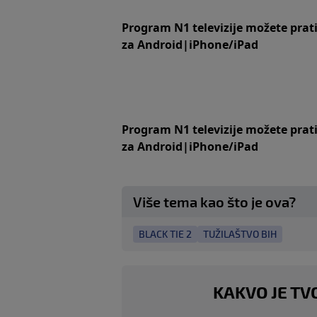
Program N1 televizije možete prat
za
An
droid
|
iPhone/iPad
Program N1 televizije možete prat
za
An
droid
|
iPhone/iPad
Više tema kao što je ova?
BLACK TIE 2
TUŽILAŠTVO BIH
KAKVO JE TV