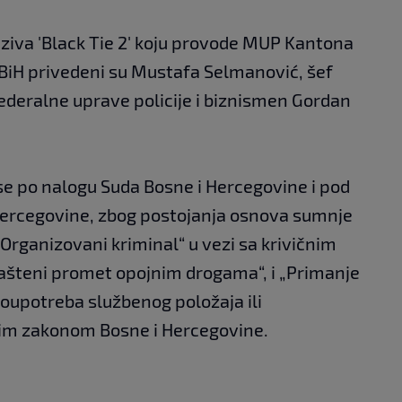
ziva 'Black Tie 2' koju provode MUP Kantona
 BiH privedeni su Mustafa Selmanović, šef
Federalne uprave policije i biznismen Gordan
e po nalogu Suda Bosne i Hercegovine i pod
Hercegovine, zbog postojanja osnova sumnje
„Organizovani kriminal“ u vezi sa krivičnim
lašteni promet opojnim drogama“, i „Primanje
„Zloupotreba službenog položaja ili
nim zakonom Bosne i Hercegovine.