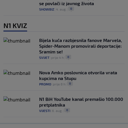
se povlači iz javnog života
0
SHOWBIZ
|
4. aug.
|
N1 KVIZ
Bijela kuća razbjesnila fanove Marvela,
Spider-Manom promovirali deportacije:
Sramim se!
0
SVIJET
|
prije 4 h
|
Nova Amko poslovnica otvorila vrata
kupcima na Stupu
0
PROMO
|
prije 8 h
|
N1 BiH YouTube kanal premašio 100.000
pretplatnika
0
VIJESTI
|
6. aug.
|