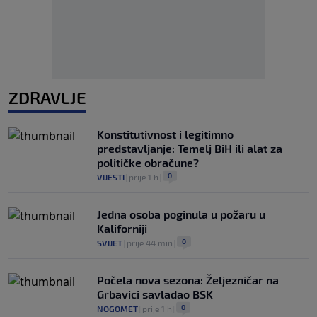
ZDRAVLJE
Konstitutivnost i legitimno
predstavljanje: Temelj BiH ili alat za
političke obračune?
0
VIJESTI
|
prije 1 h
|
Jedna osoba poginula u požaru u
Kaliforniji
0
SVIJET
|
prije 44 min
|
Počela nova sezona: Željezničar na
Grbavici savladao BSK
0
NOGOMET
|
prije 1 h
|