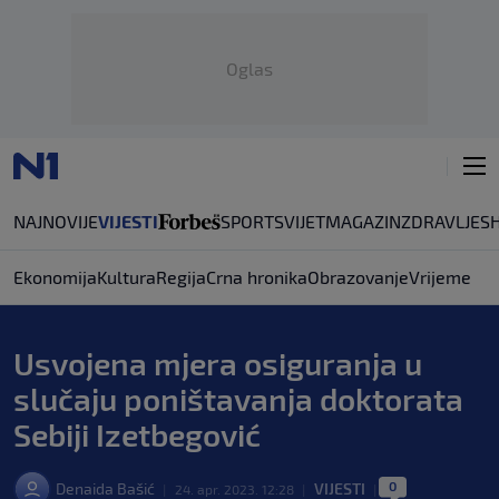
Oglas
NAJNOVIJE
VIJESTI
SPORT
SVIJET
MAGAZIN
ZDRAVLJE
S
Ekonomija
Kultura
Regija
Crna hronika
Obrazovanje
Vrijeme
Usvojena mjera osiguranja u
slučaju poništavanja doktorata
Sebiji Izetbegović
0
Denaida Bašić
VIJESTI
|
24. apr. 2023. 12:28
|
|