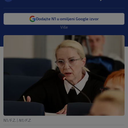
Dodajte N1 u omiljeni Google izvor
Više
N1/F.Z.
|
N1/F.Z.