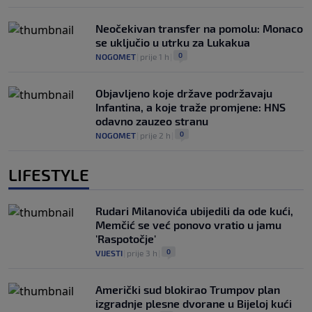
Neočekivan transfer na pomolu: Monaco
se uključio u utrku za Lukakua
0
NOGOMET
|
prije 1 h
|
Objavljeno koje države podržavaju
Infantina, a koje traže promjene: HNS
odavno zauzeo stranu
0
NOGOMET
|
prije 2 h
|
LIFESTYLE
Rudari Milanovića ubijedili da ode kući,
Memčić se već ponovo vratio u jamu
'Raspotočje'
0
VIJESTI
|
prije 3 h
|
Američki sud blokirao Trumpov plan
izgradnje plesne dvorane u Bijeloj kući