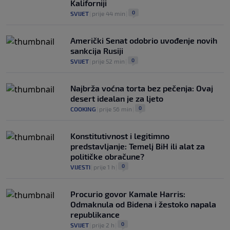
Kaliforniji
0
SVIJET
|
prije 44 min
|
Američki Senat odobrio uvođenje novih
sankcija Rusiji
0
SVIJET
|
prije 52 min
|
Najbrža voćna torta bez pečenja: Ovaj
desert idealan je za ljeto
0
COOKING
|
prije 56 min
|
Konstitutivnost i legitimno
predstavljanje: Temelj BiH ili alat za
političke obračune?
0
VIJESTI
|
prije 1 h
|
Procurio govor Kamale Harris:
Odmaknula od Bidena i žestoko napala
republikance
0
SVIJET
|
prije 2 h
|