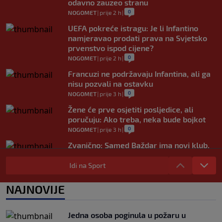
odavno zauzeo stranu
0
NOGOMET
|
prije 2 h
|
UEFA pokreće istragu: Je li Infantino
namjeravao prodati prava na Svjetsko
prvenstvo ispod cijene?
0
NOGOMET
|
prije 2 h
|
Francuzi ne podržavaju Infantina, ali ga
nisu pozvali na ostavku
0
NOGOMET
|
prije 3 h
|
Žene će prve osjetiti posljedice, ali
poručuju: Ako treba, neka bude bojkot
0
NOGOMET
|
prije 3 h
|
Zvanično: Samed Baždar ima novi klub,
zadužio broj sa velikom "težinom"
Idi na Sport
0
NOGOMET
|
prije 5 h
|
Prije nekoliko godina zaludjela je
NAJNOVIJE
internet, a onda nestala iz javnosti: Svi
se pitaju gdje je i šta radi (VIDEO)
0
OSTALI SPORTOVI
|
prije 6 h
|
Jedna osoba poginula u požaru u