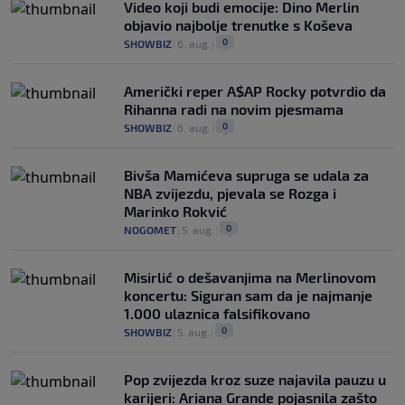
Video koji budi emocije: Dino Merlin
objavio najbolje trenutke s Koševa
0
SHOWBIZ
|
6. aug.
|
Američki reper A$AP Rocky potvrdio da
Rihanna radi na novim pjesmama
0
SHOWBIZ
|
6. aug.
|
Bivša Mamićeva supruga se udala za
NBA zvijezdu, pjevala se Rozga i
Marinko Rokvić
0
NOGOMET
|
5. aug.
|
Misirlić o dešavanjima na Merlinovom
koncertu: Siguran sam da je najmanje
1.000 ulaznica falsifikovano
0
SHOWBIZ
|
5. aug.
|
Pop zvijezda kroz suze najavila pauzu u
karijeri: Ariana Grande pojasnila zašto