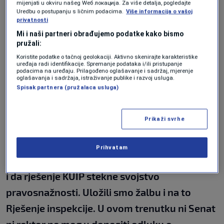
članovima Senata i rektoru Univerziteta
mijenjati u okviru našeg Wеб локација. Za više detalja, pogledajte
Uredbu o postupanju s ličnim podacima.
Više informacija o vašoj
podnesak, odnosno zahtjev o zaštiti
privatnosti
zakonitosti. Tu smo ukazali na određene
Mi i naši partneri obrađujemo podatke kako bismo
pružali:
zakonitosti. Sud je prepoznao kao osnovano i
Koristite podatke o tačnoj geolokaciji. Aktivno skenirajte karakteristike
odložio izvršenje tog zaključka do okončanja
uređaja radi identifikacije. Spremanje podataka i/ili pristupanje
podacima na uređaju. Prilagođeno oglašavanje i sadržaj, mjerenje
parničnog postupka ili donošenja neke nove
oglašavanja i sadržaja, istraživanje publike i razvoj usluga.
Spisak partnera (pružalaca usluga)
mjere"
, kazao nam je Oruč.
Prikaži svrhe
Potom je dodao:
Prihvatam
"Mora se sačekati da se odluči o svim žalbama
i da rješenje KUIP stekne svojstvo
pravosnažnosti. Uložili smo žalbu i na to
Rješenje inspekcije. U ovom trenutku ni Senat