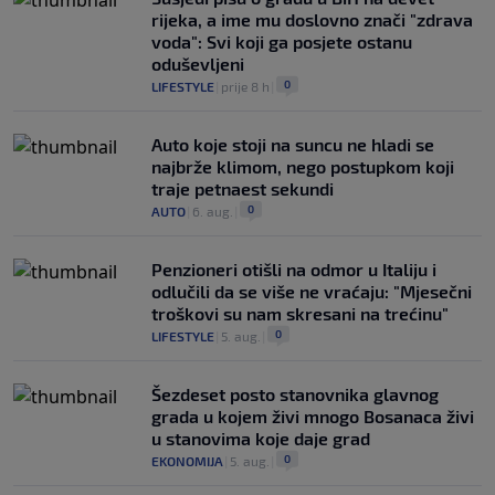
rijeka, a ime mu doslovno znači "zdrava
voda": Svi koji ga posjete ostanu
oduševljeni
0
LIFESTYLE
|
prije 8 h
|
Auto koje stoji na suncu ne hladi se
najbrže klimom, nego postupkom koji
traje petnaest sekundi
0
AUTO
|
6. aug.
|
Penzioneri otišli na odmor u Italiju i
odlučili da se više ne vraćaju: "Mjesečni
troškovi su nam skresani na trećinu"
0
LIFESTYLE
|
5. aug.
|
Šezdeset posto stanovnika glavnog
grada u kojem živi mnogo Bosanaca živi
u stanovima koje daje grad
0
EKONOMIJA
|
5. aug.
|