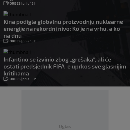
FORBES
|
prije 15 h
Kina podigla globalnu proizvodnju nuklearne
energije na rekordni nivo: Ko je na vrhu, a ko
na dnu
FORBES
|
prije 15 h
Infantino se izvinio zbog „grešaka“, ali će
ostati predsjednik FIFA-e uprkos sve glasnijim
kritikama
FORBES
|
prije 15 h
Oglas