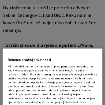
Ovu informaciju za N1 je potvrdio advokat
Sebije Izetbegović, Esad Oruč. Kako nam je
kazao Oruč oni još uvijek nisu dobili zvanično
rješenje.
"I
zvršili smo uvid u rješenje putem CMS-a,
dakle elektronski pristup predmetima. Sud je
odlučivao o privremenoj mjeri po osnovu
Brinemo o vašoj privatnosti
zaključka Senata sa sjednice koja je održana
Mi i naši
603
partneri pohranjujemo i pristupamo osobnim podacima,
kao što su pretraga web stranica ili lični identifikatori, na vašem
13.04. Dakle, mi smo i tada i uppzoravali da
računaru . Odabir Prihvatam omogućava praćenje tehnologije kako bi se
pružila podrška dolje prikazanim svrhama na osnovu kojih mi i naši
Senat ne može da raspravlja o poništenju
partneri obrađujemo podatke Ukoliko je praćenje onemogućeno, neki od
sadržaja i reklama koje vidite možda neće biti relevantni za vas. Ovaj
doktorata jer nisu ispunjene sve zakonske
odabir postavki možete ponovno odabrati i pritom promijeniti trenutni
odabir ili pristanak tako što ćete kliknuti na Upravljaj željenim
pretpostavke. U tom smislu smo poslali i svim
postavkama link na dnu ove web stranice [ili plutajuću ikonu u donjem
lijevom dijelu web stranice, ako je primjenjivo]. Vaš odabir će se