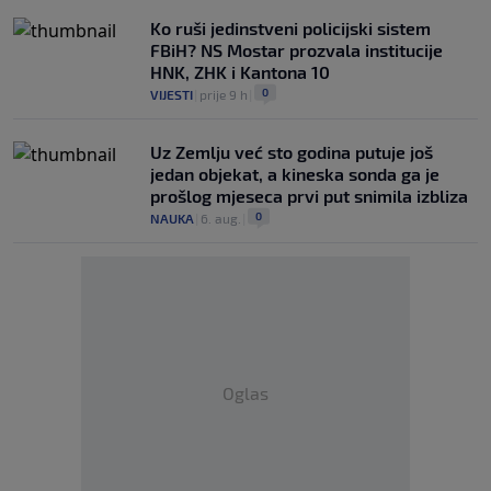
Ko ruši jedinstveni policijski sistem
FBiH? NS Mostar prozvala institucije
HNK, ZHK i Kantona 10
0
VIJESTI
|
prije 9 h
|
Uz Zemlju već sto godina putuje još
jedan objekat, a kineska sonda ga je
prošlog mjeseca prvi put snimila izbliza
0
NAUKA
|
6. aug.
|
Oglas