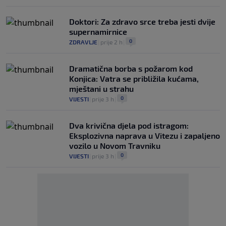
Doktori: Za zdravo srce treba jesti dvije
supernamirnice
0
ZDRAVLJE
|
prije 2 h
|
Dramatična borba s požarom kod
Konjica: Vatra se približila kućama,
mještani u strahu
0
VIJESTI
|
prije 3 h
|
Dva krivična djela pod istragom:
Eksplozivna naprava u Vitezu i zapaljeno
vozilo u Novom Travniku
0
VIJESTI
|
prije 3 h
|