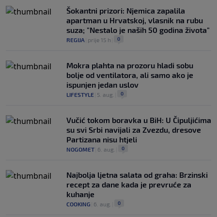
Šokantni prizori: Njemica zapalila
apartman u Hrvatskoj, vlasnik na rubu
suza; "Nestalo je naših 50 godina života"
0
REGIJA
|
prije 15 h
|
Mokra plahta na prozoru hladi sobu
bolje od ventilatora, ali samo ako je
ispunjen jedan uslov
0
LIFESTYLE
|
5. aug.
|
Vučić tokom boravka u BiH: U Čipuljićima
su svi Srbi navijali za Zvezdu, dresove
Partizana nisu htjeli
0
NOGOMET
|
6. aug.
|
Najbolja ljetna salata od graha: Brzinski
recept za dane kada je prevruće za
kuhanje
0
COOKING
|
6. aug.
|