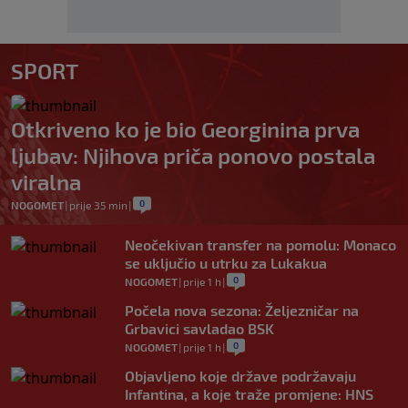
SPORT
Otkriveno ko je bio Georginina prva
ljubav: Njihova priča ponovo postala
viralna
0
NOGOMET
|
prije 35 min
|
Neočekivan transfer na pomolu: Monaco
se uključio u utrku za Lukakua
0
NOGOMET
|
prije 1 h
|
Počela nova sezona: Željezničar na
Grbavici savladao BSK
0
NOGOMET
|
prije 1 h
|
Objavljeno koje države podržavaju
Infantina, a koje traže promjene: HNS