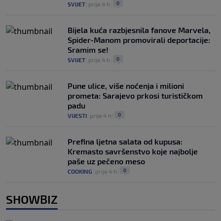
0
SVIJET
|
prije 4 h
|
Bijela kuća razbjesnila fanove Marvela,
Spider-Manom promovirali deportacije:
Sramim se!
0
SVIJET
|
prije 4 h
|
Pune ulice, više noćenja i milioni
prometa: Sarajevo prkosi turističkom
padu
0
VIJESTI
|
prije 4 h
|
Prefina ljetna salata od kupusa:
Kremasto savršenstvo koje najbolje
paše uz pečeno meso
0
COOKING
|
prije 4 h
|
SHOWBIZ