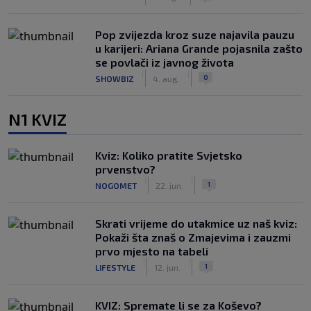
Pop zvijezda kroz suze najavila pauzu
u karijeri: Ariana Grande pojasnila zašto
se povlači iz javnog života
|
|
0
SHOWBIZ
4. aug.
N1 KVIZ
Kviz: Koliko pratite Svjetsko
prvenstvo?
|
|
1
NOGOMET
22. jun.
Skrati vrijeme do utakmice uz naš kviz:
Pokaži šta znaš o Zmajevima i zauzmi
prvo mjesto na tabeli
|
|
1
LIFESTYLE
12. jun.
KVIZ: Spremate li se za Koševo?