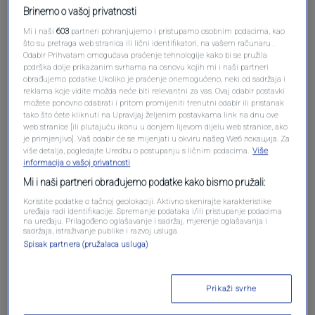
Brinemo o vašoj privatnosti
Mi i naši
603
partneri pohranjujemo i pristupamo osobnim podacima, kao
što su pretraga web stranica ili lični identifikatori, na vašem računaru .
Odabir Prihvatam omogućava praćenje tehnologije kako bi se pružila
podrška dolje prikazanim svrhama na osnovu kojih mi i naši partneri
obrađujemo podatke Ukoliko je praćenje onemogućeno, neki od sadržaja i
reklama koje vidite možda neće biti relevantni za vas. Ovaj odabir postavki
možete ponovno odabrati i pritom promijeniti trenutni odabir ili pristanak
tako što ćete kliknuti na Upravljaj željenim postavkama link na dnu ove
web stranice [ili plutajuću ikonu u donjem lijevom dijelu web stranice, ako
je primjenjivo]. Vaš odabir će se mijenjati u okviru našeg Wеб локација. Za
Oglas
više detalja, pogledajte Uredbu o postupanju s ličnim podacima.
Više
informacija o vašoj privatnosti
Mi i naši partneri obrađujemo podatke kako bismo pružali:
Koristite podatke o tačnoj geolokaciji. Aktivno skenirajte karakteristike
uređaja radi identifikacije. Spremanje podataka i/ili pristupanje podacima
na uređaju. Prilagođeno oglašavanje i sadržaj, mjerenje oglašavanja i
sadržaja, istraživanje publike i razvoj usluga.
Spisak partnera (pružalaca usluga)
Prikaži svrhe