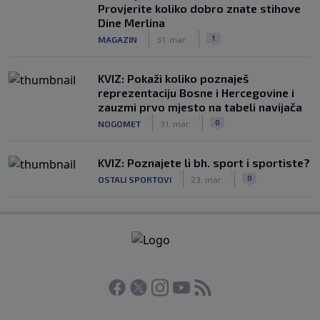
Provjerite koliko dobro znate stihove
Dine Merlina
|
|
1
MAGAZIN
31. mar.
KVIZ: Pokaži koliko poznaješ
reprezentaciju Bosne i Hercegovine i
zauzmi prvo mjesto na tabeli navijača
|
|
0
NOGOMET
31. mar.
KVIZ: Poznajete li bh. sport i sportiste?
|
|
0
OSTALI SPORTOVI
23. mar.