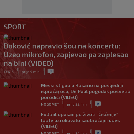
SPORT
Đoković napravio šou na koncertu:
Uzeo mikrofon, zapjevao pa zaplesao
na bini (VIDEO)
|
|
0
TENIS
prije 9 min
Messi stigao u Rosario na posljednji
ispraćaj ocu, De Paul pogodak posvetio
porodici (VIDEO)
|
|
0
NOGOMET
prije 22 min
Fudbal opasan po život: "Čišćenje"
lopte uzrokovalo saobraćajni udes
(VIDEO)
|
|
0
NOGOMET
prije 26 min