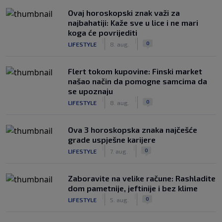
Ovaj horoskopski znak važi za
najbahatiji: Kaže sve u lice i ne mari
koga će povrijediti
|
|
0
LIFESTYLE
8. aug.
Flert tokom kupovine: Finski market
našao način da pomogne samcima da
se upoznaju
|
|
0
LIFESTYLE
8. aug.
Ova 3 horoskopska znaka najčešće
grade uspješne karijere
|
|
0
LIFESTYLE
7. aug.
Zaboravite na velike račune: Rashladite
dom pametnije, jeftinije i bez klime
|
|
0
LIFESTYLE
5. aug.