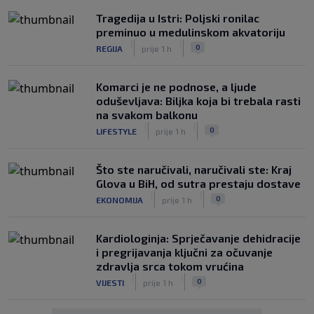
Tragedija u Istri: Poljski ronilac
preminuo u medulinskom akvatoriju
|
|
0
REGIJA
prije 1 h
Komarci je ne podnose, a ljude
oduševljava: Biljka koja bi trebala rasti
na svakom balkonu
|
|
0
LIFESTYLE
prije 1 h
Što ste naručivali, naručivali ste: Kraj
Glova u BiH, od sutra prestaju dostave
|
|
0
EKONOMIJA
prije 1 h
Kardiologinja: Sprječavanje dehidracije
i pregrijavanja ključni za očuvanje
zdravlja srca tokom vrućina
|
|
0
VIJESTI
prije 1 h