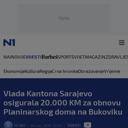
Oglas
NAJNOVIJE
VIJESTI
SPORT
SVIJET
MAGAZIN
ZDRAVLJE
Ekonomija
Kultura
Regija
Crna hronika
Obrazovanje
Vrijeme
Vlada Kantona Sarajevo
osigurala 20.000 KM za obnovu
Planinarskog doma na Bukoviku
0
N1 BiH
VIJESTI
|
09. jun. 2026. 22:04
|
|