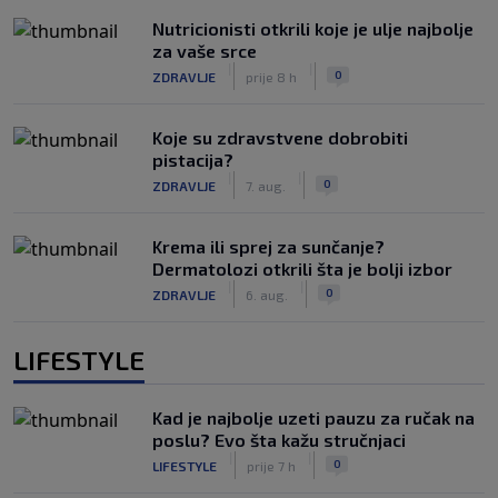
Nutricionisti otkrili koje je ulje najbolje
za vaše srce
|
|
0
ZDRAVLJE
prije 8 h
Koje su zdravstvene dobrobiti
pistacija?
|
|
0
ZDRAVLJE
7. aug.
Krema ili sprej za sunčanje?
Dermatolozi otkrili šta je bolji izbor
|
|
0
ZDRAVLJE
6. aug.
LIFESTYLE
Kad je najbolje uzeti pauzu za ručak na
poslu? Evo šta kažu stručnjaci
|
|
0
LIFESTYLE
prije 7 h