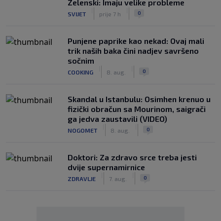
Zelenski: Imaju velike probleme
|
|
0
SVIJET
prije 7 h
Punjene paprike kao nekad: Ovaj mali
trik naših baka čini nadjev savršeno
sočnim
|
|
0
COOKING
8. aug.
Skandal u Istanbulu: Osimhen krenuo u
fizički obračun sa Mourinom, saigrači
ga jedva zaustavili (VIDEO)
|
|
0
NOGOMET
8. aug.
Doktori: Za zdravo srce treba jesti
dvije supernamirnice
|
|
0
ZDRAVLJE
7. aug.