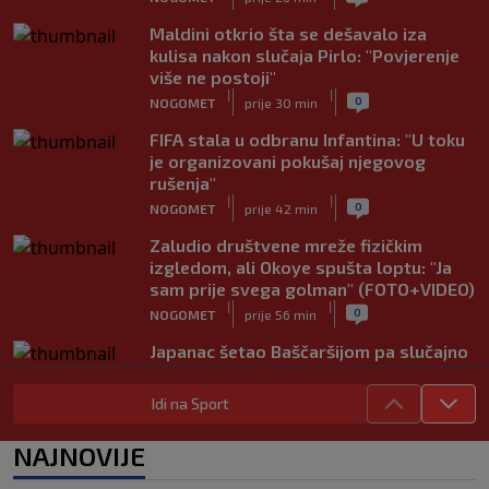
Maldini otkrio šta se dešavalo iza
kulisa nakon slučaja Pirlo: "Povjerenje
više ne postoji"
|
|
0
NOGOMET
prije 30 min
FIFA stala u odbranu Infantina: "U toku
je organizovani pokušaj njegovog
rušenja"
|
|
0
NOGOMET
prije 42 min
Zaludio društvene mreže fizičkim
izgledom, ali Okoye spušta loptu: "Ja
sam prije svega golman" (FOTO+VIDEO)
|
|
0
NOGOMET
prije 56 min
Japanac šetao Baščaršijom pa slučajno
sreo legendu Galatasaraya: Nije znao
ko je čovjek ispred njega
Idi na Sport
|
|
0
VIRALNO
prije 1 h
NAJNOVIJE
Modrić bi mogao dobiti neočekivanu
ulogu u Milanu: Gazzetta nagovijestila