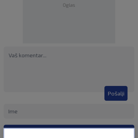
Oglas
Pošalji
Pošalji komentar