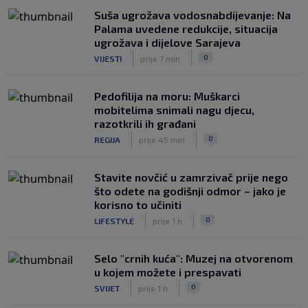
veliki potez
Suša ugrožava vodosnabdijevanje: Na
|
|
0
NOGOMET
prije 6 h
Palama uvedene redukcije, situacija
ugrožava i dijelove Sarajeva
"Peković je imao 140 kila, nisam mogao
|
|
0
VIJESTI
prije 7 min
to da ga pitam": Luda priča NBA
zvijezde, htio je samo jednu stvar
|
|
0
KOŠARKA
prije 6 h
Pedofilija na moru: Muškarci
mobitelima snimali nagu djecu,
razotkrili ih građani
|
|
0
REGIJA
prije 45 min
Stavite novčić u zamrzivač prije nego
što odete na godišnji odmor – jako je
korisno to učiniti
|
|
0
LIFESTYLE
prije 1 h
Selo "crnih kuća": Muzej na otvorenom
u kojem možete i prespavati
|
|
0
SVIJET
prije 1 h