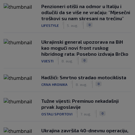
Penzioneri otišli na odmor u Italiju i
odlučili da se više ne vraćaju: "Mjesečni
troškovi su nam skresani na trećinu"
|
|
0
LIFESTYLE
5. aug.
Ukrajinski general upozorava na BiH
kao mogući novi front ruskog
hibridnog rata: Posebno izdvaja Brčko
|
|
0
VIJESTI
8. aug.
Hadžići: Smrtno stradao motociklista
|
|
0
CRNA HRONIKA
8. aug.
Tužne vijesti: Preminuo nekadašnji
prvak Jugoslavije
|
|
0
OSTALI SPORTOVI
7. aug.
Ukrajina završila 40-dnevnu operaciju,