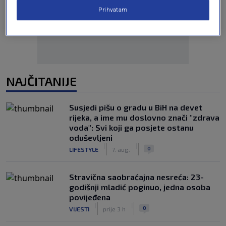
Oglas
Prihvatam
NAJČITANIJE
Susjedi pišu o gradu u BiH na devet
rijeka, a ime mu doslovno znači "zdrava
voda": Svi koji ga posjete ostanu
oduševljeni
|
|
0
LIFESTYLE
7. aug.
Stravična saobraćajna nesreća: 23-
godišnji mladić poginuo, jedna osoba
povijeđena
|
|
0
VIJESTI
prije 3 h