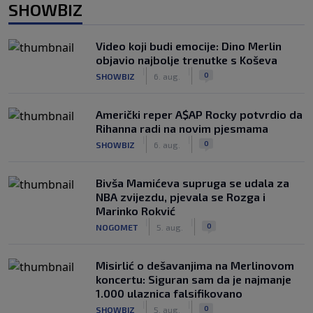
SHOWBIZ
Video koji budi emocije: Dino Merlin
objavio najbolje trenutke s Koševa
|
|
0
SHOWBIZ
6. aug.
Američki reper A$AP Rocky potvrdio da
Rihanna radi na novim pjesmama
|
|
0
SHOWBIZ
6. aug.
Bivša Mamićeva supruga se udala za
NBA zvijezdu, pjevala se Rozga i
Marinko Rokvić
|
|
0
NOGOMET
5. aug.
Misirlić o dešavanjima na Merlinovom
koncertu: Siguran sam da je najmanje
1.000 ulaznica falsifikovano
|
|
0
SHOWBIZ
5. aug.