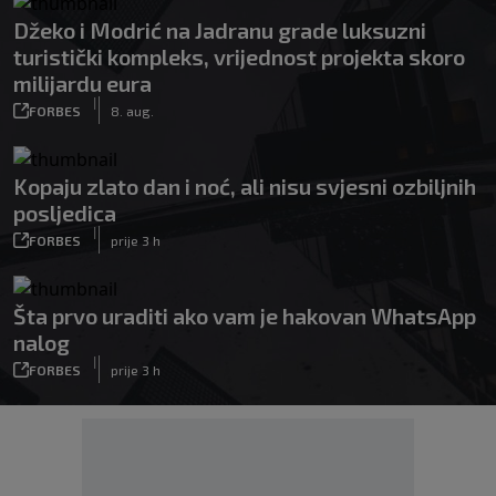
Džeko i Modrić na Jadranu grade luksuzni
turistički kompleks, vrijednost projekta skoro
milijardu eura
|
FORBES
8. aug.
Kopaju zlato dan i noć, ali nisu svjesni ozbiljnih
posljedica
|
FORBES
prije 3 h
Šta prvo uraditi ako vam je hakovan WhatsApp
nalog
|
FORBES
prije 3 h