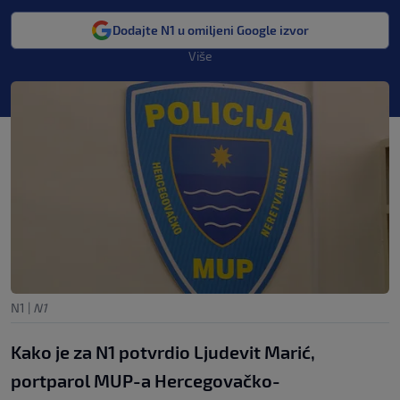
Dodajte N1 u omiljeni Google izvor
Više
N1
|
N1
Kako je za N1 potvrdio Ljudevit Marić,
portparol MUP-a Hercegovačko-