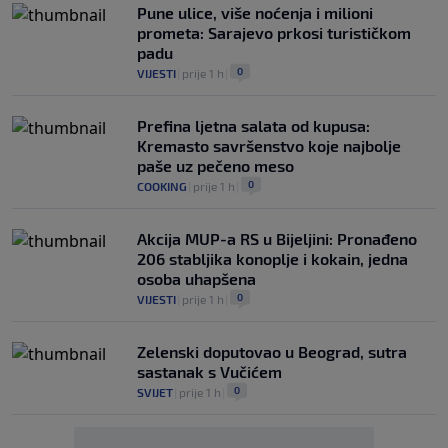
Pune ulice, više noćenja i milioni
prometa: Sarajevo prkosi turističkom
padu
0
VIJESTI
|
prije 1 h
|
Prefina ljetna salata od kupusa:
Kremasto savršenstvo koje najbolje
paše uz pečeno meso
0
COOKING
|
prije 1 h
|
Akcija MUP-a RS u Bijeljini: Pronađeno
206 stabljika konoplje i kokain, jedna
osoba uhapšena
0
VIJESTI
|
prije 1 h
|
Zelenski doputovao u Beograd, sutra
sastanak s Vučićem
0
SVIJET
|
prije 1 h
|