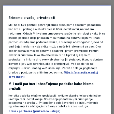
"U tijeku je očevid i pristupamo utvrđivanju
Brinemo o vašoj privatnosti
identiteta ženske osobe",
kazao je on za N1.
Mi i naši
603
partneri pohranjujemo i pristupamo osobnim podacima,
kao što su pretraga web stranica ili lični identifikatori, na vašem
računaru . Odabir Prihvatam omogućava praćenje tehnologije kako bi se
Ranije je saopćeno da su građani primijetili
pružila podrška dolje prikazanim svrhama na osnovu kojih mi i naši
partneri obrađujemo podatke Ukoliko je praćenje onemogućeno, neki od
tijelo koje pluta na rijeci Neretvi i da su potom
sadržaja i reklama koje vidite možda neće biti relevantni za vas. Ovaj
odabir postavki možete ponovno odabrati i pritom promijeniti trenutni
pozvali policiju.
odabir ili pristanak tako što ćete kliknuti na Upravljaj željenim
postavkama link na dnu ove web stranice [ili plutajuću ikonu u donjem
lijevom dijelu web stranice, ako je primjenjivo]. Vaš odabir će se
mijenjati u okviru našeg Wеб локација. Za više detalja, pogledajte
╰┈➤
Program N1 televizije možete pratiti
Uredbu o postupanju s ličnim podacima.
Više informacija o vašoj
privatnosti
UŽIVO na
ovom linku
kao i putem aplikacija
Mi i naši partneri obrađujemo podatke kako bismo
za
An
droid
|
iPhone/iPad,
pridružite nam se i
pružali:
na WhatsApp kanalu klikom
ovdje
Koristite podatke o tačnoj geolokaciji. Aktivno skenirajte karakteristike
uređaja radi identifikacije. Spremanje podataka i/ili pristupanje
podacima na uređaju. Prilagođeno oglašavanje i sadržaj, mjerenje
oglašavanja i sadržaja, istraživanje publike i razvoj usluga.
Više tema kao što je ova?
Spisak partnera (pružalaca usluga)