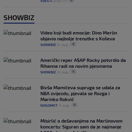
0
VIJESTI
|
prije 2 h
|
SHOWBIZ
Video koji budi emocije: Dino Merlin
objavio najbolje trenutke s Koševa
0
SHOWBIZ
|
6. aug.
|
Američki reper A$AP Rocky potvrdio da
Rihanna radi na novim pjesmama
0
SHOWBIZ
|
6. aug.
|
Bivša Mamićeva supruga se udala za
NBA zvijezdu, pjevala se Rozga i
Marinko Rokvić
0
NOGOMET
|
5. aug.
|
Misirlić o dešavanjima na Merlinovom
koncertu: Siguran sam da je najmanje