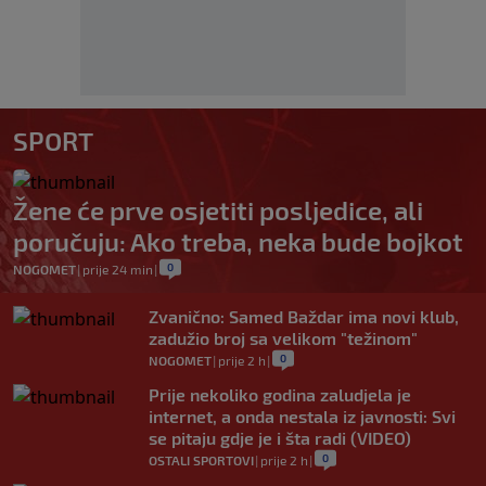
SPORT
Žene će prve osjetiti posljedice, ali
poručuju: Ako treba, neka bude bojkot
0
NOGOMET
|
prije 24 min
|
Zvanično: Samed Baždar ima novi klub,
zadužio broj sa velikom "težinom"
0
NOGOMET
|
prije 2 h
|
Prije nekoliko godina zaludjela je
internet, a onda nestala iz javnosti: Svi
se pitaju gdje je i šta radi (VIDEO)
0
OSTALI SPORTOVI
|
prije 2 h
|