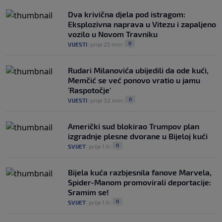
NOGOMET
|
prije 4 h
|
Dva krivična djela pod istragom:
Eksplozivna naprava u Vitezu i zapaljeno
vozilo u Novom Travniku
0
VIJESTI
|
prije 25 min
|
Rudari Milanovića ubijedili da ode kući,
Memčić se već ponovo vratio u jamu
'Raspotočje'
0
VIJESTI
|
prije 32 min
|
Američki sud blokirao Trumpov plan
izgradnje plesne dvorane u Bijeloj kući
0
SVIJET
|
prije 1 h
|
Bijela kuća razbjesnila fanove Marvela,
Spider-Manom promovirali deportacije:
Sramim se!
0
SVIJET
|
prije 1 h
|