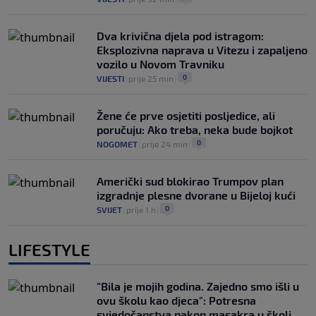
Dva krivična djela pod istragom:
Eksplozivna naprava u Vitezu i zapaljeno
vozilo u Novom Travniku
0
VIJESTI
|
prije 25 min
|
Žene će prve osjetiti posljedice, ali
poručuju: Ako treba, neka bude bojkot
0
NOGOMET
|
prije 24 min
|
Američki sud blokirao Trumpov plan
izgradnje plesne dvorane u Bijeloj kući
0
SVIJET
|
prije 1 h
|
LIFESTYLE
"Bila je mojih godina. Zajedno smo išli u
ovu školu kao djeca": Potresna
svjedočanstva nakon masakra u školi