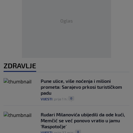
Oglas
ZDRAVLJE
Pune ulice, više noćenja i milioni
prometa: Sarajevo prkosi turističkom
padu
0
VIJESTI
|
prije 1 h
|
Rudari Milanovića ubijedili da ode kući,
Memčić se već ponovo vratio u jamu
'Raspotočje'
0
VIJESTI
|
prije 32 min
|