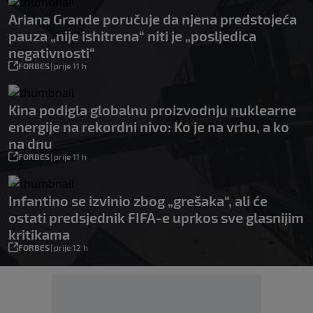
Ariana Grande poručuje da njena predstojeća
pauza „nije ishitrena“ niti je „posljedica
negativnosti“
FORBES
|
prije 11 h
Kina podigla globalnu proizvodnju nuklearne
energije na rekordni nivo: Ko je na vrhu, a ko
na dnu
FORBES
|
prije 11 h
Infantino se izvinio zbog „grešaka“, ali će
ostati predsjednik FIFA-e uprkos sve glasnijim
kritikama
FORBES
|
prije 12 h