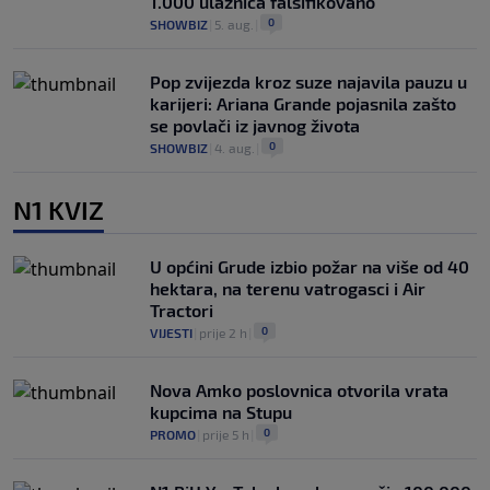
1.000 ulaznica falsifikovano
0
SHOWBIZ
|
5. aug.
|
Pop zvijezda kroz suze najavila pauzu u
karijeri: Ariana Grande pojasnila zašto
se povlači iz javnog života
0
SHOWBIZ
|
4. aug.
|
N1 KVIZ
U općini Grude izbio požar na više od 40
hektara, na terenu vatrogasci i Air
Tractori
0
VIJESTI
|
prije 2 h
|
Nova Amko poslovnica otvorila vrata
kupcima na Stupu
0
PROMO
|
prije 5 h
|