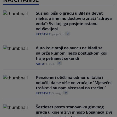
Susjedi pišu o gradu u BiH na devet
rijeka, a ime mu doslovno znači "zdrava
voda": Svi koji ga posjete ostanu
oduševljeni
0
LIFESTYLE
|
prije 5 h
|
Auto koje stoji na suncu ne hladi se
najbrže klimom, nego postupkom koji
traje petnaest sekundi
0
AUTO
|
6. aug.
|
Penzioneri otišli na odmor u Italiju i
odlučili da se više ne vraćaju: "Mjesečni
troškovi su nam skresani na trećinu"
0
LIFESTYLE
|
5. aug.
|
Šezdeset posto stanovnika glavnog
grada u kojem živi mnogo Bosanaca živi