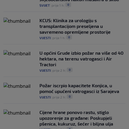
0
SVIJET
|
prije 1 h
|
KCUS: Klinika za urologiju s
transplantacijom preseljena u
savremeno opremljene prostorije
0
VIJESTI
|
prije 1 h
|
U općini Grude izbio požar na više od 40
hektara, na terenu vatrogasci i Air
Tractori
0
VIJESTI
|
prije 2 h
|
Požar iscrpio kapacitete Konjica, u
pomoć upućeni vatrogasci iz Sarajeva
0
VIJESTI
|
prije 2 h
|
Cijene hrane ponovo rastu, stiglo
upozorenje za građane: Poskupjeli
pšenica, kukuruz, šećer i biljna ulja