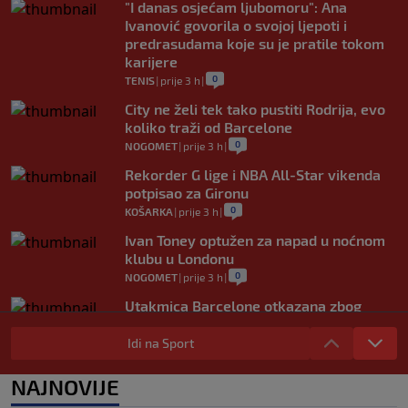
"I danas osjećam ljubomoru": Ana
Ivanović govorila o svojoj ljepoti i
predrasudama koje su je pratile tokom
karijere
0
TENIS
|
prije 3 h
|
City ne želi tek tako pustiti Rodrija, evo
koliko traži od Barcelone
0
NOGOMET
|
prije 3 h
|
Rekorder G lige i NBA All-Star vikenda
potpisao za Gironu
0
KOŠARKA
|
prije 3 h
|
Ivan Toney optužen za napad u noćnom
klubu u Londonu
0
NOGOMET
|
prije 3 h
|
Utakmica Barcelone otkazana zbog
migrantske krize
Idi na Sport
0
NOGOMET
|
prije 4 h
|
FS Norveške poručio Infantinu: Odlazi,
NAJNOVIJE
odmah!
0