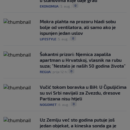
u stanovima koje daje grad
0
EKONOMIJA
|
5. aug.
|
Mokra plahta na prozoru hladi sobu
bolje od ventilatora, ali samo ako je
ispunjen jedan uslov
0
LIFESTYLE
|
5. aug.
|
Šokantni prizori: Njemica zapalila
apartman u Hrvatskoj, vlasnik na rubu
suza; "Nestalo je naših 50 godina života"
0
REGIJA
|
prije 12 h
|
Vučić tokom boravka u BiH: U Čipuljićima
su svi Srbi navijali za Zvezdu, dresove
Partizana nisu htjeli
0
NOGOMET
|
6. aug.
|
Uz Zemlju već sto godina putuje još
jedan objekat, a kineska sonda ga je