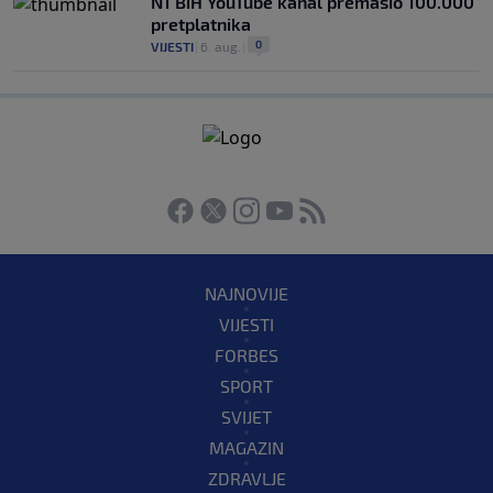
N1 BiH YouTube kanal premašio 100.000
pretplatnika
0
VIJESTI
|
6. aug.
|
NAJNOVIJE
VIJESTI
FORBES
SPORT
SVIJET
MAGAZIN
ZDRAVLJE