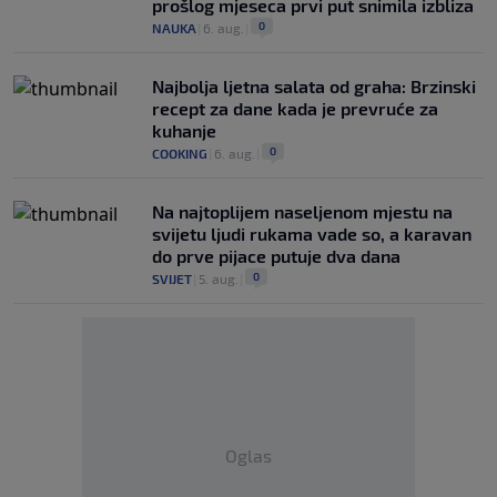
prošlog mjeseca prvi put snimila izbliza
0
NAUKA
|
6. aug.
|
Najbolja ljetna salata od graha: Brzinski
recept za dane kada je prevruće za
kuhanje
0
COOKING
|
6. aug.
|
Na najtoplijem naseljenom mjestu na
svijetu ljudi rukama vade so, a karavan
do prve pijace putuje dva dana
0
SVIJET
|
5. aug.
|
Oglas