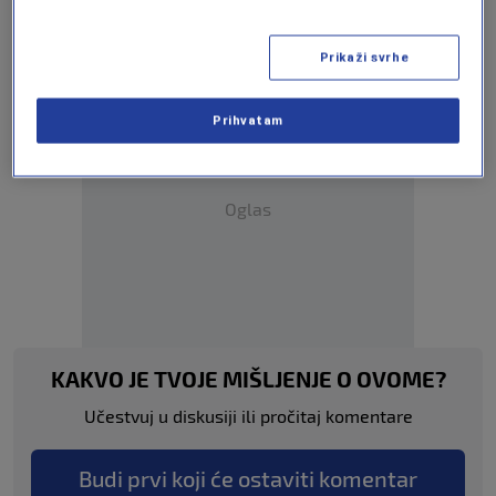
MOSTAR
MUP HNK
Prikaži svrhe
Prihvatam
Oglas
KAKVO JE TVOJE MIŠLJENJE O OVOME?
Učestvuj u diskusiji ili pročitaj komentare
Budi prvi koji će ostaviti komentar