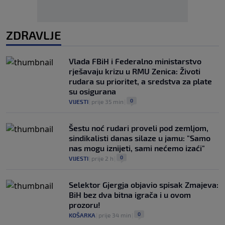
ZDRAVLJE
Vlada FBiH i Federalno ministarstvo
rješavaju krizu u RMU Zenica: Životi
rudara su prioritet, a sredstva za plate
su osigurana
0
VIJESTI
|
prije 35 min
|
Šestu noć rudari proveli pod zemljom,
sindikalisti danas silaze u jamu: "Samo
nas mogu iznijeti, sami nećemo izaći"
0
VIJESTI
|
prije 2 h
|
Selektor Gjergja objavio spisak Zmajeva:
BiH bez dva bitna igrača i u ovom
prozoru!
0
KOŠARKA
|
prije 34 min
|