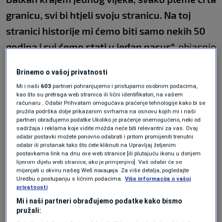
granicu, svi bi htjeli svoju stranicu. Na toj
stranici historije mi ćemo biti samo nekih 50
godina i svi ćemo stati u jedan pasus“,
objasnio
je poznati autor.
Brinemo o vašoj privatnosti
Mi i naši
603
partneri pohranjujemo i pristupamo osobnim podacima,
Karte su uvijek rasprodate van Srbije, da li vas
kao što su pretraga web stranica ili lični identifikatori, na vašem
računaru . Odabir Prihvatam omogućava praćenje tehnologije kako bi se
pogađaju komentari?
pružila podrška dolje prikazanim svrhama na osnovu kojih mi i naši
partneri obrađujemo podatke Ukoliko je praćenje onemogućeno, neki od
sadržaja i reklama koje vidite možda neće biti relevantni za vas. Ovaj
odabir postavki možete ponovno odabrati i pritom promijeniti trenutni
“Kada sam 1998. odlazio u Sarajevo, to je bila
odabir ili pristanak tako što ćete kliknuti na Upravljaj željenim
postavkama link na dnu ove web stranice [ili plutajuću ikonu u donjem
jedna velika dilema. Oni su me zvali da to
lijevom dijelu web stranice, ako je primjenjivo]. Vaš odabir će se
mijenjati u okviru našeg Wеб локација. Za više detalja, pogledajte
bude koncert pomirenja, i ja sam smatrao da
Uredbu o postupanju s ličnim podacima.
Više informacija o vašoj
dolazim s naše strane. Ne volim da govorim “u
privatnosti
Mi i naši partneri obrađujemo podatke kako bismo
ime svih nas” jer to kada sam jednom to rekao
pružali:
to nije ispalo dobro. Međutim, ovdje sam bio