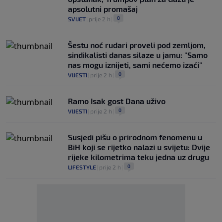
apsolutni promašaj
0
SVIJET
|
prije 2 h
|
Šestu noć rudari proveli pod zemljom,
sindikalisti danas silaze u jamu: "Samo
nas mogu iznijeti, sami nećemo izaći"
0
VIJESTI
|
prije 2 h
|
Ramo Isak gost Dana uživo
0
VIJESTI
|
prije 2 h
|
Susjedi pišu o prirodnom fenomenu u
BiH koji se rijetko nalazi u svijetu: Dvije
rijeke kilometrima teku jedna uz drugu
0
LIFESTYLE
|
prije 2 h
|