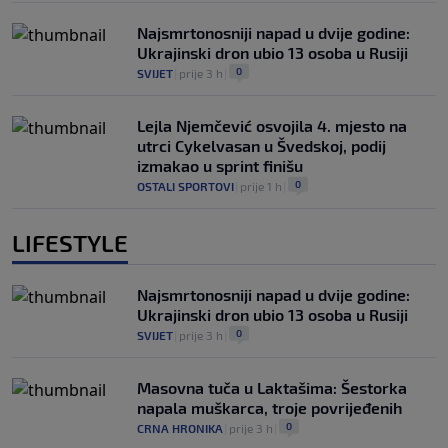
Najsmrtonosniji napad u dvije godine:
Ukrajinski dron ubio 13 osoba u Rusiji
0
SVIJET
|
prije 3 h
|
Lejla Njemčević osvojila 4. mjesto na
utrci Cykelvasan u Švedskoj, podij
izmakao u sprint finišu
0
OSTALI SPORTOVI
|
prije 1 h
|
LIFESTYLE
Najsmrtonosniji napad u dvije godine:
Ukrajinski dron ubio 13 osoba u Rusiji
0
SVIJET
|
prije 3 h
|
Masovna tuča u Laktašima: Šestorka
napala muškarca, troje povrijeđenih
0
CRNA HRONIKA
|
prije 3 h
|