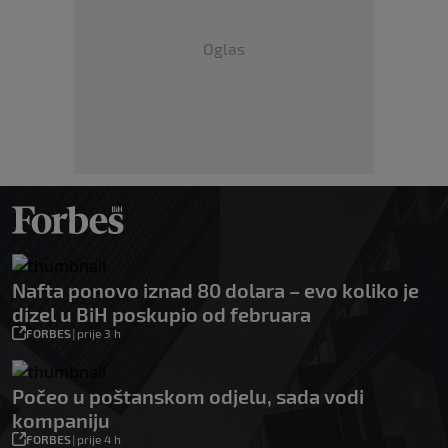
Oglas
Nafta ponovo iznad 80 dolara – evo koliko je
dizel u BiH poskupio od februara
FORBES
|
prije 3 h
Počeo u poštanskom odjelu, sada vodi
kompaniju
FORBES
|
prije 4 h