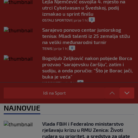
Lejla Njemčević osvojila 4. mjesto na
utrci Cykelvasan u Švedskoj, podij
izmakao u sprint finišu
0
OSTALI SPORTOVI
|
prije 1 h
|
Sarajevo ponovo centar juniorskog
tenisa: Mladi talenti iz 25 zemalja stižu
na veliki međunarodni turnir
0
TENIS
|
prije 1 h
|
Bogoljub Zeljković nakon pobjede Borca
prozvao "sarajevsku čaršiju", zatim i
sudiju, a onda poručio: "Što je Borac jači,
buka je veća"
0
NOGOMET
|
prije 2 h
|
Nova kriza potresa FIFA-u: Gianni
Idi na Sport
Infantino je sada optužen za "obmanu"
0
NOGOMET
|
prije 2 h
|
NAJNOVIJE
Kerim Alajbegović tek stigao, a legende
Juventusa već oduševljene: "Može biti
Vlada FBiH i Federalno ministarstvo
okosnica tima"
rješavaju krizu u RMU Zenica: Životi
0
NOGOMET
|
prije 2 h
|
rudara su prioritet, a sredstva za plate