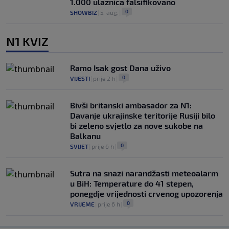
1.000 ulaznica falsifikovano
0
SHOWBIZ
|
5. aug.
|
N1 KVIZ
Ramo Isak gost Dana uživo
0
VIJESTI
|
prije 2 h
|
Bivši britanski ambasador za N1:
Davanje ukrajinske teritorije Rusiji bilo
bi zeleno svjetlo za nove sukobe na
Balkanu
0
SVIJET
|
prije 6 h
|
Sutra na snazi narandžasti meteoalarm
u BiH: Temperature do 41 stepen,
ponegdje vrijednosti crvenog upozorenja
0
VRIJEME
|
prije 6 h
|