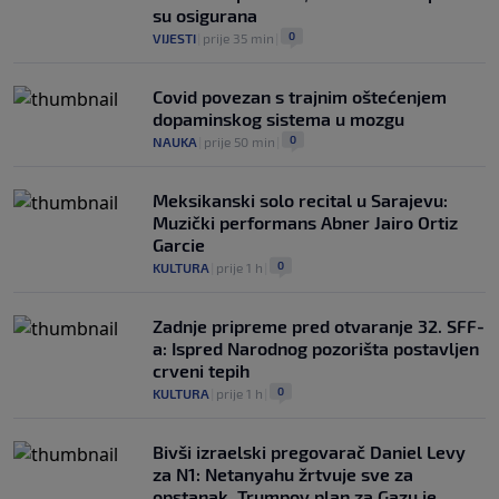
su osigurana
0
VIJESTI
|
prije 35 min
|
Covid povezan s trajnim oštećenjem
dopaminskog sistema u mozgu
0
NAUKA
|
prije 50 min
|
Meksikanski solo recital u Sarajevu:
Muzički performans Abner Jairo Ortiz
Garcie
0
KULTURA
|
prije 1 h
|
Zadnje pripreme pred otvaranje 32. SFF-
a: Ispred Narodnog pozorišta postavljen
crveni tepih
0
KULTURA
|
prije 1 h
|
Bivši izraelski pregovarač Daniel Levy
za N1: Netanyahu žrtvuje sve za
opstanak, Trumpov plan za Gazu je