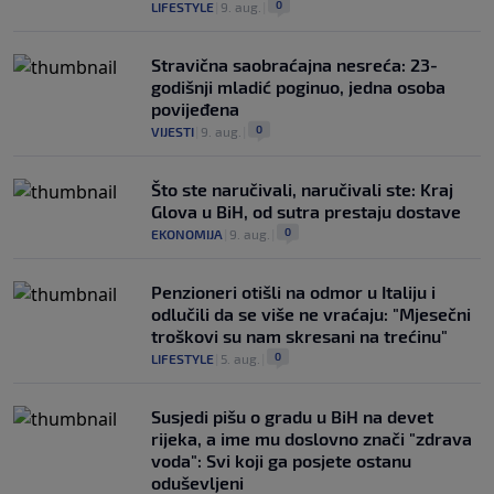
0
LIFESTYLE
|
9. aug.
|
Stravična saobraćajna nesreća: 23-
godišnji mladić poginuo, jedna osoba
povijeđena
0
VIJESTI
|
9. aug.
|
Što ste naručivali, naručivali ste: Kraj
Glova u BiH, od sutra prestaju dostave
0
EKONOMIJA
|
9. aug.
|
Penzioneri otišli na odmor u Italiju i
odlučili da se više ne vraćaju: "Mjesečni
troškovi su nam skresani na trećinu"
0
LIFESTYLE
|
5. aug.
|
Susjedi pišu o gradu u BiH na devet
rijeka, a ime mu doslovno znači "zdrava
voda": Svi koji ga posjete ostanu
oduševljeni