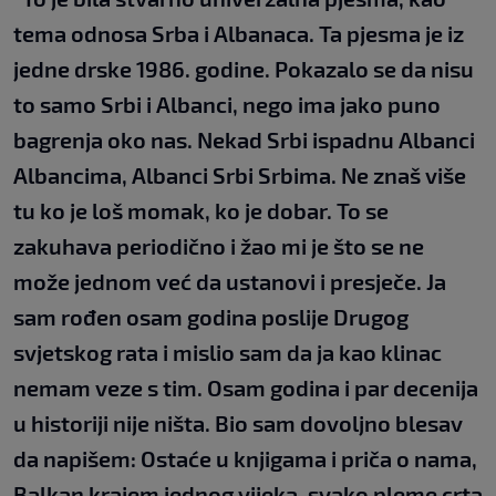
tema odnosa Srba i Albanaca. Ta pjesma je iz
jedne drske 1986. godine. Pokazalo se da nisu
to samo Srbi i Albanci, nego ima jako puno
bagrenja oko nas. Nekad Srbi ispadnu Albanci
Albancima, Albanci Srbi Srbima. Ne znaš više
tu ko je loš momak, ko je dobar. To se
zakuhava periodično i žao mi je što se ne
može jednom već da ustanovi i presječe. Ja
sam rođen osam godina poslije Drugog
svjetskog rata i mislio sam da ja kao klinac
nemam veze s tim. Osam godina i par decenija
u historiji nije ništa. Bio sam dovoljno blesav
da napišem: Ostaće u knjigama i priča o nama,
Balkan krajem jednog vijeka, svako pleme crta