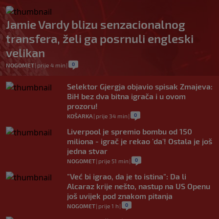
Jamie Vardy blizu senzacionalnog
transfera, želi ga posrnuli engleski
velikan
0
NOGOMET
|
prije 4 min
|
Selektor Gjergja objavio spisak Zmajeva:
BiH bez dva bitna igrača i u ovom
prozoru!
0
KOŠARKA
|
prije 34 min
|
Liverpool je spremio bombu od 150
miliona - igrač je rekao 'da'! Ostala je još
jedna stvar
0
NOGOMET
|
prije 51 min
|
"Već bi igrao, da je to istina": Da li
Alcaraz krije nešto, nastup na US Openu
još uvijek pod znakom pitanja
0
NOGOMET
|
prije 1 h
|