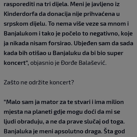
rasporediti na tri dijela. Meni je javljeno iz
Kinderdorfa da donacija nije prihvaćena u
srpskom dijelu. To nema više veze sa mnom i
Banjalukom i tako je počelo to negativno, koje
ja nikada nisam forsirao. Ubjeđen sam da sada
kada bih otišao u Banjaluku da bi bio super
koncert“,
objasnio je Đorđe Balašević.
Zašto ne održite koncert?
“Malo sam ja mator za te stvari i ima milion
mjesta na planeti gdje mogu doći da mi se
ljudi obraduju, a ne da prave slučaj od toga.
Banjaluka je meni apsolutno draga. Šta god