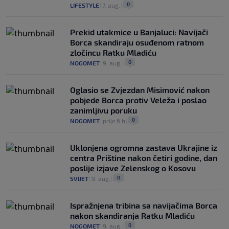
0
LIFESTYLE
|
7. aug.
|
Prekid utakmice u Banjaluci: Navijači
Borca skandiraju osuđenom ratnom
zločincu Ratku Mladiću
0
NOGOMET
|
9. aug.
|
Oglasio se Zvjezdan Misimović nakon
pobjede Borca protiv Veleža i poslao
zanimljivu poruku
0
NOGOMET
|
prije 6 h
|
Uklonjena ogromna zastava Ukrajine iz
centra Prištine nakon četiri godine, dan
poslije izjave Zelenskog o Kosovu
0
SVIJET
|
9. aug.
|
Ispražnjena tribina sa navijačima Borca
nakon skandiranja Ratku Mladiću
0
NOGOMET
|
9. aug.
|