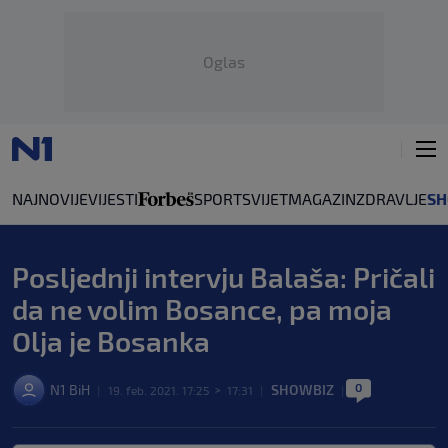
Oglas
NAJNOVIJE
VIJESTI
SPORT
SVIJET
MAGAZIN
ZDRAVLJE
SH
Posljednji intervju Balaša: Pričali
da ne volim Bosance, pa moja
Olja je Bosanka
0
N1 BiH
SHOWBIZ
|
19. feb. 2021. 17:25
>
17:31
|
|