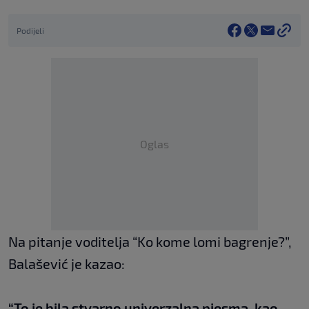
Podijeli
Oglas
Na pitanje voditelja “Ko kome lomi bagrenje?”,
Balašević je kazao:
“To je bila stvarno univerzalna pjesma, kao