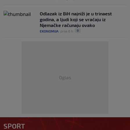
Odlazak iz BiH najniži je u trinaest
godina, a ljudi koji se vraćaju iz
Njemačke računaju ovako
0
EKONOMIJA
|
prije 6 h
|
Oglas
SPORT