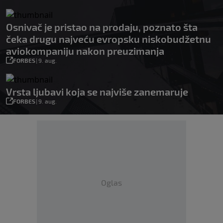
Osnivač je pristao na prodaju, poznato šta
čeka drugu najveću evropsku niskobudžetnu
aviokompaniju nakon preuzimanja
FORBES
|
9. aug.
Vrsta ljubavi koja se najviše zanemaruje
FORBES
|
9. aug.
Oglas