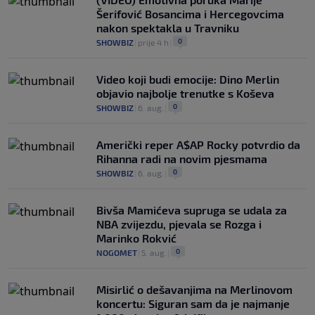
Šerifović Bosancima i Hercegovcima
nakon spektakla u Travniku
0
SHOWBIZ
|
prije 4 h
|
Video koji budi emocije: Dino Merlin
objavio najbolje trenutke s Koševa
0
SHOWBIZ
|
6. aug.
|
Američki reper A$AP Rocky potvrdio da
Rihanna radi na novim pjesmama
0
SHOWBIZ
|
6. aug.
|
Bivša Mamićeva supruga se udala za
NBA zvijezdu, pjevala se Rozga i
Marinko Rokvić
0
NOGOMET
|
5. aug.
|
Misirlić o dešavanjima na Merlinovom
koncertu: Siguran sam da je najmanje