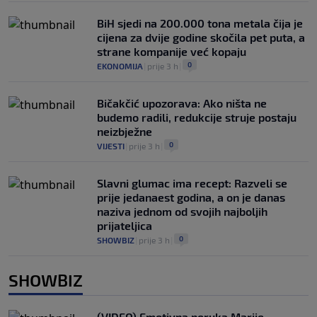
BiH sjedi na 200.000 tona metala čija je
cijena za dvije godine skočila pet puta, a
strane kompanije već kopaju
0
EKONOMIJA
|
prije 3 h
|
Bičakčić upozorava: Ako ništa ne
budemo radili, redukcije struje postaju
neizbježne
0
VIJESTI
|
prije 3 h
|
Slavni glumac ima recept: Razveli se
prije jedanaest godina, a on je danas
naziva jednom od svojih najboljih
prijateljica
0
SHOWBIZ
|
prije 3 h
|
SHOWBIZ
(VIDEO) Emotivna poruka Marije