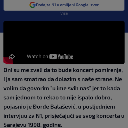
Dodajte N1 u omiljeni Google izvor
Više
Oni su me zvali da to bude koncert pomirenja,
i ja sam smatrao da dolazim s naše strane. Ne
volim da govorim "u ime svih nas" jer to kada
sam jednom to rekao to nije ispalo dobro,
pojasnio je Đorđe Balašević, u posljednjem
intervjuu za N1, prisjećajući se svog koncerta u
Sarajevu 1998. godine.