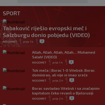
SPORT
Tabaković riješio evropski meč i
Salzburgu donio pobjedu (VIDEO)
|
|
0
NOGOMET
prije 1 h
Allah, Allah, Allah, Allah… Mohamed
Salah! (VIDEO)
|
|
0
NOGOMET
prije 1 h
Tok meča | Borac 1-0 Vitebsk: Borac
dominirao, ali nije ni imao sreće
|
|
0
NOGOMET
prije 2 h
Borac savladao Vitebsk i sa značajnim
kapitalom čeka revanš u Bjelorusiji
|
|
0
NOGOMET
prije 2 h