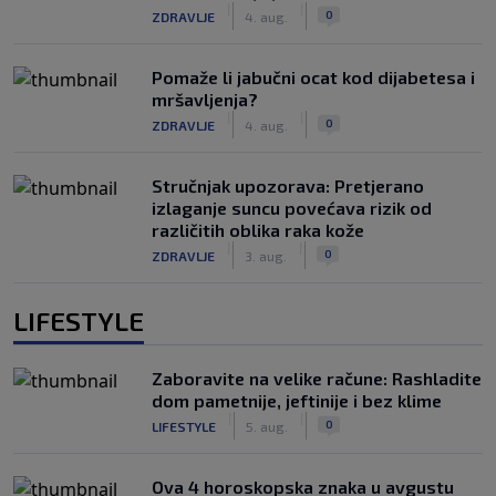
|
|
0
ZDRAVLJE
4. aug.
Pomaže li jabučni ocat kod dijabetesa i
mršavljenja?
|
|
0
ZDRAVLJE
4. aug.
Stručnjak upozorava: Pretjerano
izlaganje suncu povećava rizik od
različitih oblika raka kože
|
|
0
ZDRAVLJE
3. aug.
LIFESTYLE
Zaboravite na velike račune: Rashladite
dom pametnije, jeftinije i bez klime
|
|
0
LIFESTYLE
5. aug.
Ova 4 horoskopska znaka u avgustu