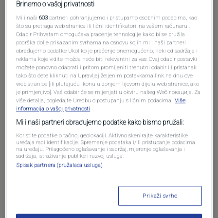
Brinemo o vašoj privatnosti
Mi i naši
603
partneri pohranjujemo i pristupamo osobnim podacima, kao
što su pretraga web stranica ili lični identifikatori, na vašem računaru .
Odabir Prihvatam omogućava praćenje tehnologije kako bi se pružila
Oglas
podrška dolje prikazanim svrhama na osnovu kojih mi i naši partneri
obrađujemo podatke Ukoliko je praćenje onemogućeno, neki od sadržaja i
reklama koje vidite možda neće biti relevantni za vas. Ovaj odabir postavki
možete ponovno odabrati i pritom promijeniti trenutni odabir ili pristanak
tako što ćete kliknuti na Upravljaj željenim postavkama link na dnu ove
web stranice [ili plutajuću ikonu u donjem lijevom dijelu web stranice, ako
je primjenjivo]. Vaš odabir će se mijenjati u okviru našeg Wеб локација. Za
više detalja, pogledajte Uredbu o postupanju s ličnim podacima.
Više
informacija o vašoj privatnosti
Mi i naši partneri obrađujemo podatke kako bismo pružali:
Koristite podatke o tačnoj geolokaciji. Aktivno skenirajte karakteristike
uređaja radi identifikacije. Spremanje podataka i/ili pristupanje podacima
na uređaju. Prilagođeno oglašavanje i sadržaj, mjerenje oglašavanja i
sadržaja, istraživanje publike i razvoj usluga.
Oglas
Spisak partnera (pružalaca usluga)
Prikaži svrhe