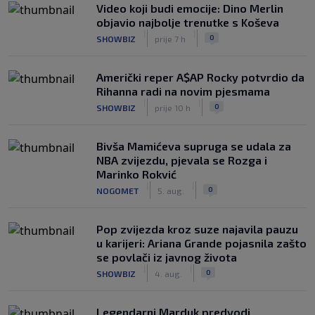
Video koji budi emocije: Dino Merlin
objavio najbolje trenutke s Koševa
|
|
0
SHOWBIZ
prije 7 h
Američki reper A$AP Rocky potvrdio da
Rihanna radi na novim pjesmama
|
|
0
SHOWBIZ
prije 10 h
Bivša Mamićeva supruga se udala za
NBA zvijezdu, pjevala se Rozga i
Marinko Rokvić
|
|
0
NOGOMET
5. aug.
Pop zvijezda kroz suze najavila pauzu
u karijeri: Ariana Grande pojasnila zašto
se povlači iz javnog života
|
|
0
SHOWBIZ
4. aug.
Legendarni Marduk predvodi