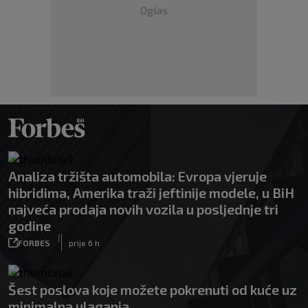
Oglas
Analiza tržišta automobila: Evropa vjeruje
hibridima, Amerika traži jeftinije modele, u BiH
najveća prodaja novih vozila u posljednje tri
godine
|
FORBES
prije 6 h
Šest poslova koje možete pokrenuti od kuće uz
minimalna ulaganja