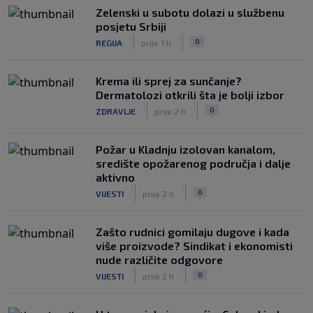
Zelenski u subotu dolazi u službenu
posjetu Srbiji
|
|
0
REGIJA
prije 1 h
Krema ili sprej za sunčanje?
Dermatolozi otkrili šta je bolji izbor
|
|
0
ZDRAVLJE
prije 2 h
Požar u Kladnju izolovan kanalom,
središte opožarenog područja i dalje
aktivno
|
|
0
VIJESTI
prije 2 h
Zašto rudnici gomilaju dugove i kada
više proizvode? Sindikat i ekonomisti
nude različite odgovore
|
|
0
VIJESTI
prije 2 h