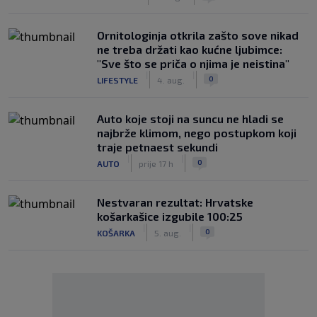
Ornitologinja otkrila zašto sove nikad
ne treba držati kao kućne ljubimce:
"Sve što se priča o njima je neistina"
|
|
0
LIFESTYLE
4. aug.
Auto koje stoji na suncu ne hladi se
najbrže klimom, nego postupkom koji
traje petnaest sekundi
|
|
0
AUTO
prije 17 h
Nestvaran rezultat: Hrvatske
košarkašice izgubile 100:25
|
|
0
KOŠARKA
5. aug.