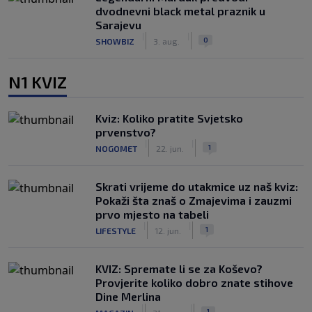
dvodnevni black metal praznik u
Sarajevu
|
|
0
SHOWBIZ
3. aug.
N1 KVIZ
Kviz: Koliko pratite Svjetsko
prvenstvo?
|
|
1
NOGOMET
22. jun.
Skrati vrijeme do utakmice uz naš kviz:
Pokaži šta znaš o Zmajevima i zauzmi
prvo mjesto na tabeli
|
|
1
LIFESTYLE
12. jun.
KVIZ: Spremate li se za Koševo?
Provjerite koliko dobro znate stihove
Dine Merlina
|
|
1