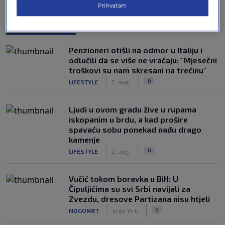
Prihvatam
NAJČITANIJE
Penzioneri otišli na odmor u Italiju i
odlučili da se više ne vraćaju: "Mjesečni
troškovi su nam skresani na trećinu"
|
|
0
LIFESTYLE
5. aug.
Ljudi u ovom gradu žive u rupama
iskopanim u brdu, a kad prošire
spavaću sobu ponekad nađu drago
kamenje
|
|
0
LIFESTYLE
2. aug.
Vučić tokom boravka u BiH: U
Čipuljićima su svi Srbi navijali za
Zvezdu, dresove Partizana nisu htjeli
|
|
0
NOGOMET
prije 14 h