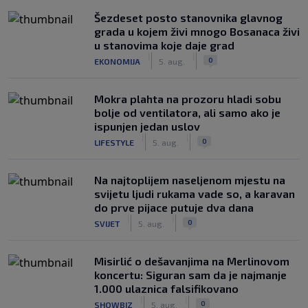
Šezdeset posto stanovnika glavnog
grada u kojem živi mnogo Bosanaca živi
u stanovima koje daje grad
|
|
0
EKONOMIJA
5. aug.
Mokra plahta na prozoru hladi sobu
bolje od ventilatora, ali samo ako je
ispunjen jedan uslov
|
|
0
LIFESTYLE
5. aug.
Na najtoplijem naseljenom mjestu na
svijetu ljudi rukama vade so, a karavan
do prve pijace putuje dva dana
|
|
0
SVIJET
5. aug.
Misirlić o dešavanjima na Merlinovom
koncertu: Siguran sam da je najmanje
1.000 ulaznica falsifikovano
|
|
0
SHOWBIZ
5. aug.