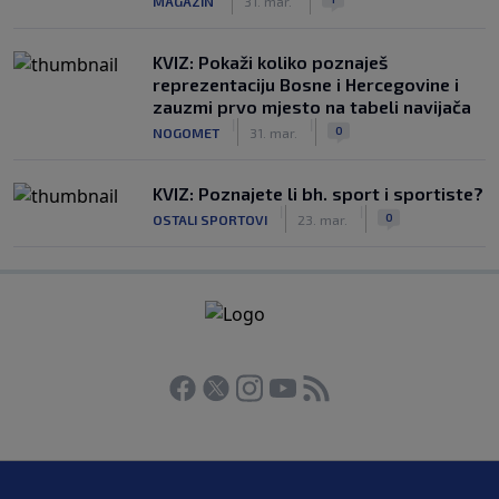
MAGAZIN
31. mar.
KVIZ: Pokaži koliko poznaješ
reprezentaciju Bosne i Hercegovine i
zauzmi prvo mjesto na tabeli navijača
|
|
0
NOGOMET
31. mar.
KVIZ: Poznajete li bh. sport i sportiste?
|
|
0
OSTALI SPORTOVI
23. mar.