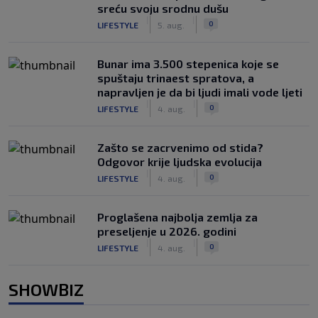
sreću svoju srodnu dušu
|
|
0
LIFESTYLE
5. aug.
Bunar imа 3.500 stepenica koje se
spuštaju trinaest spratova, a
napravljen je da bi ljudi imali vode ljeti
|
|
0
LIFESTYLE
4. aug.
Zašto se zacrvenimo od stida?
Odgovor krije ljudska evolucija
|
|
0
LIFESTYLE
4. aug.
Proglašena najbolja zemlja za
preseljenje u 2026. godini
|
|
0
LIFESTYLE
4. aug.
SHOWBIZ