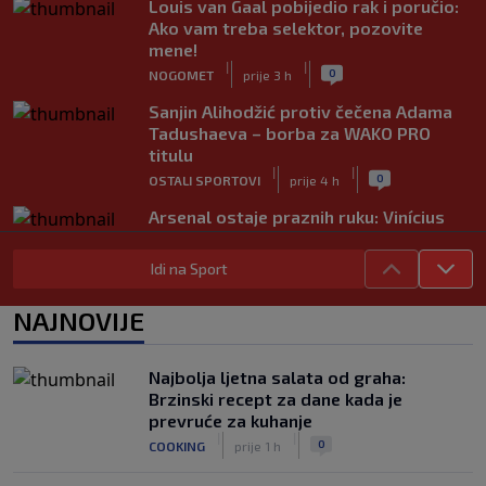
Louis van Gaal pobijedio rak i poručio:
Ako vam treba selektor, pozovite
mene!
|
|
0
NOGOMET
prije 3 h
Sanjin Alihodžić protiv čečena Adama
Tadushaeva – borba za WAKO PRO
titulu
|
|
0
OSTALI SPORTOVI
prije 4 h
Arsenal ostaje praznih ruku: Vinícius
Júnior i Real Madrid postigli dogovor
|
|
0
NOGOMET
prije 4 h
Idi na Sport
Slavni klub potresa kriza: Kultni
NAJNOVIJE
stadion u Italiji bit će prazan na
početku sezone, navijači objavili rat
upravi
Najbolja ljetna salata od graha:
|
|
0
NOGOMET
prije 4 h
Brzinski recept za dane kada je
prevruće za kuhanje
Izvinjenje s elementima prijetnje i
|
|
0
COOKING
prije 1 h
„gomila slabića“ u UEFA-i
|
|
0
NOGOMET
prije 5 h