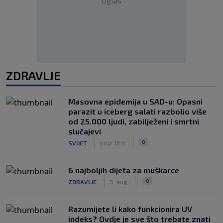
Oglas
ZDRAVLJE
Masovna epidemija u SAD-u: Opasni
parazit u iceberg salati razbolio više
od 25.000 ljudi, zabilježeni i smrtni
slučajevi
|
|
0
SVIJET
prije 16 h
6 najboljih dijeta za muškarce
|
|
0
ZDRAVLJE
5. aug.
Razumijete li kako funkcionira UV
indeks? Ovdje je sve što trebate znati