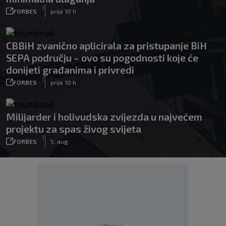
|
FORBES
prije 10 h
CBBiH zvanično aplicirala za pristupanje BiH
SEPA području – ovo su pogodnosti koje će
donijeti građanima i privredi
|
FORBES
prije 10 h
Milijarder i holivudska zvijezda u najvećem
projektu za spas živog svijeta
|
FORBES
5. aug.