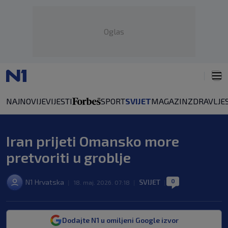
Oglas
NAJNOVIJE
VIJESTI
SPORT
SVIJET
MAGAZIN
ZDRAVLJE
Iran prijeti Omansko more
pretvoriti u groblje
0
N1 Hrvatska
SVIJET
|
18. maj. 2026. 07:18
|
|
Dodajte N1 u omiljeni Google izvor