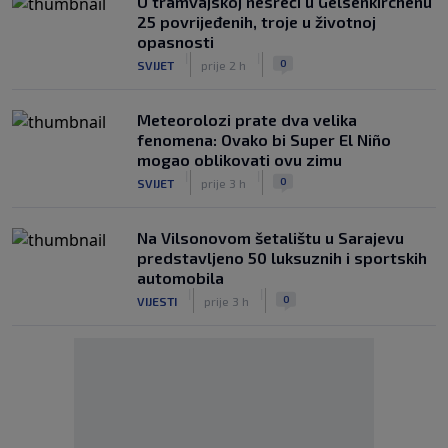
U tramvajskoj nesreći u Gelsenkirchenu
25 povrijeđenih, troje u životnoj
opasnosti
|
|
0
SVIJET
prije 2 h
Meteorolozi prate dva velika
fenomena: Ovako bi Super El Niño
mogao oblikovati ovu zimu
|
|
0
SVIJET
prije 3 h
Na Vilsonovom šetalištu u Sarajevu
predstavljeno 50 luksuznih i sportskih
automobila
|
|
0
VIJESTI
prije 3 h