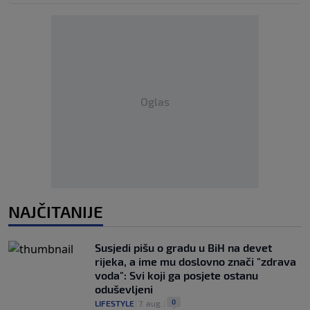
Oglas
NAJČITANIJE
Susjedi pišu o gradu u BiH na devet
rijeka, a ime mu doslovno znači "zdrava
voda": Svi koji ga posjete ostanu
oduševljeni
0
LIFESTYLE
|
7. aug.
|