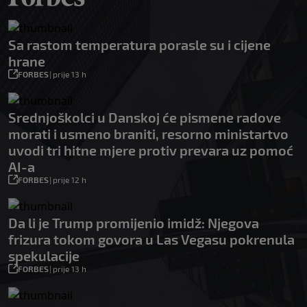
Sa rastom temperatura porasle su i cijene
hrane
FORBES
|
prije 13 h
Srednjoškolci u Danskoj će pismene radove
morati i usmeno braniti, resorno ministartvo
uvodi tri hitne mjere protiv prevara uz pomoć
AI-a
FORBES
|
prije 12 h
Da li je Trump promijenio imidž: Njegova
frizura tokom govora u Las Vegasu pokrenula
spekulacije
FORBES
|
prije 13 h