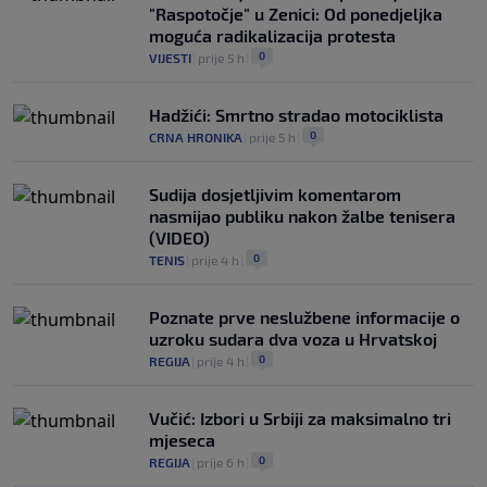
"Raspotočje" u Zenici: Od ponedjeljka
moguća radikalizacija protesta
0
VIJESTI
|
prije 5 h
|
Hadžići: Smrtno stradao motociklista
0
CRNA HRONIKA
|
prije 5 h
|
Sudija dosjetljivim komentarom
nasmijao publiku nakon žalbe tenisera
(VIDEO)
0
TENIS
|
prije 4 h
|
Poznate prve neslužbene informacije o
uzroku sudara dva voza u Hrvatskoj
0
REGIJA
|
prije 4 h
|
Vučić: Izbori u Srbiji za maksimalno tri
mjeseca
0
REGIJA
|
prije 6 h
|