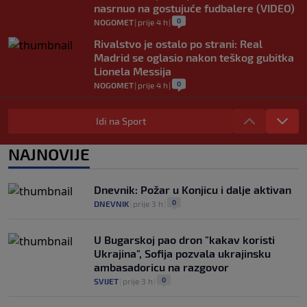
nasrnuo na gostujuće fudbalere (VIDEO)
0
NOGOMET
|
prije 4 h
|
Rivalstvo je ostalo po strani: Real
Madrid se oglasio nakon teškog gubitka
Lionela Messija
0
NOGOMET
|
prije 4 h
|
WNBA igračice odgovorile Kanteru
nakon provokacije: "Nećemo biti politički
Idi na Sport
pijuni"
0
KOŠARKA
|
prije 5 h
|
NAJNOVIJE
Infantino nekada poručivao: "Novac
FIFA-e je vaš novac", danas se suočava s
Dnevnik: Požar u Konjicu i dalje aktivan
najvećom krizom
0
DNEVNIK
|
prije 3 h
|
0
NOGOMET
|
prije 6 h
|
U Bugarskoj pao dron "kakav koristi
Ukrajina", Sofija pozvala ukrajinsku
ambasadoricu na razgovor
0
SVIJET
|
prije 3 h
|