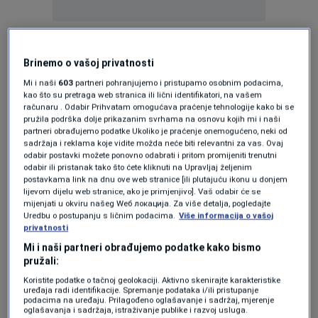
Al Jazeera prenosi da su se pojavile snimke
koje prikazuju posljedice napada.
Brinemo o vašoj privatnosti
Mi i naši
603
partneri pohranjujemo i pristupamo osobnim podacima,
Oman potvrdio: Nuklearni pregovori
kao što su pretraga web stranica ili lični identifikatori, na vašem
SAD-a i Irana otkazani
računaru . Odabir Prihvatam omogućava praćenje tehnologije kako bi se
pružila podrška dolje prikazanim svrhama na osnovu kojih mi i naši
SVIJET
|
14. jun.
partneri obrađujemo podatke Ukoliko je praćenje onemogućeno, neki od
Kako je skrenuta pažnja s Gaze
sadržaja i reklama koje vidite možda neće biti relevantni za vas. Ovaj
SVIJET
|
14. jun.
odabir postavki možete ponovno odabrati i pritom promijeniti trenutni
odabir ili pristanak tako što ćete kliknuti na Upravljaj željenim
postavkama link na dnu ove web stranice [ili plutajuću ikonu u donjem
lijevom dijelu web stranice, ako je primjenjivo]. Vaš odabir će se
Na snimcima se vidi veliki požar praćen gustim
mijenjati u okviru našeg Wеб локација. Za više detalja, pogledajte
Uredbu o postupanju s ličnim podacima.
Više informacija o vašoj
oblakom tamnog dima.
privatnosti
Mi i naši partneri obrađujemo podatke kako bismo
Luka se nalazi u blizini iranskog gasnog polja
pružali:
South Pars, najvećeg prirodnog gasnog
Koristite podatke o tačnoj geolokaciji. Aktivno skenirajte karakteristike
uređaja radi identifikacije. Spremanje podataka i/ili pristupanje
nalazišta na svijetu.
podacima na uređaju. Prilagođeno oglašavanje i sadržaj, mjerenje
oglašavanja i sadržaja, istraživanje publike i razvoj usluga.