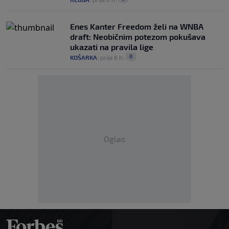
Enes Kanter Freedom želi na WNBA
draft: Neobičnim potezom pokušava
ukazati na pravila lige
0
KOŠARKA
|
prije 6 h
|
Oglas