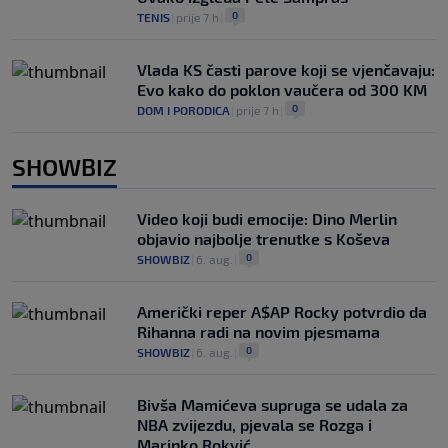
0
TENIS
|
prije 7 h
|
Vlada KS časti parove koji se vjenčavaju:
Evo kako do poklon vaučera od 300 KM
0
DOM I PORODICA
|
prije 7 h
|
SHOWBIZ
Video koji budi emocije: Dino Merlin
objavio najbolje trenutke s Koševa
0
SHOWBIZ
|
6. aug.
|
Američki reper A$AP Rocky potvrdio da
Rihanna radi na novim pjesmama
0
SHOWBIZ
|
6. aug.
|
Bivša Mamićeva supruga se udala za
NBA zvijezdu, pjevala se Rozga i
Marinko Rokvić