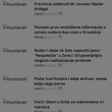
Preminuo istaknuti bh. novinar Hajdar
Arifagić
0
VIJESTI
|
prije 4 h
|
Poznate prve neslužbene informacije o
uzroku sudara dva voza u Hrvatskoj
0
REGIJA
|
prije 4 h
|
Rudari i dalje ne žele napustiti jamu
"Raspotočje" u Zenici: Od ponedjeljka
moguća radikalizacija protesta
0
VIJESTI
|
prije 5 h
|
Požar kod Konjica i dalje aktivan, stanje
bolje nego jutros
0
VIJESTI
|
prije 5 h
|
Vučić: Izbori u Srbiji za maksimalno tri
mjeseca
0
REGIJA
|
prije 6 h
|