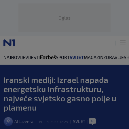
Oglas
NAJNOVIJE
VIJESTI
SPORT
SVIJET
MAGAZIN
ZDRAVLJE
S
Iranski mediji: Izrael napada
energetsku infrastrukturu,
najveće svjetsko gasno polje u
plamenu
0
Al Jazeera
SVIJET
|
14. jun. 2025. 18:25
|
|