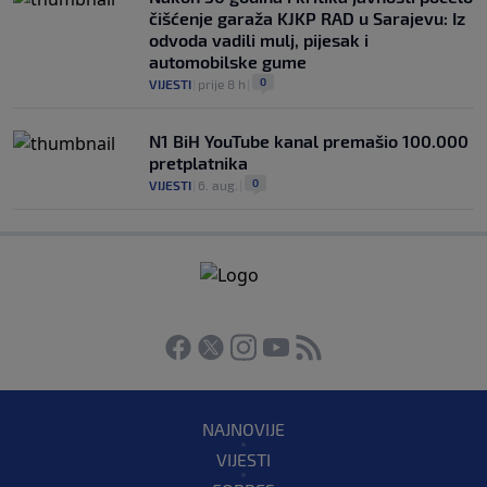
čišćenje garaža KJKP RAD u Sarajevu: Iz
odvoda vadili mulj, pijesak i
automobilske gume
0
VIJESTI
|
prije 8 h
|
N1 BiH YouTube kanal premašio 100.000
pretplatnika
0
VIJESTI
|
6. aug.
|
NAJNOVIJE
VIJESTI