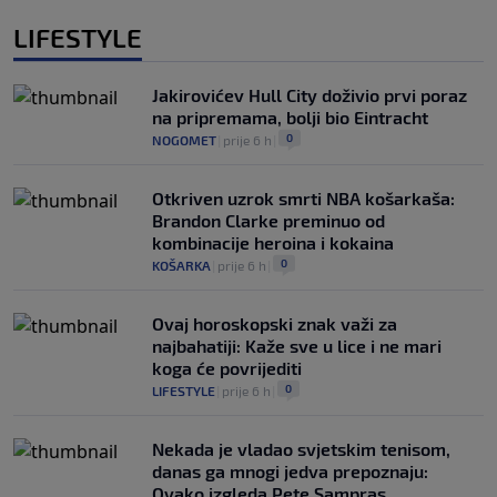
LIFESTYLE
Jakirovićev Hull City doživio prvi poraz
na pripremama, bolji bio Eintracht
0
NOGOMET
|
prije 6 h
|
Otkriven uzrok smrti NBA košarkaša:
Brandon Clarke preminuo od
kombinacije heroina i kokaina
0
KOŠARKA
|
prije 6 h
|
Ovaj horoskopski znak važi za
najbahatiji: Kaže sve u lice i ne mari
koga će povrijediti
0
LIFESTYLE
|
prije 6 h
|
Nekada je vladao svjetskim tenisom,
danas ga mnogi jedva prepoznaju:
Ovako izgleda Pete Sampras