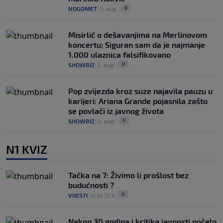
0
NOGOMET
|
5. aug.
|
Misirlić o dešavanjima na Merlinovom
koncertu: Siguran sam da je najmanje
1.000 ulaznica falsifikovano
0
SHOWBIZ
|
5. aug.
|
Pop zvijezda kroz suze najavila pauzu u
karijeri: Ariana Grande pojasnila zašto
se povlači iz javnog života
0
SHOWBIZ
|
4. aug.
|
N1 KVIZ
Tačka na 7: Živimo li prošlost bez
budućnosti ?
0
VIJESTI
|
prije 12 h
|
Nakon 30 godina i kritika javnosti počelo