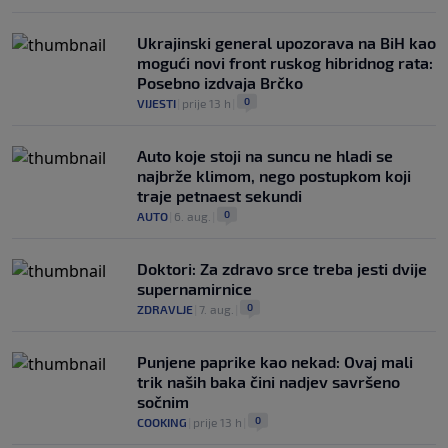
Ukrajinski general upozorava na BiH kao
mogući novi front ruskog hibridnog rata:
Posebno izdvaja Brčko
0
VIJESTI
|
prije 13 h
|
Auto koje stoji na suncu ne hladi se
najbrže klimom, nego postupkom koji
traje petnaest sekundi
0
AUTO
|
6. aug.
|
Doktori: Za zdravo srce treba jesti dvije
supernamirnice
0
ZDRAVLJE
|
7. aug.
|
Punjene paprike kao nekad: Ovaj mali
trik naših baka čini nadjev savršeno
sočnim
0
COOKING
|
prije 13 h
|