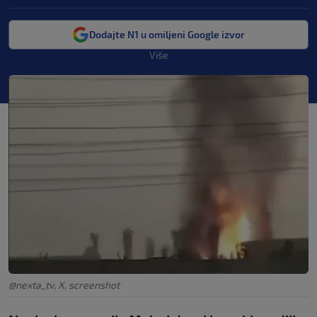
Dodajte N1 u omiljeni Google izvor
Više
@nexta_tv, X, screenshot