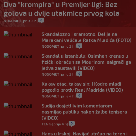
Dva "krompira" u Premijer ligi: Bez
golova u dvije utakmice prvog kola
0
NOGOMET
|
prije 2 h
|
Skandalozno i sramotno: Delije na
Marakani veličale Ratka Mladića (FOTO)
0
NOGOMET
|
prije 2 h
|
Skandal u Istanbulu: Osimhen krenuo u
fizički obračun sa Mourinom, saigrači ga
jedva zaustavili (VIDEO)
0
NOGOMET
|
prije 2 h
|
Kakav otac, takav sin: I Kodro mlađi
pogodio protiv Real Madrida (VIDEO)
0
NOGOMET
|
prije 4 h
|
Sudija dosjetljivim komentarom
nasmijao publiku nakon žalbe tenisera
(VIDEO)
0
TENIS
|
prije 4 h
|
Haos u Irskoj: Navijač utrčao na teren i