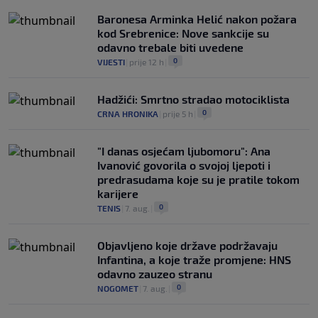
Baronesa Arminka Helić nakon požara
kod Srebrenice: Nove sankcije su
odavno trebale biti uvedene
0
VIJESTI
|
prije 12 h
|
Hadžići: Smrtno stradao motociklista
0
CRNA HRONIKA
|
prije 5 h
|
"I danas osjećam ljubomoru": Ana
Ivanović govorila o svojoj ljepoti i
predrasudama koje su je pratile tokom
karijere
0
TENIS
|
7. aug.
|
Objavljeno koje države podržavaju
Infantina, a koje traže promjene: HNS
odavno zauzeo stranu
0
NOGOMET
|
7. aug.
|