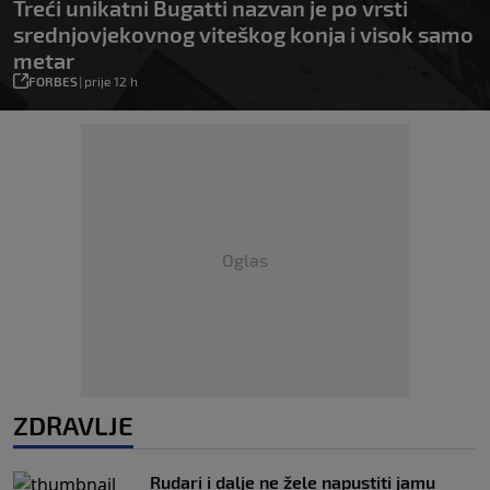
Treći unikatni Bugatti nazvan je po vrsti
srednjovjekovnog viteškog konja i visok samo
metar
FORBES
|
prije 12 h
Oglas
ZDRAVLJE
Rudari i dalje ne žele napustiti jamu