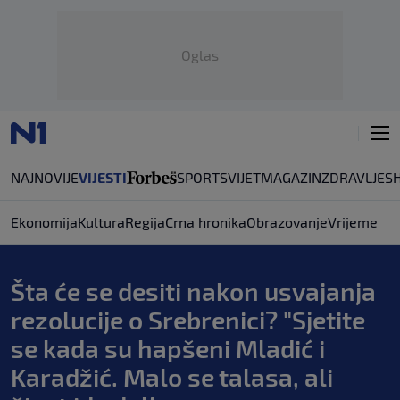
Oglas
NAJNOVIJE
VIJESTI
SPORT
SVIJET
MAGAZIN
ZDRAVLJE
S
Ekonomija
Kultura
Regija
Crna hronika
Obrazovanje
Vrijeme
Šta će se desiti nakon usvajanja
rezolucije o Srebrenici? "Sjetite
se kada su hapšeni Mladić i
Karadžić. Malo se talasa, ali