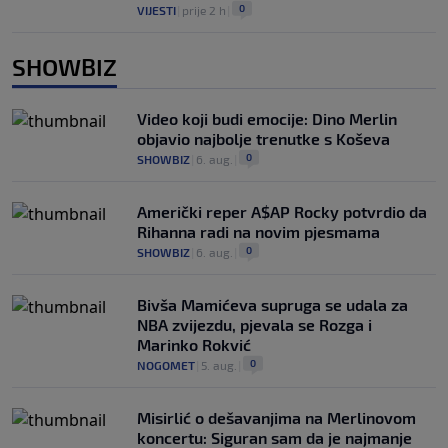
0
VIJESTI
|
prije 2 h
|
SHOWBIZ
Video koji budi emocije: Dino Merlin
objavio najbolje trenutke s Koševa
0
SHOWBIZ
|
6. aug.
|
Američki reper A$AP Rocky potvrdio da
Rihanna radi na novim pjesmama
0
SHOWBIZ
|
6. aug.
|
Bivša Mamićeva supruga se udala za
NBA zvijezdu, pjevala se Rozga i
Marinko Rokvić
0
NOGOMET
|
5. aug.
|
Misirlić o dešavanjima na Merlinovom
koncertu: Siguran sam da je najmanje