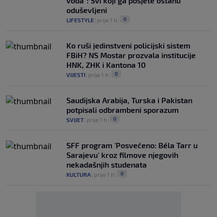
voda": Svi koji ga posjete ostanu
oduševljeni
0
LIFESTYLE
|
prije 1 h
|
Ko ruši jedinstveni policijski sistem
FBiH? NS Mostar prozvala institucije
HNK, ZHK i Kantona 10
0
VIJESTI
|
prije 1 h
|
Saudijska Arabija, Turska i Pakistan
potpisali odbrambeni sporazum
0
SVIJET
|
prije 1 h
|
SFF program 'Posvećeno: Béla Tarr u
Sarajevu' kroz filmove njegovih
nekadašnjih studenata
0
KULTURA
|
prije 1 h
|