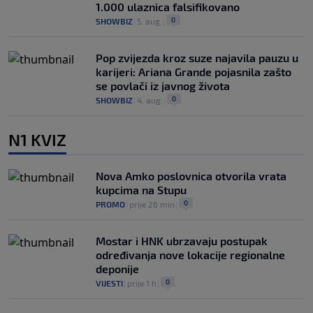
1.000 ulaznica falsifikovano
0
SHOWBIZ
|
5. aug.
|
Pop zvijezda kroz suze najavila pauzu u
karijeri: Ariana Grande pojasnila zašto
se povlači iz javnog života
0
SHOWBIZ
|
4. aug.
|
N1 KVIZ
Nova Amko poslovnica otvorila vrata
kupcima na Stupu
0
PROMO
|
prije 26 min
|
Mostar i HNK ubrzavaju postupak
određivanja nove lokacije regionalne
deponije
0
VIJESTI
|
prije 1 h
|