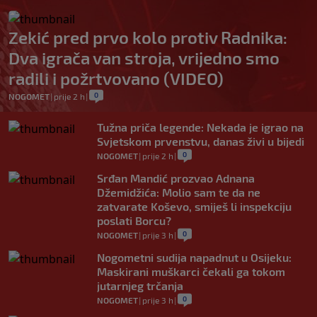
Zekić pred prvo kolo protiv Radnika:
Dva igrača van stroja, vrijedno smo
radili i požrtvovano (VIDEO)
0
NOGOMET
|
prije 2 h
|
Tužna priča legende: Nekada je igrao na
Svjetskom prvenstvu, danas živi u bijedi
0
NOGOMET
|
prije 2 h
|
Srđan Mandić prozvao Adnana
Džemidžića: Molio sam te da ne
zatvarate Koševo, smiješ li inspekciju
poslati Borcu?
0
NOGOMET
|
prije 3 h
|
Nogometni sudija napadnut u Osijeku:
Maskirani muškarci čekali ga tokom
jutarnjeg trčanja
0
NOGOMET
|
prije 3 h
|