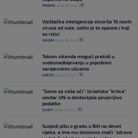
0
PROMO
|
prije 26 min
|
Vještačka inteligencija stvorila 16 novih
virusa od nule, zašto je to opasno i koji
su rizici
0
NAUKA
|
prije 35 min
|
Tokom vikenda mogući prekidi u
vodosnadbijevanju u pojedinim
sarajevskim ulicama
0
VIJESTI
|
prije 43 min
|
"Samo za vaše oči": Izraelska "krtica"
unutar UN-a dostavljala povjerljive
podatke
0
SVIJET
|
prije 47 min
|
Susjedi pišu o gradu u BiH na devet
rijeka, a ime mu doslovno znači "zdrava