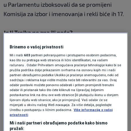
u Parlamentu izboksovali da se promijeni
Komisija za izbor i imenovanja i rekli biće ih 17.
Je li Trojka ne zna ili neće?
Brinemo o vašoj privatnosti
Posao je to, treba raditi. Zar nije lakše ponovo
Mi i naši
603
partneri pohranjujemo i pristupamo osobnim podacima,
biti na vlasti na toj retorici Dodik - ti meni, ja
kao što su pretraga web stranica ili lični identifikatori, na vašem
računaru . Odabir Prihvatam omogućava praćenje tehnologije kako bi se
tebi, pa čas atmosfera, atmosfera,
pružila podrška dolje prikazanim svrhama na osnovu kojih mi i naši
partneri obrađujemo podatke Ukoliko je praćenje onemogućeno, neki od
dogovaranje, ubiše nas tom atmosferom. Čas
sadržaja i reklama koje vidite možda neće biti relevantni za vas. Ovaj
odabir postavki možete ponovno odabrati i pritom promijeniti trenutni
nema koalicije na državnom nivou i tako...
odabir ili pristanak tako što ćete kliknuti na Upravljaj željenim
postavkama link na dnu ove web stranice [ili plutajuću ikonu u donjem
lijevom dijelu web stranice, ako je primjenjivo]. Vaš odabir će se
mijenjati u okviru našeg Wеб локација. Za više detalja, pogledajte
Trojka je bacila sve karte na politiku
Uredbu o postupanju s ličnim podacima.
Više informacija o vašoj
privatnosti
kompromisa, Evrope i dogovora. Može li se
Mi i naši partneri obrađujemo podatke kako bismo
desiti da im se to "obije o glavu"?
pružali: