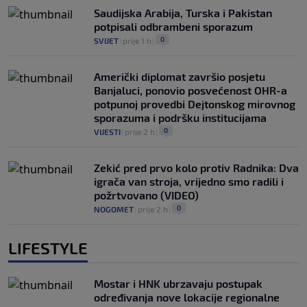
Saudijska Arabija, Turska i Pakistan
potpisali odbrambeni sporazum
0
SVIJET
|
prije 1 h
|
Američki diplomat završio posjetu
Banjaluci, ponovio posvećenost OHR-a
potpunoj provedbi Dejtonskog mirovnog
sporazuma i podršku institucijama
0
VIJESTI
|
prije 2 h
|
Zekić pred prvo kolo protiv Radnika: Dva
igrača van stroja, vrijedno smo radili i
požrtvovano (VIDEO)
0
NOGOMET
|
prije 2 h
|
LIFESTYLE
Mostar i HNK ubrzavaju postupak
određivanja nove lokacije regionalne