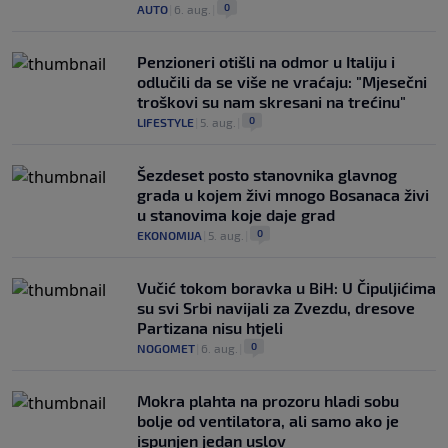
0
AUTO
|
6. aug.
|
Penzioneri otišli na odmor u Italiju i
odlučili da se više ne vraćaju: "Mjesečni
troškovi su nam skresani na trećinu"
0
LIFESTYLE
|
5. aug.
|
Šezdeset posto stanovnika glavnog
grada u kojem živi mnogo Bosanaca živi
u stanovima koje daje grad
0
EKONOMIJA
|
5. aug.
|
Vučić tokom boravka u BiH: U Čipuljićima
su svi Srbi navijali za Zvezdu, dresove
Partizana nisu htjeli
0
NOGOMET
|
6. aug.
|
Mokra plahta na prozoru hladi sobu
bolje od ventilatora, ali samo ako je
ispunjen jedan uslov