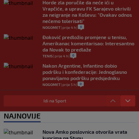
Horde zla poručile da neće ići u
Vrapčiće, a upravu FK Sarajevo okrivili
za neigranje na Koševu: "Ovakav odnos
nećemo tolerisati"
0
NOGOMET
|
prije 4 h
|
Đoković predložio promjene u tenisu,
Amerikanac komentarisao: Interesantno
da Novak to predlaže
0
TENIS
|
prije 4 h
|
Nakon Argentine, Infantino dobio
podršku i konfederacije: Jednoglasno
ponavljamo podršku predsjedniku
0
NOGOMET
|
prije 5 h
|
Tužne vijesti: Preminuo nekadašnji
prvak Jugoslavije
Idi na Sport
0
OSTALI SPORTOVI
|
prije 6 h
|
NAJNOVIJE
Pravna bitka Luke Dončića i Anamarije
Goltes seli se u Sloveniju: Spominje se
čak 50 miliona dolara
Nova Amko poslovnica otvorila vrata
0
KOŠARKA
|
prije 6 h
|
kupcima na Stupu