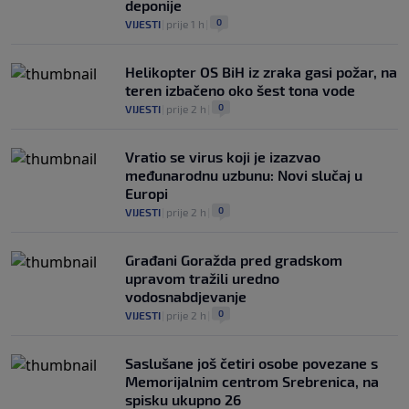
deponije
0
VIJESTI
|
prije 1 h
|
Helikopter OS BiH iz zraka gasi požar, na
teren izbačeno oko šest tona vode
0
VIJESTI
|
prije 2 h
|
Vratio se virus koji je izazvao
međunarodnu uzbunu: Novi slučaj u
Europi
0
VIJESTI
|
prije 2 h
|
Građani Goražda pred gradskom
upravom tražili uredno
vodosnabdjevanje
0
VIJESTI
|
prije 2 h
|
Saslušane još četiri osobe povezane s
Memorijalnim centrom Srebrenica, na
spisku ukupno 26