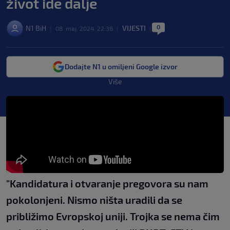
život ide dalje
0
N1 BiH
VIJESTI
|
08. maj. 2024. 22:38
|
|
Dodajte N1 u omiljeni Google izvor
Više
"Kandidatura i otvaranje pregovora su nam
pokolonjeni. Nismo ništa uradili da se
približimo Evropskoj uniji. Trojka se nema čim