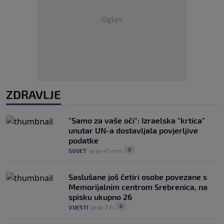
Oglas
ZDRAVLJE
"Samo za vaše oči": Izraelska "krtica"
unutar UN-a dostavljala povjerljive
podatke
0
SVIJET
|
prije 47 min
|
Saslušane još četiri osobe povezane s
Memorijalnim centrom Srebrenica, na
spisku ukupno 26
0
VIJESTI
|
prije 2 h
|