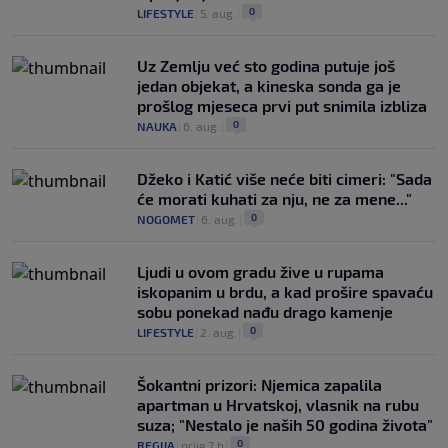
0
LIFESTYLE
|
5. aug.
|
Uz Zemlju već sto godina putuje još
jedan objekat, a kineska sonda ga je
prošlog mjeseca prvi put snimila izbliza
0
NAUKA
|
6. aug.
|
Džeko i Katić više neće biti cimeri: "Sada
će morati kuhati za nju, ne za mene..."
0
NOGOMET
|
6. aug.
|
Ljudi u ovom gradu žive u rupama
iskopanim u brdu, a kad prošire spavaću
sobu ponekad nađu drago kamenje
0
LIFESTYLE
|
2. aug.
|
Šokantni prizori: Njemica zapalila
apartman u Hrvatskoj, vlasnik na rubu
suza; "Nestalo je naših 50 godina života"
0
REGIJA
|
prije 7 h
|