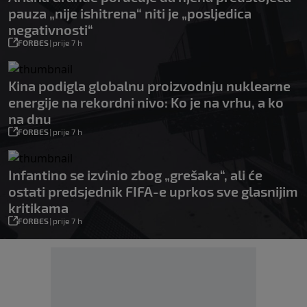
pauza „nije ishitrena“ niti je „posljedica
negativnosti“
FORBES
|
prije 7 h
Kina podigla globalnu proizvodnju nuklearne
energije na rekordni nivo: Ko je na vrhu, a ko
na dnu
FORBES
|
prije 7 h
Infantino se izvinio zbog „grešaka“, ali će
ostati predsjednik FIFA-e uprkos sve glasnijim
kritikama
FORBES
|
prije 7 h