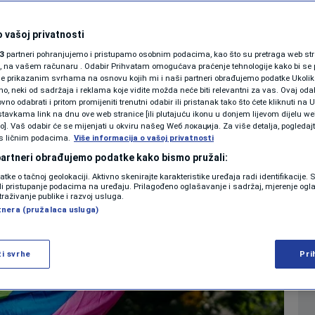
n Bosnia
KOLUMNE
 vašoj privatnosti
0
 maj. 2026. 10:27
NEWS
komentara
|
|
3
partneri pohranjujemo i pristupamo osobnim podacima, kao što su pretraga web stran
PODCAST
ori, na vašem računaru . Odabir Prihvatam omogućava praćenje tehnologije kako bi se 
je prikazanim svrhama na osnovu kojih mi i naši partneri obrađujemo podatke Ukoliko
 neki od sadržaja i reklama koje vidite možda neće biti relevantni za vas. Ovaj odab
N1 SPECIJAL
no odabrati i pritom promijeniti trenutni odabir ili pristanak tako što ćete kliknuti na U
Više
tavkama link na dnu ove web stranice [ili plutajuću ikonu u donjem lijevom dijelu we
FENOMENI
vo]. Vaš odabir će se mijenjati u okviru našeg Wеб локација. Za više detalja, pogledaj
s ličnim podacima.
Više informacija o vašoj privatnosti
NEISTRAŽENO
 partneri obrađujemo podatke kako bismo pružali:
datke o tačnoj geolokaciji. Aktivno skenirajte karakteristike uređaja radi identifikacije.
VIRALNO
ili pristupanje podacima na uređaju. Prilagođeno oglašavanje i sadržaj, mjerenje ogl
traživanje publike i razvoj usluga.
tnera (pružalaca usluga)
FOTO
PROMO
ži svrhe
Pri
VIDEO