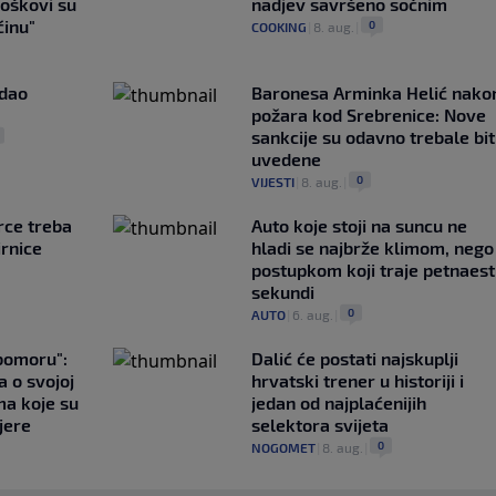
roškovi su
nadjev savršeno sočnim
ćinu"
0
COOKING
|
8. aug.
|
adao
Baronesa Arminka Helić nako
požara kod Srebrenice: Nove
sankcije su odavno trebale bit
uvedene
0
VIJESTI
|
8. aug.
|
rce treba
Auto koje stoji na suncu ne
irnice
hladi se najbrže klimom, nego
postupkom koji traje petnaest
sekundi
0
AUTO
|
6. aug.
|
ubomoru":
Dalić će postati najskuplji
a o svojoj
hrvatski trener u historiji i
ma koje su
jedan od najplaćenijih
jere
selektora svijeta
0
NOGOMET
|
8. aug.
|