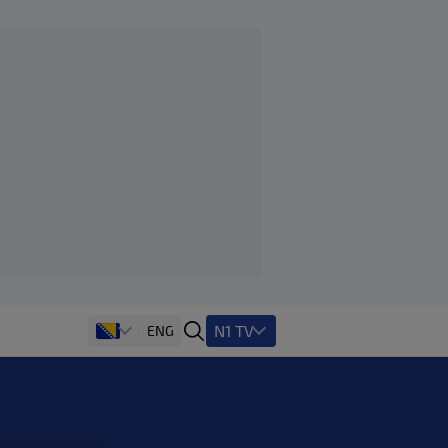
N1 TV
ENG