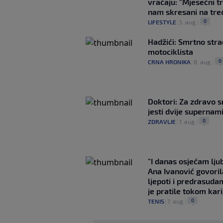
vraćaju: "Mjesečni t
nam skresani na tre
0
LIFESTYLE
|
5. aug.
|
Hadžići: Smrtno str
motociklista
0
CRNA HRONIKA
|
8. aug.
|
Doktori: Za zdravo s
jesti dvije supernam
0
ZDRAVLJE
|
7. aug.
|
"I danas osjećam lj
Ana Ivanović govoril
ljepoti i predrasuda
je pratile tokom kari
0
TENIS
|
7. aug.
|