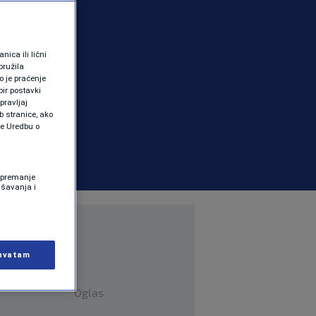
ica ili lični
pružila
 je praćenje
ir postavki
pravljaj
b stranice, ako
te Uredbu o
 Spremanje
ašavanja i
hvatam
Oglas