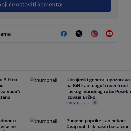
koji će ostaviti komentar
ežama
 u BiH na
Ukrajinski general upozorava
mu
na BiH kao mogući novi front
ava voda":
ruskog hibridnog rata: Poseb
stanu
izdvaja Brčko
0
VIJESTI
|
8. aug.
|
 odmor u
Punjene paprike kao nekad:
e više ne
Ovaj mali trik naših baka čini