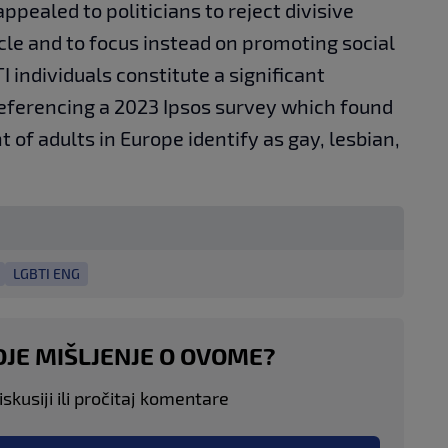
appealed to politicians to reject divisive
ycle and to focus instead on promoting social
I individuals constitute a significant
referencing a 2023 Ipsos survey which found
t of adults in Europe identify as gay, lesbian,
LGBTI ENG
OJE MIŠLJENJE O OVOME?
skusiji ili pročitaj komentare