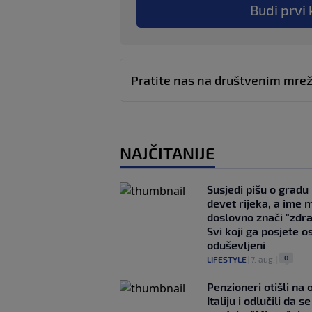
Budi prvi 
Pratite nas na društvenim mr
NAJČITANIJE
Susjedi pišu o gradu
devet rijeka, a ime 
doslovno znači "zdr
Svi koji ga posjete o
oduševljeni
0
LIFESTYLE
|
7. aug.
|
Penzioneri otišli na
Italiju i odlučili da s