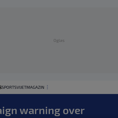
Oglas
SPORT
SVIJET
MAGAZIN
ZDRAVLJE
aign warning over
SHOWBIZ