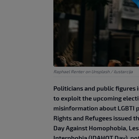
Raphael Renter on Unsplash / ilustarcija
Politicians and public figure
to exploit the upcoming elect
misinformation about LGBTI p
Rights and Refugees issued th
Day Against Homophobia, Les
Interphobia (IDAHOT Day), no