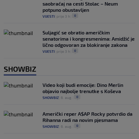
saobraćaj na cesti Stolac – Neum
potpuno obustavljen
0
VIJESTI
|
prije 3 h
|
Suljagić se obratio američkim
senatorima i kongresmenima: Amidžić je
lično odgovoran za blokiranje zakona
0
VIJESTI
|
prije 3 h
|
SHOWBIZ
Video koji budi emocije: Dino Merlin
objavio najbolje trenutke s Koševa
0
SHOWBIZ
|
6. aug.
|
Američki reper A$AP Rocky potvrdio da
Rihanna radi na novim pjesmama
0
SHOWBIZ
|
6. aug.
|