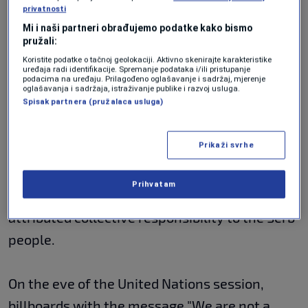
privatnosti
The "People's Patrol" is known for glorifying
Mi i naši partneri obrađujemo podatke kako bismo
Ratko Mladic, who was convicted in The Hague
pružali:
Koristite podatke o tačnoj geolokaciji. Aktivno skenirajte karakteristike
for genocide in Srebrenica, organizing protests
uređaja radi identifikacije. Spremanje podataka i/ili pristupanje
podacima na uređaju. Prilagođeno oglašavanje i sadržaj, mjerenje
in support of Russia after it invaded Ukraine.
oglašavanja i sadržaja, istraživanje publike i razvoj usluga.
Spisak partnera (pružalaca usluga)
The group also attacks refugees and migrants.
Prikaži svrhe
The adoption of the Resolution on Srebrenica
was also opposed by the government in
Prihvatam
Serbia, whose representatives said it
attributed collective responsibility to the Serb
people.
On the eve of the United Nations session,
billboards with the message "We are not a