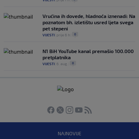
Vrućina ih dovede, hladnoća iznenadi: Na
poznatom bh. izletištu usred ljeta svega
pet stepeni
0
VIJESTI
|
prije 6 h
|
N1 BiH YouTube kanal premašio 100.000
pretplatnika
0
VIJESTI
|
6. aug.
|
NAJNOVIJE