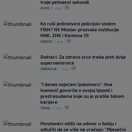
traje petnaest sekundi
0
AUTO
|
6. aug.
|
Ko ruši jedinstveni policijski sistem
FBiH? NS Mostar prozvala institucije
HNK, ZHK i Kantona 10
0
VIJESTI
|
7. aug.
|
Doktori: Za zdravo srce treba jesti dvije
supernamirnice
0
ZDRAVLJE
|
7. aug.
|
"I danas osjećam ljubomoru": Ana
Ivanović govorila o svojoj ljepoti i
predrasudama koje su je pratile tokom
karijere
0
TENIS
|
7. aug.
|
Penzioneri otišli na odmor u Italiju i
odlučili da se više ne vraćaju: "Mjesečni