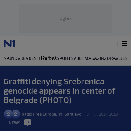
Oglas
NAJNOVIJE
VIJESTI
SPORT
SVIJET
MAGAZIN
ZDRAVLJE
SH
Graffiti denying Srebrenica
genocide appears in center of
Belgrade (PHOTO)
,
Radio Free Europe
N1 Sarajevo
|
04. jun. 2024. 20:53
0
NEWS
|
|