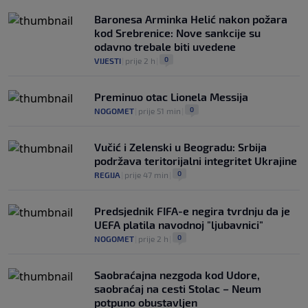
Baronesa Arminka Helić nakon požara
kod Srebrenice: Nove sankcije su
odavno trebale biti uvedene
0
VIJESTI
|
prije 2 h
|
Preminuo otac Lionela Messija
0
NOGOMET
|
prije 51 min
|
Vučić i Zelenski u Beogradu: Srbija
podržava teritorijalni integritet Ukrajine
0
REGIJA
|
prije 47 min
|
Predsjednik FIFA-e negira tvrdnju da je
UEFA platila navodnoj "ljubavnici"
0
NOGOMET
|
prije 2 h
|
Saobraćajna nezgoda kod Udore,
saobraćaj na cesti Stolac – Neum
potpuno obustavljen