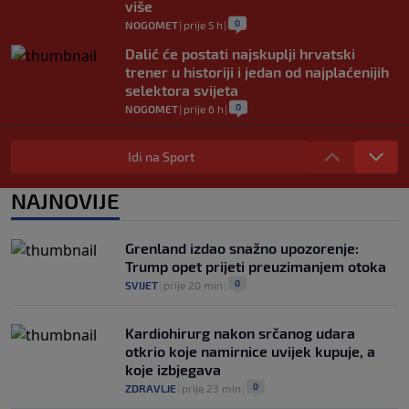
više
0
NOGOMET
|
prije 5 h
|
Dalić će postati najskuplji hrvatski
trener u historiji i jedan od najplaćenijih
selektora svijeta
0
NOGOMET
|
prije 6 h
|
Otkriveno ko je bio Georginina prva
ljubav: Njihova priča ponovo postala
Idi na Sport
viralna
0
NOGOMET
|
7. aug.
|
NAJNOVIJE
Neočekivan transfer na pomolu: Monaco
se uključio u utrku za Lukakua
Grenland izdao snažno upozorenje:
0
NOGOMET
|
7. aug.
|
Trump opet prijeti preuzimanjem otoka
0
SVIJET
|
prije 20 min
|
Kardiohirurg nakon srčanog udara
otkrio koje namirnice uvijek kupuje, a
koje izbjegava
0
ZDRAVLJE
|
prije 23 min
|