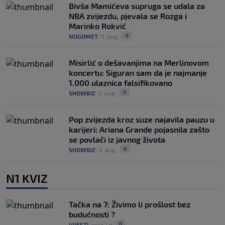
Bivša Mamićeva supruga se udala za
NBA zvijezdu, pjevala se Rozga i
Marinko Rokvić
0
NOGOMET
|
5. aug.
|
Misirlić o dešavanjima na Merlinovom
koncertu: Siguran sam da je najmanje
1.000 ulaznica falsifikovano
0
SHOWBIZ
|
5. aug.
|
Pop zvijezda kroz suze najavila pauzu u
karijeri: Ariana Grande pojasnila zašto
se povlači iz javnog života
0
SHOWBIZ
|
4. aug.
|
N1 KVIZ
Tačka na 7: Živimo li prošlost bez
budućnosti ?
0
VIJESTI
|
prije 1 h
|