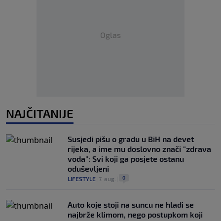
Oglas
NAJČITANIJE
Susjedi pišu o gradu u BiH na devet
rijeka, a ime mu doslovno znači "zdrava
voda": Svi koji ga posjete ostanu
oduševljeni
0
LIFESTYLE
|
7. aug.
|
Auto koje stoji na suncu ne hladi se
najbrže klimom, nego postupkom koji