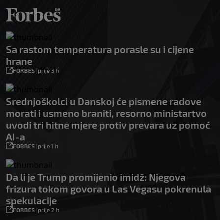
Sa rastom temperatura porasle su i cijene
hrane
FORBES
|
prije 3 h
Srednjoškolci u Danskoj će pismene radove
morati i usmeno braniti, resorno ministartvo
uvodi tri hitne mjere protiv prevara uz pomoć
AI-a
FORBES
|
prije 1 h
Da li je Trump promijenio imidž: Njegova
frizura tokom govora u Las Vegasu pokrenula
spekulacije
FORBES
|
prije 2 h