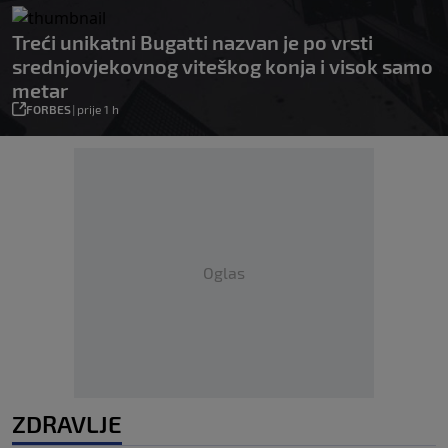
Treći unikatni Bugatti nazvan je po vrsti
srednjovjekovnog viteškog konja i visok samo
metar
FORBES
|
prije 1 h
Oglas
ZDRAVLJE