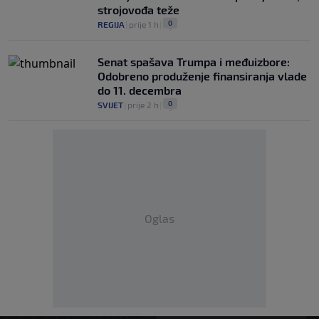
strojovođa teže
0
REGIJA
|
prije 1 h
|
Senat spašava Trumpa i međuizbore:
Odobreno produženje finansiranja vlade
do 11. decembra
0
SVIJET
|
prije 2 h
|
Oglas