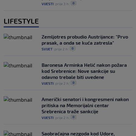
0
VIJESTI
|
prije 3 h
|
LIFESTYLE
Zemljotres probudio Austrijance: "Prvo
prasak, a onda se kuća zatresla"
0
SVIJET
|
prije 2 h
|
Baronesa Arminka Helić nakon požara
kod Srebrenice: Nove sankcije su
odavno trebale biti uvedene
0
VIJESTI
|
prije 2 h
|
Američki senatori i kongresmeni nakon
pritiska na Memorijalni centar
Srebrenica traže sankcije
0
VIJESTI
|
prije 2 h
|
Saobraćajna nezgoda kod Udore,