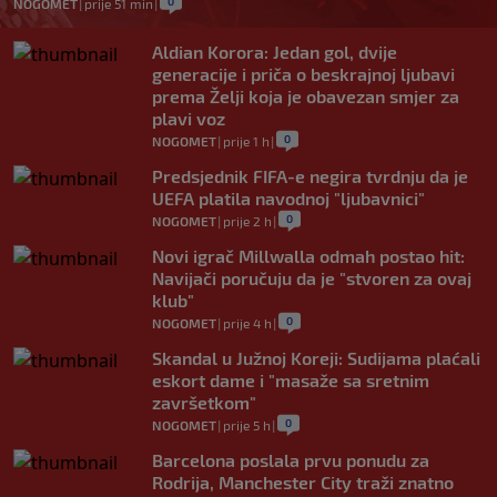
0
NOGOMET
|
prije 51 min
|
Aldian Korora: Jedan gol, dvije
generacije i priča o beskrajnoj ljubavi
prema Želji koja je obavezan smjer za
plavi voz
0
NOGOMET
|
prije 1 h
|
Predsjednik FIFA-e negira tvrdnju da je
UEFA platila navodnoj "ljubavnici"
0
NOGOMET
|
prije 2 h
|
Novi igrač Millwalla odmah postao hit:
Navijači poručuju da je "stvoren za ovaj
klub"
0
NOGOMET
|
prije 4 h
|
Skandal u Južnoj Koreji: Sudijama plaćali
eskort dame i "masaže sa sretnim
završetkom"
0
NOGOMET
|
prije 5 h
|
Barcelona poslala prvu ponudu za
Rodrija, Manchester City traži znatno