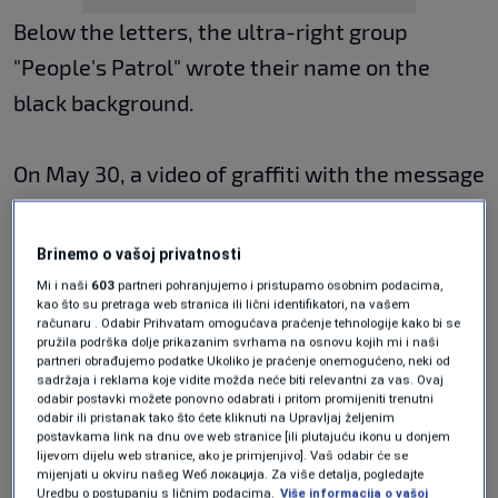
Below the letters, the ultra-right group
"People's Patrol" wrote their name on the
black background.
On May 30, a video of graffiti with the message
"We remember, we pray. Many others should
be ashamed" was published on the Telegram
Brinemo o vašoj privatnosti
channel of this unregistered organization.
Mi i naši
603
partneri pohranjujemo i pristupamo osobnim podacima,
kao što su pretraga web stranica ili lični identifikatori, na vašem
računaru . Odabir Prihvatam omogućava praćenje tehnologije kako bi se
pružila podrška dolje prikazanim svrhama na osnovu kojih mi i naši
The graffiti appeared after the United Nations
partneri obrađujemo podatke Ukoliko je praćenje onemogućeno, neki od
sadržaja i reklama koje vidite možda neće biti relevantni za vas. Ovaj
adopted a Resolution declaring July 11 as the
odabir postavki možete ponovno odabrati i pritom promijeniti trenutni
odabir ili pristanak tako što ćete kliknuti na Upravljaj željenim
International Day of Remembrance of the
postavkama link na dnu ove web stranice [ili plutajuću ikonu u donjem
Genocide in Srebrenica, on May 23.
lijevom dijelu web stranice, ako je primjenjivo]. Vaš odabir će se
mijenjati u okviru našeg Wеб локација. Za više detalja, pogledajte
Uredbu o postupanju s ličnim podacima.
Više informacija o vašoj