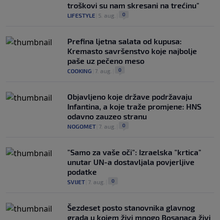
troškovi su nam skresani na trećinu"
0
LIFESTYLE
|
5. aug.
|
Prefina ljetna salata od kupusa:
Kremasto savršenstvo koje najbolje
paše uz pečeno meso
0
COOKING
|
7. aug.
|
Objavljeno koje države podržavaju
Infantina, a koje traže promjene: HNS
odavno zauzeo stranu
0
NOGOMET
|
7. aug.
|
"Samo za vaše oči": Izraelska "krtica"
unutar UN-a dostavljala povjerljive
podatke
0
SVIJET
|
7. aug.
|
Šezdeset posto stanovnika glavnog
grada u kojem živi mnogo Bosanaca živi