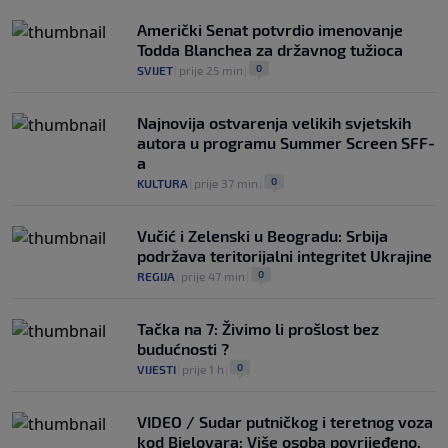
Američki Senat potvrdio imenovanje
Todda Blanchea za državnog tužioca
0
SVIJET
|
prije 25 min
|
Najnovija ostvarenja velikih svjetskih
autora u programu Summer Screen SFF-
a
0
KULTURA
|
prije 37 min
|
Vučić i Zelenski u Beogradu: Srbija
podržava teritorijalni integritet Ukrajine
0
REGIJA
|
prije 47 min
|
Tačka na 7: Živimo li prošlost bez
budućnosti ?
0
VIJESTI
|
prije 1 h
|
VIDEO / Sudar putničkog i teretnog voza
kod Bjelovara: Više osoba povrijeđeno,