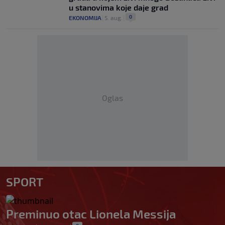
u stanovima koje daje grad
0
EKONOMIJA
|
5. aug.
|
Oglas
SPORT
Preminuo otac Lionela Messija