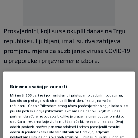
Prosvjednici, koji su se okupili danas na Trgu
republike u Ljubljani, imali su dva zahtjeva:
promjenu mjera za suzbijanje virusa COVID-19
u preporuke i prijevremene izbore.
Prije prosvjeda organizatori su pozivali na
Brinemo o vašoj privatnosti
miran skup, no incident se dogodio čim je
Mi i naši
603
partneri pohranjujemo i pristupamo osobnim podacima,
nepoznata osoba bacila bocu na jednog od
kao što su pretraga web stranica ili lični identifikatori, na vašem
računaru . Odabir Prihvatam omogućava praćenje tehnologije kako bi se
policajaca koji su čuvali skup. Okupljeni su se
pružila podrška dolje prikazanim svrhama na osnovu kojih mi i naši
partneri obrađujemo podatke Ukoliko je praćenje onemogućeno, neki od
približili i ulazu u zgradu Parlamenta. Policija je
sadržaja i reklama koje vidite možda neće biti relevantni za vas. Ovaj
odabir postavki možete ponovno odabrati i pritom promijeniti trenutni
stoga pojačala svoju prisutnost ispred
odabir ili pristanak tako što ćete kliknuti na Upravljaj željenim
postavkama link na dnu ove web stranice [ili plutajuću ikonu u donjem