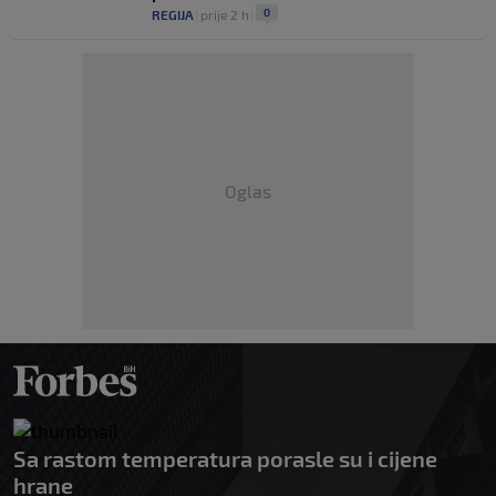
0
REGIJA
|
prije 2 h
|
Oglas
Sa rastom temperatura porasle su i cijene
hrane