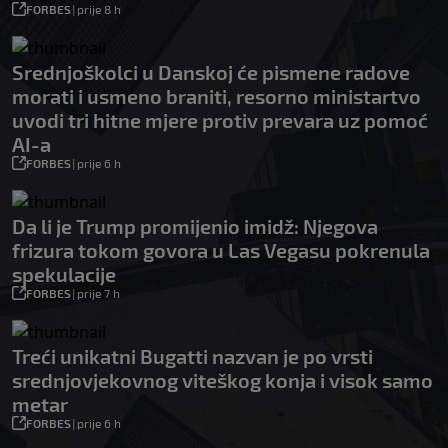
FORBES
|
prije 8 h
Srednjoškolci u Danskoj će pismene radove
morati i usmeno braniti, resorno ministartvo
uvodi tri hitne mjere protiv prevara uz pomoć
AI-a
FORBES
|
prije 6 h
Da li je Trump promijenio imidž: Njegova
frizura tokom govora u Las Vegasu pokrenula
spekulacije
FORBES
|
prije 7 h
Treći unikatni Bugatti nazvan je po vrsti
srednjovjekovnog viteškog konja i visok samo
metar
FORBES
|
prije 6 h