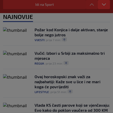
Reprezentativac Argentine stigao iz
Idi na Sport
Atlético Madrida
0
NOGOMET
|
prije 1 h
|
NAJNOVIJE
Gasol savjetovao Wembanyamu:
Najopasniji je u reketu, ali mora dodatno
Požar kod Konjica i dalje aktivan, stanje
ojačati
bolje nego jutros
0
KOŠARKA
|
prije 2 h
|
0
VIJESTI
|
prije 7 min
|
Vučić: Izbori u Srbiji za maksimalno tri
mjeseca
0
REGIJA
|
prije 23 min
|
Ovaj horoskopski znak važi za
najbahatiji: Kaže sve u lice i ne mari
koga će povrijediti
0
LIFESTYLE
|
prije 51 min
|
Vlada KS časti parove koji se vjenčavaju:
Evo kako do poklon vaučera od 300 KM