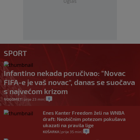
Oglas
SPORT
Infantino nekada poručivao: "Novac
FIFA-e je vaš novac", danas se suočava
s najvećom krizom
0
NOGOMET
|
prije 23 min
|
Enes Kanter Freedom želi na WNBA
draft: Neobičnim potezom pokušava
ukazati na pravila lige
0
KOŠARKA
|
prije 35 min
|