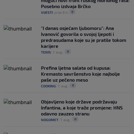
mogući novi front ruskog hibridnog rata:
Posebno izdvaja Brčko
0
VIJESTI
|
prije 8 h
|
"I danas osjećam ljubomoru": Ana
Ivanović govorila o svojoj ljepoti i
predrasudama koje su je pratile tokom
karijere
0
TENIS
|
7. aug.
|
Prefina ljetna salata od kupusa:
Kremasto savršenstvo koje najbolje
paše uz pečeno meso
0
COOKING
|
7. aug.
|
Objavljeno koje države podržavaju
Infantina, a koje traže promjene: HNS
odavno zauzeo stranu
0
NOGOMET
|
7. aug.
|