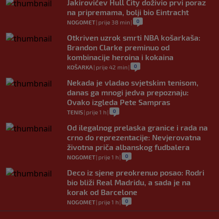
Jakirovićev Hull City doživio prvi poraz
na pripremama, bolji bio Eintracht
0
NOGOMET
|
prije 38 min
|
Otkriven uzrok smrti NBA košarkaša:
Brandon Clarke preminuo od
kombinacije heroina i kokaina
0
KOŠARKA
|
prije 42 min
|
Nekada je vladao svjetskim tenisom,
danas ga mnogi jedva prepoznaju:
Ovako izgleda Pete Sampras
0
TENIS
|
prije 1 h
|
Od ilegalnog prelaska granice i rada na
crno do reprezentacije: Nevjerovatna
životna priča albanskog fudbalera
0
NOGOMET
|
prije 1 h
|
Deco iz sjene preokrenuo posao: Rodri
bio bliži Real Madridu, a sada je na
korak od Barcelone
0
NOGOMET
|
prije 1 h
|
River Plate napravio veliki posao: