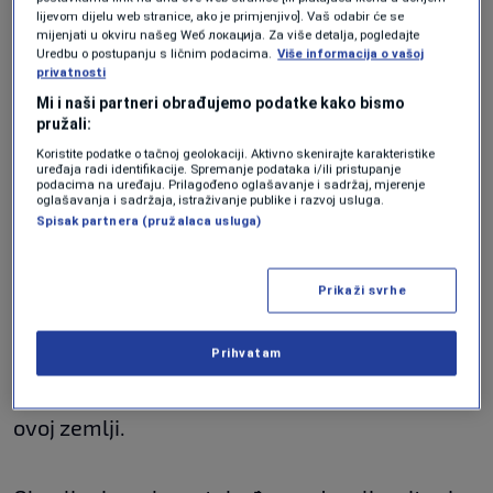
Narodne skupštine.
lijevom dijelu web stranice, ako je primjenjivo]. Vaš odabir će se
Prisutni su zapalili navijačke baklje i počeli ih
mijenjati u okviru našeg Wеб локација. Za više detalja, pogledajte
Uredbu o postupanju s ličnim podacima.
Više informacija o vašoj
bacati na Parlament Slovenije. Jedna od baklji
privatnosti
Mi i naši partneri obrađujemo podatke kako bismo
pala je ne sredinu nadstrešnice iznad vrata i
pružali:
izgorjela. Policijski helikopter kruži iznad
Koristite podatke o tačnoj geolokaciji. Aktivno skenirajte karakteristike
uređaja radi identifikacije. Spremanje podataka i/ili pristupanje
Ljubljane, javlja reporter N1.
podacima na uređaju. Prilagođeno oglašavanje i sadržaj, mjerenje
oglašavanja i sadržaja, istraživanje publike i razvoj usluga.
Spisak partnera (pružalaca usluga)
"Kad igramo nogomet, Viole i Green Dragons
su na suprotnim obalama, a kad je u pitanju
Prikaži svrhe
Slovenija, oni se skupa",
kazao je jedan
prosvjednik potvrdivši navode kako na skupu
Prihvatam
učestvuju dvije najveće navijačke skupine u
ovoj zemlji.