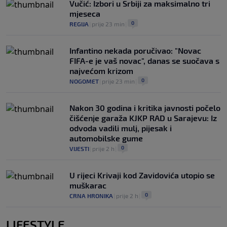
Vučić: Izbori u Srbiji za maksimalno tri
mjeseca
0
REGIJA
|
prije 23 min
|
Infantino nekada poručivao: "Novac
FIFA-e je vaš novac", danas se suočava s
najvećom krizom
0
NOGOMET
|
prije 23 min
|
Nakon 30 godina i kritika javnosti počelo
čišćenje garaža KJKP RAD u Sarajevu: Iz
odvoda vadili mulj, pijesak i
automobilske gume
0
VIJESTI
|
prije 2 h
|
U rijeci Krivaji kod Zavidovića utopio se
muškarac
0
CRNA HRONIKA
|
prije 2 h
|
LIFESTYLE