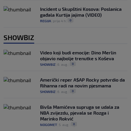
Incident u Skupštini Kosova: Poslanica
gađala Kurtija jajima (VIDEO)
0
REGIJA
|
prije 4 h
|
SHOWBIZ
Video koji budi emocije: Dino Merlin
objavio najbolje trenutke s Koševa
0
SHOWBIZ
|
6. aug.
|
Američki reper A$AP Rocky potvrdio da
Rihanna radi na novim pjesmama
0
SHOWBIZ
|
6. aug.
|
Bivša Mamićeva supruga se udala za
NBA zvijezdu, pjevala se Rozga i
Marinko Rokvić
0
NOGOMET
|
5. aug.
|