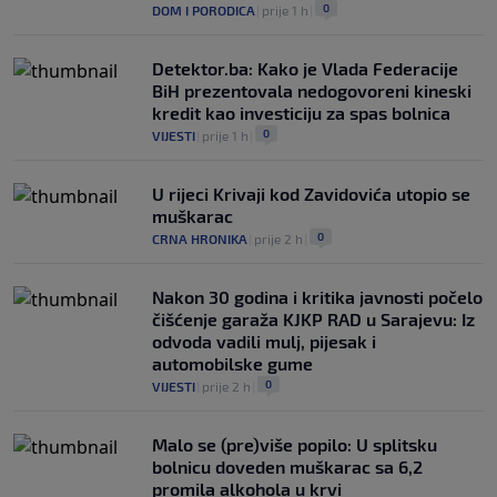
0
DOM I PORODICA
|
prije 1 h
|
Detektor.ba: Kako je Vlada Federacije
BiH prezentovala nedogovoreni kineski
kredit kao investiciju za spas bolnica
0
VIJESTI
|
prije 1 h
|
U rijeci Krivaji kod Zavidovića utopio se
muškarac
0
CRNA HRONIKA
|
prije 2 h
|
Nakon 30 godina i kritika javnosti počelo
čišćenje garaža KJKP RAD u Sarajevu: Iz
odvoda vadili mulj, pijesak i
automobilske gume
0
VIJESTI
|
prije 2 h
|
Malo se (pre)više popilo: U splitsku
bolnicu doveden muškarac sa 6,2
promila alkohola u krvi