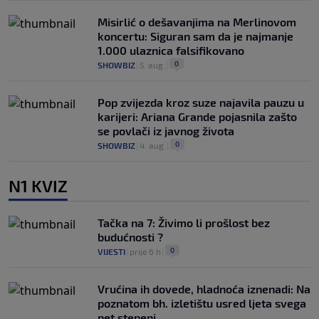
Misirlić o dešavanjima na Merlinovom
koncertu: Siguran sam da je najmanje
1.000 ulaznica falsifikovano
0
SHOWBIZ
|
5. aug.
|
Pop zvijezda kroz suze najavila pauzu u
karijeri: Ariana Grande pojasnila zašto
se povlači iz javnog života
0
SHOWBIZ
|
4. aug.
|
N1 KVIZ
Tačka na 7: Živimo li prošlost bez
budućnosti ?
0
VIJESTI
|
prije 6 h
|
Vrućina ih dovede, hladnoća iznenadi: Na
poznatom bh. izletištu usred ljeta svega
pet stepeni