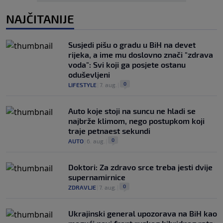
NAJČITANIJE
Susjedi pišu o gradu u BiH na devet
rijeka, a ime mu doslovno znači "zdrava
voda": Svi koji ga posjete ostanu
oduševljeni
0
LIFESTYLE
|
7. aug.
|
Auto koje stoji na suncu ne hladi se
najbrže klimom, nego postupkom koji
traje petnaest sekundi
0
AUTO
|
6. aug.
|
Doktori: Za zdravo srce treba jesti dvije
supernamirnice
0
ZDRAVLJE
|
7. aug.
|
Ukrajinski general upozorava na BiH kao