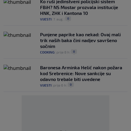
Ko ruši jedinstveni policijski sistem
FBiH? NS Mostar prozvala institucije
HNK, ZHK i Kantona 10
0
VIJESTI
|
7. aug.
|
Punjene paprike kao nekad: Ovaj mali
trik naših baka čini nadjev savršeno
sočnim
0
COOKING
|
prije 8 h
|
Baronesa Arminka Helić nakon požara
kod Srebrenice: Nove sankcije su
odavno trebale biti uvedene
0
VIJESTI
|
prije 6 h
|