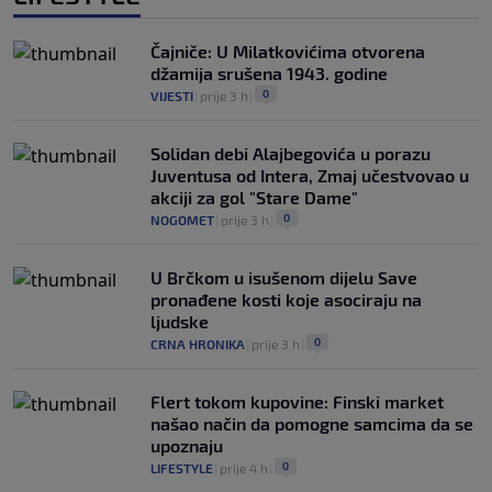
Čajniče: U Milatkovićima otvorena
džamija srušena 1943. godine
0
VIJESTI
|
prije 3 h
|
Solidan debi Alajbegovića u porazu
Juventusa od Intera, Zmaj učestvovao u
akciji za gol "Stare Dame"
0
NOGOMET
|
prije 3 h
|
U Brčkom u isušenom dijelu Save
pronađene kosti koje asociraju na
ljudske
0
CRNA HRONIKA
|
prije 3 h
|
Flert tokom kupovine: Finski market
našao način da pomogne samcima da se
upoznaju
0
LIFESTYLE
|
prije 4 h
|