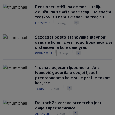
Penzioneri otišli na odmor u Italiju i
odlučili da se više ne vraćaju: "Mjesečni
troškovi su nam skresani na trećinu"
|
|
0
LIFESTYLE
5. aug.
Šezdeset posto stanovnika glavnog
grada u kojem živi mnogo Bosanaca živi
u stanovima koje daje grad
|
|
0
EKONOMIJA
5. aug.
"I danas osjećam ljubomoru": Ana
Ivanović govorila o svojoj ljepoti i
predrasudama koje su je pratile tokom
karijere
|
|
0
TENIS
7. aug.
Doktori: Za zdravo srce treba jesti
dvije supernamirnice
|
|
0
ZDRAVLJE
7. aug.