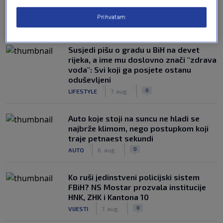
Prihvatam
NAJČITANIJE
Susjedi pišu o gradu u BiH na devet
rijeka, a ime mu doslovno znači "zdrava
voda": Svi koji ga posjete ostanu
oduševljeni
|
|
0
LIFESTYLE
7. aug.
Auto koje stoji na suncu ne hladi se
najbrže klimom, nego postupkom koji
traje petnaest sekundi
|
|
0
AUTO
6. aug.
Ko ruši jedinstveni policijski sistem
FBiH? NS Mostar prozvala institucije
HNK, ZHK i Kantona 10
|
|
0
VIJESTI
7. aug.