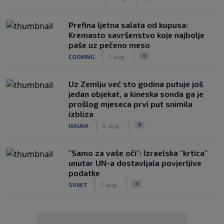
Prefina ljetna salata od kupusa:
Kremasto savršenstvo koje najbolje
paše uz pečeno meso
|
|
0
COOKING
7. aug.
Uz Zemlju već sto godina putuje još
jedan objekat, a kineska sonda ga je
prošlog mjeseca prvi put snimila
izbliza
|
|
0
NAUKA
6. aug.
"Samo za vaše oči": Izraelska "krtica"
unutar UN-a dostavljala povjerljive
podatke
|
|
0
SVIJET
7. aug.