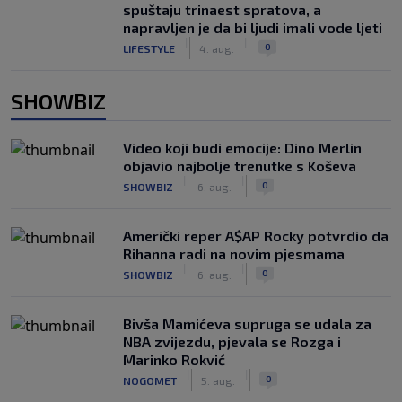
spuštaju trinaest spratova, a
napravljen je da bi ljudi imali vode ljeti
|
|
0
LIFESTYLE
4. aug.
SHOWBIZ
Video koji budi emocije: Dino Merlin
objavio najbolje trenutke s Koševa
|
|
0
SHOWBIZ
6. aug.
Američki reper A$AP Rocky potvrdio da
Rihanna radi na novim pjesmama
|
|
0
SHOWBIZ
6. aug.
Bivša Mamićeva supruga se udala za
NBA zvijezdu, pjevala se Rozga i
Marinko Rokvić
|
|
0
NOGOMET
5. aug.