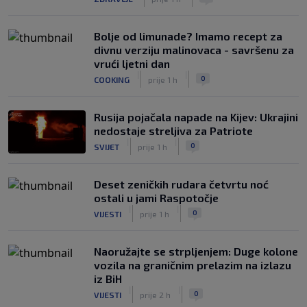
Bolje od limunade? Imamo recept za
divnu verziju malinovaca - savršenu za
vrući ljetni dan
|
|
0
COOKING
prije 1 h
Rusija pojačala napade na Kijev: Ukrajini
nedostaje streljiva za Patriote
|
|
0
SVIJET
prije 1 h
Deset zeničkih rudara četvrtu noć
ostali u jami Raspotočje
|
|
0
VIJESTI
prije 1 h
Naoružajte se strpljenjem: Duge kolone
vozila na graničnim prelazim na izlazu
iz BiH
|
|
0
VIJESTI
prije 2 h