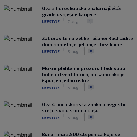
Ova 3 horoskopska znaka najčešće
grade uspješne karijere
|
|
0
LIFESTYLE
7. aug.
Zaboravite na velike račune: Rashladite
dom pametnije, jeftinije i bez klime
|
|
0
LIFESTYLE
5. aug.
Mokra plahta na prozoru hladi sobu
bolje od ventilatora, ali samo ako je
ispunjen jedan uslov
|
|
0
LIFESTYLE
5. aug.
Ova 4 horoskopska znaka u avgustu
sreću svoju srodnu dušu
|
|
0
LIFESTYLE
5. aug.
Bunar imа 3.500 stepenica koje se