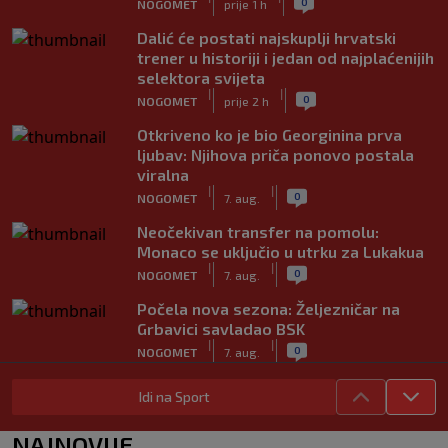
0
NOGOMET
prije 1 h
Dalić će postati najskuplji hrvatski
trener u historiji i jedan od najplaćenijih
selektora svijeta
|
|
0
NOGOMET
prije 2 h
Otkriveno ko je bio Georginina prva
ljubav: Njihova priča ponovo postala
viralna
|
|
0
NOGOMET
7. aug.
Neočekivan transfer na pomolu:
Monaco se uključio u utrku za Lukakua
|
|
0
NOGOMET
7. aug.
Počela nova sezona: Željezničar na
Grbavici savladao BSK
|
|
0
NOGOMET
7. aug.
Objavljeno koje države podržavaju
Idi na Sport
Infantina, a koje traže promjene: HNS
odavno zauzeo stranu
NAJNOVIJE
|
|
0