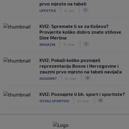
prvo mjesto na tabeli
|
|
1
LIFESTYLE
12. jun.
KVIZ: Spremate li se za Koševo?
Provjerite koliko dobro znate stihove
Dine Merlina
|
|
1
MAGAZIN
31. mar.
KVIZ: Pokaži koliko poznaješ
reprezentaciju Bosne i Hercegovine i
zauzmi prvo mjesto na tabeli navijača
|
|
0
NOGOMET
31. mar.
KVIZ: Poznajete li bh. sport i sportiste?
|
|
0
OSTALI SPORTOVI
23. mar.