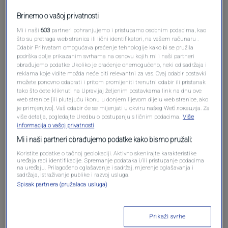
Brinemo o vašoj privatnosti
Mi i naši
603
partneri pohranjujemo i pristupamo osobnim podacima, kao
što su pretraga web stranica ili lični identifikatori, na vašem računaru .
Oglas
Odabir Prihvatam omogućava praćenje tehnologije kako bi se pružila
podrška dolje prikazanim svrhama na osnovu kojih mi i naši partneri
obrađujemo podatke Ukoliko je praćenje onemogućeno, neki od sadržaja i
reklama koje vidite možda neće biti relevantni za vas. Ovaj odabir postavki
možete ponovno odabrati i pritom promijeniti trenutni odabir ili pristanak
tako što ćete kliknuti na Upravljaj željenim postavkama link na dnu ove
web stranice [ili plutajuću ikonu u donjem lijevom dijelu web stranice, ako
je primjenjivo]. Vaš odabir će se mijenjati u okviru našeg Wеб локација. Za
više detalja, pogledajte Uredbu o postupanju s ličnim podacima.
Više
informacija o vašoj privatnosti
Mi i naši partneri obrađujemo podatke kako bismo pružali:
Koristite podatke o tačnoj geolokaciji. Aktivno skenirajte karakteristike
uređaja radi identifikacije. Spremanje podataka i/ili pristupanje podacima
na uređaju. Prilagođeno oglašavanje i sadržaj, mjerenje oglašavanja i
Oglas
sadržaja, istraživanje publike i razvoj usluga.
Spisak partnera (pružalaca usluga)
Prikaži svrhe