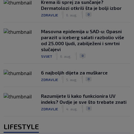
Krema ili sprej za sunčanje?
Dermatolozi otkrili šta je bolji izbor
|
|
0
ZDRAVLJE
6. aug.
Masovna epidemija u SAD-u: Opasni
parazit u iceberg salati razbolio više
od 25.000 ljudi, zabilježeni i smrtni
slučajevi
|
|
0
SVIJET
6. aug.
6 najboljih dijeta za muškarce
|
|
0
ZDRAVLJE
5. aug.
Razumijete li kako funkcionira UV
indeks? Ovdje je sve što trebate znati
|
|
0
ZDRAVLJE
4. aug.
LIFESTYLE