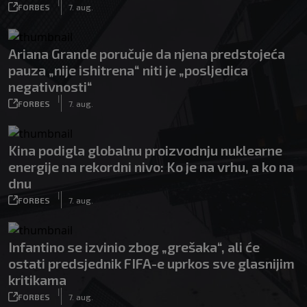
|
FORBES
7. aug.
Ariana Grande poručuje da njena predstojeća
pauza „nije ishitrena“ niti je „posljedica
negativnosti“
|
FORBES
7. aug.
Kina podigla globalnu proizvodnju nuklearne
energije na rekordni nivo: Ko je na vrhu, a ko na
dnu
|
FORBES
7. aug.
Infantino se izvinio zbog „grešaka“, ali će
ostati predsjednik FIFA-e uprkos sve glasnijim
kritikama
|
FORBES
7. aug.