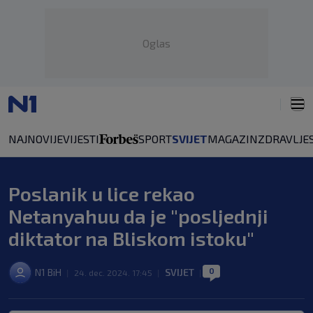
Oglas
NAJNOVIJE
VIJESTI
SPORT
SVIJET
MAGAZIN
ZDRAVLJE
Poslanik u lice rekao
Netanyahuu da je "posljednji
diktator na Bliskom istoku"
0
N1 BiH
SVIJET
|
24. dec. 2024. 17:45
|
|