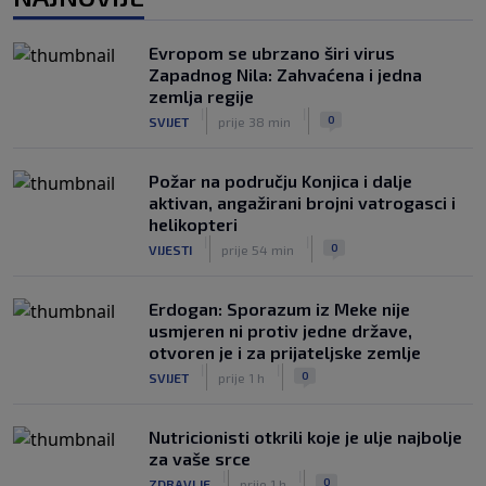
NOGOMET
7. aug.
UEFA pokreće istragu: Je li Infantino
Evropom se ubrzano širi virus
namjeravao prodati prava na Svjetsko
Zapadnog Nila: Zahvaćena i jedna
prvenstvo ispod cijene?
zemlja regije
|
|
0
NOGOMET
7. aug.
|
|
0
SVIJET
prije 38 min
Požar na području Konjica i dalje
aktivan, angažirani brojni vatrogasci i
helikopteri
|
|
0
VIJESTI
prije 54 min
Erdogan: Sporazum iz Meke nije
usmjeren ni protiv jedne države,
otvoren je i za prijateljske zemlje
|
|
0
SVIJET
prije 1 h
Nutricionisti otkrili koje je ulje najbolje
za vaše srce
|
|
0
ZDRAVLJE
prije 1 h