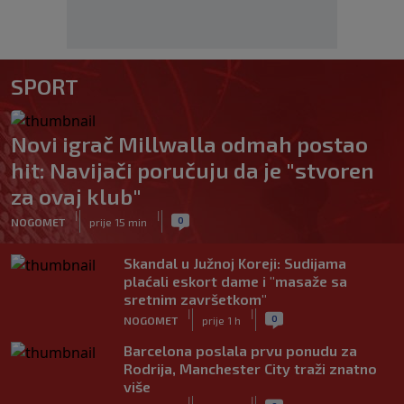
SPORT
Novi igrač Millwalla odmah postao
hit: Navijači poručuju da je "stvoren
za ovaj klub"
|
|
0
NOGOMET
prije 15 min
Skandal u Južnoj Koreji: Sudijama
plaćali eskort dame i "masaže sa
sretnim završetkom"
|
|
0
NOGOMET
prije 1 h
Barcelona poslala prvu ponudu za
Rodrija, Manchester City traži znatno
više
|
|