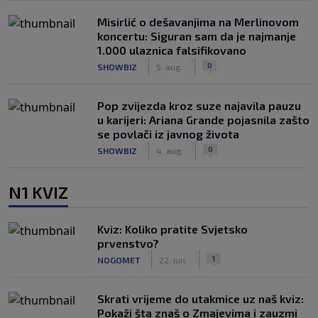
Misirlić o dešavanjima na Merlinovom
koncertu: Siguran sam da je najmanje
1.000 ulaznica falsifikovano
|
|
0
SHOWBIZ
5. aug.
Pop zvijezda kroz suze najavila pauzu
u karijeri: Ariana Grande pojasnila zašto
se povlači iz javnog života
|
|
0
SHOWBIZ
4. aug.
N1 KVIZ
Kviz: Koliko pratite Svjetsko
prvenstvo?
|
|
1
NOGOMET
22. jun.
Skrati vrijeme do utakmice uz naš kviz:
Pokaži šta znaš o Zmajevima i zauzmi