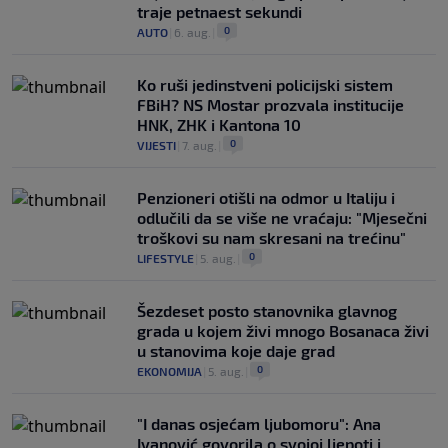
traje petnaest sekundi
0
AUTO
|
6. aug.
|
Ko ruši jedinstveni policijski sistem
FBiH? NS Mostar prozvala institucije
HNK, ZHK i Kantona 10
0
VIJESTI
|
7. aug.
|
Penzioneri otišli na odmor u Italiju i
odlučili da se više ne vraćaju: "Mjesečni
troškovi su nam skresani na trećinu"
0
LIFESTYLE
|
5. aug.
|
Šezdeset posto stanovnika glavnog
grada u kojem živi mnogo Bosanaca živi
u stanovima koje daje grad
0
EKONOMIJA
|
5. aug.
|
"I danas osjećam ljubomoru": Ana
Ivanović govorila o svojoj ljepoti i