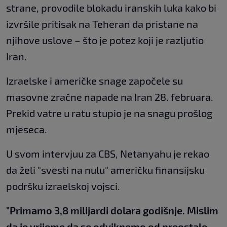
strane, provodile blokadu iranskih luka kako bi
izvršile pritisak na Teheran da pristane na
njihove uslove – što je potez koji je razljutio
Iran.
Izraelske i američke snage započele su
masovne zračne napade na Iran 28. februara.
Prekid vatre u ratu stupio je na snagu prošlog
mjeseca.
U svom intervjuu za CBS, Netanyahu je rekao
da želi "svesti na nulu" američku finansijsku
podršku izraelskoj vojsci.
"Primamo 3,8 milijardi dolara godišnje. Mislim
da je vrijeme da se odviknemo od preostale