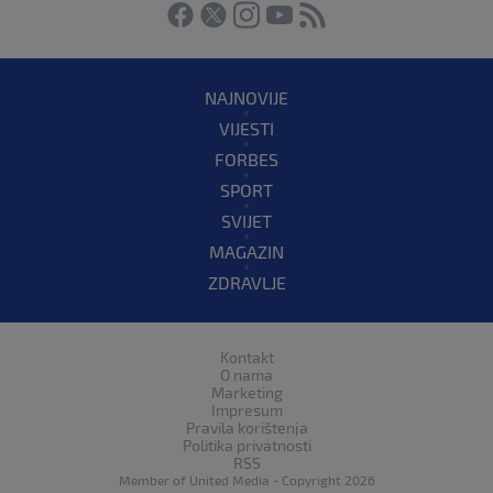
NAJNOVIJE
VIJESTI
FORBES
SPORT
SVIJET
MAGAZIN
ZDRAVLJE
Kontakt
O nama
Marketing
Impresum
Pravila korištenja
Politika privatnosti
RSS
Member of
United Media
- Copyright 2026