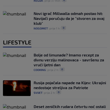
0
REGIJA
|
prije 37 min
|
Novi igrač Millwalla odmah postao hit:
Navijači poručuju da je "stvoren za ovaj
klub"
0
NOGOMET
|
prije 1 h
|
LIFESTYLE
Bolje od limunade? Imamo recept za
divnu verziju malinovaca - savršenu za
vrući ljetni dan
0
COOKING
|
prije 2 h
|
Rusija pojačala napade na Kijev: Ukrajini
nedostaje streljiva za Patriote
0
SVIJET
|
prije 2 h
|
Deset zeničkih rudara četvrtu noć ostali