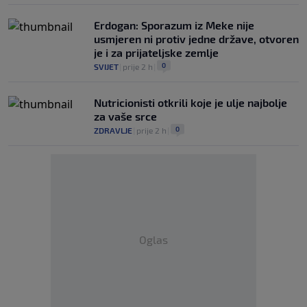
Erdogan: Sporazum iz Meke nije
usmjeren ni protiv jedne države, otvoren
je i za prijateljske zemlje
0
SVIJET
|
prije 2 h
|
Nutricionisti otkrili koje je ulje najbolje
za vaše srce
0
ZDRAVLJE
|
prije 2 h
|
Oglas