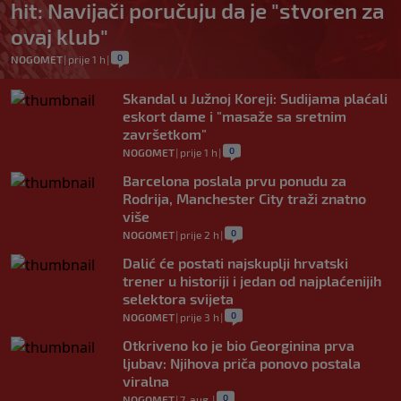
hit: Navijači poručuju da je "stvoren za
ovaj klub"
0
NOGOMET
|
prije 1 h
|
Skandal u Južnoj Koreji: Sudijama plaćali
eskort dame i "masaže sa sretnim
završetkom"
0
NOGOMET
|
prije 1 h
|
Barcelona poslala prvu ponudu za
Rodrija, Manchester City traži znatno
više
0
NOGOMET
|
prije 2 h
|
Dalić će postati najskuplji hrvatski
trener u historiji i jedan od najplaćenijih
selektora svijeta
0
NOGOMET
|
prije 3 h
|
Otkriveno ko je bio Georginina prva
ljubav: Njihova priča ponovo postala
viralna
0
NOGOMET
|
7. aug.
|