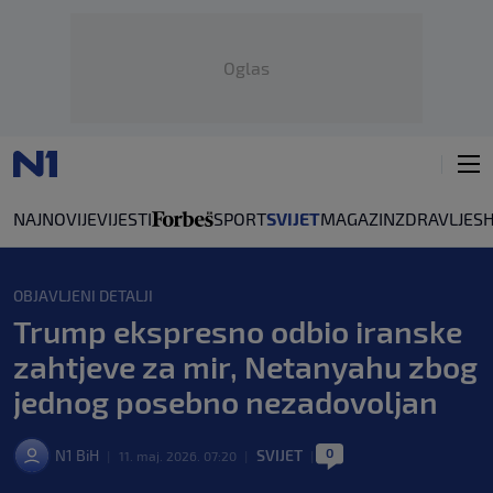
Oglas
NAJNOVIJE
VIJESTI
SPORT
SVIJET
MAGAZIN
ZDRAVLJE
S
OBJAVLJENI DETALJI
Trump ekspresno odbio iranske
zahtjeve za mir, Netanyahu zbog
jednog posebno nezadovoljan
0
N1 BiH
SVIJET
|
11. maj. 2026. 07:20
|
|