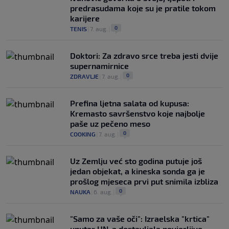
predrasudama koje su je pratile tokom
karijere
0
TENIS
|
7. aug.
|
Doktori: Za zdravo srce treba jesti dvije
supernamirnice
0
ZDRAVLJE
|
7. aug.
|
Prefina ljetna salata od kupusa:
Kremasto savršenstvo koje najbolje
paše uz pečeno meso
0
COOKING
|
7. aug.
|
Uz Zemlju već sto godina putuje još
jedan objekat, a kineska sonda ga je
prošlog mjeseca prvi put snimila izbliza
0
NAUKA
|
6. aug.
|
"Samo za vaše oči": Izraelska "krtica"
unutar UN-a dostavljala povjerljive