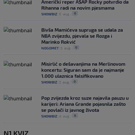
Američki reper A$AP Rocky potvrdio da
Rihanna radi na novim pjesmama
0
SHOWBIZ
|
6. aug.
|
Bivša Mamićeva supruga se udala za
NBA zvijezdu, pjevala se Rozga i
Marinko Rokvić
0
NOGOMET
|
5. aug.
|
Misirlić o dešavanjima na Merlinovom
koncertu: Siguran sam da je najmanje
1.000 ulaznica falsifikovano
0
SHOWBIZ
|
5. aug.
|
Pop zvijezda kroz suze najavila pauzu u
karijeri: Ariana Grande pojasnila zašto
se povlači iz javnog života
0
SHOWBIZ
|
4. aug.
|
N1 KVIZ