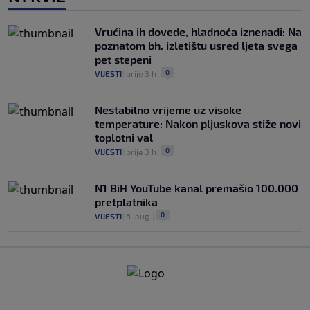
Vrućina ih dovede, hladnoća iznenadi: Na
poznatom bh. izletištu usred ljeta svega
pet stepeni
0
VIJESTI
|
prije 3 h
|
Nestabilno vrijeme uz visoke
temperature: Nakon pljuskova stiže novi
toplotni val
0
VIJESTI
|
prije 3 h
|
N1 BiH YouTube kanal premašio 100.000
pretplatnika
0
VIJESTI
|
6. aug.
|