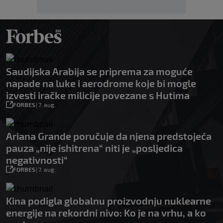
Saudijska Arabija se priprema za moguće
napade na luke i aerodrome koje bi mogle
izvesti iračke milicije povezane s Hutima
FORBES
|
7. aug.
Ariana Grande poručuje da njena predstojeća
pauza „nije ishitrena“ niti je „posljedica
negativnosti“
FORBES
|
7. aug.
Kina podigla globalnu proizvodnju nuklearne
energije na rekordni nivo: Ko je na vrhu, a ko