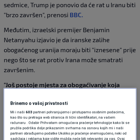
sedmice, Trump je ponovio da će rat u Iranu biti
"brzo završen", prenosi
BBC.
Međutim, izraelski premijer Benjamin
Netanyahu izjavio je da iranske zalihe
obogaćenog uranija moraju biti "iznesene" prije
nego što se rat protiv Irana može smatrati
završenim.
"Još postoje mjesta za obogaćivanje koja
moraju biti demontirana"
, rekao je Netanyahu
Brinemo o vašoj privatnosti
u intervjuu za emisiju "60 Minutes" na CBS-u.
Mi i naši
603
partneri pohranjujemo i pristupamo osobnim podacima,
kao što su pretraga web stranica ili lični identifikatori, na vašem
Prema iranskim državnim medijima, prijedlog
računaru . Odabir Prihvatam omogućava praćenje tehnologije kako bi se
pružila podrška dolje prikazanim svrhama na osnovu kojih mi i naši
Teherana
uključuje zahtjev za odštetu za
partneri obrađujemo podatke Ukoliko je praćenje onemogućeno, neki od
ratnu štetu i naglašava iranski suverenitet
sadržaja i reklama koje vidite možda neće biti relevantni za vas. Ovaj