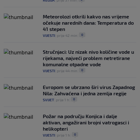
REGIJA
|
prije 37 min
|
Meteorolozi otkrili kakvo nas vrijeme
očekuje narednih dana: Temperatura do
41 stepen
0
VIJESTI
|
prije 42 min
|
Stručnjaci: Uz nizak nivo količine vode u
rijekama, najveći problem netretirane
komunalne otpadne vode
0
VIJESTI
|
prije 44 min
|
Evropom se ubrzano širi virus Zapadnog
Nila: Zahvaćena i jedna zemlja regije
0
SVIJET
|
prije 1 h
|
Požar na području Konjica i dalje
aktivan, angažirani brojni vatrogasci i
helikopteri
0
VIJESTI
|
prije 1 h
|