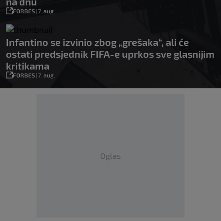
na dnu
FORBES
|
7. aug.
Infantino se izvinio zbog „grešaka“, ali će
ostati predsjednik FIFA-e uprkos sve glasnijim
kritikama
FORBES
|
7. aug.
Oglas