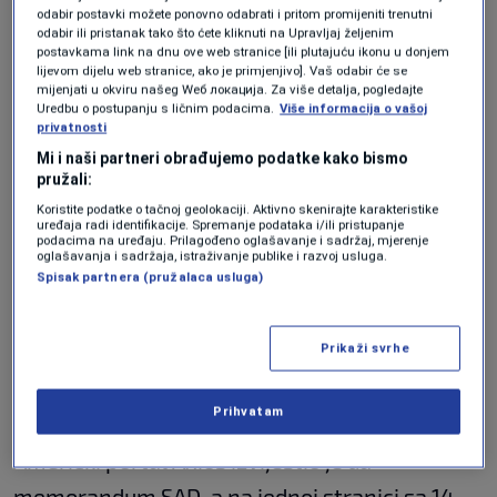
odabir postavki možete ponovno odabrati i pritom promijeniti trenutni
nad Hormuškim moreuzom.
U nedjelju, iranski
odabir ili pristanak tako što ćete kliknuti na Upravljaj željenim
postavkama link na dnu ove web stranice [ili plutajuću ikonu u donjem
predsjednik Masoud Pezeshkian nije direktno
lijevom dijelu web stranice, ako je primjenjivo]. Vaš odabir će se
mijenjati u okviru našeg Wеб локација. Za više detalja, pogledajte
referisao na prijedlog Teherana, ali je poručio:
Uredbu o postupanju s ličnim podacima.
Više informacija o vašoj
privatnosti
"Nikada nećemo sagnuti glavu pred
Mi i naši partneri obrađujemo podatke kako bismo
neprijateljem, a ako se pojavi priča o dijalogu
pružali:
ili pregovorima, to ne znači predaju ili
Koristite podatke o tačnoj geolokaciji. Aktivno skenirajte karakteristike
uređaja radi identifikacije. Spremanje podataka i/ili pristupanje
podacima na uređaju. Prilagođeno oglašavanje i sadržaj, mjerenje
povlačenje."
oglašavanja i sadržaja, istraživanje publike i razvoj usluga.
Spisak partnera (pružalaca usluga)
Trump je na platformi Truth Social napisao:
"Upravo sam pročitao odgovor iranskih
Prikaži svrhe
takozvanih 'predstavnika'. Ne sviđa mi se –
potpuno neprihvatljivo."
Prihvatam
Američki portal Axios izvijestio je da
memorandum SAD-a na jednoj stranici sa 14