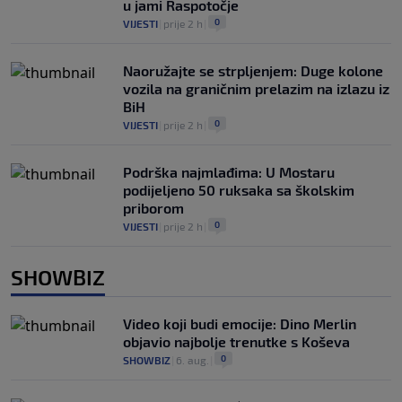
u jami Raspotočje
0
VIJESTI
|
prije 2 h
|
Naoružajte se strpljenjem: Duge kolone
vozila na graničnim prelazim na izlazu iz
BiH
0
VIJESTI
|
prije 2 h
|
Podrška najmlađima: U Mostaru
podijeljeno 50 ruksaka sa školskim
priborom
0
VIJESTI
|
prije 2 h
|
SHOWBIZ
Video koji budi emocije: Dino Merlin
objavio najbolje trenutke s Koševa
0
SHOWBIZ
|
6. aug.
|