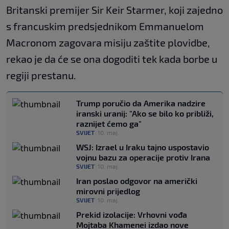
Britanski premijer Sir Keir Starmer, koji zajedno
s francuskim predsjednikom Emmanuelom
Macronom zagovara misiju zaštite plovidbe,
rekao je da će se ona dogoditi tek kada borbe u
regiji prestanu.
Trump poručio da Amerika nadzire
iranski uranij: "Ako se bilo ko približi,
raznijet ćemo ga"
SVIJET
|
10. maj.
WSJ: Izrael u Iraku tajno uspostavio
vojnu bazu za operacije protiv Irana
SVIJET
|
10. maj.
Iran poslao odgovor na američki
mirovni prijedlog
SVIJET
|
10. maj.
Prekid izolacije: Vrhovni vođa
Mojtaba Khamenei izdao nove