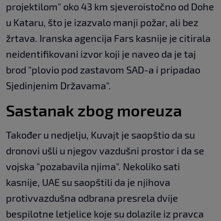
projektilom" oko 43 km sjeveroistočno od Dohe
u Kataru, što je izazvalo manji požar, ali bez
žrtava. Iranska agencija Fars kasnije je citirala
neidentifikovani izvor koji je naveo da je taj
brod "plovio pod zastavom SAD-a i pripadao
Sjedinjenim Državama".
Sastanak zbog moreuza
Također u nedjelju, Kuvajt je saopštio da su
dronovi ušli u njegov vazdušni prostor i da se
vojska "pozabavila njima". Nekoliko sati
kasnije, UAE su saopštili da je njihova
protivvazdušna odbrana presrela dvije
bespilotne letjelice koje su dolazile iz pravca