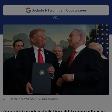
Dodajte N1 u omiljeni Google izvor
Više
ASSOCIATED PRESS
/
Susan Walsh
Američki predsjednik Donald Trump odbacio