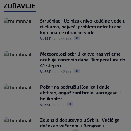
ZDRAVLJE
Stručnjaci: Uz nizak nivo količine vode u
rijekama, najveći problem netretirane
komunalne otpadne vode
0
VIJESTI
|
prije 44 min
|
Meteorolozi otkrili kakvo nas vrijeme
očekuje narednih dana: Temperatura do
41 stepen
0
VIJESTI
|
prije 42 min
|
Požar na području Konjica i dalje
aktivan, angažirani brojni vatrogasci i
helikopteri
0
VIJESTI
|
prije 1 h
|
Zelenski doputovao u Srbiju: Vučić ga
dočekao večerom u Beogradu