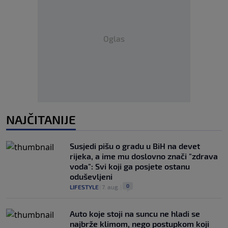
Oglas
NAJČITANIJE
Susjedi pišu o gradu u BiH na devet
rijeka, a ime mu doslovno znači "zdrava
voda": Svi koji ga posjete ostanu
oduševljeni
0
LIFESTYLE
|
7. aug.
|
Auto koje stoji na suncu ne hladi se
najbrže klimom, nego postupkom koji