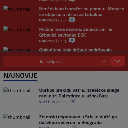
Neočekivan transfer na pomolu: Monaco
se uključio u utrku za Lukakua
0
NOGOMET
|
7. aug.
|
Počela nova sezona: Željezničar na
Grbavici savladao BSK
0
NOGOMET
|
7. aug.
|
Objavljeno koje države podržavaju
Infantina, a koje traže promjene: HNS
odavno zauzeo stranu
Idi na Sport
0
NOGOMET
|
7. aug.
|
NAJNOVIJE
UEFA pokreće istragu: Je li Infantino
namjeravao prodati prava na Svjetsko
prvenstvo ispod cijene?
Uprkos prekidu vatre: Izraelske snage
0
NOGOMET
|
7. aug.
|
ranile tri Palestinca u južnoj Gazi
0
VIJESTI
|
prije 3 min
|
Zelenski doputovao u Srbiju: Vučić ga
dočekao večerom u Beogradu
0