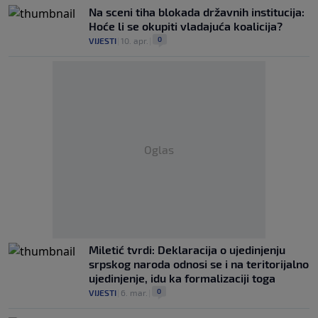
Na sceni tiha blokada državnih institucija:
Hoće li se okupiti vladajuća koalicija?
0
VIJESTI
|
10. apr.
|
Oglas
Miletić tvrdi: Deklaracija o ujedinjenju
srpskog naroda odnosi se i na teritorijalno
ujedinjenje, idu ka formalizaciji toga
0
VIJESTI
|
6. mar.
|