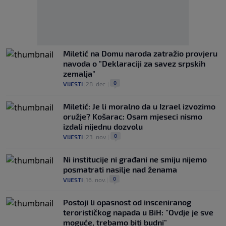
Miletić na Domu naroda zatražio provjeru
navoda o "Deklaraciji za savez srpskih
zemalja"
0
VIJESTI
|
28. dec.
|
Miletić: Je li moralno da u Izrael izvozimo
oružje? Košarac: Osam mjeseci nismo
izdali nijednu dozvolu
0
VIJESTI
|
23. nov.
|
Ni institucije ni građani ne smiju nijemo
posmatrati nasilje nad ženama
0
VIJESTI
|
16. nov.
|
Postoji li opasnost od insceniranog
terorističkog napada u BiH: "Ovdje je sve
moguće, trebamo biti budni"