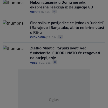
Nakon glasanja u Domu naroda,
ekspresna reakcija iz Delegacije EU
0
VIJESTI
|
16. feb.
|
Finansijske posljedice će jednako "udariti"
i Sarajevo i Banjaluku, ali to ne brine vlast
u RS-u
0
EKONOMIJA
|
13. feb.
|
Zlatko Miletić: "Srpski svet" već
funkcioniše, EUFOR i NATO će reagovati
na otcjepljenje
0
VIJESTI
|
29. dec.
|
Oglas