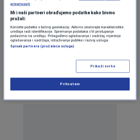
neprocesuiranju Dodika za prijetnje
privatnosti
otcjepljenjem i negiranje genocida
Mi i naši partneri obrađujemo podatke kako bismo
0
VIJESTI
|
25. apr.
|
pružali:
Koristite podatke o tačnoj geolokaciji. Aktivno skenirajte karakteristike
Miletić na pitanje hoće li biti rata u BiH:
uređaja radi identifikacije. Spremanje podataka i/ili pristupanje
Koga su zmije ujedale i guštera se boji
podacima na uređaju. Prilagođeno oglašavanje i sadržaj, mjerenje
oglašavanja i sadržaja, istraživanje publike i razvoj usluga.
1
VIJESTI
|
25. apr.
|
Spisak partnera (pružalaca usluga)
Miletić: U jednoj emisiji kišobran, u drugoj
stativ- Vučića ovdje treba proglasiti
Prikaži svrhe
ratnim zločincem
1
VIJESTI
|
24. apr.
|
Prihvatam
Pressing: Gost Zlatko Miletić (24.4.2024.)
1
PRESSING
|
24. apr.
|