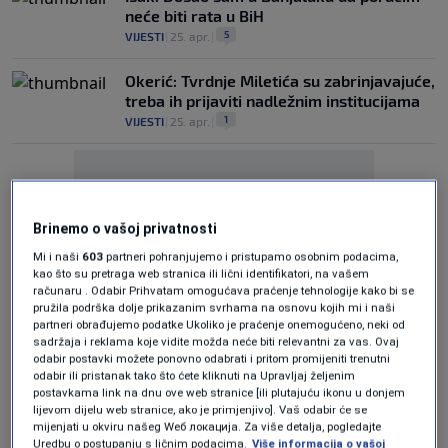
neće biti rata u BiH
5
VIJESTI
|
25. apr.
|
Okerić: Tvrdnje Miletića su zabrinjavajuće,
treba ih prijaviti nadležnim institucijama
1
VIJESTI
|
25. apr.
|
Brinemo o vašoj privatnosti
Mi i naši
603
partneri pohranjujemo i pristupamo osobnim podacima,
Oglas
kao što su pretraga web stranica ili lični identifikatori, na vašem
računaru . Odabir Prihvatam omogućava praćenje tehnologije kako bi se
pružila podrška dolje prikazanim svrhama na osnovu kojih mi i naši
partneri obrađujemo podatke Ukoliko je praćenje onemogućeno, neki od
sadržaja i reklama koje vidite možda neće biti relevantni za vas. Ovaj
odabir postavki možete ponovno odabrati i pritom promijeniti trenutni
odabir ili pristanak tako što ćete kliknuti na Upravljaj željenim
postavkama link na dnu ove web stranice [ili plutajuću ikonu u donjem
lijevom dijelu web stranice, ako je primjenjivo]. Vaš odabir će se
Miletić: Akcije hapšenja se dijelom
mijenjati u okviru našeg Wеб локација. Za više detalja, pogledajte
provode kako se ne bi govorilo o
Uredbu o postupanju s ličnim podacima.
Više informacija o vašoj