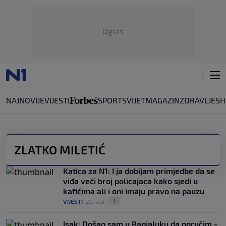
Oglas
NAJNOVIJE
VIJESTI
SPORT
SVIJET
MAGAZIN
ZDRAVLJE
SH
ZLATKO MILETIĆ
Katica za N1: I ja dobijam primjedbe da se
viđa veći broj policajaca kako sjedi u
kafićima ali i oni imaju pravo na pauzu
1
VIJESTI
|
29. apr.
|
Isak: Došao sam u Banjaluku da poručim -