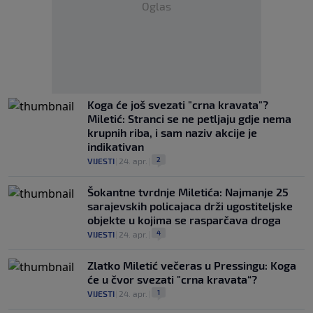
Oglas
Koga će još svezati "crna kravata"?
Miletić: Stranci se ne petljaju gdje nema
krupnih riba, i sam naziv akcije je
indikativan
2
VIJESTI
|
24. apr.
|
Šokantne tvrdnje Miletića: Najmanje 25
sarajevskih policajaca drži ugostiteljske
objekte u kojima se rasparčava droga
4
VIJESTI
|
24. apr.
|
Zlatko Miletić večeras u Pressingu: Koga
će u čvor svezati "crna kravata“?
1
VIJESTI
|
24. apr.
|