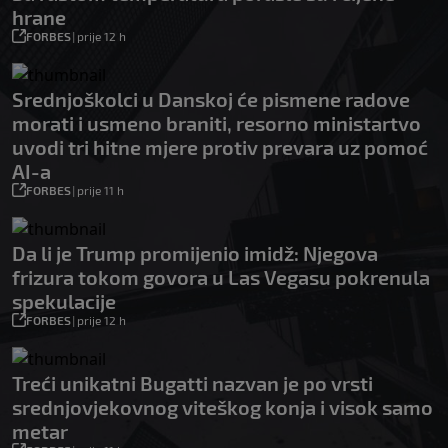
hrane
FORBES
|
prije 12 h
Srednjoškolci u Danskoj će pismene radove
morati i usmeno braniti, resorno ministartvo
uvodi tri hitne mjere protiv prevara uz pomoć
AI-a
FORBES
|
prije 11 h
Da li je Trump promijenio imidž: Njegova
frizura tokom govora u Las Vegasu pokrenula
spekulacije
FORBES
|
prije 12 h
Treći unikatni Bugatti nazvan je po vrsti
srednjovjekovnog viteškog konja i visok samo
metar