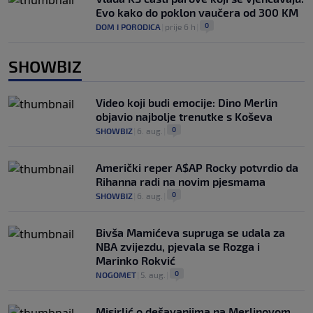
Evo kako do poklon vaučera od 300 KM
0
DOM I PORODICA
|
prije 6 h
|
SHOWBIZ
Video koji budi emocije: Dino Merlin
objavio najbolje trenutke s Koševa
0
SHOWBIZ
|
6. aug.
|
Američki reper A$AP Rocky potvrdio da
Rihanna radi na novim pjesmama
0
SHOWBIZ
|
6. aug.
|
Bivša Mamićeva supruga se udala za
NBA zvijezdu, pjevala se Rozga i
Marinko Rokvić
0
NOGOMET
|
5. aug.
|
Misirlić o dešavanjima na Merlinovom