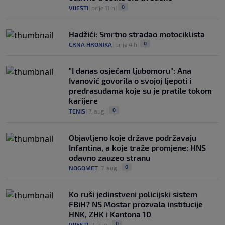
0
VIJESTI
|
prije 11 h
|
Hadžići: Smrtno stradao motociklista
0
CRNA HRONIKA
|
prije 4 h
|
"I danas osjećam ljubomoru": Ana
Ivanović govorila o svojoj ljepoti i
predrasudama koje su je pratile tokom
karijere
0
TENIS
|
7. aug.
|
Objavljeno koje države podržavaju
Infantina, a koje traže promjene: HNS
odavno zauzeo stranu
0
NOGOMET
|
7. aug.
|
Ko ruši jedinstveni policijski sistem
FBiH? NS Mostar prozvala institucije
HNK, ZHK i Kantona 10
0
VIJESTI
|
7. aug.
|