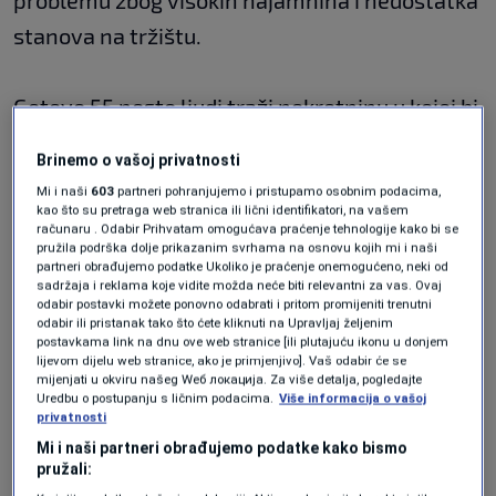
problemu zbog visokih najamnina i nedostatka
stanova na tržištu.
Gotovo 55 posto ljudi traži nekretninu u kojoj bi
živjeli dulje od godinu dana, pokazalo je
Brinemo o vašoj privatnosti
istraživanje portala ImmoScout24.
Mi i naši
603
partneri pohranjujemo i pristupamo osobnim podacima,
kao što su pretraga web stranica ili lični identifikatori, na vašem
računaru . Odabir Prihvatam omogućava praćenje tehnologije kako bi se
Od 1183 ljudi koji su sudjelovali u njemu, njih
pružila podrška dolje prikazanim svrhama na osnovu kojih mi i naši
partneri obrađujemo podatke Ukoliko je praćenje onemogućeno, neki od
22,7 posto provelo je više od dvije godine
sadržaja i reklama koje vidite možda neće biti relevantni za vas. Ovaj
odabir postavki možete ponovno odabrati i pritom promijeniti trenutni
tražeći novi dom.
odabir ili pristanak tako što ćete kliknuti na Upravljaj željenim
postavkama link na dnu ove web stranice [ili plutajuću ikonu u donjem
lijevom dijelu web stranice, ako je primjenjivo]. Vaš odabir će se
mijenjati u okviru našeg Wеб локација. Za više detalja, pogledajte
Oko
64 posto
ih je uvjereno da će ove godine
Uredbu o postupanju s ličnim podacima.
Više informacija o vašoj
privatnosti
pronaći ono što traže. A 16 posto onih koji bi se
Mi i naši partneri obrađujemo podatke kako bismo
željeli preseliti ove godine pesimistično gleda
pružali: