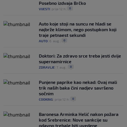
Posebno izdvaja Brčko
0
VIJESTI
|
prije 12 h
|
Auto koje stoji na suncu ne hladi se
najbrže klimom, nego postupkom koji
traje petnaest sekundi
0
AUTO
|
6. aug.
|
Doktori: Za zdravo srce treba jesti dvije
supernamirnice
0
ZDRAVLJE
|
7. aug.
|
Punjene paprike kao nekad: Ovaj mali
trik naših baka čini nadjev savršeno
sočnim
0
COOKING
|
prije 12 h
|
Baronesa Arminka Helić nakon požara
kod Srebrenice: Nove sankcije su
odavno trebale biti uvedene