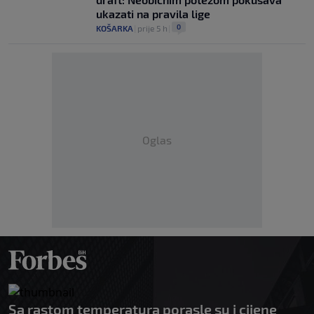
ukazati na pravila lige
0
KOŠARKA
|
prije 5 h
|
Oglas
Sa rastom temperatura porasle su i cijene