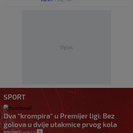
Oglas
SPORT
Dva "krompira" u Premijer ligi: Bez
golova u dvije utakmice prvog kola
0
NOGOMET
|
prije 1 h
|