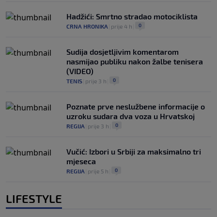
Hadžići: Smrtno stradao motociklista
0
CRNA HRONIKA
|
prije 4 h
|
Sudija dosjetljivim komentarom
nasmijao publiku nakon žalbe tenisera
(VIDEO)
0
TENIS
|
prije 3 h
|
Poznate prve neslužbene informacije o
uzroku sudara dva voza u Hrvatskoj
0
REGIJA
|
prije 3 h
|
Vučić: Izbori u Srbiji za maksimalno tri
mjeseca
0
REGIJA
|
prije 5 h
|
LIFESTYLE