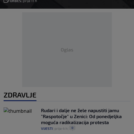
FORBES
|
prije 11 h
Oglas
ZDRAVLJE
Rudari i dalje ne žele napustiti jamu
"Raspotočje" u Zenici: Od ponedjeljka
moguća radikalizacija protesta
0
VIJESTI
|
prije 4 h
|