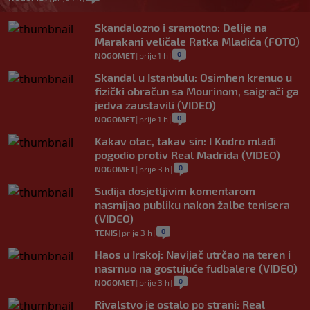
Skandalozno i sramotno: Delije na
Marakani veličale Ratka Mladića (FOTO)
0
NOGOMET
|
prije 1 h
|
Skandal u Istanbulu: Osimhen krenuo u
fizički obračun sa Mourinom, saigrači ga
jedva zaustavili (VIDEO)
0
NOGOMET
|
prije 1 h
|
Kakav otac, takav sin: I Kodro mlađi
pogodio protiv Real Madrida (VIDEO)
0
NOGOMET
|
prije 3 h
|
Sudija dosjetljivim komentarom
nasmijao publiku nakon žalbe tenisera
(VIDEO)
0
TENIS
|
prije 3 h
|
Haos u Irskoj: Navijač utrčao na teren i
nasrnuo na gostujuće fudbalere (VIDEO)
0
NOGOMET
|
prije 3 h
|
Rivalstvo je ostalo po strani: Real