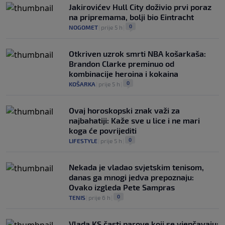
Jakirovićev Hull City doživio prvi poraz
na pripremama, bolji bio Eintracht
0
NOGOMET
|
prije 5 h
|
Otkriven uzrok smrti NBA košarkaša:
Brandon Clarke preminuo od
kombinacije heroina i kokaina
0
KOŠARKA
|
prije 5 h
|
Ovaj horoskopski znak važi za
najbahatiji: Kaže sve u lice i ne mari
koga će povrijediti
0
LIFESTYLE
|
prije 5 h
|
Nekada je vladao svjetskim tenisom,
danas ga mnogi jedva prepoznaju:
Ovako izgleda Pete Sampras
0
TENIS
|
prije 6 h
|
Vlada KS časti parove koji se vjenčavaju: