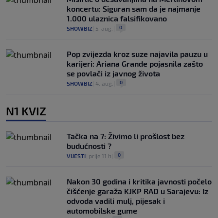
koncertu: Siguran sam da je najmanje
1.000 ulaznica falsifikovano
0
SHOWBIZ
|
5. aug.
|
Pop zvijezda kroz suze najavila pauzu u
karijeri: Ariana Grande pojasnila zašto
se povlači iz javnog života
0
SHOWBIZ
|
4. aug.
|
N1 KVIZ
Tačka na 7: Živimo li prošlost bez
budućnosti ?
0
VIJESTI
|
prije 11 h
|
Nakon 30 godina i kritika javnosti počelo
čišćenje garaža KJKP RAD u Sarajevu: Iz
odvoda vadili mulj, pijesak i
automobilske gume