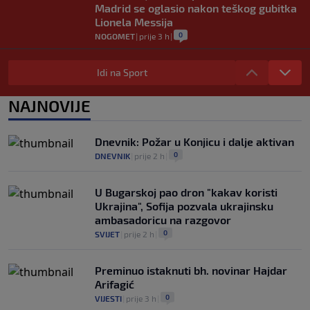
Madrid se oglasio nakon teškog gubitka
Lionela Messija
0
NOGOMET
|
prije 3 h
|
WNBA igračice odgovorile Kanteru
nakon provokacije: "Nećemo biti politički
Idi na Sport
pijuni"
0
KOŠARKA
|
prije 4 h
|
NAJNOVIJE
Infantino nekada poručivao: "Novac
FIFA-e je vaš novac", danas se suočava s
Dnevnik: Požar u Konjicu i dalje aktivan
najvećom krizom
0
DNEVNIK
|
prije 2 h
|
0
NOGOMET
|
prije 5 h
|
U Bugarskoj pao dron "kakav koristi
Ukrajina", Sofija pozvala ukrajinsku
ambasadoricu na razgovor
0
SVIJET
|
prije 2 h
|
Preminuo istaknuti bh. novinar Hajdar
Arifagić
0
VIJESTI
|
prije 3 h
|