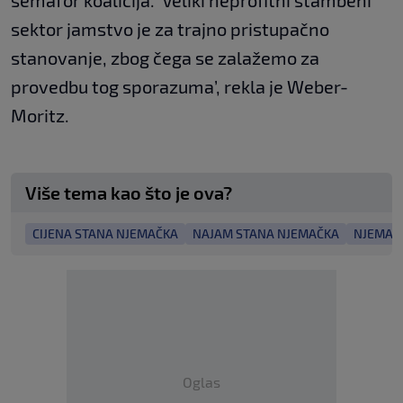
semafor koalicija. ‘Veliki neprofitni stambeni
sektor jamstvo je za trajno pristupačno
stanovanje, zbog čega se zalažemo za
provedbu tog sporazuma’, rekla je Weber-
Moritz.
Više tema kao što je ova?
CIJENA STANA NJEMAČKA
NAJAM STANA NJEMAČKA
NJEMAČ
Oglas