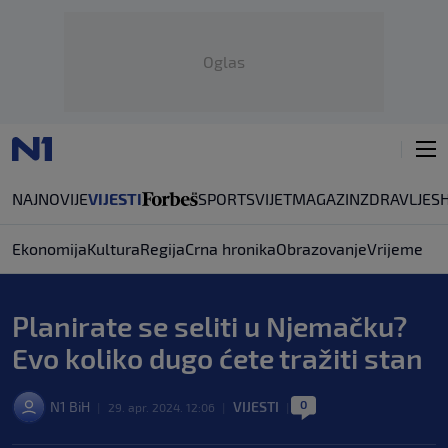
Oglas
NAJNOVIJE
VIJESTI
SPORT
SVIJET
MAGAZIN
ZDRAVLJE
S
Ekonomija
Kultura
Regija
Crna hronika
Obrazovanje
Vrijeme
Planirate se seliti u Njemačku?
Evo koliko dugo ćete tražiti stan
0
N1 BiH
VIJESTI
|
29. apr. 2024. 12:06
|
|