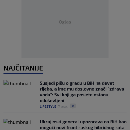
Oglas
NAJČITANIJE
Susjedi pišu o gradu u BiH na devet
rijeka, a ime mu doslovno znači "zdrava
voda": Svi koji ga posjete ostanu
oduševljeni
0
LIFESTYLE
|
7. aug.
|
Ukrajinski general upozorava na BiH kao
mogući novi front ruskog hibridnog rata: