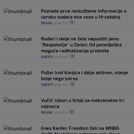
Poznate prve neslužbene informacije o
uzroku sudara dva voza u Hrvatskoj
0
REGIJA
|
prije 3 h
|
Rudari i dalje ne žele napustiti jamu
"Raspotočje" u Zenici: Od ponedjeljka
moguća radikalizacija protesta
0
VIJESTI
|
prije 4 h
|
Požar kod Konjica i dalje aktivan, stanje
bolje nego jutros
0
VIJESTI
|
prije 4 h
|
Vučić: Izbori u Srbiji za maksimalno tri
mjeseca
0
REGIJA
|
prije 5 h
|
Enes Kanter Freedom želi na WNBA
draft: Neobičnim potezom pokušava