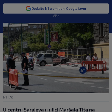
Dodajte N1 u omiljeni Google izvor
Više
N1
|
N1
U centru Sarajeva u ulici Maršala Tita na