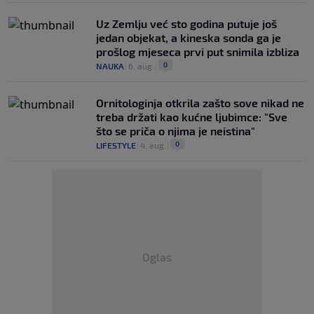
Uz Zemlju već sto godina putuje još
jedan objekat, a kineska sonda ga je
prošlog mjeseca prvi put snimila izbliza
0
NAUKA
|
6. aug.
|
Ornitologinja otkrila zašto sove nikad ne
treba držati kao kućne ljubimce: "Sve
što se priča o njima je neistina"
0
LIFESTYLE
|
4. aug.
|
Oglas