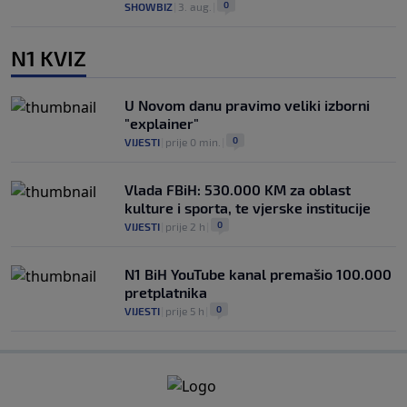
0
SHOWBIZ
|
3. aug.
|
N1 KVIZ
U Novom danu pravimo veliki izborni
"explainer"
0
VIJESTI
|
prije 0 min.
|
Vlada FBiH: 530.000 KM za oblast
kulture i sporta, te vjerske institucije
0
VIJESTI
|
prije 2 h
|
N1 BiH YouTube kanal premašio 100.000
pretplatnika
0
VIJESTI
|
prije 5 h
|