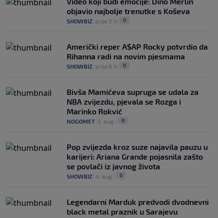
Video koji budi emocije: Dino Merlin
objavio najbolje trenutke s Koševa
0
SHOWBIZ
|
prije 3 h
|
Američki reper A$AP Rocky potvrdio da
Rihanna radi na novim pjesmama
0
SHOWBIZ
|
prije 6 h
|
Bivša Mamićeva supruga se udala za
NBA zvijezdu, pjevala se Rozga i
Marinko Rokvić
0
NOGOMET
|
5. aug.
|
Pop zvijezda kroz suze najavila pauzu u
karijeri: Ariana Grande pojasnila zašto
se povlači iz javnog života
0
SHOWBIZ
|
4. aug.
|
Legendarni Marduk predvodi dvodnevni
black metal praznik u Sarajevu