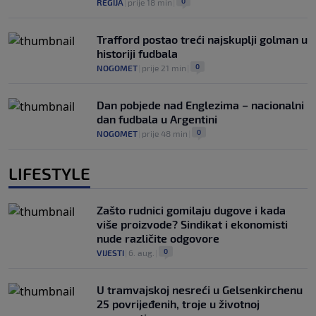
0
REGIJA
|
prije 18 min
|
Trafford postao treći najskuplji golman u
historiji fudbala
0
NOGOMET
|
prije 21 min
|
Dan pobjede nad Englezima – nacionalni
dan fudbala u Argentini
0
NOGOMET
|
prije 48 min
|
LIFESTYLE
Zašto rudnici gomilaju dugove i kada
više proizvode? Sindikat i ekonomisti
nude različite odgovore
0
VIJESTI
|
6. aug.
|
U tramvajskoj nesreći u Gelsenkirchenu
25 povrijeđenih, troje u životnoj