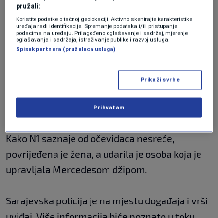
pružali:
Koristite podatke o tačnoj geolokaciji. Aktivno skenirajte karakteristike
uređaja radi identifikacije. Spremanje podataka i/ili pristupanje
podacima na uređaju. Prilagođeno oglašavanje i sadržaj, mjerenje
oglašavanja i sadržaja, istraživanje publike i razvoj usluga.
Spisak partnera (pružalaca usluga)
N1
|
N1
Prikaži svrhe
Prihvatam
Stepen povreda povrijeđene osobe nije poznat.
Kako N1 saznaje od očevidaca nesreće,
povrijeđena je žena, a udarila je osoba koja je
upravljala Mercedesom džipom.
Sarajevska policija je na mjestu događaja i vrši
uviđaj. Više informacija biće poznato u toku