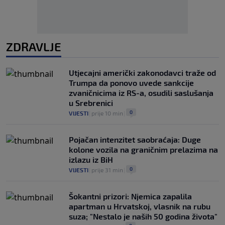
ZDRAVLJE
Utjecajni američki zakonodavci traže od
Trumpa da ponovo uvede sankcije
zvaničnicima iz RS-a, osudili saslušanja
u Srebrenici
0
VIJESTI
|
prije 10 min
|
Pojačan intenzitet saobraćaja: Duge
kolone vozila na graničnim prelazima na
izlazu iz BiH
0
VIJESTI
|
prije 31 min
|
Šokantni prizori: Njemica zapalila
apartman u Hrvatskoj, vlasnik na rubu
suza; "Nestalo je naših 50 godina života"