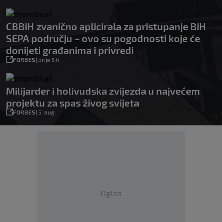
CBBiH zvanično aplicirala za pristupanje BiH
SEPA području – ovo su pogodnosti koje će
donijeti građanima i privredi
FORBES
|
prije 5 h
Milijarder i holivudska zvijezda u najvećem
projektu za spas živog svijeta
FORBES
|
5. aug.
Oglas