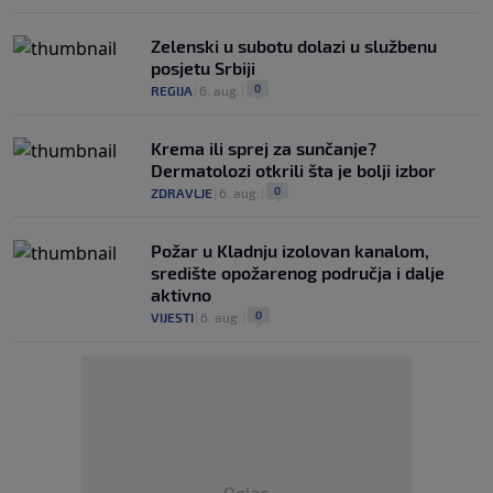
Zelenski u subotu dolazi u službenu
posjetu Srbiji
0
REGIJA
|
6. aug.
|
Krema ili sprej za sunčanje?
Dermatolozi otkrili šta je bolji izbor
0
ZDRAVLJE
|
6. aug.
|
Požar u Kladnju izolovan kanalom,
središte opožarenog područja i dalje
aktivno
0
VIJESTI
|
6. aug.
|
Oglas