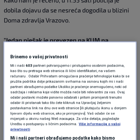
Kako nam je rečeno, u 11.55 sati policija je
dobila dojavu da se nesreća dogodila u blizini
Doma zdravlja Vrazovo.
"Jedan pješak je prevezen na KUM na
ukazivanje ljekarske pomoći",
kazali su iz
Brinemo o vašoj privatnosti
MUP-a KS, te dodali da je na njega naletio
Mi i naši
603
partneri pohranjujemo i pristupamo osobnim podacima,
automobil.
kao što su pretraga web stranica ili lični identifikatori, na vašem
računaru . Odabir Prihvatam omogućava praćenje tehnologije kako bi se
pružila podrška dolje prikazanim svrhama na osnovu kojih mi i naši
partneri obrađujemo podatke Ukoliko je praćenje onemogućeno, neki od
sadržaja i reklama koje vidite možda neće biti relevantni za vas. Ovaj
odabir postavki možete ponovno odabrati i pritom promijeniti trenutni
odabir ili pristanak tako što ćete kliknuti na Upravljaj željenim
postavkama link na dnu ove web stranice [ili plutajuću ikonu u donjem
lijevom dijelu web stranice, ako je primjenjivo]. Vaš odabir će se
mijenjati u okviru našeg Wеб локација. Za više detalja, pogledajte
Uredbu o postupanju s ličnim podacima.
Više informacija o vašoj
privatnosti
Mi i naši partneri obrađujemo podatke kako bismo