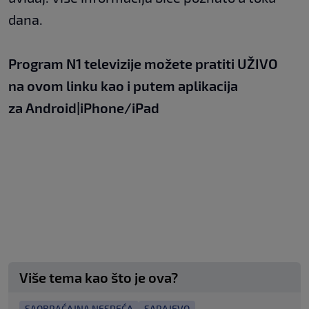
dana.
Program N1 televizije možete pratiti UŽIVO
na
ovom linku
kao i putem aplikacija
za
An
droid
|
iPhone/iPad
Više tema kao što je ova?
SAOBRAĆAJNA NESREĆA
SARAJEVO