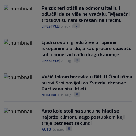
Penzioneri otišli na odmor u Italiju i
odlučili da se više ne vraćaju: "Mjesečni
troškovi su nam skresani na trećinu"
0
LIFESTYLE
|
5. aug.
|
Ljudi u ovom gradu žive u rupama
iskopanim u brdu, a kad prošire spavaću
sobu ponekad nađu drago kamenje
0
LIFESTYLE
|
2. aug.
|
Vučić tokom boravka u BiH: U Čipuljićima
su svi Srbi navijali za Zvezdu, dresove
Partizana nisu htjeli
0
NOGOMET
|
6. aug.
|
Auto koje stoji na suncu ne hladi se
najbrže klimom, nego postupkom koji
traje petnaest sekundi
0
AUTO
|
6. aug.
|