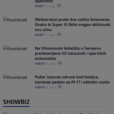
opasnosti
0
SVIJET
|
6. aug.
|
Meteorolozi prate dva velika fenomena:
Ovako bi Super El Niño mogao oblikovati
ovu zimu
0
SVIJET
|
6. aug.
|
Na Vilsonovom šetalištu u Sarajevu
predstavljeno 50 luksuznih i sportskih
automobila
0
VIJESTI
|
6. aug.
|
Požar izazvao odrone kod Konjica,
kamenje padalo na M-17 i oštetilo vozila
0
VIJESTI
|
6. aug.
|
SHOWBIZ