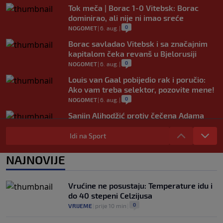
Tok meča | Borac 1-0 Vitebsk: Borac
dominirao, ali nije ni imao sreće
0
NOGOMET
|
6. aug.
|
Borac savladao Vitebsk i sa značajnim
kapitalom čeka revanš u Bjelorusiji
0
NOGOMET
|
6. aug.
|
Louis van Gaal pobijedio rak i poručio:
Ako vam treba selektor, pozovite mene!
0
NOGOMET
|
6. aug.
|
Sanjin Alihodžić protiv čečena Adama
Tadushaeva – borba za WAKO PRO titulu
Idi na Sport
0
OSTALI SPORTOVI
|
6. aug.
|
Arsenal ostaje praznih ruku: Vinícius
NAJNOVIJE
Júnior i Real Madrid postigli dogovor
0
NOGOMET
|
6. aug.
|
Vrućine ne posustaju: Temperature idu i
do 40 stepeni Celzijusa
0
VRIJEME
|
prije 10 min
|