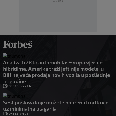
Analiza tržišta automobila: Evropa vjeruje
hibridima, Amerika traži jeftinije modele, u
BiH najveća prodaja novih vozila u posljednje
tri godine
FORBES
|
prije 1 h
Šest poslova koje možete pokrenuti od kuće
uz minimalna ulaganja
FORBES
|
prije 5 h