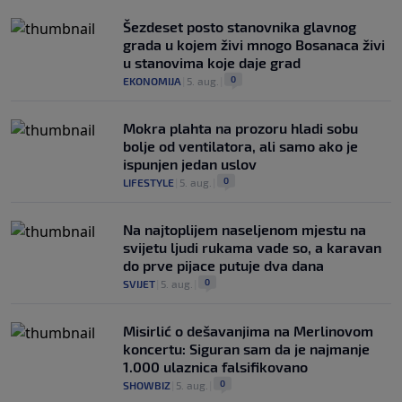
Šezdeset posto stanovnika glavnog
grada u kojem živi mnogo Bosanaca živi
u stanovima koje daje grad
0
EKONOMIJA
|
5. aug.
|
Mokra plahta na prozoru hladi sobu
bolje od ventilatora, ali samo ako je
ispunjen jedan uslov
0
LIFESTYLE
|
5. aug.
|
Na najtoplijem naseljenom mjestu na
svijetu ljudi rukama vade so, a karavan
do prve pijace putuje dva dana
0
SVIJET
|
5. aug.
|
Misirlić o dešavanjima na Merlinovom
koncertu: Siguran sam da je najmanje
1.000 ulaznica falsifikovano
0
SHOWBIZ
|
5. aug.
|