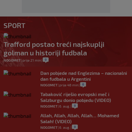
SPORT
Trafford postao treći najskuplji
golman u historiji fudbala
0
NOGOMET
|
prije 21 min
|
Dan pobjede nad Englezima – nacionalni
dan fudbala u Argentini
0
NOGOMET
|
prije 48 min
|
Tabaković riješio evropski meč i
Salzburgu donio pobjedu (VIDEO)
0
NOGOMET
|
6. aug.
|
Allah, Allah, Allah, Allah… Mohamed
Salah! (VIDEO)
0
NOGOMET
|
6. aug.
|