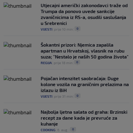
Utjecajni američki zakonodavci traže od
Trumpa da ponovo uvede sankcije
zvaničnicima iz RS-a, osudili saslušanja
u Srebrenici
0
VIJESTI
|
prije 10 min
|
Šokantni prizori: Njemica zapalila
apartman u Hrvatskoj, vlasnik na rubu
suza; "Nestalo je naših 50 godina života"
0
REGIJA
|
prije 18 min
|
Pojačan intenzitet saobraćaja: Duge
kolone vozila na graničnim prelazima na
izlazu iz BiH
0
VIJESTI
|
prije 31 min
|
Najbolja ljetna salata od graha: Brzinski
recept za dane kada je prevruće za
kuhanje
0
COOKING
|
6. aug.
|