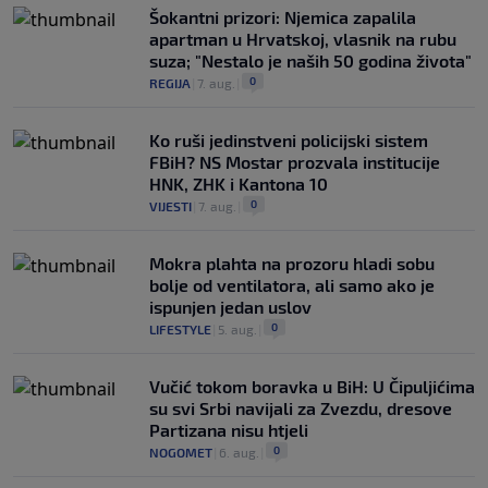
Šokantni prizori: Njemica zapalila
apartman u Hrvatskoj, vlasnik na rubu
suza; "Nestalo je naših 50 godina života"
0
REGIJA
|
7. aug.
|
Ko ruši jedinstveni policijski sistem
FBiH? NS Mostar prozvala institucije
HNK, ZHK i Kantona 10
0
VIJESTI
|
7. aug.
|
Mokra plahta na prozoru hladi sobu
bolje od ventilatora, ali samo ako je
ispunjen jedan uslov
0
LIFESTYLE
|
5. aug.
|
Vučić tokom boravka u BiH: U Čipuljićima
su svi Srbi navijali za Zvezdu, dresove
Partizana nisu htjeli
0
NOGOMET
|
6. aug.
|