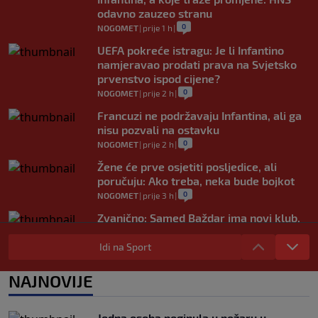
odavno zauzeo stranu
0
NOGOMET
|
prije 1 h
|
UEFA pokreće istragu: Je li Infantino
namjeravao prodati prava na Svjetsko
prvenstvo ispod cijene?
0
NOGOMET
|
prije 2 h
|
Francuzi ne podržavaju Infantina, ali ga
nisu pozvali na ostavku
0
NOGOMET
|
prije 2 h
|
Žene će prve osjetiti posljedice, ali
poručuju: Ako treba, neka bude bojkot
0
NOGOMET
|
prije 3 h
|
Zvanično: Samed Baždar ima novi klub,
zadužio broj sa velikom "težinom"
Idi na Sport
0
NOGOMET
|
prije 5 h
|
Prije nekoliko godina zaludjela je
NAJNOVIJE
internet, a onda nestala iz javnosti: Svi
se pitaju gdje je i šta radi (VIDEO)
0
OSTALI SPORTOVI
|
prije 5 h
|
Jedna osoba poginula u požaru u