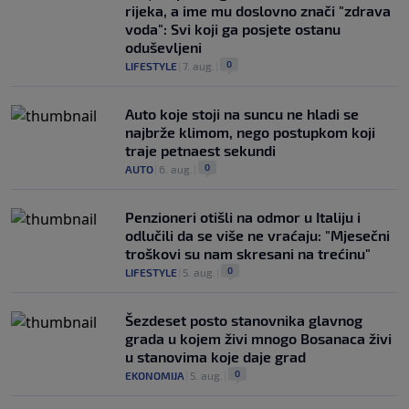
rijeka, a ime mu doslovno znači "zdrava
voda": Svi koji ga posjete ostanu
oduševljeni
0
LIFESTYLE
|
7. aug.
|
Auto koje stoji na suncu ne hladi se
najbrže klimom, nego postupkom koji
traje petnaest sekundi
0
AUTO
|
6. aug.
|
Penzioneri otišli na odmor u Italiju i
odlučili da se više ne vraćaju: "Mjesečni
troškovi su nam skresani na trećinu"
0
LIFESTYLE
|
5. aug.
|
Šezdeset posto stanovnika glavnog
grada u kojem živi mnogo Bosanaca živi
u stanovima koje daje grad
0
EKONOMIJA
|
5. aug.
|