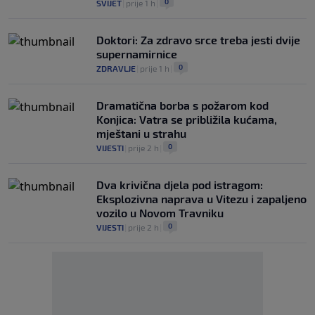
0
SVIJET
|
prije 1 h
|
Doktori: Za zdravo srce treba jesti dvije
supernamirnice
0
ZDRAVLJE
|
prije 1 h
|
Dramatična borba s požarom kod
Konjica: Vatra se približila kućama,
mještani u strahu
0
VIJESTI
|
prije 2 h
|
Dva krivična djela pod istragom:
Eksplozivna naprava u Vitezu i zapaljeno
vozilo u Novom Travniku
0
VIJESTI
|
prije 2 h
|