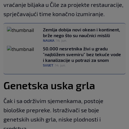
vraćanje biljaka u Čile za projekte restauracije,
sprječavajući time konačno izumiranje.
Zemlja dobija novi okean i kontinent,
brže nego što su naučnici mislili
NAUKA
|
14. jun.
50.000 nesretnika živi u gradu
"najbližem svemiru" bez tekuće vode
i kanalizacije u potrazi za snom
SVIJET
|
14. jun.
Genetska uska grla
Čak i sa održivim sjemenkama, postoje
biološke prepreke. Istraživači se boje
genetskih uskih grla, niske plodnosti i
srodstva.