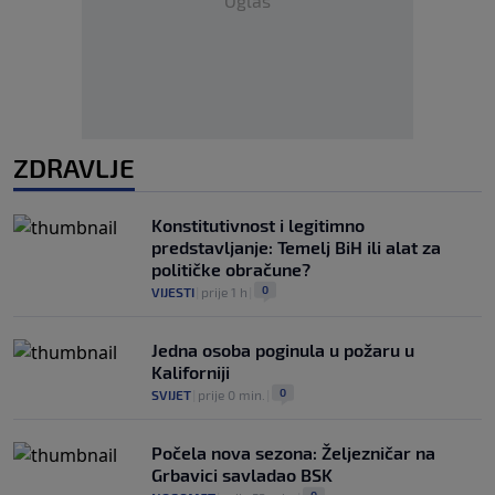
Oglas
ZDRAVLJE
Konstitutivnost i legitimno
predstavljanje: Temelj BiH ili alat za
političke obračune?
0
VIJESTI
|
prije 1 h
|
Jedna osoba poginula u požaru u
Kaliforniji
0
SVIJET
|
prije 0 min.
|
Počela nova sezona: Željezničar na
Grbavici savladao BSK
0