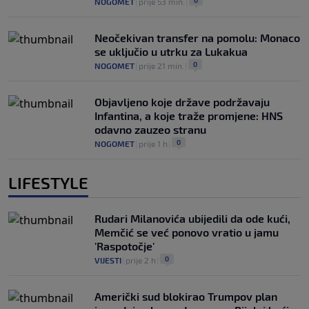
NOGOMET
|
prije 53 min.
|
Neočekivan transfer na pomolu: Monaco
se uključio u utrku za Lukakua
0
NOGOMET
|
prije 21 min.
|
Objavljeno koje države podržavaju
Infantina, a koje traže promjene: HNS
odavno zauzeo stranu
0
NOGOMET
|
prije 1 h
|
LIFESTYLE
Rudari Milanovića ubijedili da ode kući,
Memčić se već ponovo vratio u jamu
'Raspotočje'
0
VIJESTI
|
prije 2 h
|
Američki sud blokirao Trumpov plan