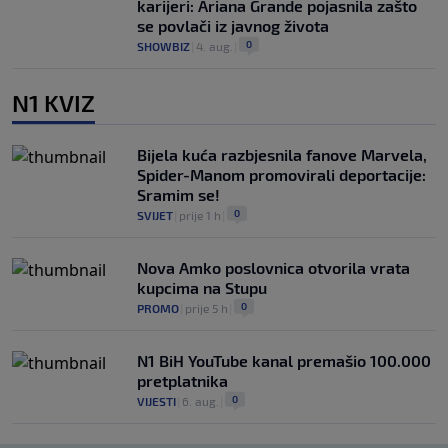
karijeri: Ariana Grande pojasnila zašto
se povlači iz javnog života
0
SHOWBIZ
|
4. aug.
|
N1 KVIZ
Bijela kuća razbjesnila fanove Marvela,
Spider-Manom promovirali deportacije:
Sramim se!
0
SVIJET
|
prije 1 h
|
Nova Amko poslovnica otvorila vrata
kupcima na Stupu
0
PROMO
|
prije 5 h
|
N1 BiH YouTube kanal premašio 100.000
pretplatnika
0
VIJESTI
|
6. aug.
|