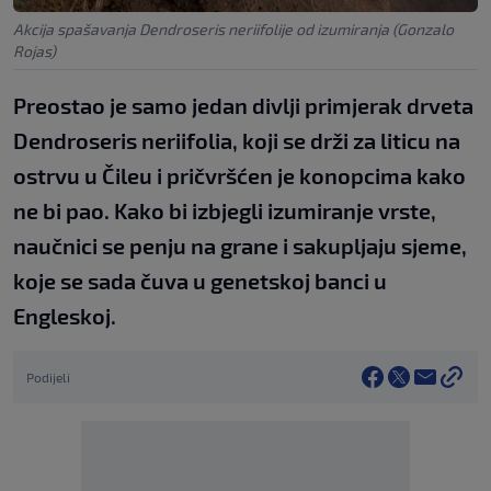
Akcija spašavanja Dendroseris neriifolije od izumiranja (Gonzalo
Rojas)
Preostao je samo jedan divlji primjerak drveta
Dendroseris neriifolia, koji se drži za liticu na
ostrvu u Čileu i pričvršćen je konopcima kako
ne bi pao. Kako bi izbjegli izumiranje vrste,
naučnici se penju na grane i sakupljaju sjeme,
koje se sada čuva u genetskoj banci u
Engleskoj.
Podijeli