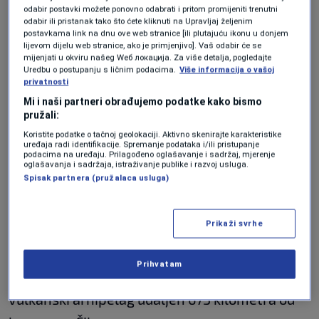
odabir postavki možete ponovno odabrati i pritom promijeniti trenutni
profita...
odabir ili pristanak tako što ćete kliknuti na Upravljaj željenim
EKONOMIJA
|
14. jun.
postavkama link na dnu ove web stranice [ili plutajuću ikonu u donjem
lijevom dijelu web stranice, ako je primjenjivo]. Vaš odabir će se
mijenjati u okviru našeg Wеб локација. Za više detalja, pogledajte
Sjeme je prikupljeno u martu i poslano u
Uredbu o postupanju s ličnim podacima.
Više informacija o vašoj
privatnosti
Milenijumsku banku sjemena u Kewu u
Mi i naši partneri obrađujemo podatke kako bismo
Engleskoj, gdje su prve sadnice već proklijale.
pružali:
Koristite podatke o tačnoj geolokaciji. Aktivno skenirajte karakteristike
Prema Kraljevskom botaničkom vrtu u Kewu
,
uređaja radi identifikacije. Spremanje podataka i/ili pristupanje
podacima na uređaju. Prilagođeno oglašavanje i sadržaj, mjerenje
od 29 primljenih sjemenki 25 je bilo
oglašavanja i sadržaja, istraživanje publike i razvoj usluga.
Spisak partnera (pružalaca usluga)
potencijalno održivo, u međunarodnom naporu
koji bi mogao predstavljati posljednju šansu da
Prikaži svrhe
se drvo spasi od izumiranja.
Dendroseris
neriifolia
je vrsta tratinčice koja raste u obliku
Prihvatam
drveta, endemska za ostrva Juan Fernandez,
vulkanski arhipelag udaljen 673 kilometra od