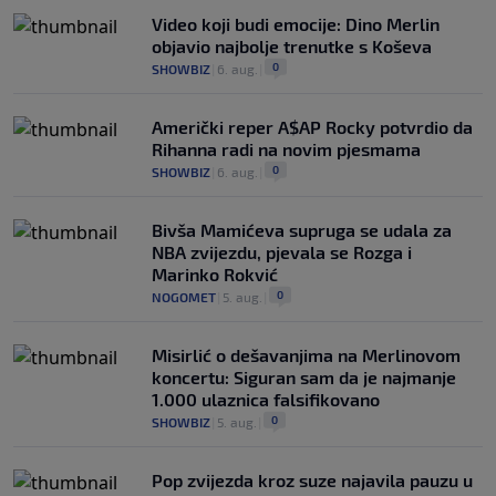
Video koji budi emocije: Dino Merlin
objavio najbolje trenutke s Koševa
0
SHOWBIZ
|
6. aug.
|
Američki reper A$AP Rocky potvrdio da
Rihanna radi na novim pjesmama
0
SHOWBIZ
|
6. aug.
|
Bivša Mamićeva supruga se udala za
NBA zvijezdu, pjevala se Rozga i
Marinko Rokvić
0
NOGOMET
|
5. aug.
|
Misirlić o dešavanjima na Merlinovom
koncertu: Siguran sam da je najmanje
1.000 ulaznica falsifikovano
0
SHOWBIZ
|
5. aug.
|
Pop zvijezda kroz suze najavila pauzu u