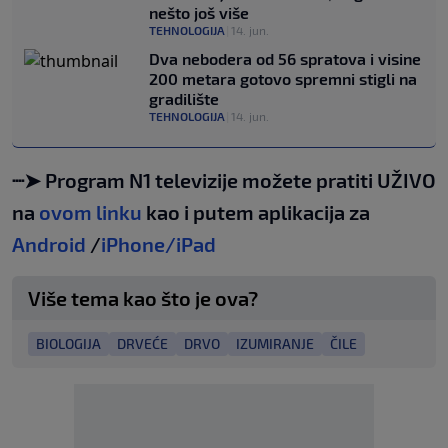
nešto još više
TEHNOLOGIJA
|
14. jun.
Dva nebodera od 56 spratova i visine
200 metara gotovo spremni stigli na
gradilište
TEHNOLOGIJA
|
14. jun.
┈➤ Program N1 televizije možete pratiti UŽIVO
na
ovom linku
kao i putem aplikacija za
Android
/
iPhone/iPad
Više tema kao što je ova?
BIOLOGIJA
DRVEĆE
DRVO
IZUMIRANJE
ČILE