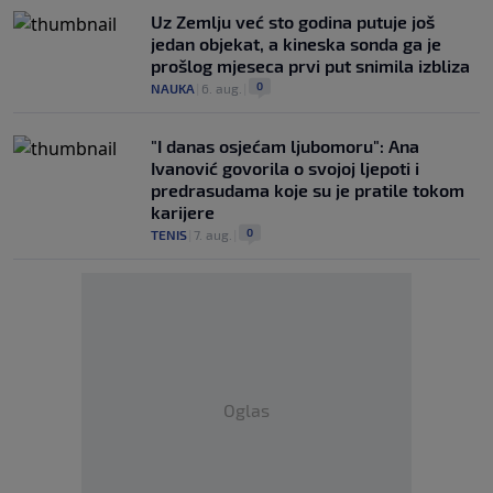
Uz Zemlju već sto godina putuje još
jedan objekat, a kineska sonda ga je
prošlog mjeseca prvi put snimila izbliza
0
NAUKA
|
6. aug.
|
"I danas osjećam ljubomoru": Ana
Ivanović govorila o svojoj ljepoti i
predrasudama koje su je pratile tokom
karijere
0
TENIS
|
7. aug.
|
Oglas