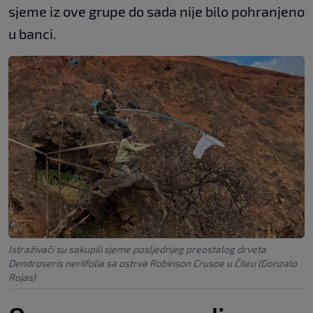
sjeme iz ove grupe do sada nije bilo pohranjeno
u banci.
Istraživači su sakupili sjeme posljednjeg preostalog drveta
Dendroseris neriifolia sa ostrva Robinson Crusoe u Čileu (Gonzalo
Rojas)