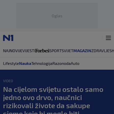
Oglas
NAJNOVIJE
VIJESTI
SPORT
SVIJET
MAGAZIN
ZDRAVLJE
S
Lifestyle
Nauka
Tehnologija
Razonoda
Auto
VIDEO
Na cijelom svijetu ostalo samo
jedno ovo drvo, naučnici
rizikovali živote da sakupe
sjeme koje bi moglo biti