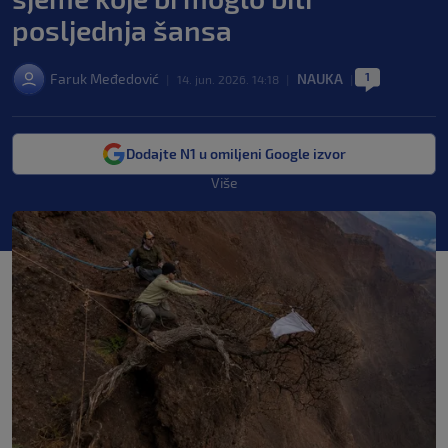
posljednja šansa
1
Faruk Međedović
NAUKA
|
14. jun. 2026. 14:18
|
|
Dodajte N1 u omiljeni Google izvor
Više