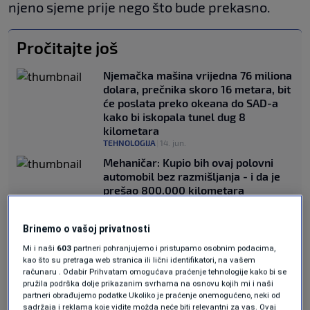
njeno sjeme prije nego što bude prekasno.
Pročitajte još
Njemačka mašina vrijedna 76 miliona
dolara, prečnika skoro 16 metara, bit
će poslata preko okeana do SAD-a
kako bi iskopala tunel dug 8
kilometara
TEHNOLOGIJA
|
14. jun.
Mehaničar: Kupio bih ovaj polovni
automobil bez razmišljanja - i da je
prešao 800.000 kilometara
AUTO
|
14. jun.
U "smrtnoj opasnosti" nekada
Brinemo o vašoj privatnosti
najveća crkva na svijetu i džamija
KULTURA
|
14. jun.
Mi i naši
603
partneri pohranjujemo i pristupamo osobnim podacima,
kao što su pretraga web stranica ili lični identifikatori, na vašem
Ispod plinskog polja u srcu Evrope
računaru . Odabir Prihvatam omogućava praćenje tehnologije kako bi se
nalazi se jedno od najvećih nalazišta
pružila podrška dolje prikazanim svrhama na osnovu kojih mi i naši
litijuma na Zemlji: 43 miliona tona,
partneri obrađujemo podatke Ukoliko je praćenje onemogućeno, neki od
500.000 baterija, milijarde dolara
sadržaja i reklama koje vidite možda neće biti relevantni za vas. Ovaj