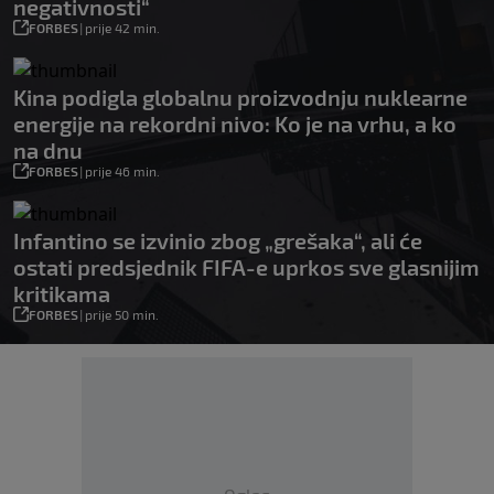
negativnosti“
FORBES
|
prije 42 min.
Kina podigla globalnu proizvodnju nuklearne
energije na rekordni nivo: Ko je na vrhu, a ko
na dnu
FORBES
|
prije 46 min.
Infantino se izvinio zbog „grešaka“, ali će
ostati predsjednik FIFA-e uprkos sve glasnijim
kritikama
FORBES
|
prije 50 min.