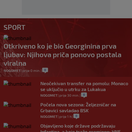
SPORT
Otkriveno ko je bio Georginina prva
ljubav: Njihova priča ponovo postala
viralna
0
NOGOMET
|
prije 0 min.
|
Neočekivan transfer na pomolu: Monaco
se uključio u utrku za Lukakua
0
NOGOMET
|
prije 30 min.
|
Počela nova sezona: Željezničar na
Grbavici savladao BSK
0
NOGOMET
|
prije 1 h
|
Objavljeno koje države podržavaju
Infantina, a koje traže promjene: HNS