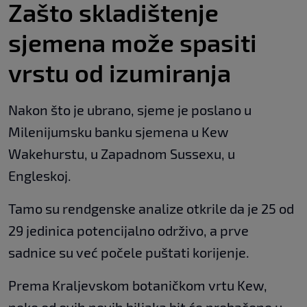
Zašto skladištenje
sjemena može spasiti
vrstu od izumiranja
Nakon što je ubrano, sjeme je poslano u
Milenijumsku banku sjemena u Kew
Wakehurstu, u Zapadnom Sussexu, u
Engleskoj.
Tamo su rendgenske analize otkrile da je 25 od
29 jedinica potencijalno održivo, a prve
sadnice su već počele puštati korijenje.
Prema Kraljevskom botaničkom vrtu Kew,
neke od ovih novih biljaka bit će prebačene u