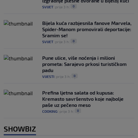
izgradnje plesne dvorane u Bijeloj kući
0
SVIJET
|
prije 3 h
|
Bijela kuća razbjesnila fanove Marvela,
Spider-Manom promovirali deportacije:
Sramim se!
0
SVIJET
|
prije 3 h
|
Pune ulice, više noćenja i milioni
prometa: Sarajevo prkosi turističkom
padu
0
VIJESTI
|
prije 3 h
|
Prefina ljetna salata od kupusa:
Kremasto savršenstvo koje najbolje
paše uz pečeno meso
0
COOKING
|
prije 3 h
|
SHOWBIZ