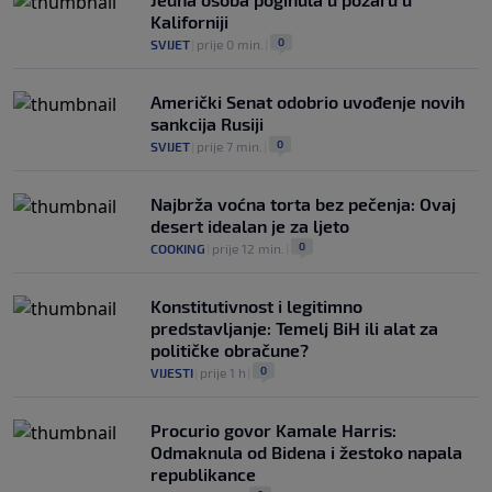
Kaliforniji
0
SVIJET
|
prije 0 min.
|
Američki Senat odobrio uvođenje novih
sankcija Rusiji
0
SVIJET
|
prije 7 min.
|
Najbrža voćna torta bez pečenja: Ovaj
desert idealan je za ljeto
0
COOKING
|
prije 12 min.
|
Konstitutivnost i legitimno
predstavljanje: Temelj BiH ili alat za
političke obračune?
0
VIJESTI
|
prije 1 h
|
Procurio govor Kamale Harris:
Odmaknula od Bidena i žestoko napala
republikance