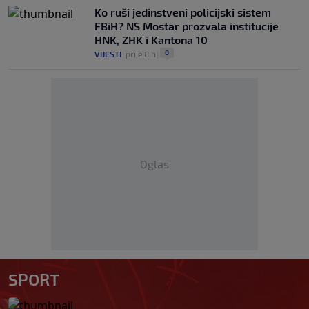
Ko ruši jedinstveni policijski sistem
FBiH? NS Mostar prozvala institucije
HNK, ZHK i Kantona 10
0
VIJESTI
|
prije 8 h
|
Oglas
SPORT