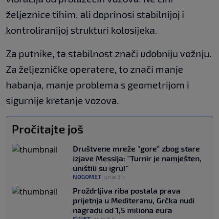
željeznice tihim, ali doprinosi stabilnijoj i
kontroliranijoj strukturi kolosijeka.
Za putnike, ta stabilnost znači udobniju vožnju.
Za željezničke operatere, to znači manje
habanja, manje problema s geometrijom i
sigurnije kretanje vozova.
Pročitajte još
Društvene mreže "gore" zbog stare
izjave Messija: "Turnir je namješten,
uništili su igru!"
NOGOMET
|
prije 3 h
Proždrljiva riba postala prava
prijetnja u Mediteranu, Grčka nudi
nagradu od 1,5 miliona eura
SVIJET
|
prije 3 h