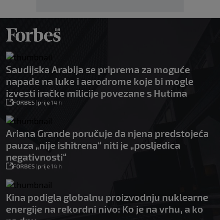
Saudijska Arabija se priprema za moguće
napade na luke i aerodrome koje bi mogle
izvesti iračke milicije povezane s Hutima
FORBES
|
prije 14 h
Ariana Grande poručuje da njena predstojeća
pauza „nije ishitrena“ niti je „posljedica
negativnosti“
FORBES
|
prije 14 h
Kina podigla globalnu proizvodnju nuklearne
energije na rekordni nivo: Ko je na vrhu, a ko