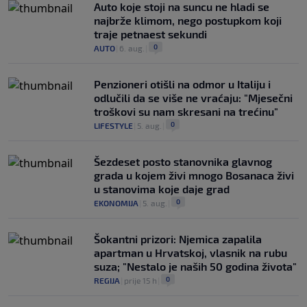
Auto koje stoji na suncu ne hladi se
najbrže klimom, nego postupkom koji
traje petnaest sekundi
0
AUTO
|
6. aug.
|
Penzioneri otišli na odmor u Italiju i
odlučili da se više ne vraćaju: "Mjesečni
troškovi su nam skresani na trećinu"
0
LIFESTYLE
|
5. aug.
|
Šezdeset posto stanovnika glavnog
grada u kojem živi mnogo Bosanaca živi
u stanovima koje daje grad
0
EKONOMIJA
|
5. aug.
|
Šokantni prizori: Njemica zapalila
apartman u Hrvatskoj, vlasnik na rubu
suza; "Nestalo je naših 50 godina života"
0
REGIJA
|
prije 15 h
|