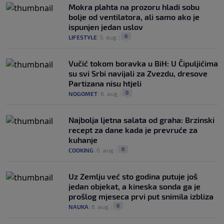
Mokra plahta na prozoru hladi sobu
bolje od ventilatora, ali samo ako je
ispunjen jedan uslov
0
LIFESTYLE
|
5. aug.
|
Vučić tokom boravka u BiH: U Čipuljićima
su svi Srbi navijali za Zvezdu, dresove
Partizana nisu htjeli
0
NOGOMET
|
6. aug.
|
Najbolja ljetna salata od graha: Brzinski
recept za dane kada je prevruće za
kuhanje
0
COOKING
|
6. aug.
|
Uz Zemlju već sto godina putuje još
jedan objekat, a kineska sonda ga je
prošlog mjeseca prvi put snimila izbliza
0
NAUKA
|
6. aug.
|