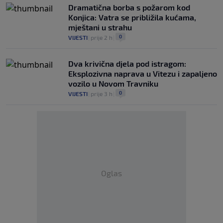
Dramatična borba s požarom kod
Konjica: Vatra se približila kućama,
mještani u strahu
0
VIJESTI
|
prije 2 h
|
Dva krivična djela pod istragom:
Eksplozivna naprava u Vitezu i zapaljeno
vozilo u Novom Travniku
0
VIJESTI
|
prije 3 h
|
Oglas