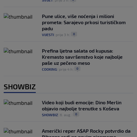
SVIJET
|
prije 3 h
|
Pune ulice, više noćenja i milioni
prometa: Sarajevo prkosi turističkom
padu
0
VIJESTI
|
prije 3 h
|
Prefina ljetna salata od kupusa:
Kremasto savršenstvo koje najbolje
paše uz pečeno meso
0
COOKING
|
prije 4 h
|
SHOWBIZ
Video koji budi emocije: Dino Merlin
objavio najbolje trenutke s Koševa
0
SHOWBIZ
|
6. aug.
|
Američki reper A$AP Rocky potvrdio da
Rihanna radi na novim pjesmama