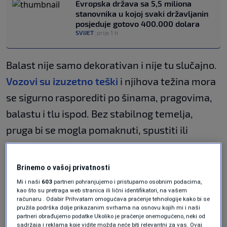
Evropska država sa 5,5 miliona
stanovnika u kojoj svaki državljanin
posjeduje gotovo 400.000 dolara
SVIJET
|
prije 1 h
Balast nije samo dekorativan i nije tu slučajno.
Vozovi su izuzetno teški
i njihova težina mora
se sigurno rasporediti po šinama, pragovima,
balastu i tlu ispod. Bez stabilnog temelja,
pruga bi se mogla pomaknuti, spustiti ili
izgubiti poravnanje.
Brinemo o vašoj privatnosti
Zbog toga se balast obično pravi od tvrdog,
Mi i naši
603
partneri pohranjujemo i pristupamo osobnim podacima,
uglatog drobljenog kamena, a ne od glatkih
kao što su pretraga web stranica ili lični identifikatori, na vašem
računaru . Odabir Prihvatam omogućava praćenje tehnologije kako bi se
oblutaka. Oštri rubovi pomažu kamenju da se
pružila podrška dolje prikazanim svrhama na osnovu kojih mi i naši
partneri obrađujemo podatke Ukoliko je praćenje onemogućeno, neki od
spoji kreirajući čvrstu, ali pomalo fleksibilnu
sadržaja i reklama koje vidite možda neće biti relevantni za vas. Ovaj