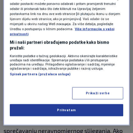
podlogu.
odabir postavki možete ponovno odabrati i pritom promijeniti trenutni
odabir ili pristanak tako što ćete kliknuti na Upravljaj željenim
postavkama link na dnu ove web stranice [ili plutajuću ikonu u donjem
Balast pomaže u nošenju
lijevom dijelu web stranice, ako je primjenjivo]. Vaš odabir će se
mijenjati u okviru našeg Wеб локација. Za više detalja, pogledajte
Uredbu o postupanju s ličnim podacima.
Više informacija o vašoj
težine vozova
privatnosti
Mi i naši partneri obrađujemo podatke kako bismo
pružali:
Svaki voz koji prolazi šalje ogromne sile na
Koristite podatke o tačnoj geolokaciji. Aktivno skenirajte karakteristike
prugu. Teretni vozovi mogu biti posebno
uređaja radi identifikacije. Spremanje podataka i/ili pristupanje
podacima na uređaju. Prilagođeno oglašavanje i sadržaj, mjerenje
zahtjevni jer prevoze teške terete na velike
oglašavanja i sadržaja, istraživanje publike i razvoj usluga.
Spisak partnera (pružalaca usluga)
udaljenosti. Šine prvo primaju tu silu, a zatim je
prenose na pragove i u balast ispod.
Prikaži svrhe
Balast pomaže u raspodjeli opterećenja na širu
Prihvatam
površinu podloge pruge. To smanjuje
opterećenje na tlo ispod i pomaže u
sprečavanju neravnomjernog slijeganja. Ako