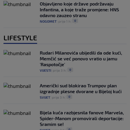
Objavljeno koje države podržavaju
Infantina, a koje traže promjene: HNS
odavno zauzeo stranu
0
NOGOMET
|
prije 1 h
|
LIFESTYLE
Rudari Milanovića ubijedili da ode kući,
Memčić se već ponovo vratio u jamu
'Raspotočje'
0
VIJESTI
|
prije 3 h
|
Američki sud blokirao Trumpov plan
izgradnje plesne dvorane u Bijeloj kući
0
SVIJET
|
prije 3 h
|
Bijela kuća razbjesnila fanove Marvela,
Spider-Manom promovirali deportacije:
Sramim se!
0