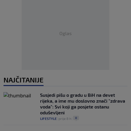
Oglas
NAJČITANIJE
Susjedi pišu o gradu u BiH na devet
rijeka, a ime mu doslovno znači "zdrava
voda": Svi koji ga posjete ostanu
oduševljeni
0
LIFESTYLE
|
prije 8 h
|