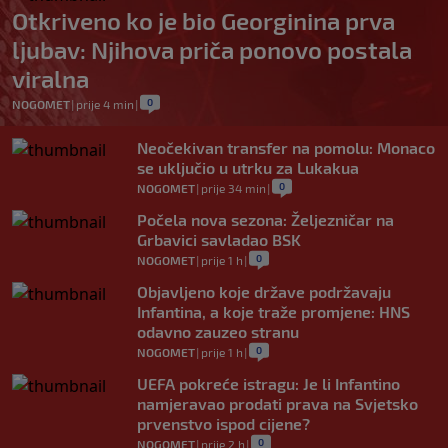
Otkriveno ko je bio Georginina prva
ljubav: Njihova priča ponovo postala
viralna
0
NOGOMET
|
prije 4 min
|
Neočekivan transfer na pomolu: Monaco
se uključio u utrku za Lukakua
0
NOGOMET
|
prije 34 min
|
Počela nova sezona: Željezničar na
Grbavici savladao BSK
0
NOGOMET
|
prije 1 h
|
Objavljeno koje države podržavaju
Infantina, a koje traže promjene: HNS
odavno zauzeo stranu
0
NOGOMET
|
prije 1 h
|
UEFA pokreće istragu: Je li Infantino
namjeravao prodati prava na Svjetsko
prvenstvo ispod cijene?
0
NOGOMET
|
prije 2 h
|