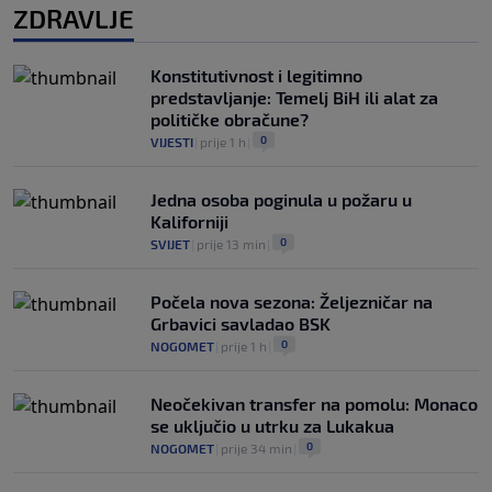
ZDRAVLJE
Konstitutivnost i legitimno
predstavljanje: Temelj BiH ili alat za
političke obračune?
0
VIJESTI
|
prije 1 h
|
Jedna osoba poginula u požaru u
Kaliforniji
0
SVIJET
|
prije 13 min
|
Počela nova sezona: Željezničar na
Grbavici savladao BSK
0
NOGOMET
|
prije 1 h
|
Neočekivan transfer na pomolu: Monaco
se uključio u utrku za Lukakua
0
NOGOMET
|
prije 34 min
|