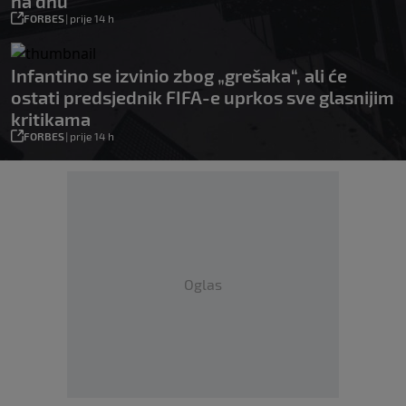
na dnu
FORBES
|
prije 14 h
Infantino se izvinio zbog „grešaka“, ali će
ostati predsjednik FIFA-e uprkos sve glasnijim
kritikama
FORBES
|
prije 14 h
Oglas