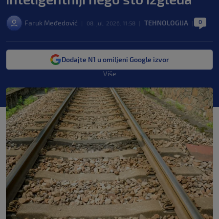
0
Faruk Međedović
TEHNOLOGIJA
|
08. jul. 2026. 11:58
|
|
Dodajte N1 u omiljeni Google izvor
Više