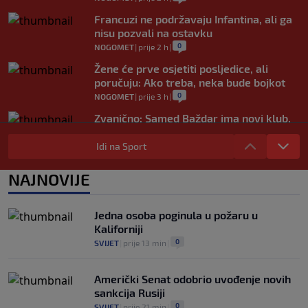
Francuzi ne podržavaju Infantina, ali ga
nisu pozvali na ostavku
0
NOGOMET
|
prije 2 h
|
Žene će prve osjetiti posljedice, ali
poručuju: Ako treba, neka bude bojkot
0
NOGOMET
|
prije 3 h
|
Zvanično: Samed Baždar ima novi klub,
zadužio broj sa velikom "težinom"
Idi na Sport
0
NOGOMET
|
prije 5 h
|
Prije nekoliko godina zaludjela je
NAJNOVIJE
internet, a onda nestala iz javnosti: Svi
se pitaju gdje je i šta radi (VIDEO)
0
OSTALI SPORTOVI
|
prije 5 h
|
Jedna osoba poginula u požaru u
Kaliforniji
0
SVIJET
|
prije 13 min
|
Američki Senat odobrio uvođenje novih
sankcija Rusiji
0
SVIJET
|
prije 21 min
|