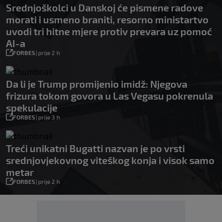
Srednjoškolci u Danskoj će pismene radove
morati i usmeno braniti, resorno ministartvo
uvodi tri hitne mjere protiv prevara uz pomoć
AI-a
FORBES
|
prije 2 h
Da li je Trump promijenio imidž: Njegova
frizura tokom govora u Las Vegasu pokrenula
spekulacije
FORBES
|
prije 3 h
Treći unikatni Bugatti nazvan je po vrsti
srednjovjekovnog viteškog konja i visok samo
metar
FORBES
|
prije 2 h