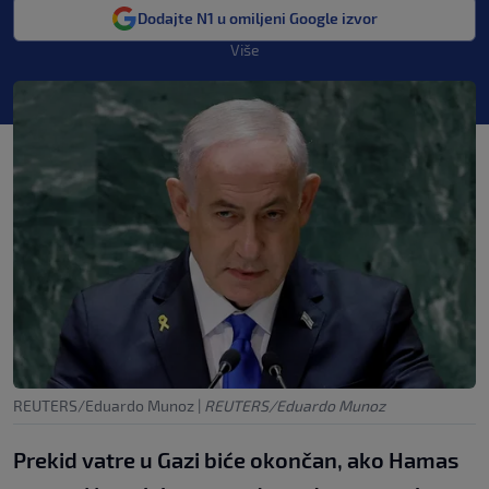
Dodajte N1 u omiljeni Google izvor
Više
REUTERS/Eduardo Munoz
|
REUTERS/Eduardo Munoz
Prekid vatre u Gazi biće okončan, ako Hamas