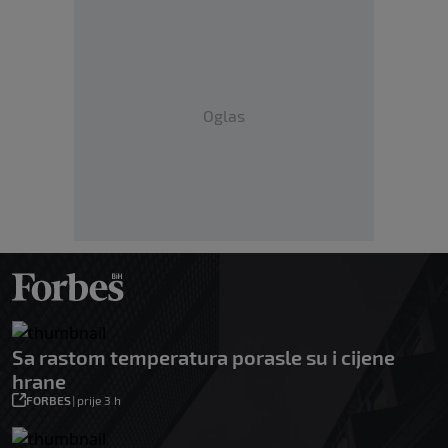
Oglas
Sa rastom temperatura porasle su i cijene
hrane
FORBES
|
prije 3 h