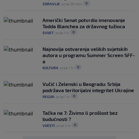
0
ZDRAVLJE
|
prije 59 min
|
Američki Senat potvrdio imenovanje
Todda Blanchea za državnog tužioca
0
SVIJET
|
prije 1 h
|
Najnovija ostvarenja velikih svjetskih
autora u programu Summer Screen SFF-
a
0
KULTURA
|
prije 1 h
|
Vučić i Zelenski u Beogradu: Srbija
podržava teritorijalni integritet Ukrajine
0
REGIJA
|
prije 1 h
|
Tačka na 7: Živimo li prošlost bez
budućnosti ?
0
VIJESTI
|
prije 2 h
|