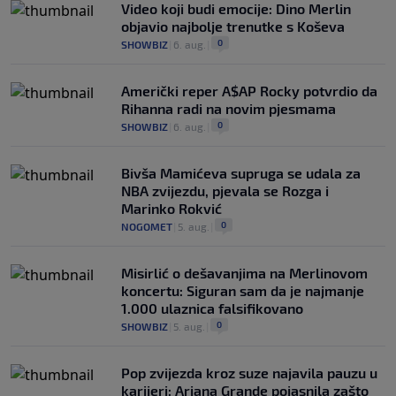
Video koji budi emocije: Dino Merlin
objavio najbolje trenutke s Koševa
0
SHOWBIZ
|
6. aug.
|
Američki reper A$AP Rocky potvrdio da
Rihanna radi na novim pjesmama
0
SHOWBIZ
|
6. aug.
|
Bivša Mamićeva supruga se udala za
NBA zvijezdu, pjevala se Rozga i
Marinko Rokvić
0
NOGOMET
|
5. aug.
|
Misirlić o dešavanjima na Merlinovom
koncertu: Siguran sam da je najmanje
1.000 ulaznica falsifikovano
0
SHOWBIZ
|
5. aug.
|
Pop zvijezda kroz suze najavila pauzu u
karijeri: Ariana Grande pojasnila zašto