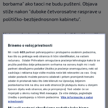
borbama" ako taoci ne budu pušteni. Objava
stiže nakon "duboke četvorosatne rasprave u
političko-bezbjednosnom kabinetu".
Netanyahu je rekao da su u vladi " svi izrazili
ogorčenje šokantnom situacijom glede tri
Brinemo o vašoj privatnosti
taoca puštenih prošle subote".
Mi i naši
603
partneri pohranjujemo i pristupamo osobnim podacima,
kao što su pretraga web stranica ili lični identifikatori, na vašem
računaru . Odabir Prihvatam omogućava praćenje tehnologije kako bi se
Naveo je da je vlada jednoglasno usvojila
pružila podrška dolje prikazanim svrhama na osnovu kojih mi i naši
partneri obrađujemo podatke Ukoliko je praćenje onemogućeno, neki od
sporazum: "Ako Hamas ne vrati naše taoce do
sadržaja i reklama koje vidite možda neće biti relevantni za vas. Ovaj
odabir postavki možete ponovno odabrati i pritom promijeniti trenutni
subote u podne - prekid vatre će biti prekinut, a
odabir ili pristanak tako što ćete kliknuti na Upravljaj željenim
postavkama link na dnu ove web stranice [ili plutajuću ikonu u donjem
IDF će se vratiti intenzivnim borbama dok
lijevom dijelu web stranice, ako je primjenjivo]. Vaš odabir će se
mijenjati u okviru našeg Wеб локација. Za više detalja, pogledajte
Hamas konačno ne bude poražen."
Uredbu o postupanju s ličnim podacima.
Više informacija o vašoj
privatnosti