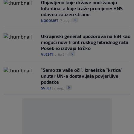
Objavljeno koje države podržavaju
Infantina, a koje traže promjene: HNS
odavno zauzeo stranu
0
NOGOMET
|
7. aug.
|
Ukrajinski general upozorava na BiH kao
mogući novi front ruskog hibridnog rata:
Posebno izdvaja Brčko
0
VIJESTI
|
prije 3 h
|
"Samo za vaše oči": Izraelska "krtica"
unutar UN-a dostavljala povjerljive
podatke
0
SVIJET
|
7. aug.
|