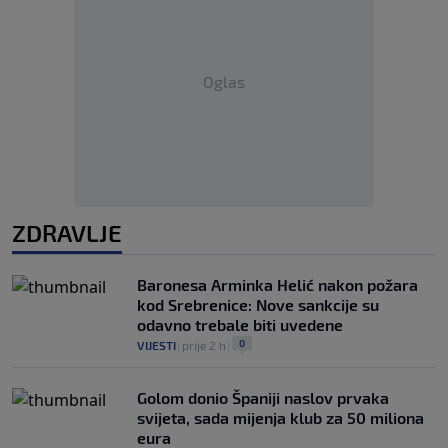
Oglas
ZDRAVLJE
Baronesa Arminka Helić nakon požara
kod Srebrenice: Nove sankcije su
odavno trebale biti uvedene
0
VIJESTI
|
prije 2 h
|
Golom donio Španiji naslov prvaka
svijeta, sada mijenja klub za 50 miliona
eura