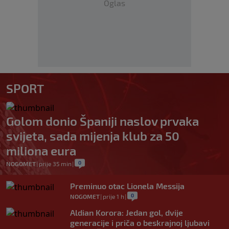
Oglas
SPORT
Golom donio Španiji naslov prvaka
svijeta, sada mijenja klub za 50
miliona eura
0
NOGOMET
|
prije 35 min
|
Preminuo otac Lionela Messija
0
NOGOMET
|
prije 1 h
|
Aldian Korora: Jedan gol, dvije
generacije i priča o beskrajnoj ljubavi