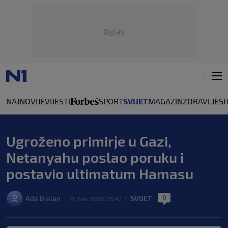
Oglas
NAJNOVIJE
VIJESTI
SPORT
SVIJET
MAGAZIN
ZDRAVLJE
S
Ugroženo primirje u Gazi,
Netanyahu poslao poruku i
postavio ultimatum Hamasu
0
Ada Bjelan
SVIJET
|
11. feb. 2025. 18:47
|
|