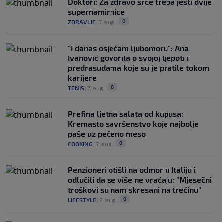
Doktori: Za zdravo srce treba jesti dvije
supernamirnice
0
ZDRAVLJE
|
7. aug.
|
"I danas osjećam ljubomoru": Ana
Ivanović govorila o svojoj ljepoti i
predrasudama koje su je pratile tokom
karijere
0
TENIS
|
7. aug.
|
Prefina ljetna salata od kupusa:
Kremasto savršenstvo koje najbolje
paše uz pečeno meso
0
COOKING
|
7. aug.
|
Penzioneri otišli na odmor u Italiju i
odlučili da se više ne vraćaju: "Mjesečni
troškovi su nam skresani na trećinu"
0
LIFESTYLE
|
5. aug.
|