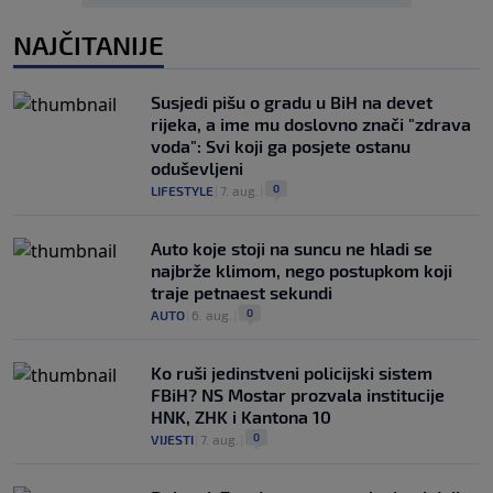
NAJČITANIJE
Susjedi pišu o gradu u BiH na devet
rijeka, a ime mu doslovno znači "zdrava
voda": Svi koji ga posjete ostanu
oduševljeni
0
LIFESTYLE
|
7. aug.
|
Auto koje stoji na suncu ne hladi se
najbrže klimom, nego postupkom koji
traje petnaest sekundi
0
AUTO
|
6. aug.
|
Ko ruši jedinstveni policijski sistem
FBiH? NS Mostar prozvala institucije
HNK, ZHK i Kantona 10
0
VIJESTI
|
7. aug.
|