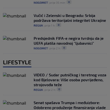
0
NOGOMET
|
prije 35 min
|
Vučić i Zelenski u Beogradu: Srbija
podržava teritorijalni integritet Ukrajine
0
REGIJA
|
prije 1 h
|
Predsjednik FIFA-e negira tvrdnju da je
UEFA platila navodnoj "ljubavnici"
0
NOGOMET
|
prije 2 h
|
LIFESTYLE
VIDEO / Sudar putničkog i teretnog voza
kod Bjelovara: Više osoba povrijeđeno,
strojovođa teže
0
REGIJA
|
prije 2 h
|
Senat spašava Trumpa i međuizbore:
Odobreno produženje finansiranja vlade