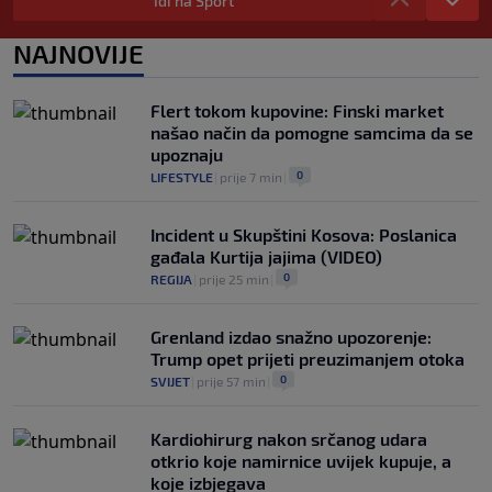
Idi na Sport
selektora svijeta
0
NOGOMET
|
prije 7 h
|
NAJNOVIJE
Otkriveno ko je bio Georginina prva
ljubav: Njihova priča ponovo postala
Flert tokom kupovine: Finski market
viralna
našao način da pomogne samcima da se
0
NOGOMET
|
7. aug.
|
upoznaju
0
LIFESTYLE
|
prije 7 min
|
Incident u Skupštini Kosova: Poslanica
gađala Kurtija jajima (VIDEO)
0
REGIJA
|
prije 25 min
|
Grenland izdao snažno upozorenje:
Trump opet prijeti preuzimanjem otoka
0
SVIJET
|
prije 57 min
|
Kardiohirurg nakon srčanog udara
otkrio koje namirnice uvijek kupuje, a
koje izbjegava