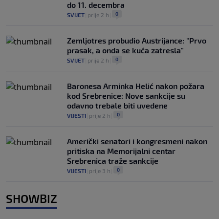
do 11. decembra
0
SVIJET
|
prije 2 h
|
Zemljotres probudio Austrijance: "Prvo
prasak, a onda se kuća zatresla"
0
SVIJET
|
prije 2 h
|
Baronesa Arminka Helić nakon požara
kod Srebrenice: Nove sankcije su
odavno trebale biti uvedene
0
VIJESTI
|
prije 2 h
|
Američki senatori i kongresmeni nakon
pritiska na Memorijalni centar
Srebrenica traže sankcije
0
VIJESTI
|
prije 3 h
|
SHOWBIZ