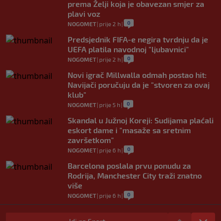
prema Želji koja je obavezan smjer za
plavi voz
0
NOGOMET
|
prije 2 h
|
Predsjednik FIFA-e negira tvrdnju da je
UEFA platila navodnoj "ljubavnici"
0
NOGOMET
|
prije 2 h
|
Novi igrač Millwalla odmah postao hit:
Navijači poručuju da je "stvoren za ovaj
klub"
0
NOGOMET
|
prije 5 h
|
Skandal u Južnoj Koreji: Sudijama plaćali
eskort dame i "masaže sa sretnim
završetkom"
0
NOGOMET
|
prije 6 h
|
Barcelona poslala prvu ponudu za
Rodrija, Manchester City traži znatno
više
0
NOGOMET
|
prije 6 h
|
Dalić će postati najskuplji hrvatski
trener u historiji i jedan od najplaćenijih