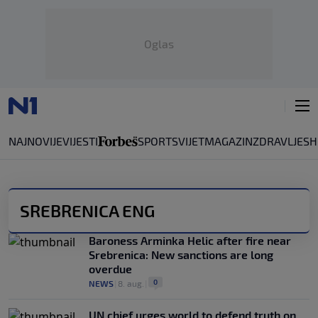
Oglas
NAJNOVIJE
VIJESTI
SPORT
SVIJET
MAGAZIN
ZDRAVLJE
SH
SREBRENICA ENG
Baroness Arminka Helic after fire near
Srebrenica: New sanctions are long
overdue
0
NEWS
|
8. aug.
|
UN chief urges world to defend truth on