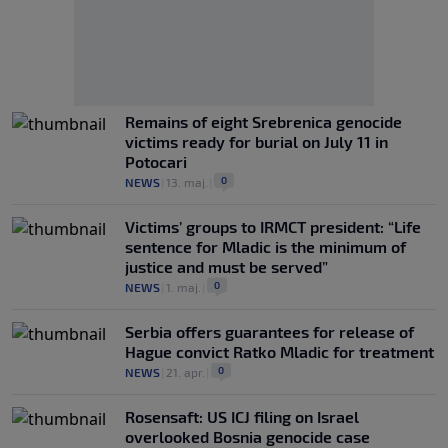
Remains of eight Srebrenica genocide
victims ready for burial on July 11 in
Potocari
0
NEWS
|
13. maj.
|
Victims’ groups to IRMCT president: “Life
sentence for Mladic is the minimum of
justice and must be served”
0
NEWS
|
1. maj.
|
Serbia offers guarantees for release of
Hague convict Ratko Mladic for treatment
0
NEWS
|
21. apr.
|
Rosensaft: US ICJ filing on Israel
overlooked Bosnia genocide case