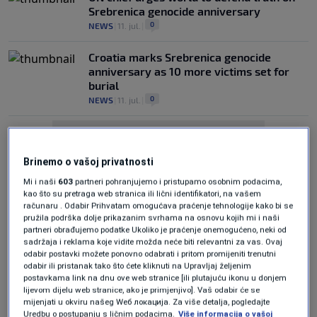
Srebrenica genocide anniversary
0
NEWS
|
11. jul.
|
Croatia marks Srebrenica genocide
anniversary as 10 more victims set for
burial
0
NEWS
|
11. jul.
|
Brinemo o vašoj privatnosti
Mi i naši
603
partneri pohranjujemo i pristupamo osobnim podacima,
kao što su pretraga web stranica ili lični identifikatori, na vašem
računaru . Odabir Prihvatam omogućava praćenje tehnologije kako bi se
Oglas
pružila podrška dolje prikazanim svrhama na osnovu kojih mi i naši
partneri obrađujemo podatke Ukoliko je praćenje onemogućeno, neki od
sadržaja i reklama koje vidite možda neće biti relevantni za vas. Ovaj
odabir postavki možete ponovno odabrati i pritom promijeniti trenutni
odabir ili pristanak tako što ćete kliknuti na Upravljaj željenim
postavkama link na dnu ove web stranice [ili plutajuću ikonu u donjem
lijevom dijelu web stranice, ako je primjenjivo]. Vaš odabir će se
mijenjati u okviru našeg Wеб локација. Za više detalja, pogledajte
Thirty-one years on: The world
Uredbu o postupanju s ličnim podacima.
Više informacija o vašoj