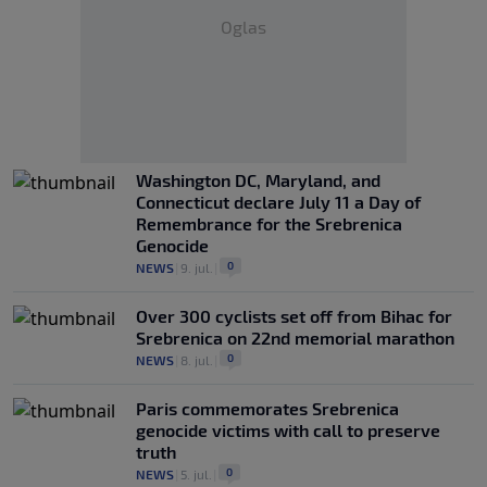
Oglas
Washington DC, Maryland, and
Connecticut declare July 11 a Day of
Remembrance for the Srebrenica
Genocide
0
NEWS
|
9. jul.
|
Over 300 cyclists set off from Bihac for
Srebrenica on 22nd memorial marathon
0
NEWS
|
8. jul.
|
Paris commemorates Srebrenica
genocide victims with call to preserve
truth
0
NEWS
|
5. jul.
|