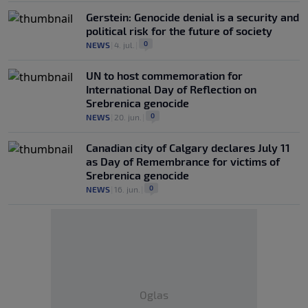
Gerstein: Genocide denial is a security and
political risk for the future of society
0
NEWS
|
4. jul.
|
UN to host commemoration for
International Day of Reflection on
Srebrenica genocide
0
NEWS
|
20. jun.
|
Canadian city of Calgary declares July 11
as Day of Remembrance for victims of
Srebrenica genocide
0
NEWS
|
16. jun.
|
Oglas