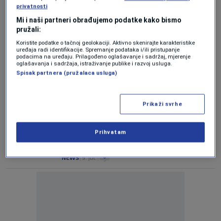
remembers the victims of the Srebrenica
privatnosti
genocide
Mi i naši partneri obrađujemo podatke kako bismo
0
NEWS
|
11. jul.
|
pružali:
Koristite podatke o tačnoj geolokaciji. Aktivno skenirajte karakteristike
BIRN: Former Dutch defence minister says
uređaja radi identifikacije. Spremanje podataka i/ili pristupanje
Srebrenica "did not have to fall"
podacima na uređaju. Prilagođeno oglašavanje i sadržaj, mjerenje
oglašavanja i sadržaja, istraživanje publike i razvoj usluga.
0
NEWS
|
10. jul.
|
Spisak partnera (pružalaca usluga)
"JUST ASKING QUESTONS?"
How Srebrenica Genocide denial learned
Prikaži svrhe
to speak the language of debate
0
NEWS
|
10. jul.
|
Prihvatam
Srebrenica survivors at UN: The world
must carry responsibility
0
NEWS
|
9. jul.
|