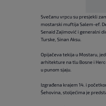
Svečanu vrpcu su presjekli zam
mostarski muftija Salem-ef. De
Senaid Zajimović i generalni d
Turske, Sinan Aksu.
Opijačeva tekija u Mostaru, je
arhitekture na tlu Bosne i Her
u punom sjaju.
Izgrađena krajem 14. i početkom
Šehovina, stoljećima je predst