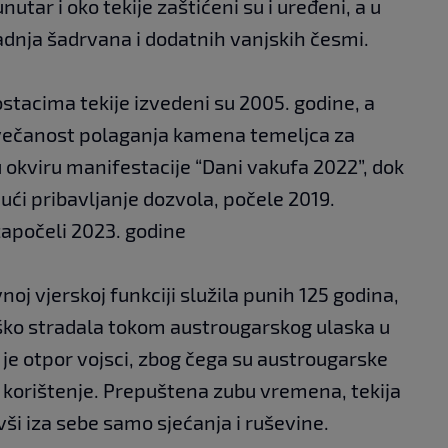
utar i oko tekije zaštićeni su i uređeni, a u
radnja šadrvana i dodatnih vanjskih česmi.
ostacima tekije izvedeni su 2005. godine, a
 Svečanost polaganja kamena temeljca za
 okviru manifestacije “Dani vakufa 2022”, dok
ući pribavljanje dozvola, počele 2019.
započeli 2023. godine
noj vjerskoj funkciji služila punih 125 godina,
eško stradala tokom austrougarskog ulaska u
je otpor vojsci, zbog čega su austrougarske
i korištenje. Prepuštena zubu vremena, tekija
ši iza sebe samo sjećanja i ruševine.