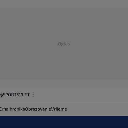
Oglas
SPORT
SVIJET
MAGAZIN
Crna hronika
Obrazovanje
Vrijeme
ZDRAVLJE