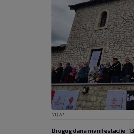
N1
|
N1
Drugog dana manifestacije "13.