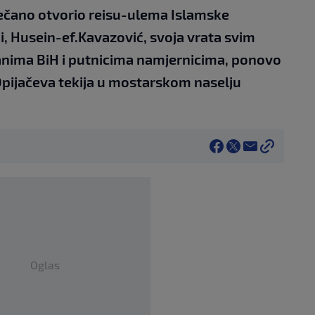
večano otvorio reisu-ulema Islamske
i, Husein-ef.Kavazović, svoja vrata svim
anima BiH i putnicima namjernicima, ponovo
 Opijačeva tekija u mostarskom naselju
Oglas