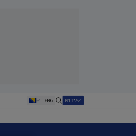
N1 TV
ENG