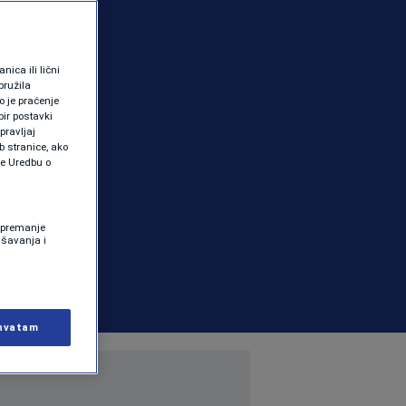
ica ili lični
pružila
 je praćenje
ir postavki
pravljaj
b stranice, ako
te Uredbu o
 Spremanje
ašavanja i
hvatam