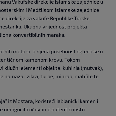
nu Vakufske direkcije Islamske zajednice u
 mostarskim i Medžlisom Islamske zajednice
e direkcije za vakufe Republike Turske,
 nestanka. Ukupna vrijednost projekta
iliona konvertibilnih maraka.
ratnih metara, a njena posebnost ogleda se u
 autentičnom kamenom krovu. Tokom
vi ključni elementi objekta: kuhinja (mutvak),
 namaza i zikra, turbe, mihrab, mahfile te
ja” iz Mostara, koristeći jablanički kamen i
 je omogućilo očuvanje autentičnosti i