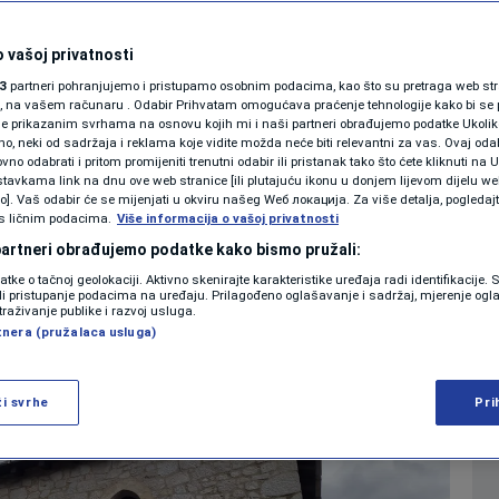
dragulj: U Mostaru
SHOWBIZ
KOLUMNE
 vašoj privatnosti
ina opet otvorena
3
partneri pohranjujemo i pristupamo osobnim podacima, kao što su pretraga web stran
ori, na vašem računaru . Odabir Prihvatam omogućava praćenje tehnologije kako bi se 
a
je prikazanim svrhama na osnovu kojih mi i naši partneri obrađujemo podatke Ukoliko
 neki od sadržaja i reklama koje vidite možda neće biti relevantni za vas. Ovaj odab
PODCAST
no odabrati i pritom promijeniti trenutni odabir ili pristanak tako što ćete kliknuti na U
tavkama link na dnu ove web stranice [ili plutajuću ikonu u donjem lijevom dijelu we
0
VIJESTI
komentara
|
|
N1 SPECIJAL
vo]. Vaš odabir će se mijenjati u okviru našeg Wеб локација. Za više detalja, pogledaj
s ličnim podacima.
Više informacija o vašoj privatnosti
FENOMENI
 partneri obrađujemo podatke kako bismo pružali:
Više
datke o tačnoj geolokaciji. Aktivno skenirajte karakteristike uređaja radi identifikacije.
NEISTRAŽENO
ili pristupanje podacima na uređaju. Prilagođeno oglašavanje i sadržaj, mjerenje ogl
traživanje publike i razvoj usluga.
tnera (pružalaca usluga)
VIRALNO
FOTO
ži svrhe
Pri
PROMO
VIDEO