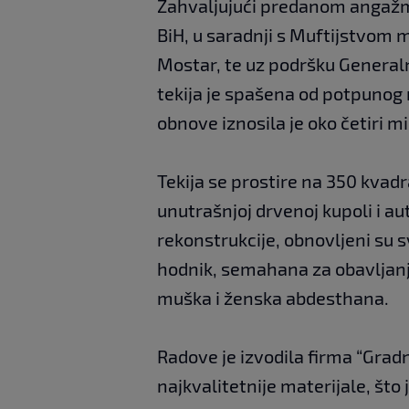
Zahvaljujući predanom angažma
BiH, u saradnji s Muftijstvom
Mostar, te uz podršku Generaln
tekija je spašena od potpunog
obnove iznosila je oko četiri m
Tekija se prostire na 350 kvad
unutrašnjoj drvenoj kupoli i
rekonstrukcije, obnovljeni su s
hodnik, semahana za obavljanje
muška i ženska abdesthana.
Radove je izvodila firma “Gradn
najkvalitetnije materijale, što