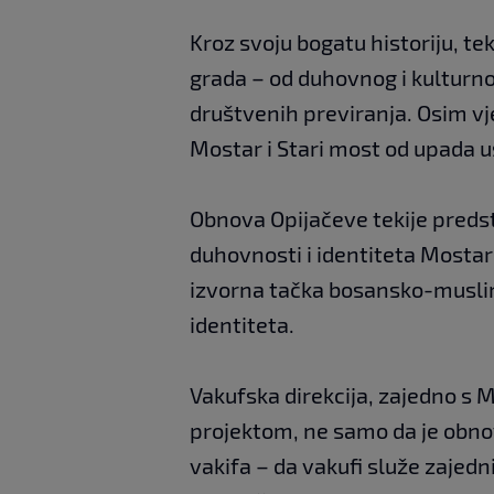
Kroz svoju bogatu historiju, tek
grada – od duhovnog i kulturno
društvenih previranja. Osim vje
Mostar i Stari most od upada u
Obnova Opijačeve tekije predst
duhovnosti i identiteta Mostara
izvorna tačka bosansko-musli
identiteta.
Vakufska direkcija, zajedno s
projektom, ne samo da je obnovi
vakifa – da vakufi služe zajedn