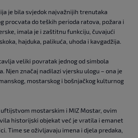
ija je bila svjedok najvažnijih trenutaka
g procvata do teških perioda ratova, požara i
rske, imala je i zaštitnu funkciju, čuvajući
skoka, hajduka, palikuća, uhoda i kavgadžija.
avlja veliki povratak jednog od simbola
. Njen značaj nadilazi vjersku ulogu – ona je
manskog, mostarskog i bošnjačkog kulturnog
 Muftijstvom mostarskim i MIZ Mostar, ovim
la historijski objekat već je vratila i emanet
ici. Time se oživljavaju imena i djela predaka,