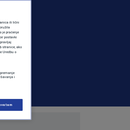
ica ili lični
pružila
 je praćenje
ir postavki
pravljaj
b stranice, ako
te Uredbu o
 Spremanje
ašavanja i
hvatam