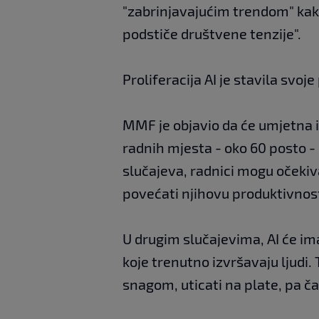
"zabrinjavajućim trendom" kako
podstiče društvene tenzije".
Proliferacija AI je stavila svoje
MMF je objavio da će umjetna i
radnih mjesta - oko 60 posto 
slučajeva, radnici mogu očekivati
povećati njihovu produktivnos
U drugim slučajevima, AI će im
koje trenutno izvršavaju ljudi
snagom, uticati na plate, pa čak