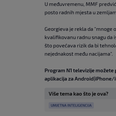
U međuvremenu, MMF predviđa 
posto radnih mjesta u zemljam
Georgieva je rekla da "mnoge o
kvalifikovanu radnu snagu da is
što povećava rizik da bi tehn
nejednakost među nacijama".
Program N1 televizije možete 
aplikacija za
An
droid
|
iPhone/
Više tema kao što je ova?
UMJETNA INTELIGENCIJA