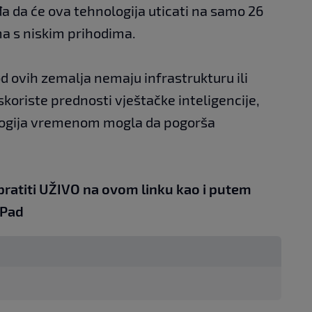
da će ova tehnologija uticati na samo 26
a s niskim prihodima.
d ovih zemalja nemaju infrastrukturu ili
koriste prednosti vještačke inteligencije,
ologija vremenom mogla da pogorša
pratiti UŽIVO na
ovom linku
kao i putem
iPad