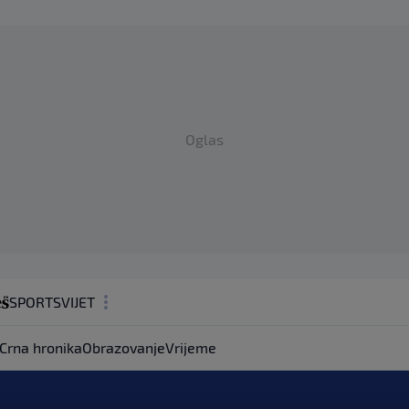
Oglas
SPORT
SVIJET
MAGAZIN
Crna hronika
Obrazovanje
Vrijeme
ZDRAVLJE