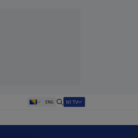
N1 TV
ENG