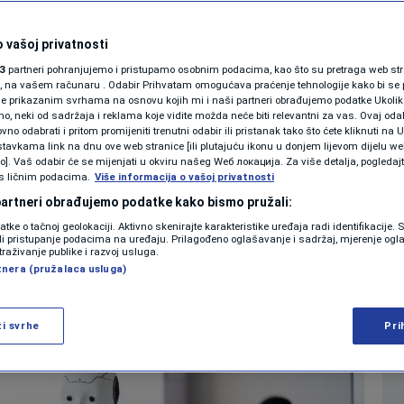
nteligencija će
SHOWBIZ
KOLUMNE
 vašoj privatnosti
posto svih radnih
3
partneri pohranjujemo i pristupamo osobnim podacima, kao što su pretraga web stran
ori, na vašem računaru . Odabir Prihvatam omogućava praćenje tehnologije kako bi se 
šati nejednakost
je prikazanim svrhama na osnovu kojih mi i naši partneri obrađujemo podatke Ukoliko
 neki od sadržaja i reklama koje vidite možda neće biti relevantni za vas. Ovaj odab
PODCAST
no odabrati i pritom promijeniti trenutni odabir ili pristanak tako što ćete kliknuti na U
tavkama link na dnu ove web stranice [ili plutajuću ikonu u donjem lijevom dijelu we
0
EKONOMIJA
komentara
|
N1 SPECIJAL
vo]. Vaš odabir će se mijenjati u okviru našeg Wеб локација. Za više detalja, pogledaj
s ličnim podacima.
Više informacija o vašoj privatnosti
FENOMENI
 partneri obrađujemo podatke kako bismo pružali:
Više
datke o tačnoj geolokaciji. Aktivno skenirajte karakteristike uređaja radi identifikacije.
NEISTRAŽENO
ili pristupanje podacima na uređaju. Prilagođeno oglašavanje i sadržaj, mjerenje ogl
traživanje publike i razvoj usluga.
tnera (pružalaca usluga)
VIRALNO
FOTO
ži svrhe
Pri
PROMO
VIDEO