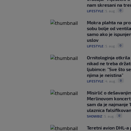
nam skresani na tre
0
LIFESTYLE
|
5. aug.
|
Mokra plahta na pro
sobu bolje od ventila
samo ako je ispunje
uslov
0
LIFESTYLE
|
5. aug.
|
Ornitologinja otkril
nikad ne treba držat
ljubimce: "Sve što se
njima je neistina"
0
LIFESTYLE
|
4. aug.
|
Misirlić o dešavanji
Merlinovom koncert
sam da je najmanje 
ulaznica falsifikova
0
SHOWBIZ
|
5. aug.
|
Teretni avion DHL-a