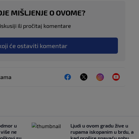
OJE MIŠLJENJE O OVOME?
skusiji ili pročitaj komentare
koji će ostaviti komentar
ežama
 odmor u
Ljudi u ovom gradu žive u
e više ne
rupama iskopanim u brdu, a
roškovi su
kad prošire spavaću sobu