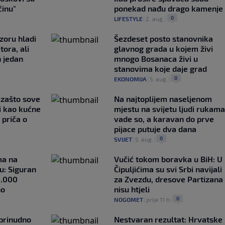
ćinu"
ponekad nađu drago kamenje
0
LIFESTYLE
|
2. aug.
|
zoru hladi
Šezdeset posto stanovnika
tora, ali
glavnog grada u kojem živi
n jedan
mnogo Bosanaca živi u
stanovima koje daje grad
0
EKONOMIJA
|
5. aug.
|
a zašto sove
Na najtoplijem naseljenom
i kao kućne
mjestu na svijetu ljudi rukama
 priča o
vade so, a karavan do prve
pijace putuje dva dana
0
SVIJET
|
5. aug.
|
ma na
Vučić tokom boravka u BiH: U
u: Siguran
Čipuljićima su svi Srbi navijali
1.000
za Zvezdu, dresove Partizana
no
nisu htjeli
0
NOGOMET
|
prije 11 h
|
 prinudno
Nestvaran rezultat: Hrvatske