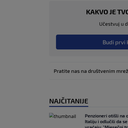
KAKVO JE TV
Učestvuj u di
Budi prvi 
Pratite nas na društvenim mr
NAJČITANIJE
Penzioneri otišli na
Italiju i odlučili da s
vraćaju: "Mjesečni t