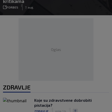
kritikama
|
FORBES
7. aug.
Oglas
ZDRAVLJE
Koje su zdravstvene dobrobiti
pistacija?
|
|
0
ZDRAVLJE
prije 1 h