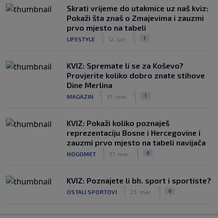
Skrati vrijeme do utakmice uz naš kviz:
Pokaži šta znaš o Zmajevima i zauzmi
prvo mjesto na tabeli
|
|
1
LIFESTYLE
12. jun.
KVIZ: Spremate li se za Koševo?
Provjerite koliko dobro znate stihove
Dine Merlina
|
|
1
MAGAZIN
31. mar.
KVIZ: Pokaži koliko poznaješ
reprezentaciju Bosne i Hercegovine i
zauzmi prvo mjesto na tabeli navijača
|
|
0
NOGOMET
31. mar.
KVIZ: Poznajete li bh. sport i sportiste?
|
|
0
OSTALI SPORTOVI
23. mar.