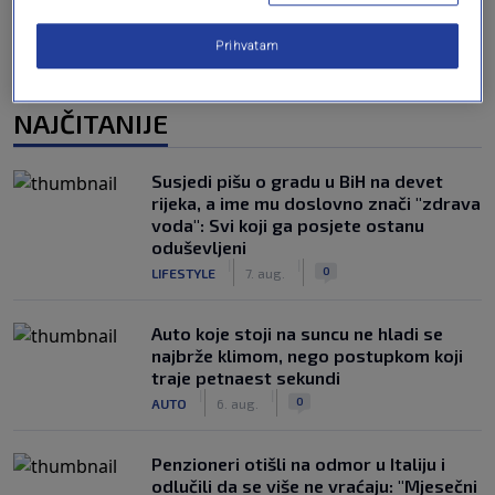
Prihvatam
NAJČITANIJE
Susjedi pišu o gradu u BiH na devet
rijeka, a ime mu doslovno znači "zdrava
voda": Svi koji ga posjete ostanu
oduševljeni
|
|
0
LIFESTYLE
7. aug.
Auto koje stoji na suncu ne hladi se
najbrže klimom, nego postupkom koji
traje petnaest sekundi
|
|
0
AUTO
6. aug.
Penzioneri otišli na odmor u Italiju i
odlučili da se više ne vraćaju: "Mjesečni