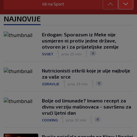
Idi na Sport
Francuzi ne podržavaju Infantina, ali ga
nisu pozvali na ostavku
NAJNOVIJE
|
|
0
NOGOMET
7. aug.
Žene će prve osjetiti posljedice, ali
Erdogan: Sporazum iz Meke nije
poručuju: Ako treba, neka bude bojkot
usmjeren ni protiv jedne države,
|
|
0
NOGOMET
7. aug.
otvoren je i za prijateljske zemlje
|
|
0
SVIJET
prije 25 min
Nutricionisti otkrili koje je ulje najbolje
za vaše srce
|
|
0
ZDRAVLJE
prije 29 min
Bolje od limunade? Imamo recept za
divnu verziju malinovaca - savršenu za
vrući ljetni dan
|
|
0
COOKING
prije 32 min
Rusija pojačala napade na Kijev: Ukrajini