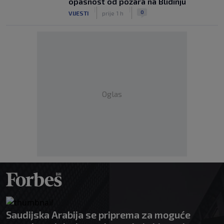
opasnost od požara na Blidinju
|
|
0
VIJESTI
prije 1 h
Oglas
Saudijska Arabija se priprema za moguće