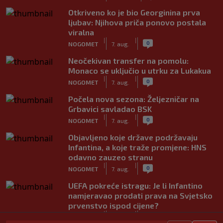
Otkriveno ko je bio Georginina prva
ljubav: Njihova priča ponovo postala
viralna
|
|
0
NOGOMET
7. aug.
Neočekivan transfer na pomolu:
Monaco se uključio u utrku za Lukakua
|
|
0
NOGOMET
7. aug.
Počela nova sezona: Željezničar na
Grbavici savladao BSK
|
|
0
NOGOMET
7. aug.
Objavljeno koje države podržavaju
Infantina, a koje traže promjene: HNS
odavno zauzeo stranu
|
|
0
NOGOMET
7. aug.
UEFA pokreće istragu: Je li Infantino
namjeravao prodati prava na Svjetsko
prvenstvo ispod cijene?
|
|
0
NOGOMET
7. aug.