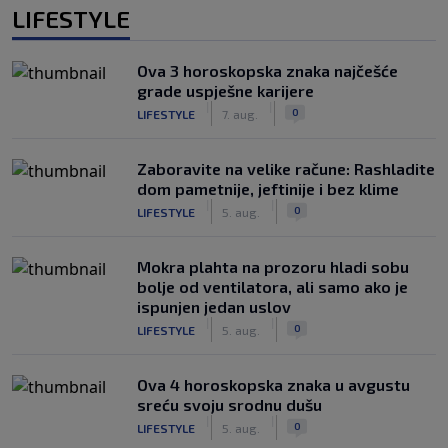
LIFESTYLE
Ova 3 horoskopska znaka najčešće
grade uspješne karijere
|
|
0
LIFESTYLE
7. aug.
Zaboravite na velike račune: Rashladite
dom pametnije, jeftinije i bez klime
|
|
0
LIFESTYLE
5. aug.
Mokra plahta na prozoru hladi sobu
bolje od ventilatora, ali samo ako je
ispunjen jedan uslov
|
|
0
LIFESTYLE
5. aug.
Ova 4 horoskopska znaka u avgustu
sreću svoju srodnu dušu
|
|
0
LIFESTYLE
5. aug.