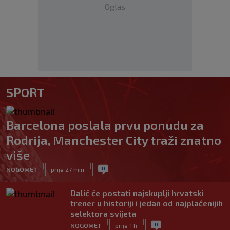
Oglas
SPORT
Barcelona poslala prvu ponudu za
Rodrija, Manchester City traži znatno
više
|
|
0
NOGOMET
prije 27 min
Dalić će postati najskuplji hrvatski
trener u historiji i jedan od najplaćenijih
selektora svijeta
|
|
0
NOGOMET
prije 1 h