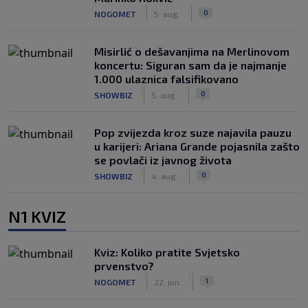
|
|
0
NOGOMET
5. aug.
Misirlić o dešavanjima na Merlinovom
koncertu: Siguran sam da je najmanje
1.000 ulaznica falsifikovano
|
|
0
SHOWBIZ
5. aug.
Pop zvijezda kroz suze najavila pauzu
u karijeri: Ariana Grande pojasnila zašto
se povlači iz javnog života
|
|
0
SHOWBIZ
4. aug.
N1 KVIZ
Kviz: Koliko pratite Svjetsko
prvenstvo?
|
|
1
NOGOMET
22. jun.