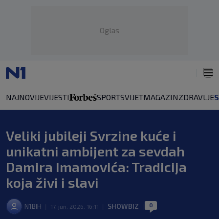
Oglas
NAJNOVIJE
VIJESTI
SPORT
SVIJET
MAGAZIN
ZDRAVLJE
Veliki jubileji Svrzine kuće i
unikatni ambijent za sevdah
Damira Imamovića: Tradicija
koja živi i slavi
0
N1BIH
SHOWBIZ
|
17. jun. 2026. 16:11
|
|