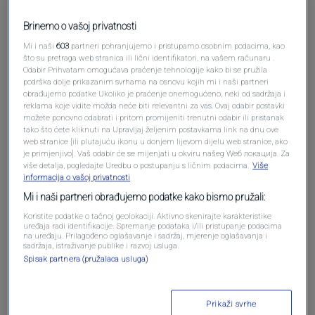
Brinemo o vašoj privatnosti
Mi i naši
603
partneri pohranjujemo i pristupamo osobnim podacima, kao
što su pretraga web stranica ili lični identifikatori, na vašem računaru .
Odabir Prihvatam omogućava praćenje tehnologije kako bi se pružila
podrška dolje prikazanim svrhama na osnovu kojih mi i naši partneri
obrađujemo podatke Ukoliko je praćenje onemogućeno, neki od sadržaja i
Oglas
reklama koje vidite možda neće biti relevantni za vas. Ovaj odabir postavki
možete ponovno odabrati i pritom promijeniti trenutni odabir ili pristanak
tako što ćete kliknuti na Upravljaj željenim postavkama link na dnu ove
web stranice [ili plutajuću ikonu u donjem lijevom dijelu web stranice, ako
je primjenjivo]. Vaš odabir će se mijenjati u okviru našeg Wеб локација. Za
više detalja, pogledajte Uredbu o postupanju s ličnim podacima.
Više
informacija o vašoj privatnosti
Mi i naši partneri obrađujemo podatke kako bismo pružali:
Koristite podatke o tačnoj geolokaciji. Aktivno skenirajte karakteristike
uređaja radi identifikacije. Spremanje podataka i/ili pristupanje podacima
na uređaju. Prilagođeno oglašavanje i sadržaj, mjerenje oglašavanja i
sadržaja, istraživanje publike i razvoj usluga.
Spisak partnera (pružalaca usluga)
Oglas
Prikaži svrhe