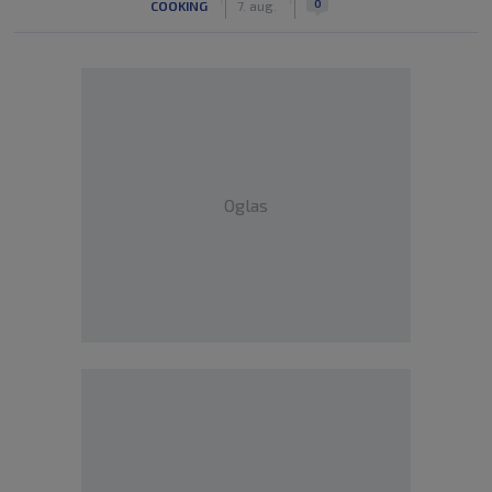
0
COOKING
7. aug.
Oglas