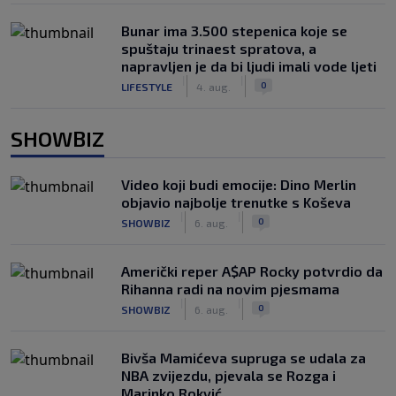
Bunar imа 3.500 stepenica koje se
spuštaju trinaest spratova, a
napravljen je da bi ljudi imali vode ljeti
|
|
0
LIFESTYLE
4. aug.
SHOWBIZ
Video koji budi emocije: Dino Merlin
objavio najbolje trenutke s Koševa
|
|
0
SHOWBIZ
6. aug.
Američki reper A$AP Rocky potvrdio da
Rihanna radi na novim pjesmama
|
|
0
SHOWBIZ
6. aug.
Bivša Mamićeva supruga se udala za
NBA zvijezdu, pjevala se Rozga i
Marinko Rokvić