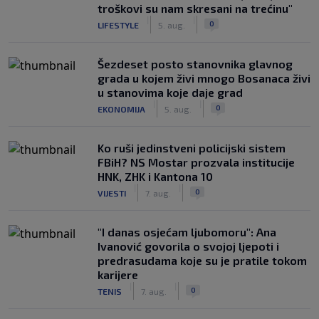
troškovi su nam skresani na trećinu"
|
|
0
LIFESTYLE
5. aug.
Šezdeset posto stanovnika glavnog
grada u kojem živi mnogo Bosanaca živi
u stanovima koje daje grad
|
|
0
EKONOMIJA
5. aug.
Ko ruši jedinstveni policijski sistem
FBiH? NS Mostar prozvala institucije
HNK, ZHK i Kantona 10
|
|
0
VIJESTI
7. aug.
"I danas osjećam ljubomoru": Ana
Ivanović govorila o svojoj ljepoti i
predrasudama koje su je pratile tokom
karijere
|
|
0
TENIS
7. aug.