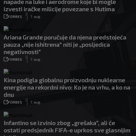
napade na luke i aerodrome koje bi mogle
izvesti iračke milicije povezane s Hutima
|
FORBES
7. aug.
Ariana Grande poručuje da njena predstojeća
pauza „nije ishitrena“ niti je „posljedica
negativnosti“
|
FORBES
7. aug.
Kina podigla globalnu proizvodnju nuklearne
energije na rekordni nivo: Ko je na vrhu, a ko na
dnu
|
FORBES
7. aug.
Infantino se izvinio zbog „grešaka“, ali će
ostati predsjednik FIFA-e uprkos sve glasnijim