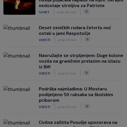
nedostaje streljiva za Patriote
|
|
0
SVIJET
prije 46 min
Deset zeničkih rudara četvrtu noć
ostali u jami Raspotočje
|
|
0
VIJESTI
prije 49 min
Naoružajte se strpljenjem: Duge kolone
vozila na graničnim prelazim na izlazu
iz BiH
|
|
0
VIJESTI
prije 51 min
Podrška najmlađima: U Mostaru
podijeljeno 50 ruksaka sa školskim
priborom
|
|
0
VIJESTI
prije 59 min
Civilna zaštita Posušje upozorava na