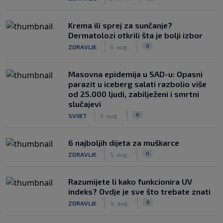
Krema ili sprej za sunčanje?
Dermatolozi otkrili šta je bolji izbor
|
|
0
ZDRAVLJE
6. aug.
Masovna epidemija u SAD-u: Opasni
parazit u iceberg salati razbolio više
od 25.000 ljudi, zabilježeni i smrtni
slučajevi
|
|
0
SVIJET
6. aug.
6 najboljih dijeta za muškarce
|
|
0
ZDRAVLJE
5. aug.
Razumijete li kako funkcionira UV
indeks? Ovdje je sve što trebate znati
|
|
0
ZDRAVLJE
4. aug.