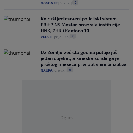
0
NOGOMET
|
6. aug.
|
Ko ruši jedinstveni policijski sistem
FBiH? NS Mostar prozvala institucije
HNK, ZHK i Kantona 10
0
VIJESTI
|
prije 10 h
|
Uz Zemlju već sto godina putuje još
jedan objekat, a kineska sonda ga je
prošlog mjeseca prvi put snimila izbliza
0
NAUKA
|
6. aug.
|
Oglas