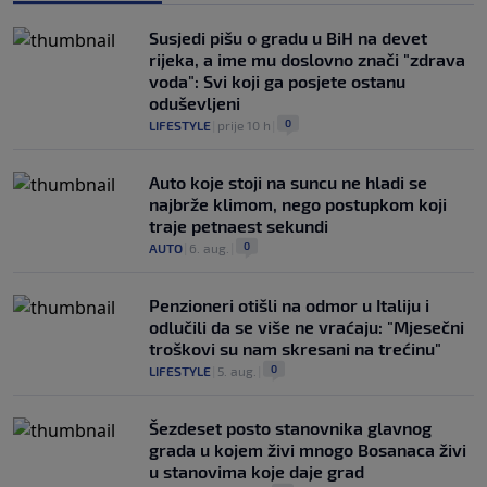
Susjedi pišu o gradu u BiH na devet
rijeka, a ime mu doslovno znači "zdrava
voda": Svi koji ga posjete ostanu
oduševljeni
0
LIFESTYLE
|
prije 10 h
|
Auto koje stoji na suncu ne hladi se
najbrže klimom, nego postupkom koji
traje petnaest sekundi
0
AUTO
|
6. aug.
|
Penzioneri otišli na odmor u Italiju i
odlučili da se više ne vraćaju: "Mjesečni
troškovi su nam skresani na trećinu"
0
LIFESTYLE
|
5. aug.
|
Šezdeset posto stanovnika glavnog
grada u kojem živi mnogo Bosanaca živi
u stanovima koje daje grad