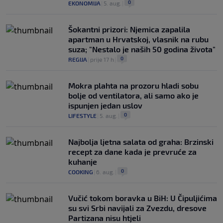
0
EKONOMIJA
|
5. aug.
|
Šokantni prizori: Njemica zapalila
apartman u Hrvatskoj, vlasnik na rubu
suza; "Nestalo je naših 50 godina života"
0
REGIJA
|
prije 17 h
|
Mokra plahta na prozoru hladi sobu
bolje od ventilatora, ali samo ako je
ispunjen jedan uslov
0
LIFESTYLE
|
5. aug.
|
Najbolja ljetna salata od graha: Brzinski
recept za dane kada je prevruće za
kuhanje
0
COOKING
|
6. aug.
|
Vučić tokom boravka u BiH: U Čipuljićima
su svi Srbi navijali za Zvezdu, dresove
Partizana nisu htjeli