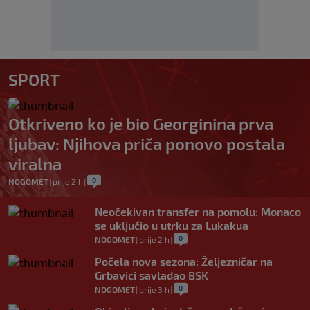
SPORT
Otkriveno ko je bio Georginina prva
ljubav: Njihova priča ponovo postala
viralna
0
NOGOMET
|
prije 2 h
|
Neočekivan transfer na pomolu: Monaco
se uključio u utrku za Lukakua
0
NOGOMET
|
prije 2 h
|
Počela nova sezona: Željezničar na
Grbavici savladao BSK
0
NOGOMET
|
prije 3 h
|