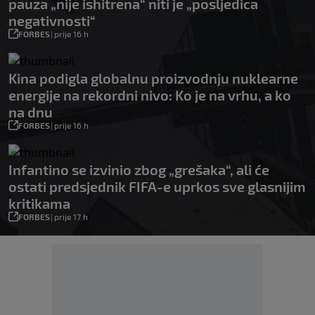
pauza „nije ishitrena“ niti je „posljedica
negativnosti“
FORBES
|
prije 16 h
Kina podigla globalnu proizvodnju nuklearne
energije na rekordni nivo: Ko je na vrhu, a ko
na dnu
FORBES
|
prije 16 h
Infantino se izvinio zbog „grešaka“, ali će
ostati predsjednik FIFA-e uprkos sve glasnijim
kritikama
FORBES
|
prije 17 h