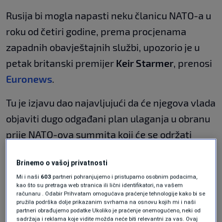
Rusija bi mogla napasti neku članicu NATO-a u
roku od četiri godine, prema procjenama
zapadnih obavještajnih službi, upozorio je u
petak britanski premijer
Keir Starmer
, prenosi
Euronews
.
Tu je izjavu dao najavljujući da će njegova vlada
objaviti dugo odgađani plan ulaganja u obranu
prije NATO-ova summita koji će se održati
sljedećeg mjeseca.
Brinemo o vašoj privatnosti
„Naša je obavještajna procjena, kao i procjena
Mi i naši
603
partneri pohranjujemo i pristupamo osobnim podacima,
kao što su pretraga web stranica ili lični identifikatori, na vašem
drugih zemalja članica NATO-a, da bi Rusija
računaru . Odabir Prihvatam omogućava praćenje tehnologije kako bi se
pružila podrška dolje prikazanim svrhama na osnovu kojih mi i naši
mogla napasti NATO već 2030. godine“, rekao
partneri obrađujemo podatke Ukoliko je praćenje onemogućeno, neki od
sadržaja i reklama koje vidite možda neće biti relevantni za vas. Ovaj
je Starmer.