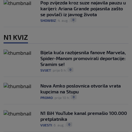
Pop zvijezda kroz suze najavila pauzu u
karijeri: Ariana Grande pojasnila zašto
se povlači iz javnog života
0
SHOWBIZ
|
4. aug.
|
N1 KVIZ
Bijela kuća razbjesnila fanove Marvela,
Spider-Manom promovirali deportacije:
Sramim se!
0
SVIJET
|
prije 6 h
|
Nova Amko poslovnica otvorila vrata
kupcima na Stupu
0
PROMO
|
prije 10 h
|
N1 BiH YouTube kanal premašio 100.000
pretplatnika
0
VIJESTI
|
6. aug.
|