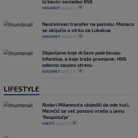
Grbavici savladao BSK
0
NOGOMET
|
prije 3 h
|
Neočekivan transfer na pomolu: Monaco
se uključio u utrku za Lukakua
0
NOGOMET
|
prije 2 h
|
Objavljeno koje države podržavaju
Infantina, a koje traže promjene: HNS
odavno zauzeo stranu
0
NOGOMET
|
prije 3 h
|
LIFESTYLE
Rudari Milanovića ubijedili da ode kući,
Memčić se već ponovo vratio u jamu
'Raspotočje'
0
VIJESTI
|
prije 5 h
|