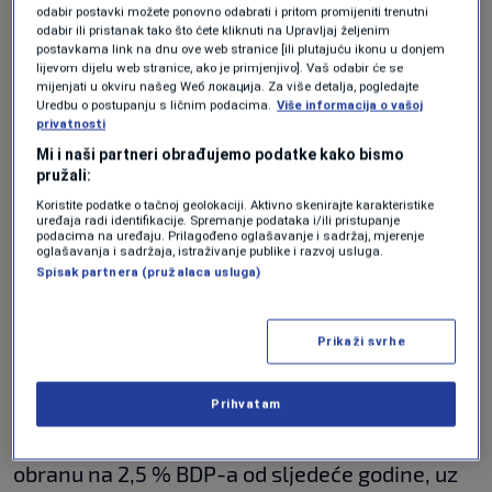
odabir postavki možete ponovno odabrati i pritom promijeniti trenutni
odabir ili pristanak tako što ćete kliknuti na Upravljaj željenim
„Zato možete vidjeti koliku hitnost i važnost
postavkama link na dnu ove web stranice [ili plutajuću ikonu u donjem
lijevom dijelu web stranice, ako je primjenjivo]. Vaš odabir će se
pridajemo ovom pitanju“, dodao je tijekom
mijenjati u okviru našeg Wеб локација. Za više detalja, pogledajte
Uredbu o postupanju s ličnim podacima.
Više informacija o vašoj
posjeta proizvođaču dronova na jugozapadu
privatnosti
Engleske.
Mi i naši partneri obrađujemo podatke kako bismo
pružali:
Njegove izjave podudaraju se sa sličnim
Koristite podatke o tačnoj geolokaciji. Aktivno skenirajte karakteristike
uređaja radi identifikacije. Spremanje podataka i/ili pristupanje
podacima na uređaju. Prilagođeno oglašavanje i sadržaj, mjerenje
procjenama drugih europskih čelnika i glavnog
oglašavanja i sadržaja, istraživanje publike i razvoj usluga.
Spisak partnera (pružalaca usluga)
tajnika NATO-a
Marka Ruttea
, koji je u prosincu
upozorio da bi Rusija „mogla biti spremna
Prikaži svrhe
upotrijebiti vojnu silu protiv NATO-a u roku od
pet godina“.
Prihvatam
Starmer je obećao povećati izdvajanja za
obranu na 2,5 % BDP-a od sljedeće godine, uz