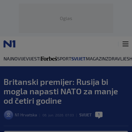
Oglas
NAJNOVIJE
VIJESTI
SPORT
SVIJET
MAGAZIN
ZDRAVLJE
S
Britanski premijer: Rusija bi
mogla napasti NATO za manje
od četiri godine
1
N1 Hrvatska
SVIJET
|
06. jun. 2026. 07:03
|
|