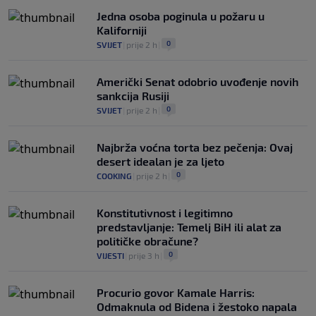
0
OSTALI SPORTOVI
|
prije 7 h
|
Jedna osoba poginula u požaru u
Kaliforniji
0
SVIJET
|
prije 2 h
|
Američki Senat odobrio uvođenje novih
sankcija Rusiji
0
SVIJET
|
prije 2 h
|
Najbrža voćna torta bez pečenja: Ovaj
desert idealan je za ljeto
0
COOKING
|
prije 2 h
|
Konstitutivnost i legitimno
predstavljanje: Temelj BiH ili alat za
političke obračune?
0
VIJESTI
|
prije 3 h
|
Procurio govor Kamale Harris:
Odmaknula od Bidena i žestoko napala