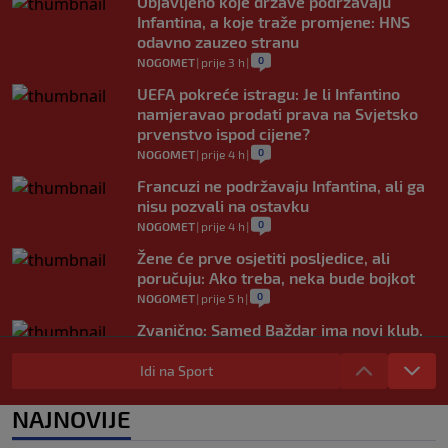
Objavljeno koje države podržavaju
Infantina, a koje traže promjene: HNS
odavno zauzeo stranu
0
NOGOMET
|
prije 3 h
|
UEFA pokreće istragu: Je li Infantino
namjeravao prodati prava na Svjetsko
prvenstvo ispod cijene?
0
NOGOMET
|
prije 4 h
|
Francuzi ne podržavaju Infantina, ali ga
nisu pozvali na ostavku
0
NOGOMET
|
prije 4 h
|
Žene će prve osjetiti posljedice, ali
poručuju: Ako treba, neka bude bojkot
0
NOGOMET
|
prije 5 h
|
Zvanično: Samed Baždar ima novi klub,
zadužio broj sa velikom "težinom"
Idi na Sport
0
NOGOMET
|
prije 7 h
|
Prije nekoliko godina zaludjela je
NAJNOVIJE
internet, a onda nestala iz javnosti: Svi
se pitaju gdje je i šta radi (VIDEO)