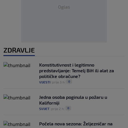
Oglas
ZDRAVLJE
Konstitutivnost i legitimno
predstavljanje: Temelj BiH ili alat za
političke obračune?
0
VIJESTI
|
prije 3 h
|
Jedna osoba poginula u požaru u
Kaliforniji
0
SVIJET
|
prije 2 h
|
Počela nova sezona: Željezničar na