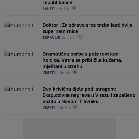
republikance
0
SVIJET
|
prije 3 h
|
Doktori: Za zdravo srce treba jesti dvije
supernamirnice
0
ZDRAVLJE
|
prije 4 h
|
Dramatična borba s požarom kod
Konjica: Vatra se približila kućama,
mještani u strahu
0
VIJESTI
|
prije 4 h
|
Dva krivična djela pod istragom:
Eksplozivna naprava u Vitezu i zapaljeno
vozilo u Novom Travniku
0
VIJESTI
|
prije 5 h
|