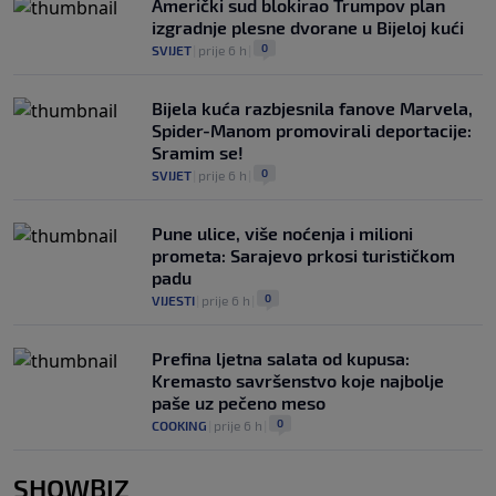
Američki sud blokirao Trumpov plan
izgradnje plesne dvorane u Bijeloj kući
0
SVIJET
|
prije 6 h
|
Bijela kuća razbjesnila fanove Marvela,
Spider-Manom promovirali deportacije:
Sramim se!
0
SVIJET
|
prije 6 h
|
Pune ulice, više noćenja i milioni
prometa: Sarajevo prkosi turističkom
padu
0
VIJESTI
|
prije 6 h
|
Prefina ljetna salata od kupusa:
Kremasto savršenstvo koje najbolje
paše uz pečeno meso
0
COOKING
|
prije 6 h
|
SHOWBIZ