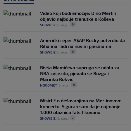
Video koji budi emocije: Dino Merlin
objavio najbolje trenutke s Koševa
0
SHOWBIZ
|
6. aug.
|
Američki reper A$AP Rocky potvrdio da
Rihanna radi na novim pjesmama
0
SHOWBIZ
|
6. aug.
|
Bivša Mamićeva supruga se udala za
NBA zvijezdu, pjevala se Rozga i
Marinko Rokvić
0
NOGOMET
|
5. aug.
|
Misirlić o dešavanjima na Merlinovom
koncertu: Siguran sam da je najmanje
1.000 ulaznica falsifikovano
0
SHOWBIZ
|
5. aug.
|