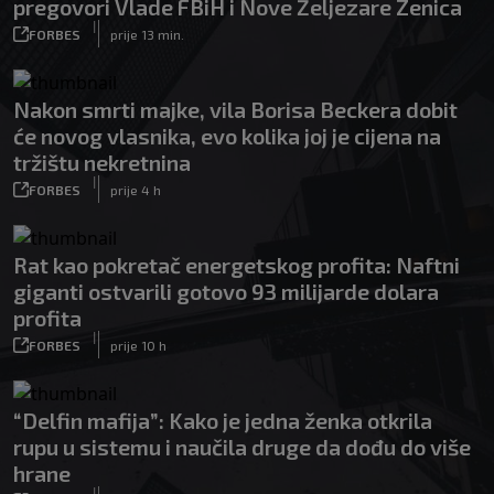
pregovori Vlade FBiH i Nove Željezare Zenica
|
FORBES
prije 13 min.
Nakon smrti majke, vila Borisa Beckera dobit
će novog vlasnika, evo kolika joj je cijena na
tržištu nekretnina
|
FORBES
prije 4 h
Rat kao pokretač energetskog profita: Naftni
giganti ostvarili gotovo 93 milijarde dolara
profita
|
FORBES
prije 10 h
“Delfin mafija”: Kako je jedna ženka otkrila
rupu u sistemu i naučila druge da dođu do više
hrane
|