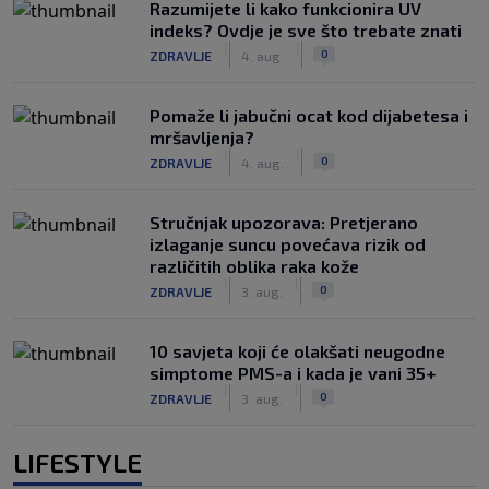
Razumijete li kako funkcionira UV
indeks? Ovdje je sve što trebate znati
|
|
0
ZDRAVLJE
4. aug.
Pomaže li jabučni ocat kod dijabetesa i
mršavljenja?
|
|
0
ZDRAVLJE
4. aug.
Stručnjak upozorava: Pretjerano
izlaganje suncu povećava rizik od
različitih oblika raka kože
|
|
0
ZDRAVLJE
3. aug.
10 savjeta koji će olakšati neugodne
simptome PMS-a i kada je vani 35+
|
|
0
ZDRAVLJE
3. aug.
LIFESTYLE