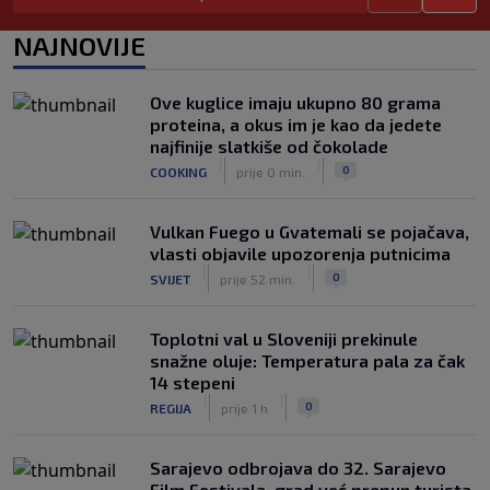
Lara Gut-Behrami završila karijeru:
Jedna od najvećih skijašica svih
NAJNOVIJE
vremena rekla "zbogom"
|
|
0
OSTALI SPORTOVI
prije 1 h
Ove kuglice imaju ukupno 80 grama
Predsjednik FIFA-e ne odustaje od
proteina, a okus im je kao da jedete
svojih planova: Otkriveno šta je
najfinije slatkiše od čokolade
ponudio Marokancima za podršku
|
|
|
|
0
COOKING
prije 0 min.
0
NOGOMET
prije 2 h
Vulkan Fuego u Gvatemali se pojačava,
vlasti objavile upozorenja putnicima
|
|
0
SVIJET
prije 52 min.
Toplotni val u Sloveniji prekinule
snažne oluje: Temperatura pala za čak
14 stepeni
|
|
0
REGIJA
prije 1 h
Sarajevo odbrojava do 32. Sarajevo
Film Festivala, grad već prepun turista