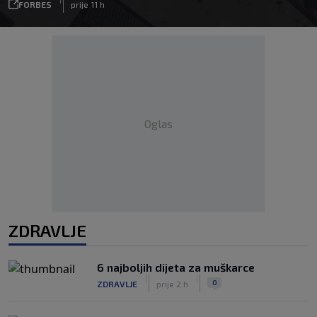
FORBES
prije 11 h
Oglas
ZDRAVLJE
6 najboljih dijeta za muškarce
|
|
0
ZDRAVLJE
prije 2 h