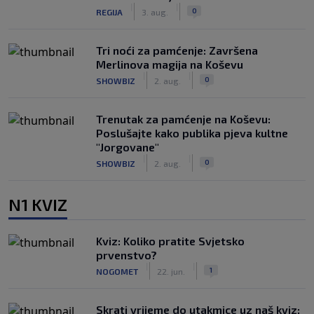
|
|
0
REGIJA
3. aug.
Tri noći za pamćenje: Završena
Merlinova magija na Koševu
|
|
0
SHOWBIZ
2. aug.
Trenutak za pamćenje na Koševu:
Poslušajte kako publika pjeva kultne
"Jorgovane"
|
|
0
SHOWBIZ
2. aug.
N1 KVIZ
Kviz: Koliko pratite Svjetsko
prvenstvo?
|
|
1
NOGOMET
22. jun.
Skrati vrijeme do utakmice uz naš kviz: