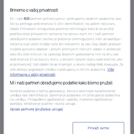
Brinemo o vašoj privatnosti
Mi i naši
603
partneri pohranjujemo i pristupamo osobnim podacima, kao
što su pretraga web stranica ili lični identifikatori, na vašem računaru .
Odabir Prihvatam omogućava praćenje tehnologije kako bi se pružila
podrška dolje prikazanim svrhama na osnovu kojih mi i naši partneri
obrađujemo podatke Ukoliko je praćenje onemogućeno, neki od sadržaja i
Oglas
reklama koje vidite možda neće biti relevantni za vas. Ovaj odabir postavki
možete ponovno odabrati i pritom promijeniti trenutni odabir ili pristanak
tako što ćete kliknuti na Upravljaj željenim postavkama link na dnu ove
web stranice [ili plutajuću ikonu u donjem lijevom dijelu web stranice, ako
je primjenjivo]. Vaš odabir će se mijenjati u okviru našeg Wеб локација. Za
više detalja, pogledajte Uredbu o postupanju s ličnim podacima.
Više
informacija o vašoj privatnosti
Mi i naši partneri obrađujemo podatke kako bismo pružali:
Koristite podatke o tačnoj geolokaciji. Aktivno skenirajte karakteristike
uređaja radi identifikacije. Spremanje podataka i/ili pristupanje podacima
na uređaju. Prilagođeno oglašavanje i sadržaj, mjerenje oglašavanja i
sadržaja, istraživanje publike i razvoj usluga.
Spisak partnera (pružalaca usluga)
Oglas
Prikaži svrhe