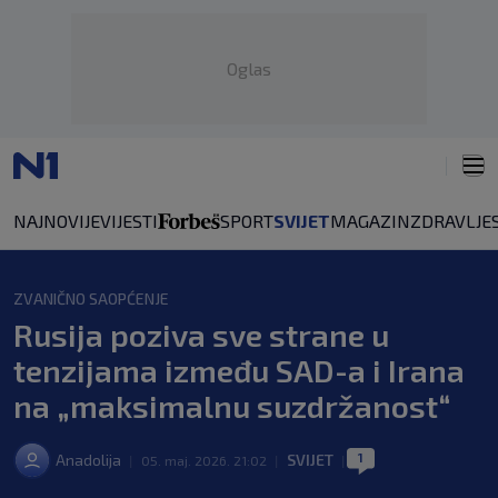
Oglas
NAJNOVIJE
VIJESTI
SPORT
SVIJET
MAGAZIN
ZDRAVLJE
ZVANIČNO SAOPĆENJE
Rusija poziva sve strane u
tenzijama između SAD-a i Irana
na „maksimalnu suzdržanost“
1
Anadolija
SVIJET
|
05. maj. 2026. 21:02
|
|