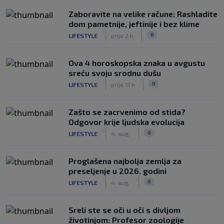
Zaboravite na velike račune: Rashladite
dom pametnije, jeftinije i bez klime
|
|
0
LIFESTYLE
prije 2 h
Ova 4 horoskopska znaka u avgustu
sreću svoju srodnu dušu
|
|
0
LIFESTYLE
prije 11 h
Zašto se zacrvenimo od stida?
Odgovor krije ljudska evolucija
|
|
0
LIFESTYLE
4. aug.
Proglašena najbolja zemlja za
preseljenje u 2026. godini
|
|
0
LIFESTYLE
4. aug.
Sreli ste se oči u oči s divljom
životinjom: Profesor zoologije