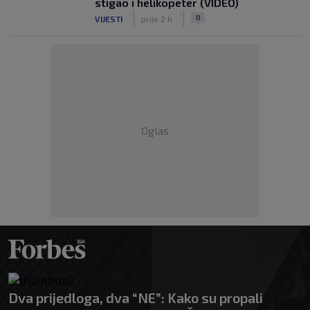
stigao i helikopeter (VIDEO)
|
|
0
VIJESTI
prije 2 h
Oglas
Dva prijedloga, dva “NE”: Kako su propali