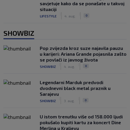
savjetuje kako da se ponašate u takvoj
situaciji
|
|
0
LIFESTYLE
4. aug.
SHOWBIZ
Pop zvijezda kroz suze najavila pauzu
u karijeri: Ariana Grande pojasnila zašto
se povlači iz javnog života
|
|
0
SHOWBIZ
4. aug.
Legendarni Marduk predvodi
dvodnevni black metal praznik u
Sarajevu
|
|
0
SHOWBIZ
3. aug.
U istom trenutku više od 158.000 ljudi
pokušalo kupiti kartu za koncert Dine
Merlina u Kraljevu