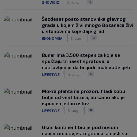
0
SHOWBIZ
5. aug.
Šezdeset posto stanovnika glavnog
grada u kojem živi mnogo Bosanaca živi
u stanovima koje daje grad
|
|
0
EKONOMIJA
5. aug.
Bunar imа 3.500 stepenica koje se
spuštaju trinaest spratova, a
napravljen je da bi ljudi imali vode ljeti
|
|
0
LIFESTYLE
4. aug.
Mokra plahta na prozoru hladi sobu
bolje od ventilatora, ali samo ako je
ispunjen jedan uslov
|
|
0
LIFESTYLE
5. aug.
Osmi kontinent bio je pod nosom
naučnicima dvjesto godina, a našli su