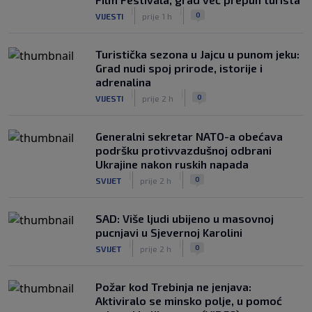
|
|
0
VIJESTI
prije 1 h
Turistička sezona u Jajcu u punom jeku:
Grad nudi spoj prirode, istorije i
adrenalina
|
|
0
VIJESTI
prije 2 h
Generalni sekretar NATO-a obećava
podršku protivvazdušnoj odbrani
Ukrajine nakon ruskih napada
|
|
0
SVIJET
prije 2 h
SAD: Više ljudi ubijeno u masovnoj
pucnjavi u Sjevernoj Karolini
|
|
0
SVIJET
prije 2 h
Požar kod Trebinja ne jenjava:
Aktiviralo se minsko polje, u pomoć