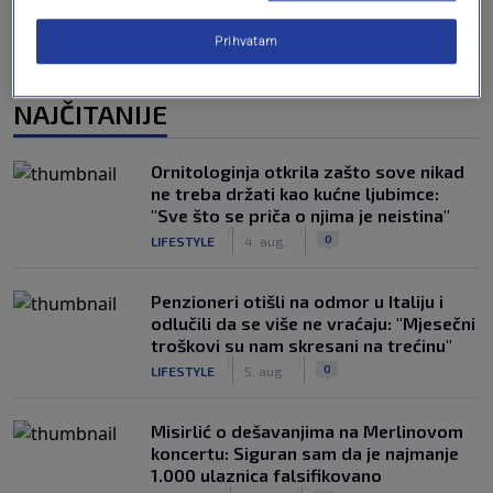
Prihvatam
NAJČITANIJE
Ornitologinja otkrila zašto sove nikad
ne treba držati kao kućne ljubimce:
"Sve što se priča o njima je neistina"
|
|
0
LIFESTYLE
4. aug.
Penzioneri otišli na odmor u Italiju i
odlučili da se više ne vraćaju: "Mjesečni
troškovi su nam skresani na trećinu"
|
|
0
LIFESTYLE
5. aug.
Misirlić o dešavanjima na Merlinovom
koncertu: Siguran sam da je najmanje
1.000 ulaznica falsifikovano
|
|