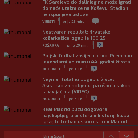
FK Sarajevo do daljnjeg ne može igrati
domaće utakmice na Koševu: Stadion
ne ispunjava uslove
|
|
0
VIJESTI
prije 25 min.
Nestvaran rezultat: Hrvatske
košarkašice izgubile 100:25
|
|
0
KOŠARKA
prije 29 min.
Poljski fudbal zavijen u crno: Preminuo
legendarni golman u 44. godini života
|
|
0
NOGOMET
prije 1 h
Neymar totalno pogubio živce:
Asistirao za pobjedu, pa ušao u sukob
s navijačima (VIDEO)
|
|
0
NOGOMET
prije 1 h
Real Madrid blizu dogovora
najskupljeg transfera u historiji kluba:
Igrač bi trebao uskoro stići u Madrid
|
|
0
NOGOMET
prije 1 h
Idi na Sport