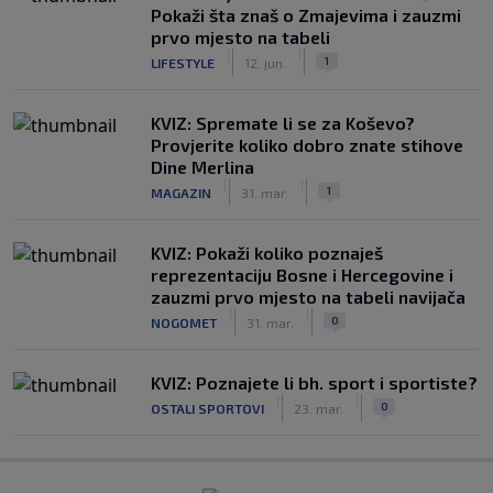
Pokaži šta znaš o Zmajevima i zauzmi
prvo mjesto na tabeli
|
|
1
LIFESTYLE
12. jun.
KVIZ: Spremate li se za Koševo?
Provjerite koliko dobro znate stihove
Dine Merlina
|
|
1
MAGAZIN
31. mar.
KVIZ: Pokaži koliko poznaješ
reprezentaciju Bosne i Hercegovine i
zauzmi prvo mjesto na tabeli navijača
|
|
0
NOGOMET
31. mar.
KVIZ: Poznajete li bh. sport i sportiste?
|
|
0
OSTALI SPORTOVI
23. mar.