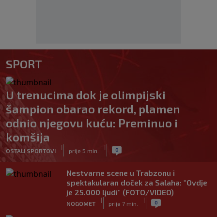
SPORT
U trenucima dok je olimpijski
šampion obarao rekord, plamen
odnio njegovu kuću: Preminuo i
komšija
|
|
0
OSTALI SPORTOVI
prije 5 min.
Nestvarne scene u Trabzonu i
spektakularan doček za Salaha: "Ovdje
je 25.000 ljudi" (FOTO/VIDEO)
|
|
0
NOGOMET
prije 7 min.