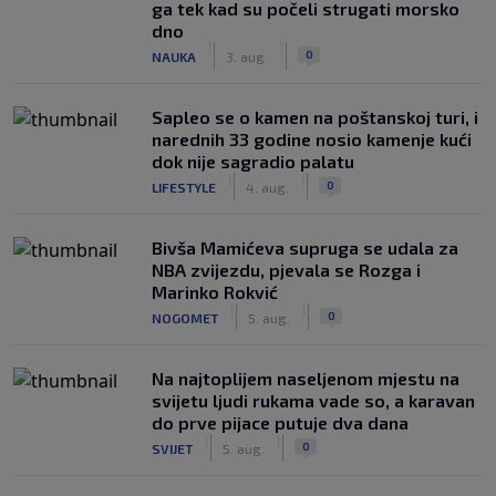
ga tek kad su počeli strugati morsko
dno
|
|
0
NAUKA
3. aug.
Saplео se o kamen na poštanskoj turi, i
narednih 33 godine nosio kamenje kući
dok nije sagradio palatu
|
|
0
LIFESTYLE
4. aug.
Bivša Mamićeva supruga se udala za
NBA zvijezdu, pjevala se Rozga i
Marinko Rokvić
|
|
0
NOGOMET
5. aug.
Na najtoplijem naseljenom mjestu na
svijetu ljudi rukama vade so, a karavan
do prve pijace putuje dva dana
|
|
0
SVIJET
5. aug.