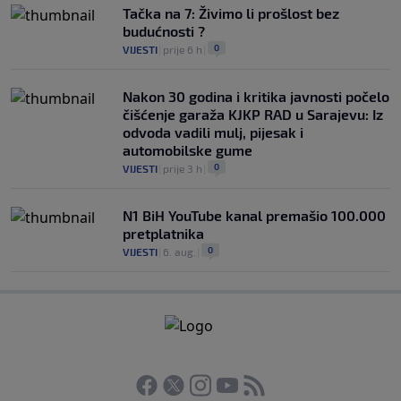
Tačka na 7: Živimo li prošlost bez
budućnosti ?
0
VIJESTI
|
prije 6 h
|
Nakon 30 godina i kritika javnosti počelo
čišćenje garaža KJKP RAD u Sarajevu: Iz
odvoda vadili mulj, pijesak i
automobilske gume
0
VIJESTI
|
prije 3 h
|
N1 BiH YouTube kanal premašio 100.000
pretplatnika
0
VIJESTI
|
6. aug.
|