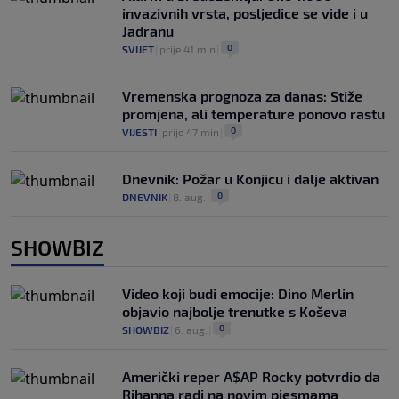
invazivnih vrsta, posljedice se vide i u
Jadranu
0
SVIJET
|
prije 41 min
|
Vremenska prognoza za danas: Stiže
promjena, ali temperature ponovo rastu
0
VIJESTI
|
prije 47 min
|
Dnevnik: Požar u Konjicu i dalje aktivan
0
DNEVNIK
|
8. aug.
|
SHOWBIZ
Video koji budi emocije: Dino Merlin
objavio najbolje trenutke s Koševa
0
SHOWBIZ
|
6. aug.
|
Američki reper A$AP Rocky potvrdio da
Rihanna radi na novim pjesmama