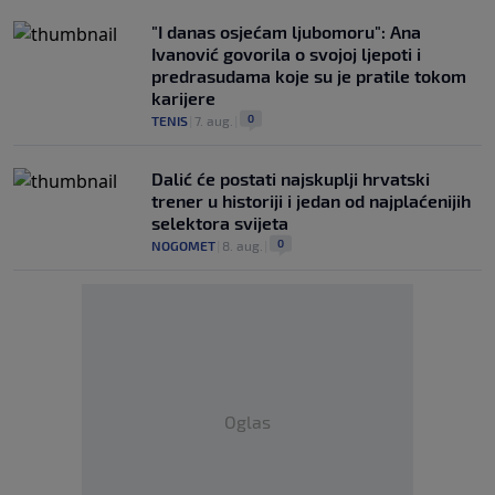
"I danas osjećam ljubomoru": Ana
Ivanović govorila o svojoj ljepoti i
predrasudama koje su je pratile tokom
karijere
0
TENIS
|
7. aug.
|
Dalić će postati najskuplji hrvatski
trener u historiji i jedan od najplaćenijih
selektora svijeta
0
NOGOMET
|
8. aug.
|
Oglas