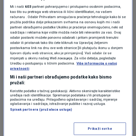
simptomi", naglašava. "Ako netko primijeti
Mi i naši
603
partneri pohranjujemo i pristupamo osobnim podacima,
kao što su pretraga web stranica ili lični identifikatori, na vašem
značajnu promjenu u razini energije koja se ne
računaru . Odabir Prihvatam omogućava praćenje tehnologije kako bi se
pružila podrška dolje prikazanim svrhama na osnovu kojih mi i naši
može objasniti životnim navikama, stresom ili
partneri obrađujemo podatke Ukoliko je praćenje onemogućeno, neki od
sadržaja i reklama koje vidite možda neće biti relevantni za vas. Ovaj
lošim snom, o tome bi svakako trebao
odabir postavki možete ponovno odabrati i pritom promijeniti trenutni
odabir ili pristanak tako što ćete kliknuti na Upravljaj željenim
porazgovarati s liječnikom."
postavkama link na dnu ove web stranice [ili plutajuću ikonu u donjem
lijevom dijelu web stranice, ako je primjenjivo]. Vaš odabir će se
mijenjati u okviru našeg Wеб локација. Za više detalja, pogledajte
Osobe sa zatajenjem srca prijavljuju visoku
Uredbu o postupanju s ličnim podacima.
Više informacija o vašoj
privatnosti
razinu umora. Prema jednoj studiji, osjeća ga
Mi i naši partneri obrađujemo podatke kako bismo
do 50.4 % muškaraca i 51.2 % žena. Taj umor
pružali:
može biti važan pokazatelj drugih simptoma
Koristite podatke o tačnoj geolokaciji. Aktivno skenirajte karakteristike
uređaja radi identifikacije. Spremanje podataka i/ili pristupanje
koji kardiologe mogu dovesti do točne
podacima na uređaju. Prilagođeno oglašavanje i sadržaj, mjerenje
oglašavanja i sadržaja, istraživanje publike i razvoj usluga.
dijagnoze.
Spisak partnera (pružalaca usluga)
Povezanost umora i
Prikaži svrhe
zdravlja srca