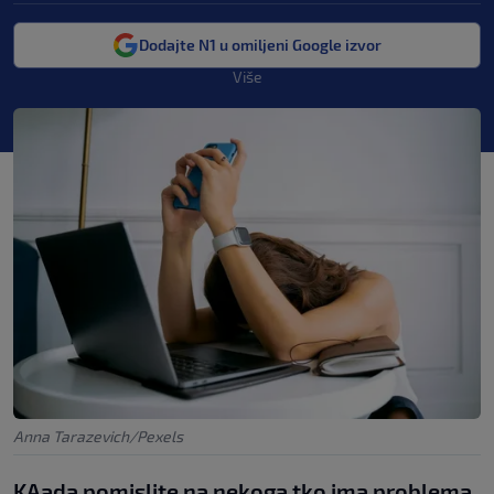
Dodajte N1 u omiljeni Google izvor
Više
Anna Tarazevich/Pexels
KAada pomislite na nekoga tko ima problema