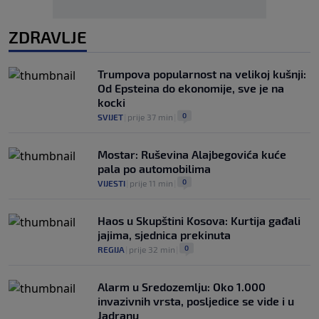
ZDRAVLJE
Trumpova popularnost na velikoj kušnji:
Od Epsteina do ekonomije, sve je na
kocki
0
SVIJET
|
prije 37 min
|
Mostar: Ruševina Alajbegovića kuće
pala po automobilima
0
VIJESTI
|
prije 11 min
|
Haos u Skupštini Kosova: Kurtija gađali
jajima, sjednica prekinuta
0
REGIJA
|
prije 32 min
|
Alarm u Sredozemlju: Oko 1.000
invazivnih vrsta, posljedice se vide i u
Jadranu