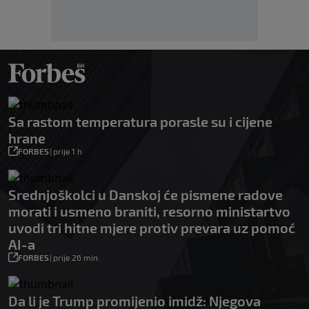
Sa rastom temperatura porasle su i cijene
hrane
FORBES
|
prije 1 h
Srednjoškolci u Danskoj će pismene radove
morati i usmeno braniti, resorno ministartvo
uvodi tri hitne mjere protiv prevara uz pomoć
AI-a
FORBES
|
prije 26 min.
Da li je Trump promijenio imidž: Njegova