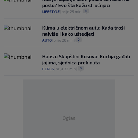
poslu? Evo šta kažu stručnjaci
0
LIFESTYLE
|
prije 25 min
|
Klima u električnom autu: Kada troši
najviše i kako uštedjeti
0
AUTO
|
prije 28 min
|
Haos u Skupštini Kosova: Kurtija gađali
jajima, sjednica prekinuta
0
REGIJA
|
prije 32 min
|
Oglas