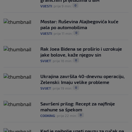
0
VIJESTI
|
prije 9 min
|
Mostar: Ruševina Alajbegovića kuće
pala po automobilima
0
VIJESTI
|
prije 11 min
|
Rak Joea Bidena se proširio i uzrokuje
jake bolove, kaže njegov sin
0
SVIJET
|
prije 16 min
|
Ukrajina završila 40-dnevnu operaciju,
Zelenski: Imaju velike probleme
0
SVIJET
|
prije 19 min
|
Savršeni prilog: Recept za najfinije
mahune sa špekom
0
COOKING
|
prije 22 min
|
Kad je najbolje uzeti pauzu za ručak na