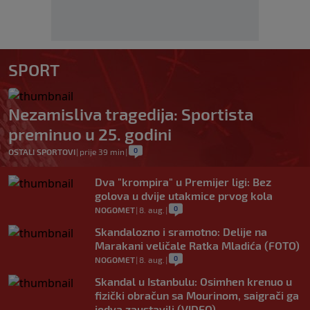
SPORT
Nezamisliva tragedija: Sportista
preminuo u 25. godini
0
OSTALI SPORTOVI
|
prije 39 min
|
Dva "krompira" u Premijer ligi: Bez
golova u dvije utakmice prvog kola
0
NOGOMET
|
8. aug.
|
Skandalozno i sramotno: Delije na
Marakani veličale Ratka Mladića (FOTO)
0
NOGOMET
|
8. aug.
|
Skandal u Istanbulu: Osimhen krenuo u
fizički obračun sa Mourinom, saigrači ga
jedva zaustavili (VIDEO)