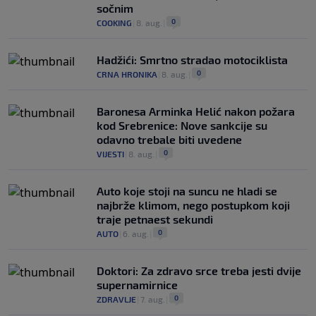
sočnim
0
COOKING
|
8. aug.
|
Hadžići: Smrtno stradao motociklista
0
CRNA HRONIKA
|
8. aug.
|
Baronesa Arminka Helić nakon požara
kod Srebrenice: Nove sankcije su
odavno trebale biti uvedene
0
VIJESTI
|
8. aug.
|
Auto koje stoji na suncu ne hladi se
najbrže klimom, nego postupkom koji
traje petnaest sekundi
0
AUTO
|
6. aug.
|
Doktori: Za zdravo srce treba jesti dvije
supernamirnice
0
ZDRAVLJE
|
7. aug.
|