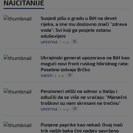
NAJČITANIJE
Susjedi pišu o gradu u BiH na devet
rijeka, a ime mu doslovno znači "zdrava
voda": Svi koji ga posjete ostanu
oduševljeni
0
LIFESTYLE
|
7. aug.
|
Ukrajinski general upozorava na BiH kao
mogući novi front ruskog hibridnog rata:
Posebno izdvaja Brčko
0
VIJESTI
|
8. aug.
|
Penzioneri otišli na odmor u Italiju i
odlučili da se više ne vraćaju: "Mjesečni
troškovi su nam skresani na trećinu"
0
LIFESTYLE
|
5. aug.
|
Punjene paprike kao nekad: Ovaj mali
trik naših baka čini nadjev savršeno