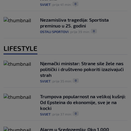
0
SVIJET
|
prije 41 min
|
Nezamisliva tragedija: Sportista
preminuo u 25. godini
0
OSTALI SPORTOVI
|
prije 39 min
|
LIFESTYLE
Njemački ministar: Strane sile žele nas
politički i društveno pokoriti izazivajući
strah
0
SVIJET
|
prije 35 min
|
Trumpova popularnost na velikoj kušnji:
Od Epsteina do ekonomije, sve je na
kocki
0
SVIJET
|
prije 37 min
|
Alarm u Sredozemlju: Oko 1.000