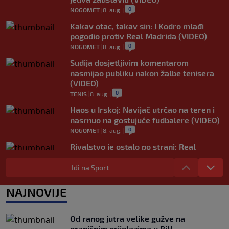
0
NOGOMET
|
8. aug.
|
Kakav otac, takav sin: I Kodro mlađi
pogodio protiv Real Madrida (VIDEO)
0
NOGOMET
|
8. aug.
|
Sudija dosjetljivim komentarom
nasmijao publiku nakon žalbe tenisera
(VIDEO)
0
TENIS
|
8. aug.
|
Haos u Irskoj: Navijač utrčao na teren i
nasrnuo na gostujuće fudbalere (VIDEO)
0
NOGOMET
|
8. aug.
|
Rivalstvo je ostalo po strani: Real
Madrid se oglasio nakon teškog gubitka
Lionela Messija
Idi na Sport
0
NOGOMET
|
8. aug.
|
NAJNOVIJE
WNBA igračice odgovorile Kanteru
nakon provokacije: "Nećemo biti politički
pijuni"
Od ranog jutra velike gužve na
0
KOŠARKA
|
8. aug.
|
graničnim prijelazima u BiH