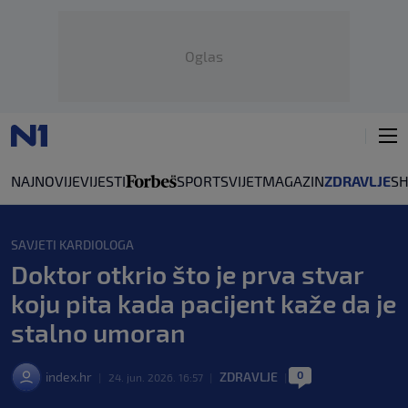
Oglas
NAJNOVIJE
VIJESTI
SPORT
SVIJET
MAGAZIN
ZDRAVLJE
S
SAVJETI KARDIOLOGA
Doktor otkrio što je prva stvar
koju pita kada pacijent kaže da je
stalno umoran
0
index.hr
ZDRAVLJE
|
24. jun. 2026. 16:57
|
|