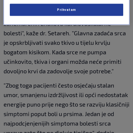
Prihvatam
"Umor može biti jedan od najranijih i najčešće
zanemarenih znakova kardiovaskularne
bolesti", kaže dr. Setareh. "Glavna zadaća srca
je opskrbljivati svako tkivo u tijelu krvlju
bogatom kisikom. Kada srce ne pumpa
učinkovito, tkiva i organi možda neće primiti
dovoljno krvi da zadovolje svoje potrebe."
"Zbog toga pacijenti često osjećaju stalan
umor, smanjenu izdržljivost ili opći nedostatak
energije puno prije nego što se razviju klasičniji
simptomi poput boli u prsima. Jedan je od
najpodcjenjenijih simptoma bolesti srca
upravo zato što ne djeluje tipično", dodaje.