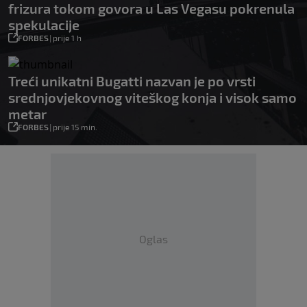
frizura tokom govora u Las Vegasu pokrenula
spekulacije
FORBES
|
prije 1 h
Treći unikatni Bugatti nazvan je po vrsti
srednjovjekovnog viteškog konja i visok samo
metar
FORBES
|
prije 15 min.
Oglas