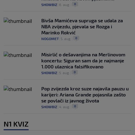
0
SHOWBIZ
|
6. aug.
|
Bivša Mamićeva supruga se udala za
NBA zvijezdu, pjevala se Rozga i
Marinko Rokvić
0
NOGOMET
|
5. aug.
|
Misirlić o dešavanjima na Merlinovom
koncertu: Siguran sam da je najmanje
1.000 ulaznica falsifikovano
0
SHOWBIZ
|
5. aug.
|
Pop zvijezda kroz suze najavila pauzu u
karijeri: Ariana Grande pojasnila zašto
se povlači iz javnog života
0
SHOWBIZ
|
4. aug.
|
N1 KVIZ