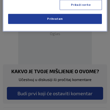
Prikaži svrhe
Prihvatam
Oglas
KAKVO JE TVOJE MIŠLJENJE O OVOME?
Učestvuj u diskusiji ili pročitaj komentare
Budi prvi koji će ostaviti komentar