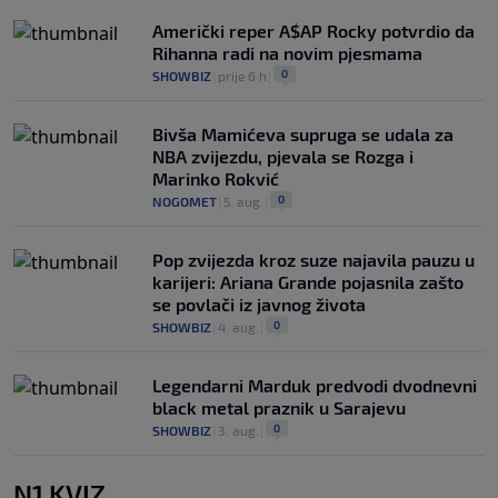
Američki reper A$AP Rocky potvrdio da
Rihanna radi na novim pjesmama
0
SHOWBIZ
|
prije 6 h
|
Bivša Mamićeva supruga se udala za
NBA zvijezdu, pjevala se Rozga i
Marinko Rokvić
0
NOGOMET
|
5. aug.
|
Pop zvijezda kroz suze najavila pauzu u
karijeri: Ariana Grande pojasnila zašto
se povlači iz javnog života
0
SHOWBIZ
|
4. aug.
|
Legendarni Marduk predvodi dvodnevni
black metal praznik u Sarajevu
0
SHOWBIZ
|
3. aug.
|
N1 KVIZ