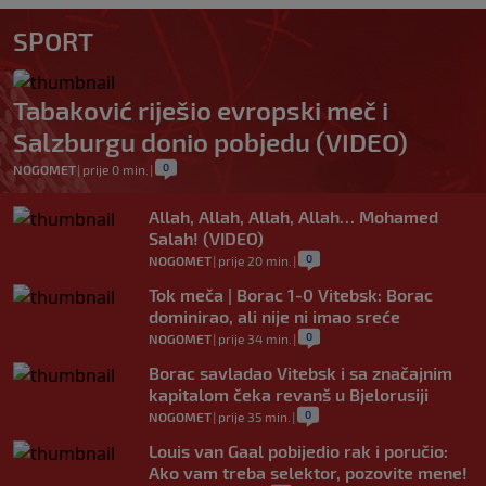
SPORT
Tabaković riješio evropski meč i
Salzburgu donio pobjedu (VIDEO)
0
NOGOMET
|
prije 0 min.
|
Allah, Allah, Allah, Allah… Mohamed
Salah! (VIDEO)
0
NOGOMET
|
prije 20 min.
|
Tok meča | Borac 1-0 Vitebsk: Borac
dominirao, ali nije ni imao sreće
0
NOGOMET
|
prije 34 min.
|
Borac savladao Vitebsk i sa značajnim
kapitalom čeka revanš u Bjelorusiji
0
NOGOMET
|
prije 35 min.
|
Louis van Gaal pobijedio rak i poručio:
Ako vam treba selektor, pozovite mene!