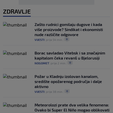
ZDRAVLJE
Zašto rudnici gomilaju dugove i kada
više proizvode? Sindikat i ekonomisti
nude različite odgovore
0
VIJESTI
|
prije 54 min.
|
Borac savladao Vitebsk i sa značajnim
kapitalom čeka revanš u Bjelorusiji
0
NOGOMET
|
prije 2 min.
|
Požar u Kladnju izolovan kanalom,
središte opožarenog područja i dalje
aktivno
0
VIJESTI
|
prije 38 min.
|
Meteorolozi prate dva velika fenomena:
Ovako bi Super El Niño mogao oblikovati