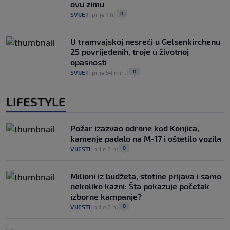
ovu zimu
0
SVIJET
|
prije 1 h
|
U tramvajskoj nesreći u Gelsenkirchenu
25 povrijeđenih, troje u životnoj
opasnosti
0
SVIJET
|
prije 54 min.
|
LIFESTYLE
Požar izazvao odrone kod Konjica,
kamenje padalo na M-17 i oštetilo vozila
0
VIJESTI
|
prije 2 h
|
Milioni iz budžeta, stotine prijava i samo
nekoliko kazni: Šta pokazuje početak
izborne kampanje?
0
VIJESTI
|
prije 2 h
|