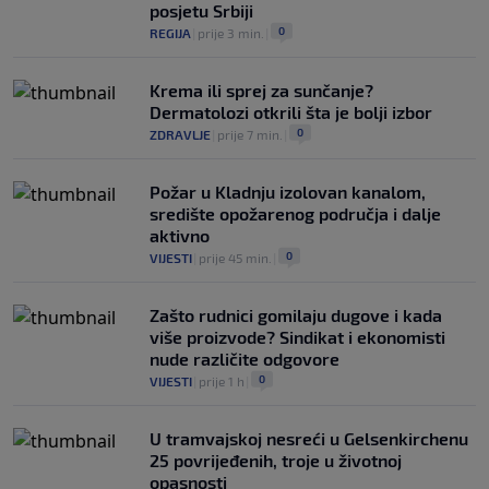
posjetu Srbiji
0
REGIJA
|
prije 3 min.
|
Krema ili sprej za sunčanje?
Dermatolozi otkrili šta je bolji izbor
0
ZDRAVLJE
|
prije 7 min.
|
Požar u Kladnju izolovan kanalom,
središte opožarenog područja i dalje
aktivno
0
VIJESTI
|
prije 45 min.
|
Zašto rudnici gomilaju dugove i kada
više proizvode? Sindikat i ekonomisti
nude različite odgovore
0
VIJESTI
|
prije 1 h
|
U tramvajskoj nesreći u Gelsenkirchenu
25 povrijeđenih, troje u životnoj
opasnosti