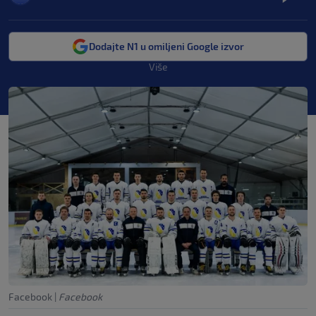
Dodajte N1 u omiljeni Google izvor
Više
Facebook
|
Facebook