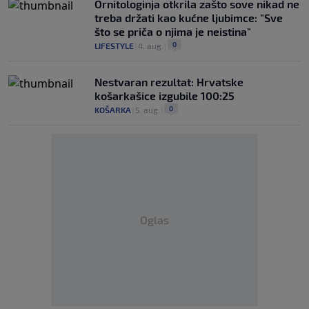
Ornitologinja otkrila zašto sove nikad ne
treba držati kao kućne ljubimce: "Sve
što se priča o njima je neistina"
0
LIFESTYLE
|
4. aug.
|
Nestvaran rezultat: Hrvatske
košarkašice izgubile 100:25
0
KOŠARKA
|
5. aug.
|
Oglas