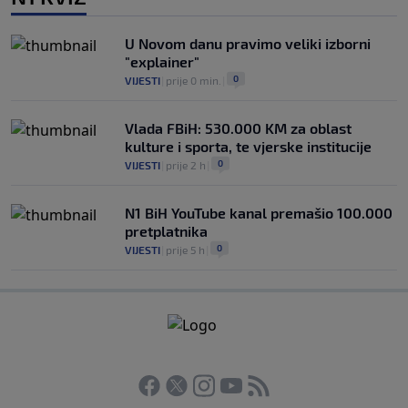
U Novom danu pravimo veliki izborni
"explainer"
0
VIJESTI
|
prije 0 min.
|
Vlada FBiH: 530.000 KM za oblast
kulture i sporta, te vjerske institucije
0
VIJESTI
|
prije 2 h
|
N1 BiH YouTube kanal premašio 100.000
pretplatnika
0
VIJESTI
|
prije 5 h
|