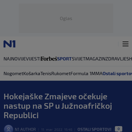
Oglas
NAJNOVIJE
VIJESTI
SPORT
SVIJET
MAGAZIN
ZDRAVLJE
S
Nogomet
Košarka
Tenis
Rukomet
Formula 1
MMA
Ostali sporto
Hokejaške Zmajeve očekuje
nastup na SP u Južnoafričkoj
Republici
0
N1 AUTHOR
OSTALI SPORTOVI
|
11. mar. 2022. 15:45
|
|