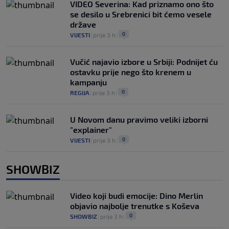
VIDEO Severina: Kad priznamo ono što
se desilo u Srebrenici bit ćemo vesele
države
0
VIJESTI
|
prije 3 h
|
Vučić najavio izbore u Srbiji: Podnijet ću
ostavku prije nego što krenem u
kampanju
0
REGIJA
|
prije 3 h
|
U Novom danu pravimo veliki izborni
"explainer"
0
VIJESTI
|
prije 3 h
|
SHOWBIZ
Video koji budi emocije: Dino Merlin
objavio najbolje trenutke s Koševa
0
SHOWBIZ
|
prije 3 h
|