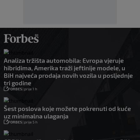
Analiza tržišta automobila: Evropa vjeruje
hibridima, Amerika traži jeftinije modele, u
BiH najveća prodaja novih vozila u posljednje
tri godine
FORBES
|
prije 1 h
Šest poslova koje možete pokrenuti od kuće
uz minimalna ulaganja
FORBES
|
prije 5 h