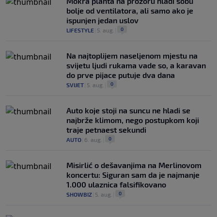
Mokra plahta na prozoru hladi sobu
bolje od ventilatora, ali samo ako je
ispunjen jedan uslov
0
LIFESTYLE
|
5. aug.
|
Na najtoplijem naseljenom mjestu na
svijetu ljudi rukama vade so, a karavan
do prve pijace putuje dva dana
0
SVIJET
|
5. aug.
|
Auto koje stoji na suncu ne hladi se
najbrže klimom, nego postupkom koji
traje petnaest sekundi
0
AUTO
|
6. aug.
|
Misirlić o dešavanjima na Merlinovom
koncertu: Siguran sam da je najmanje
1.000 ulaznica falsifikovano
0
SHOWBIZ
|
5. aug.
|