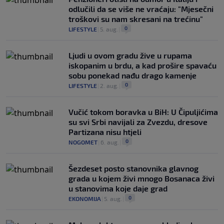
odlučili da se više ne vraćaju: "Mjesečni
troškovi su nam skresani na trećinu"
0
LIFESTYLE
|
5. aug.
|
Ljudi u ovom gradu žive u rupama
iskopanim u brdu, a kad prošire spavaću
sobu ponekad nađu drago kamenje
0
LIFESTYLE
|
2. aug.
|
Vučić tokom boravka u BiH: U Čipuljićima
su svi Srbi navijali za Zvezdu, dresove
Partizana nisu htjeli
0
NOGOMET
|
6. aug.
|
Šezdeset posto stanovnika glavnog
grada u kojem živi mnogo Bosanaca živi
u stanovima koje daje grad
0
EKONOMIJA
|
5. aug.
|