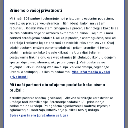
Naša reprezentacija će pokušati napraviti
Brinemo o vašoj privatnosti
prolaz u bolju grupu, a snage će odmjeriti sa
Mi i naši
603
partneri pohranjujemo i pristupamo osobnim podacima,
kao što su pretraga web stranica ili lični identifikatori, na vašem
reprezentacijama Južne Afrike i Tajlanda.
računaru . Odabir Prihvatam omogućava praćenje tehnologije kako bi se
pružila podrška dolje prikazanim svrhama na osnovu kojih mi i naši
partneri obrađujemo podatke Ukoliko je praćenje onemogućeno, neki od
sadržaja i reklama koje vidite možda neće biti relevantni za vas. Ovaj
Odigrat će 4 utakmice, po dvije sa svakom
odabir postavki možete ponovno odabrati i pritom promijeniti trenutni
odabir ili pristanak tako što ćete kliknuti na Upravljaj željenim
reprezentacijiom, a pobjednik grupe će se
postavkama link na dnu ove web stranice [ili plutajuću ikonu u donjem
lijevom dijelu web stranice, ako je primjenjivo]. Vaš odabir će se
plasirati u viši rang takmičenja.
mijenjati u okviru našeg Wеб локација. Za više detalja, pogledajte
Program N1 televizije možete pratiti UŽIVO
Uredbu o postupanju s ličnim podacima.
Više informacija o vašoj
privatnosti
na
ovom linku
kao i putem aplikacija
Mi i naši partneri obrađujemo podatke kako bismo
za
An
droid
|
iPhone/iPad
pružali:
Koristite podatke o tačnoj geolokaciji. Aktivno skenirajte karakteristike
uređaja radi identifikacije. Spremanje podataka i/ili pristupanje
Više tema kao što je ova?
podacima na uređaju. Prilagođeno oglašavanje i sadržaj, mjerenje
oglašavanja i sadržaja, istraživanje publike i razvoj usluga.
Spisak partnera (pružalaca usluga)
HOKEJAŠKA REPREZENTACIJA BIH
SPORT
SVJETSKO PRVENST