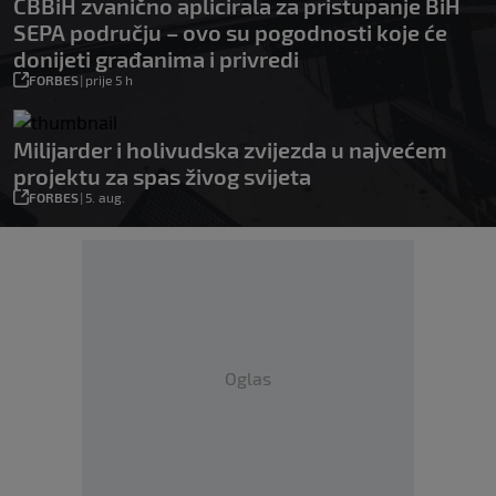
CBBiH zvanično aplicirala za pristupanje BiH
SEPA području – ovo su pogodnosti koje će
donijeti građanima i privredi
FORBES
|
prije 5 h
Milijarder i holivudska zvijezda u najvećem
projektu za spas živog svijeta
FORBES
|
5. aug.
Oglas