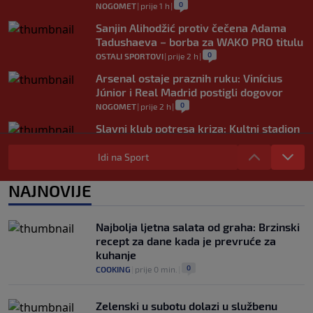
0
NOGOMET
|
prije 1 h
|
Sanjin Alihodžić protiv čečena Adama
Tadushaeva – borba za WAKO PRO titulu
0
OSTALI SPORTOVI
|
prije 2 h
|
Arsenal ostaje praznih ruku: Vinícius
Júnior i Real Madrid postigli dogovor
0
NOGOMET
|
prije 2 h
|
Slavni klub potresa kriza: Kultni stadion
u Italiji bit će prazan na početku sezone,
navijači objavili rat upravi
Idi na Sport
0
NOGOMET
|
prije 3 h
|
NAJNOVIJE
Izvinjenje s elementima prijetnje i
„gomila slabića“ u UEFA-i
0
NOGOMET
|
prije 3 h
|
Najbolja ljetna salata od graha: Brzinski
recept za dane kada je prevruće za
kuhanje
0
COOKING
|
prije 0 min.
|
Zelenski u subotu dolazi u službenu