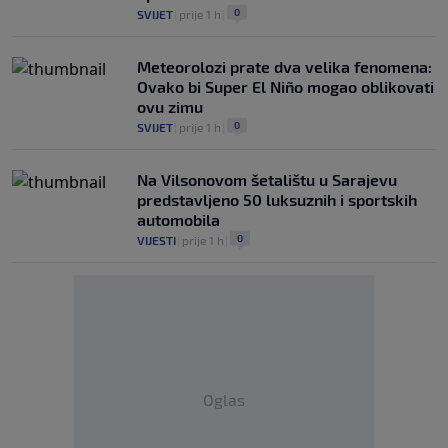
0
SVIJET
|
prije 1 h
|
Meteorolozi prate dva velika fenomena:
Ovako bi Super El Niño mogao oblikovati
ovu zimu
0
SVIJET
|
prije 1 h
|
Na Vilsonovom šetalištu u Sarajevu
predstavljeno 50 luksuznih i sportskih
automobila
0
VIJESTI
|
prije 1 h
|
Oglas