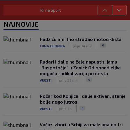
|
|
0
TENIS
prije 2 h
Idi na Sport
Od ilegalnog prelaska granice i rada na
crno do reprezentacije: Nevjerovatna
NAJNOVIJE
životna priča albanskog fudbalera
|
|
0
NOGOMET
prije 2 h
Hadžići: Smrtno stradao motociklista
Deco iz sjene preokrenuo posao: Rodri
|
|
0
CRNA HRONIKA
prije 34 min
bio bliži Real Madridu, a sada je na
korak od Barcelone
|
|
0
NOGOMET
prije 2 h
Rudari i dalje ne žele napustiti jamu
"Raspotočje" u Zenici: Od ponedjeljka
moguća radikalizacija protesta
|
|
0
VIJESTI
prije 53 min
Požar kod Konjica i dalje aktivan, stanje
bolje nego jutros
|
|
0
VIJESTI
prije 1 h
Vučić: Izbori u Srbiji za maksimalno tri