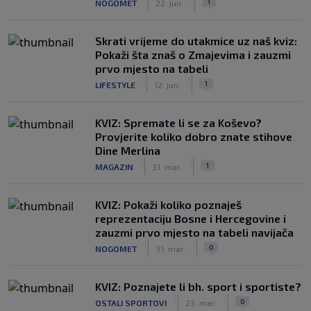
1
NOGOMET
22. jun.
Skrati vrijeme do utakmice uz naš kviz:
Pokaži šta znaš o Zmajevima i zauzmi
prvo mjesto na tabeli
|
|
1
LIFESTYLE
12. jun.
KVIZ: Spremate li se za Koševo?
Provjerite koliko dobro znate stihove
Dine Merlina
|
|
1
MAGAZIN
31. mar.
KVIZ: Pokaži koliko poznaješ
reprezentaciju Bosne i Hercegovine i
zauzmi prvo mjesto na tabeli navijača
|
|
0
NOGOMET
31. mar.
KVIZ: Poznajete li bh. sport i sportiste?
|
|
0
OSTALI SPORTOVI
23. mar.