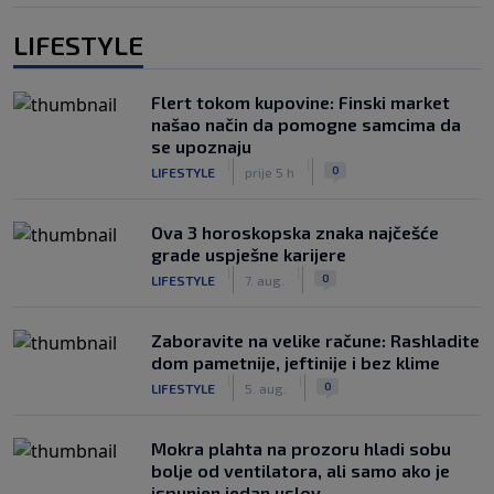
LIFESTYLE
Flert tokom kupovine: Finski market
našao način da pomogne samcima da
se upoznaju
|
|
0
LIFESTYLE
prije 5 h
Ova 3 horoskopska znaka najčešće
grade uspješne karijere
|
|
0
LIFESTYLE
7. aug.
Zaboravite na velike račune: Rashladite
dom pametnije, jeftinije i bez klime
|
|
0
LIFESTYLE
5. aug.
Mokra plahta na prozoru hladi sobu
bolje od ventilatora, ali samo ako je
ispunjen jedan uslov