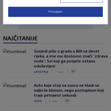
Prihvatam
NAJČITANIJE
Susjedi pišu o gradu u BiH na devet
rijeka, a ime mu doslovno znači "zdrava
voda": Svi koji ga posjete ostanu
oduševljeni
|
|
0
LIFESTYLE
7. aug.
Auto koje stoji na suncu ne hladi se
najbrže klimom, nego postupkom koji
traje petnaest sekundi
|
|
0
AUTO
6. aug.