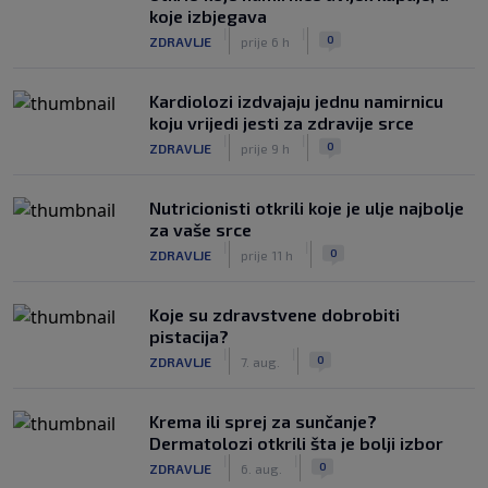
koje izbjegava
|
|
0
ZDRAVLJE
prije 6 h
Kardiolozi izdvajaju jednu namirnicu
koju vrijedi jesti za zdravije srce
|
|
0
ZDRAVLJE
prije 9 h
Nutricionisti otkrili koje je ulje najbolje
za vaše srce
|
|
0
ZDRAVLJE
prije 11 h
Koje su zdravstvene dobrobiti
pistacija?
|
|
0
ZDRAVLJE
7. aug.
Krema ili sprej za sunčanje?
Dermatolozi otkrili šta je bolji izbor
|
|
0
ZDRAVLJE
6. aug.