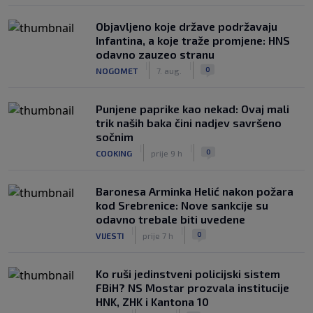
Objavljeno koje države podržavaju
Infantina, a koje traže promjene: HNS
odavno zauzeo stranu
|
|
0
NOGOMET
7. aug.
Punjene paprike kao nekad: Ovaj mali
trik naših baka čini nadjev savršeno
sočnim
|
|
0
COOKING
prije 9 h
Baronesa Arminka Helić nakon požara
kod Srebrenice: Nove sankcije su
odavno trebale biti uvedene
|
|
0
VIJESTI
prije 7 h
Ko ruši jedinstveni policijski sistem
FBiH? NS Mostar prozvala institucije
HNK, ZHK i Kantona 10
|
|