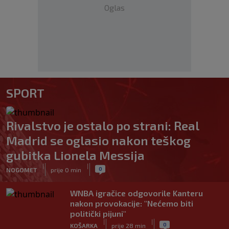
Oglas
SPORT
Rivalstvo je ostalo po strani: Real
Madrid se oglasio nakon teškog
gubitka Lionela Messija
|
|
0
NOGOMET
prije 0 min
WNBA igračice odgovorile Kanteru
nakon provokacije: "Nećemo biti
politički pijuni"
|
|
0
KOŠARKA
prije 28 min