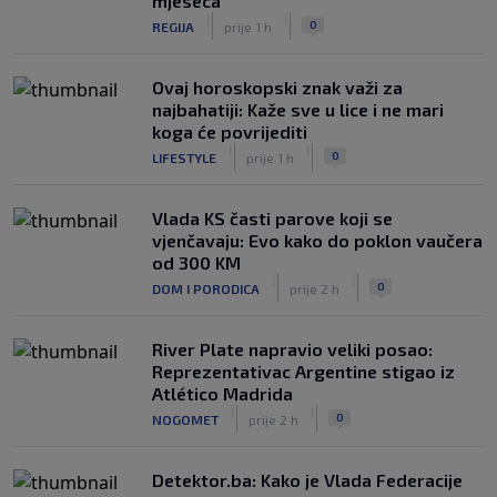
mjeseca
|
|
0
REGIJA
prije 1 h
Ovaj horoskopski znak važi za
najbahatiji: Kaže sve u lice i ne mari
koga će povrijediti
|
|
0
LIFESTYLE
prije 1 h
Vlada KS časti parove koji se
vjenčavaju: Evo kako do poklon vaučera
od 300 KM
|
|
0
DOM I PORODICA
prije 2 h
River Plate napravio veliki posao:
Reprezentativac Argentine stigao iz
Atlético Madrida
|
|
0
NOGOMET
prije 2 h
Detektor.ba: Kako je Vlada Federacije