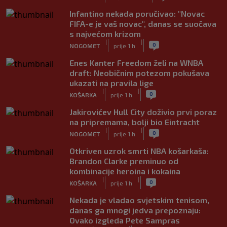
Infantino nekada poručivao: "Novac
FIFA-e je vaš novac", danas se suočava
s najvećom krizom
|
|
0
NOGOMET
prije 1 h
Enes Kanter Freedom želi na WNBA
draft: Neobičnim potezom pokušava
ukazati na pravila lige
|
|
0
KOŠARKA
prije 1 h
Jakirovićev Hull City doživio prvi poraz
na pripremama, bolji bio Eintracht
|
|
0
NOGOMET
prije 1 h
Otkriven uzrok smrti NBA košarkaša:
Brandon Clarke preminuo od
kombinacije heroina i kokaina
|
|
0
KOŠARKA
prije 1 h
Nekada je vladao svjetskim tenisom,
danas ga mnogi jedva prepoznaju:
Ovako izgleda Pete Sampras