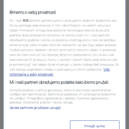
Brinemo o vašoj privatnosti
Mi i naši
603
partneri pohranjujemo i pristupamo osobnim podacima, kao
što su pretraga web stranica ili lični identifikatori, na vašem računaru .
Odabir Prihvatam omogućava praćenje tehnologije kako bi se pružila
podrška dolje prikazanim svrhama na osnovu kojih mi i naši partneri
obrađujemo podatke Ukoliko je praćenje onemogućeno, neki od sadržaja i
reklama koje vidite možda neće biti relevantni za vas. Ovaj odabir postavki
možete ponovno odabrati i pritom promijeniti trenutni odabir ili pristanak
Oglas
tako što ćete kliknuti na Upravljaj željenim postavkama link na dnu ove
web stranice [ili plutajuću ikonu u donjem lijevom dijelu web stranice, ako
je primjenjivo]. Vaš odabir će se mijenjati u okviru našeg Wеб локација. Za
više detalja, pogledajte Uredbu o postupanju s ličnim podacima.
Više
informacija o vašoj privatnosti
Mi i naši partneri obrađujemo podatke kako bismo pružali:
Koristite podatke o tačnoj geolokaciji. Aktivno skenirajte karakteristike
uređaja radi identifikacije. Spremanje podataka i/ili pristupanje podacima
na uređaju. Prilagođeno oglašavanje i sadržaj, mjerenje oglašavanja i
sadržaja, istraživanje publike i razvoj usluga.
Spisak partnera (pružalaca usluga)
Prikaži svrhe
Oglas