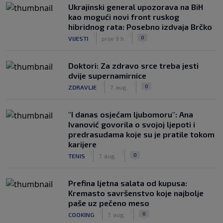
Ukrajinski general upozorava na BiH
kao mogući novi front ruskog
hibridnog rata: Posebno izdvaja Brčko
|
|
0
VIJESTI
prije 9 h
Doktori: Za zdravo srce treba jesti
dvije supernamirnice
|
|
0
ZDRAVLJE
7. aug.
"I danas osjećam ljubomoru": Ana
Ivanović govorila o svojoj ljepoti i
predrasudama koje su je pratile tokom
karijere
|
|
0
TENIS
7. aug.
Prefina ljetna salata od kupusa:
Kremasto savršenstvo koje najbolje
paše uz pečeno meso
|
|
0
COOKING
7. aug.