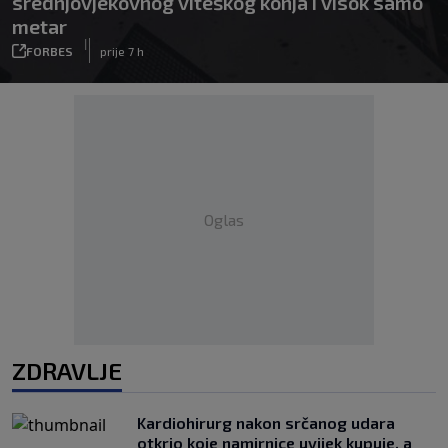
srednjovjekovnog viteškog konja i visok samo
metar
|
FORBES
prije 7 h
Oglas
ZDRAVLJE
Kardiohirurg nakon srčanog udara
otkrio koje namirnice uvijek kupuje, a