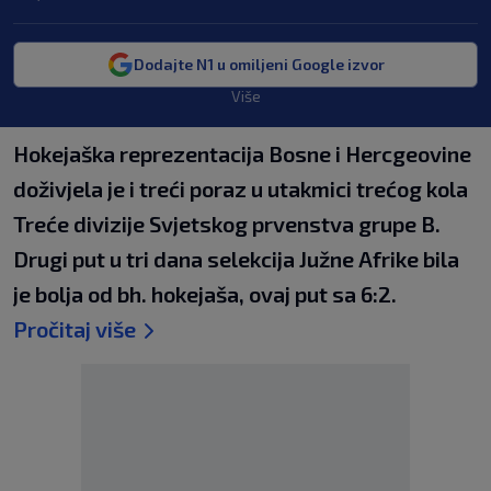
Dodajte N1 u omiljeni Google izvor
Više
Hokejaška reprezentacija Bosne i Hercgeovine
doživjela je i treći poraz u utakmici trećog kola
Treće divizije Svjetskog prvenstva grupe B.
Drugi put u tri dana selekcija Južne Afrike bila
je bolja od bh. hokejaša, ovaj put sa 6:2.
Pročitaj više