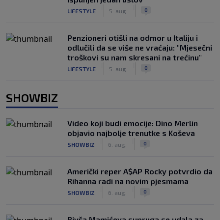
|
|
0
LIFESTYLE
5. aug.
Penzioneri otišli na odmor u Italiju i
odlučili da se više ne vraćaju: "Mjesečni
troškovi su nam skresani na trećinu"
|
|
0
LIFESTYLE
5. aug.
SHOWBIZ
Video koji budi emocije: Dino Merlin
objavio najbolje trenutke s Koševa
|
|
0
SHOWBIZ
6. aug.
Američki reper A$AP Rocky potvrdio da
Rihanna radi na novim pjesmama
|
|
0
SHOWBIZ
6. aug.
Bivša Mamićeva supruga se udala za