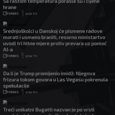
Sa rastom temperatura porasle su i cijene
hrane
|
FORBES
prije 9 h
Srednjoškolci u Danskoj će pismene radove
morati i usmeno braniti, resorno ministartvo
uvodi tri hitne mjere protiv prevara uz pomoć
AI-a
|
FORBES
prije 7 h
Da li je Trump promijenio imidž: Njegova
frizura tokom govora u Las Vegasu pokrenula
spekulacije
|
FORBES
prije 8 h
Treći unikatni Bugatti nazvan je po vrsti