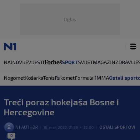
Oglas
NAJNOVIJE
VIJESTI
SPORT
SVIJET
MAGAZIN
ZDRAVLJE
Nogomet
Košarka
Tenis
Rukomet
Formula 1
MMA
Ostali sport
Treći poraz hokejaša Bosne i
Hercegovine
N1 AUTHOR
OSTALI SPORTOVI
|
16. mar. 2022. 21:59
>
22:00
|
0
|