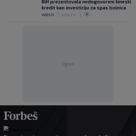
BiH prezentovala nedogovoreni kineski
kredit kao investiciju za spas bolnica
|
|
0
VIJESTI
prije 2 h
Oglas