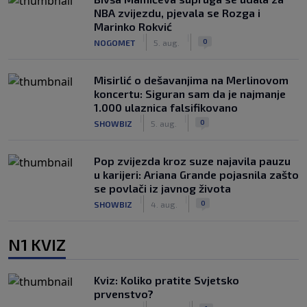
NBA zvijezdu, pjevala se Rozga i
Marinko Rokvić
|
|
0
NOGOMET
5. aug.
Misirlić o dešavanjima na Merlinovom
koncertu: Siguran sam da je najmanje
1.000 ulaznica falsifikovano
|
|
0
SHOWBIZ
5. aug.
Pop zvijezda kroz suze najavila pauzu
u karijeri: Ariana Grande pojasnila zašto
se povlači iz javnog života
|
|
0
SHOWBIZ
4. aug.
N1 KVIZ
Kviz: Koliko pratite Svjetsko
prvenstvo?
|
|