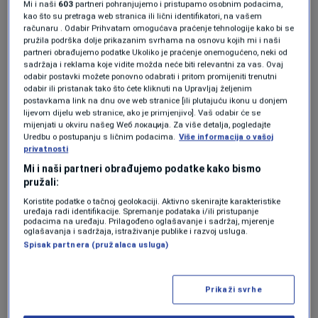
Mi i naši
603
partneri pohranjujemo i pristupamo osobnim podacima,
Više tema kao što je ova?
kao što su pretraga web stranica ili lični identifikatori, na vašem
računaru . Odabir Prihvatam omogućava praćenje tehnologije kako bi se
pružila podrška dolje prikazanim svrhama na osnovu kojih mi i naši
BENJAMIN MUŠINOVIĆ
FESTIVAL GLUMCA U BIH
NOVI DAN
partneri obrađujemo podatke Ukoliko je praćenje onemogućeno, neki od
sadržaja i reklama koje vidite možda neće biti relevantni za vas. Ovaj
odabir postavki možete ponovno odabrati i pritom promijeniti trenutni
odabir ili pristanak tako što ćete kliknuti na Upravljaj željenim
postavkama link na dnu ove web stranice [ili plutajuću ikonu u donjem
lijevom dijelu web stranice, ako je primjenjivo]. Vaš odabir će se
mijenjati u okviru našeg Wеб локација. Za više detalja, pogledajte
Uredbu o postupanju s ličnim podacima.
Više informacija o vašoj
privatnosti
Oglas
Mi i naši partneri obrađujemo podatke kako bismo
pružali:
Koristite podatke o tačnoj geolokaciji. Aktivno skenirajte karakteristike
uređaja radi identifikacije. Spremanje podataka i/ili pristupanje
podacima na uređaju. Prilagođeno oglašavanje i sadržaj, mjerenje
oglašavanja i sadržaja, istraživanje publike i razvoj usluga.
Spisak partnera (pružalaca usluga)
KAKVO JE TVOJE MIŠLJENJE O OVOME?
Prikaži svrhe
Učestvuj u diskusiji ili pročitaj komentare