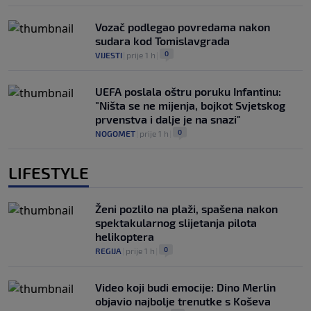
Vozač podlegao povredama nakon
sudara kod Tomislavgrada
0
VIJESTI
|
prije 1 h
|
UEFA poslala oštru poruku Infantinu:
"Ništa se ne mijenja, bojkot Svjetskog
prvenstva i dalje je na snazi"
0
NOGOMET
|
prije 1 h
|
LIFESTYLE
Ženi pozlilo na plaži, spašena nakon
spektakularnog slijetanja pilota
helikoptera
0
REGIJA
|
prije 1 h
|
Video koji budi emocije: Dino Merlin
objavio najbolje trenutke s Koševa