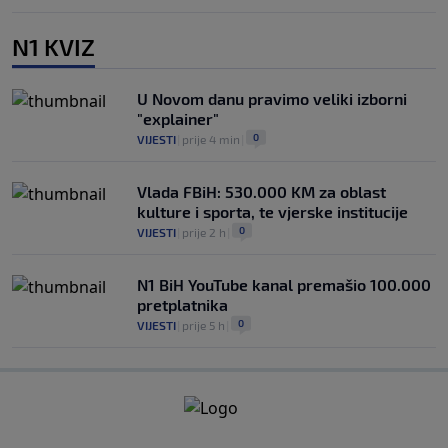
N1 KVIZ
U Novom danu pravimo veliki izborni
"explainer"
0
VIJESTI
|
prije 4 min
|
Vlada FBiH: 530.000 KM za oblast
kulture i sporta, te vjerske institucije
0
VIJESTI
|
prije 2 h
|
N1 BiH YouTube kanal premašio 100.000
pretplatnika
0
VIJESTI
|
prije 5 h
|