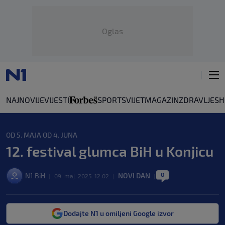
Oglas
NAJNOVIJE
VIJESTI
SPORT
SVIJET
MAGAZIN
ZDRAVLJE
SH
OD 5. MAJA OD 4. JUNA
12. festival glumca BiH u Konjicu
0
N1 BiH
NOVI DAN
|
09. maj. 2025. 12:02
|
|
Dodajte N1 u omiljeni Google izvor