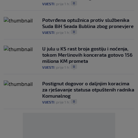
0
VIJESTI
|
prije 1 h
|
Potvrđena optužnica protiv službenika
Suda BiH Seada Bublina zbog pronevjere
0
VIJESTI
|
prije 1 h
|
U julu u KS rast broja gostiju i noćenja,
tokom Merlinovih koncerata gotovo 156
miliona KM prometa
0
VIJESTI
|
prije 1 h
|
Postignut dogovor o daljnjim koracima
za rješavanje statusa otpuštenih radnika
Komunalnog
0
VIJESTI
|
prije 1 h
|