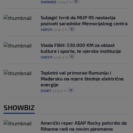
0
SHOWBIZ
|
prije 2 h
|
Suljagić tvrdi da MUP RS nastavlja
pozivati saradnike Memorijalnog centra
0
VIJESTI
|
prije 2 h
|
Vlada FBiH: 530.000 KM za oblast
kulture i sporta, te vjerske institucije
0
VIJESTI
|
prije 2 h
|
Toplotni val primorao Rumuniju i
Mađarsku na mjere štednje električne
energije
0
SVIJET
|
prije 3 h
|
SHOWBIZ
Američki reper A$AP Rocky potvrdio da
Rihanna radi na novim pjesmama