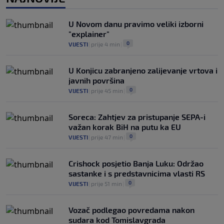
Argentinci će jedan trijumf sa
ovogodišnjeg Mundijala obilježavati kao
U Novom danu pravimo veliki izborni
nacionalni praznik
"explainer"
0
NOGOMET
|
prije 3 h
|
0
VIJESTI
|
prije 4 min
|
U Konjicu zabranjeno zalijevanje vrtova i
javnih površina
0
VIJESTI
|
prije 45 min
|
Soreca: Zahtjev za pristupanje SEPA-i
važan korak BiH na putu ka EU
0
VIJESTI
|
prije 47 min
|
Crishock posjetio Banja Luku: Održao
sastanke i s predstavnicima vlasti RS
0
VIJESTI
|
prije 51 min
|
Vozač podlegao povredama nakon
sudara kod Tomislavgrada