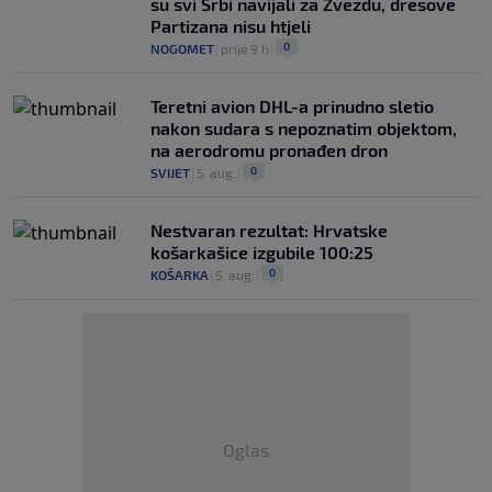
su svi Srbi navijali za Zvezdu, dresove
Partizana nisu htjeli
0
NOGOMET
|
prije 9 h
|
Teretni avion DHL-a prinudno sletio
nakon sudara s nepoznatim objektom,
na aerodromu pronađen dron
0
SVIJET
|
5. aug.
|
Nestvaran rezultat: Hrvatske
košarkašice izgubile 100:25
0
KOŠARKA
|
5. aug.
|
Oglas