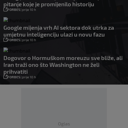
pitanje koje je promijenilo historiju
FORBES
|
prije 10 h
Google mijenja vrh AI sektora dok utrka za
umjetnu inteligenciju ulazi u novu fazu
FORBES
|
prije 10 h
Dogovor o Hormuškom moreuzu sve bliže, ali
Iran traži ono što Washington ne želi
prihvatiti
FORBES
|
prije 10 h
Oglas