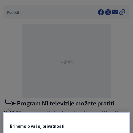
Podijeli
Oglas
╰┈➤ Program N1 televizije možete pratiti
UŽIVO na
ovom linku
kao i putem aplikacija za
Android
/
iPhone/iPad
Brinemo o vašoj privatnosti