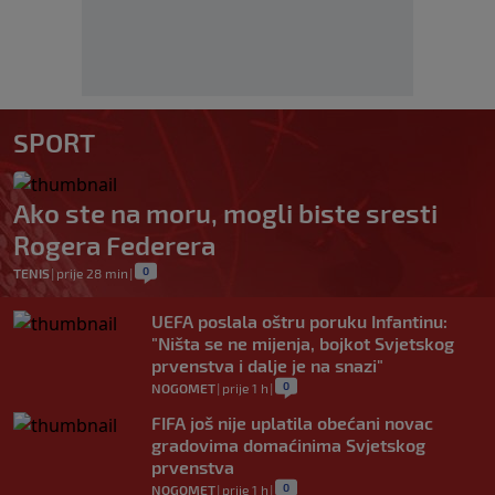
SPORT
Ako ste na moru, mogli biste sresti
Rogera Federera
0
TENIS
|
prije 28 min
|
UEFA poslala oštru poruku Infantinu:
"Ništa se ne mijenja, bojkot Svjetskog
prvenstva i dalje je na snazi"
0
NOGOMET
|
prije 1 h
|
FIFA još nije uplatila obećani novac
gradovima domaćinima Svjetskog
prvenstva
0
NOGOMET
|
prije 1 h
|