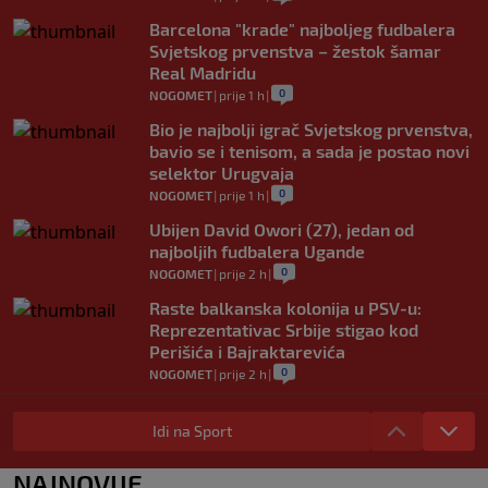
Barcelona "krade" najboljeg fudbalera
Svjetskog prvenstva – žestok šamar
Real Madridu
0
NOGOMET
|
prije 1 h
|
Bio je najbolji igrač Svjetskog prvenstva,
bavio se i tenisom, a sada je postao novi
selektor Urugvaja
0
NOGOMET
|
prije 1 h
|
Ubijen David Owori (27), jedan od
najboljih fudbalera Ugande
0
NOGOMET
|
prije 2 h
|
Raste balkanska kolonija u PSV-u:
Reprezentativac Srbije stigao kod
Perišića i Bajraktarevića
0
NOGOMET
|
prije 2 h
|
Real Madrid je oborio rekord!
Talentovani ofanzivac za 135 miliona
Idi na Sport
eura stigao na Santiago Bernabeu
0
NOGOMET
|
prije 2 h
|
NAJNOVIJE