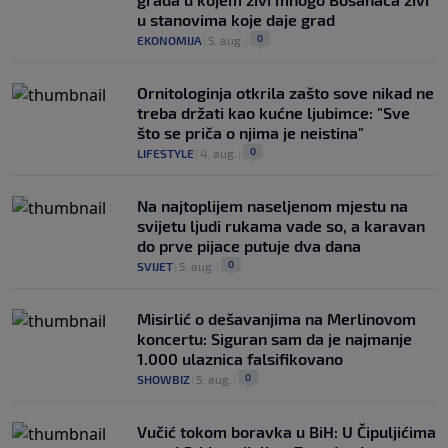
u stanovima koje daje grad
0
EKONOMIJA
|
5. aug.
|
Ornitologinja otkrila zašto sove nikad ne
treba držati kao kućne ljubimce: "Sve
što se priča o njima je neistina"
0
LIFESTYLE
|
4. aug.
|
Na najtoplijem naseljenom mjestu na
svijetu ljudi rukama vade so, a karavan
do prve pijace putuje dva dana
0
SVIJET
|
5. aug.
|
Misirlić o dešavanjima na Merlinovom
koncertu: Siguran sam da je najmanje
1.000 ulaznica falsifikovano
0
SHOWBIZ
|
5. aug.
|
Vučić tokom boravka u BiH: U Čipuljićima