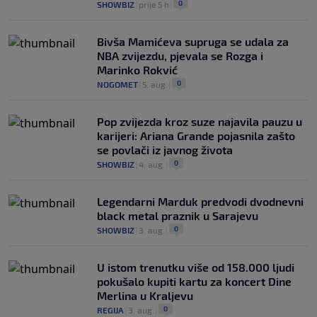
0
SHOWBIZ
|
prije 5 h
|
Bivša Mamićeva supruga se udala za
NBA zvijezdu, pjevala se Rozga i
Marinko Rokvić
0
NOGOMET
|
5. aug.
|
Pop zvijezda kroz suze najavila pauzu u
karijeri: Ariana Grande pojasnila zašto
se povlači iz javnog života
0
SHOWBIZ
|
4. aug.
|
Legendarni Marduk predvodi dvodnevni
black metal praznik u Sarajevu
0
SHOWBIZ
|
3. aug.
|
U istom trenutku više od 158.000 ljudi
pokušalo kupiti kartu za koncert Dine
Merlina u Kraljevu
0
REGIJA
|
3. aug.
|