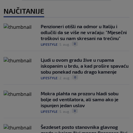
NAJČITANIJE
Penzioneri otišli na odmor u Italiju i
odlučili da se više ne vraćaju: "Mjesečni
troškovi su nam skresani na trećinu"
0
LIFESTYLE
|
5. aug.
|
Ljudi u ovom gradu žive u rupama
iskopanim u brdu, a kad prošire spavaću
sobu ponekad nađu drago kamenje
0
LIFESTYLE
|
2. aug.
|
Mokra plahta na prozoru hladi sobu
bolje od ventilatora, ali samo ako je
ispunjen jedan uslov
0
LIFESTYLE
|
5. aug.
|
Šezdeset posto stanovnika glavnog
grada u kojem živi mnogo Bosanaca živi