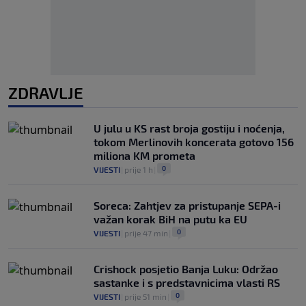
ZDRAVLJE
U julu u KS rast broja gostiju i noćenja,
tokom Merlinovih koncerata gotovo 156
miliona KM prometa
0
VIJESTI
|
prije 1 h
|
Soreca: Zahtjev za pristupanje SEPA-i
važan korak BiH na putu ka EU
0
VIJESTI
|
prije 47 min
|
Crishock posjetio Banja Luku: Održao
sastanke i s predstavnicima vlasti RS
0
VIJESTI
|
prije 51 min
|