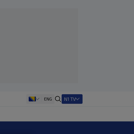
N1 TV
ENG