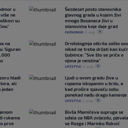
 odmor u
Šezdeset posto stanovnika
e više ne
glavnog grada u kojem živi
roškovi su
mnogo Bosanaca živi u
ćinu"
stanovima koje daje grad
0
EKONOMIJA
|
5. aug.
|
ma na
Ornitologinja otkrila zašto so
u: Siguran
nikad ne treba držati kao kuć
1.000
ljubimce: "Sve što se priča o
no
njima je neistina"
0
LIFESTYLE
|
4. aug.
|
zoru hladi
Ljudi u ovom gradu žive u
tora, ali
rupama iskopanim u brdu, a
n jedan
kad prošire spavaću sobu
ponekad nađu drago kamenje
0
LIFESTYLE
|
2. aug.
|
ljenom
Bivša Mamićeva supruga se
udi rukama
udala za NBA zvijezdu, pjeval
do prve
se Rozga i Marinko Rokvić