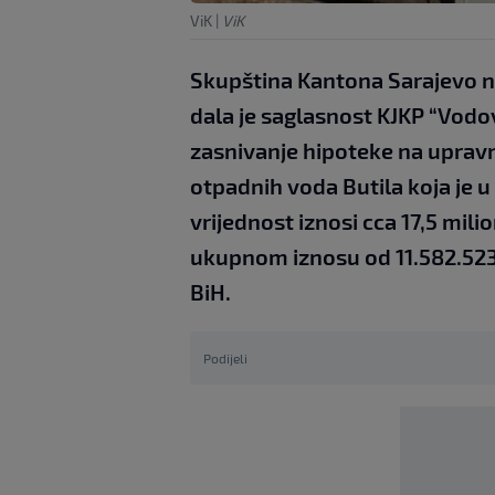
ViK
|
ViK
Skupština Kantona Sarajevo na 
dala je saglasnost KJKP “Vodov
zasnivanje hipoteke na upravn
otpadnih voda Butila koja je u
vrijednost iznosi cca 17,5 mil
ukupnom iznosu od 11.582.523
BiH.
Podijeli