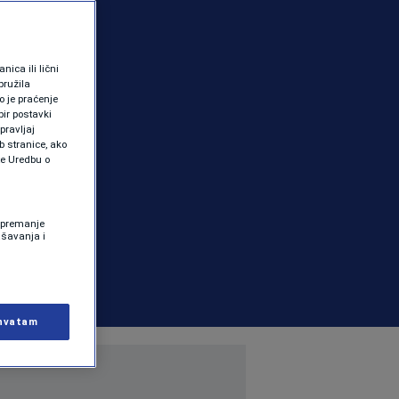
ica ili lični
pružila
 je praćenje
ir postavki
pravljaj
b stranice, ako
te Uredbu o
 Spremanje
ašavanja i
hvatam