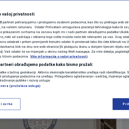
vskog ViK-a ide pod
SHOWBIZ
KOLUMNE
 vašoj privatnosti
 im bio odblokiran
3
partneri pohranjujemo i pristupamo osobnim podacima, kao što su pretraga web stran
ori, na vašem računaru . Odabir Prihvatam omogućava praćenje tehnologije kako bi se 
je prikazanim svrhama na osnovu kojih mi i naši partneri obrađujemo podatke Ukoliko
 neki od sadržaja i reklama koje vidite možda neće biti relevantni za vas. Ovaj odab
PODCAST
no odabrati i pritom promijeniti trenutni odabir ili pristanak tako što ćete kliknuti na U
tavkama link na dnu ove web stranice [ili plutajuću ikonu u donjem lijevom dijelu we
0
VIJESTI
komentara
|
|
N1 SPECIJAL
vo]. Vaš odabir će se mijenjati u okviru našeg Wеб локација. Za više detalja, pogledaj
s ličnim podacima.
Više informacija o vašoj privatnosti
FENOMENI
 partneri obrađujemo podatke kako bismo pružali:
Više
datke o tačnoj geolokaciji. Aktivno skenirajte karakteristike uređaja radi identifikacije.
NEISTRAŽENO
ili pristupanje podacima na uređaju. Prilagođeno oglašavanje i sadržaj, mjerenje ogl
traživanje publike i razvoj usluga.
tnera (pružalaca usluga)
VIRALNO
FOTO
ži svrhe
Pri
PROMO
VIDEO