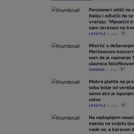
Penzioneri otišli na
Italiju i odlučili da s
vraćaju: "Mjesečni t
nam skresani na tre
0
LIFESTYLE
|
5. aug.
|
Misirlić o dešavanji
Merlinovom koncert
sam da je najmanje 
ulaznica falsifikova
0
SHOWBIZ
|
5. aug.
|
Mokra plahta na pro
sobu bolje od ventila
samo ako je ispunje
uslov
0
LIFESTYLE
|
5. aug.
|
Na najtoplijem nase
mjestu na svijetu lj
vade so, a karavan 