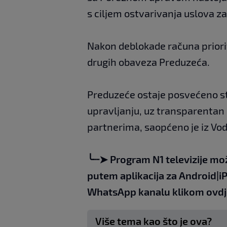
s ciljem ostvarivanja uslova z
Nakon deblokade računa priorite
drugih obaveza Preduzeća.
Preduzeće ostaje posvećeno st
upravljanju, uz transparentan
partnerima, saopćeno je iz Vod
╰┈➤
Program N1 televizije mo
putem aplikacija za
An
droid
|
i
WhatsApp kanalu klikom
ovdj
Više tema kao što je ova?