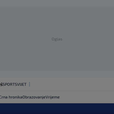
Oglas
SPORT
SVIJET
MAGAZIN
Crna hronika
Obrazovanje
Vrijeme
ZDRAVLJE