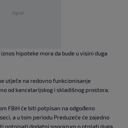
Oglas
 iznos hipoteke mora da bude u visini duga
o ne utječe na redovno funkcionisanje
žno od kancelarijskog i skladišnog prostora.
 FBiH će biti potpisan na odgođeno
eseci, a u tom periodu Preduzeće će zajedno
 potpisati dodatni sporazum o otplati duga,