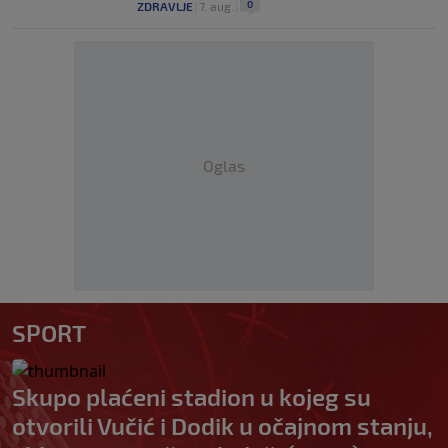
0
ZDRAVLJE
|
7. aug.
|
Oglas
SPORT
Skupo plaćeni stadion u kojeg su
otvorili Vučić i Dodik u očajnom stanju,