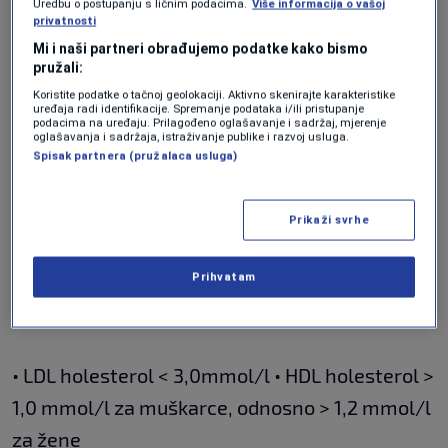
Uredbu o postupanju s ličnim podacima.
Više informacija o vašoj
Kako da potvrdite visok
privatnosti
Mi i naši partneri obrađujemo podatke kako bismo
holesterol?
pružali:
Koristite podatke o tačnoj geolokaciji. Aktivno skenirajte karakteristike
uređaja radi identifikacije. Spremanje podataka i/ili pristupanje
podacima na uređaju. Prilagođeno oglašavanje i sadržaj, mjerenje
oglašavanja i sadržaja, istraživanje publike i razvoj usluga.
Jednostavna analiza krvi odmah će pokazati da
Spisak partnera (pružalaca usluga)
li je vaš holesterol visok.
Prikaži svrhe
Preporučene vrijednosti holesterola su:
Prihvatam
• Ukupni holesterol < 5,0 mmol/l
• LDL holesterol < 3,0mmol/l • HDL holesterol >
1,0 mmol/l za muškarce, odnosno > 1,2 mmol/l
za žene