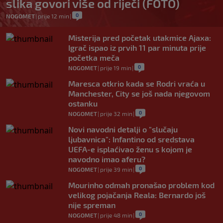
slika govori više od riječi (FOTO)
0
NOGOMET
|
prije 12 min
|
Misterija pred početak utakmice Ajaxa:
Igrač ispao iz prvih 11 par minuta prije
početka meča
0
NOGOMET
|
prije 19 min
|
Maresca otkrio kada se Rodri vraća u
Manchester, City se još nada njegovom
ostanku
0
NOGOMET
|
prije 32 min
|
Novi navodni detalji o "slučaju
ljubavnica": Infantino od sredstava
UEFA-e isplaćivao ženu s kojom je
navodno imao aferu?
0
NOGOMET
|
prije 39 min
|
Mourinho odmah pronašao problem kod
velikog pojačanja Reala: Bernardo još
nije spreman
0
NOGOMET
|
prije 48 min
|