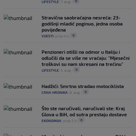
0
LIFESTYLE
|
7. aug.
|
Stravična saobraćajna nesreća: 23-
godišnji mladić poginuo, jedna osoba
povijeđena
0
VIJESTI
|
prije 4 h
|
Penzioneri otišli na odmor u Italiju i
odlučili da se više ne vraćaju: "Mjesečni
troškovi su nam skresani na trećinu"
0
LIFESTYLE
|
5. aug.
|
Hadžići: Smrtno stradao motociklista
0
CRNA HRONIKA
|
8. aug.
|
Što ste naručivali, naručivali ste: Kraj
Glova u BiH, od sutra prestaju dostave
0
EKONOMIJA
|
prije 2 h
|