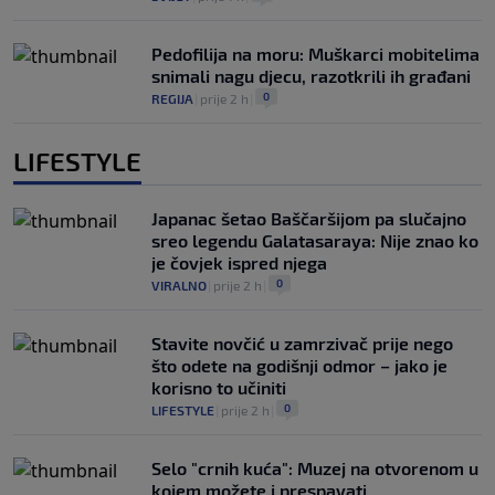
Pedofilija na moru: Muškarci mobitelima
snimali nagu djecu, razotkrili ih građani
0
REGIJA
|
prije 2 h
|
LIFESTYLE
Japanac šetao Baščaršijom pa slučajno
sreo legendu Galatasaraya: Nije znao ko
je čovjek ispred njega
0
VIRALNO
|
prije 2 h
|
Stavite novčić u zamrzivač prije nego
što odete na godišnji odmor – jako je
korisno to učiniti
0
LIFESTYLE
|
prije 2 h
|
Selo "crnih kuća": Muzej na otvorenom u
kojem možete i prespavati