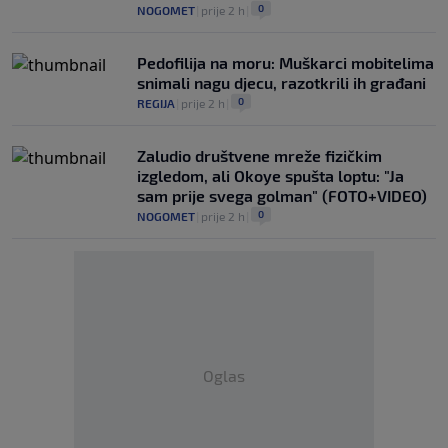
0
NOGOMET
|
prije 2 h
|
Pedofilija na moru: Muškarci mobitelima
snimali nagu djecu, razotkrili ih građani
0
REGIJA
|
prije 2 h
|
Zaludio društvene mreže fizičkim
izgledom, ali Okoye spušta loptu: "Ja
sam prije svega golman" (FOTO+VIDEO)
0
NOGOMET
|
prije 2 h
|
Oglas