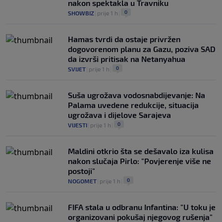
nakon spektakla u Travniku
0
SHOWBIZ
|
prije 1 h
|
Hamas tvrdi da ostaje privržen
dogovorenom planu za Gazu, poziva SAD
da izvrši pritisak na Netanyahua
0
SVIJET
|
prije 1 h
|
Suša ugrožava vodosnabdijevanje: Na
Palama uvedene redukcije, situacija
ugrožava i dijelove Sarajeva
0
VIJESTI
|
prije 1 h
|
Maldini otkrio šta se dešavalo iza kulisa
nakon slučaja Pirlo: "Povjerenje više ne
postoji"
0
NOGOMET
|
prije 1 h
|
FIFA stala u odbranu Infantina: "U toku je
organizovani pokušaj njegovog rušenja"