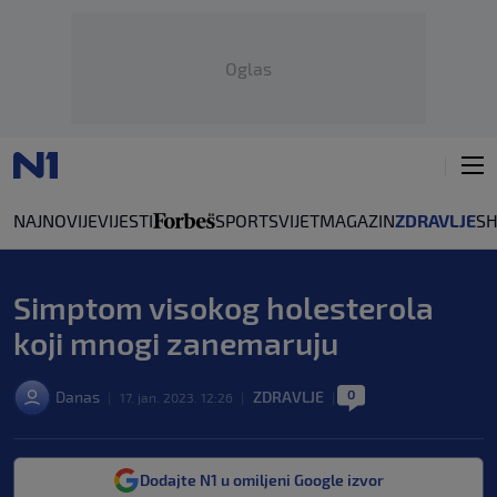
Oglas
NAJNOVIJE
VIJESTI
SPORT
SVIJET
MAGAZIN
ZDRAVLJE
S
Simptom visokog holesterola
koji mnogi zanemaruju
0
Danas
ZDRAVLJE
|
17. jan. 2023. 12:26
|
|
Dodajte N1 u omiljeni Google izvor