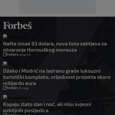
Nafta iznad 83 dolara, nova lista zahtjeva za
otvaranje Hormuškog moreuza
FORBES
|
prije 5 h
Džeko i Modrić na Jadranu grade luksuzni
turistički kompleks, vrijednost projekta skoro
milijardu eura
FORBES
|
8. aug.
Kopaju zlato dan i noć, ali nisu svjesni
ozbiljnih posljedica
FORBES
|
prije 4 h