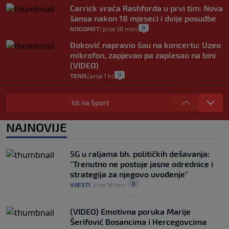
Carrick vraća Rashforda u prvi tim: Nova
šansa nakon 18 mjeseci i dvije posudbe
0
NOGOMET
|
prije 58 min
|
Đoković napravio šou na koncertu: Uzeo
mikrofon, zapjevao pa zaplesao na bini
(VIDEO)
0
TENIS
|
prije 1 h
|
Messi stigao u Rosario na posljednji
ispraćaj ocu, De Paul pogodak posvetio
Idi na Sport
porodici (VIDEO)
0
NOGOMET
|
prije 1 h
|
NAJNOVIJE
Fudbal opasan po život: "Čišćenje" lopte
uzrokovalo saobraćajni udes (VIDEO)
5G u raljama bh. političkih dešavanja:
0
NOGOMET
|
prije 1 h
|
"Trenutno ne postoje jasne odrednice i
strategija za njegovo uvođenje"
0
VIJESTI
|
prije 18 min
|
(VIDEO) Emotivna poruka Marije
Šerifović Bosancima i Hercegovcima