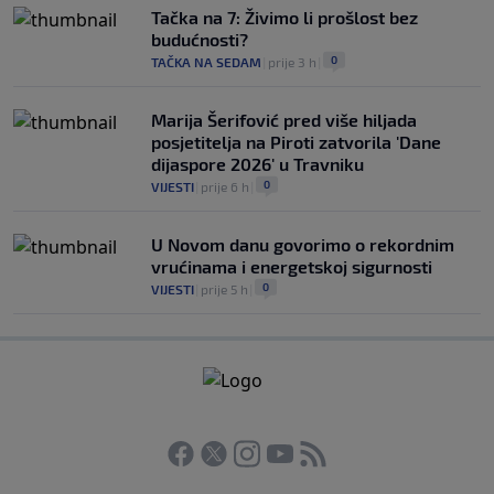
Tačka na 7: Živimo li prošlost bez
budućnosti?
0
TAČKA NA SEDAM
|
prije 3 h
|
Marija Šerifović pred više hiljada
posjetitelja na Piroti zatvorila 'Dane
dijaspore 2026' u Travniku
0
VIJESTI
|
prije 6 h
|
U Novom danu govorimo o rekordnim
vrućinama i energetskoj sigurnosti
0
VIJESTI
|
prije 5 h
|