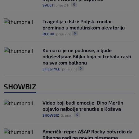
0
SVIJET
|
prije 2 h
|
Tragedija u Istri: Poljski ronilac
preminuo u medulinskom akvatoriju
0
REGIJA
|
prije 2 h
|
Komarci je ne podnose, a ljude
oduševljava: Biljka koja bi trebala rasti
na svakom balkonu
0
LIFESTYLE
|
prije 2 h
|
SHOWBIZ
Video koji budi emocije: Dino Merlin
objavio najbolje trenutke s Koševa
0
SHOWBIZ
|
6. aug.
|
Američki reper A$AP Rocky potvrdio da
Rihanna radi na novim pjesmama