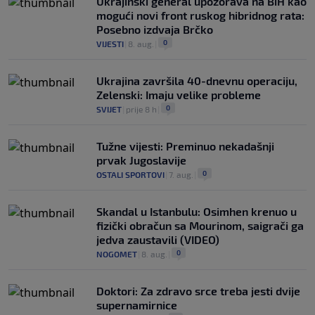
Ukrajinski general upozorava na BiH kao
mogući novi front ruskog hibridnog rata:
Posebno izdvaja Brčko
0
VIJESTI
|
8. aug.
|
Ukrajina završila 40-dnevnu operaciju,
Zelenski: Imaju velike probleme
0
SVIJET
|
prije 8 h
|
Tužne vijesti: Preminuo nekadašnji
prvak Jugoslavije
0
OSTALI SPORTOVI
|
7. aug.
|
Skandal u Istanbulu: Osimhen krenuo u
fizički obračun sa Mourinom, saigrači ga
jedva zaustavili (VIDEO)
0
NOGOMET
|
8. aug.
|
Doktori: Za zdravo srce treba jesti dvije
supernamirnice