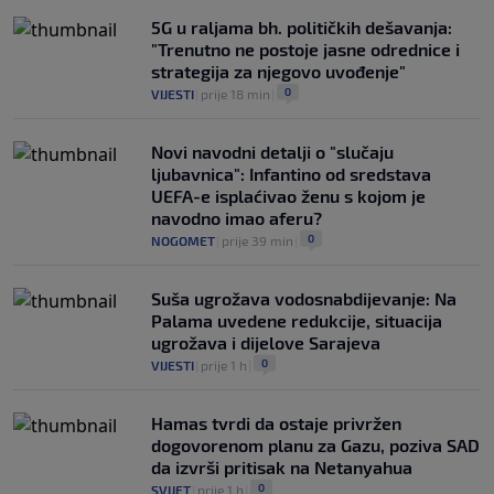
5G u raljama bh. političkih dešavanja:
"Trenutno ne postoje jasne odrednice i
strategija za njegovo uvođenje"
0
VIJESTI
|
prije 18 min
|
Novi navodni detalji o "slučaju
ljubavnica": Infantino od sredstava
UEFA-e isplaćivao ženu s kojom je
navodno imao aferu?
0
NOGOMET
|
prije 39 min
|
Suša ugrožava vodosnabdijevanje: Na
Palama uvedene redukcije, situacija
ugrožava i dijelove Sarajeva
0
VIJESTI
|
prije 1 h
|
Hamas tvrdi da ostaje privržen
dogovorenom planu za Gazu, poziva SAD
da izvrši pritisak na Netanyahua
0
SVIJET
|
prije 1 h
|