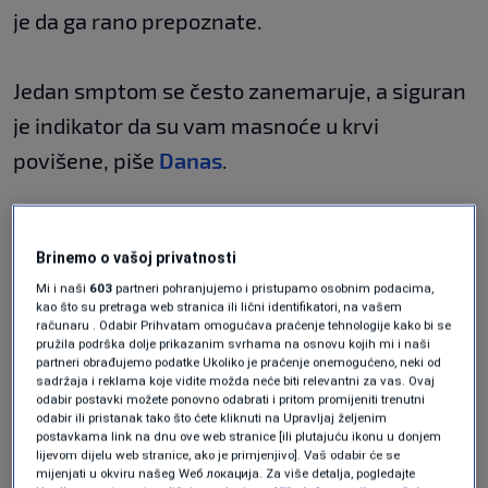
je da ga rano prepoznate.
Jedan smptom se često zanemaruje, a siguran
je indikator da su vam masnoće u krvi
povišene, piše
Danas
.
Izrasline na koži
Brinemo o vašoj privatnosti
Mi i naši
603
partneri pohranjujemo i pristupamo osobnim podacima,
Ako primjetite žućkasto-narandžaste izrasline
kao što su pretraga web stranica ili lični identifikatori, na vašem
računaru . Odabir Prihvatam omogućava praćenje tehnologije kako bi se
na koži, to može biti znak da je vaš holesterol
pružila podrška dolje prikazanim svrhama na osnovu kojih mi i naši
partneri obrađujemo podatke Ukoliko je praćenje onemogućeno, neki od
visok. Izgledaju kao male izbočine i mogu da se
sadržaja i reklama koje vidite možda neće biti relevantni za vas. Ovaj
odabir postavki možete ponovno odabrati i pritom promijeniti trenutni
pojave na raznim dijelovima tijela, na uglovima
odabir ili pristanak tako što ćete kliknuti na Upravljaj željenim
postavkama link na dnu ove web stranice [ili plutajuću ikonu u donjem
očiju, dlanovima, stopalima.
lijevom dijelu web stranice, ako je primjenjivo]. Vaš odabir će se
mijenjati u okviru našeg Wеб локација. Za više detalja, pogledajte