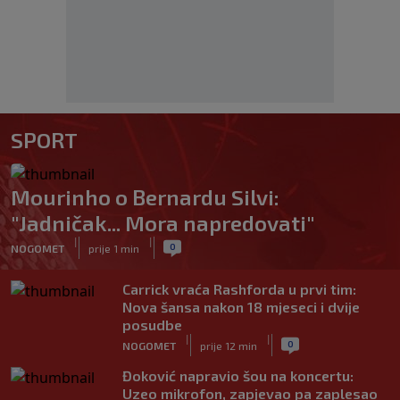
SPORT
Mourinho o Bernardu Silvi:
"Jadničak... Mora napredovati"
|
|
0
NOGOMET
prije 1 min
Carrick vraća Rashforda u prvi tim:
Nova šansa nakon 18 mjeseci i dvije
posudbe
|
|
0
NOGOMET
prije 12 min
Đoković napravio šou na koncertu:
Uzeo mikrofon, zapjevao pa zaplesao