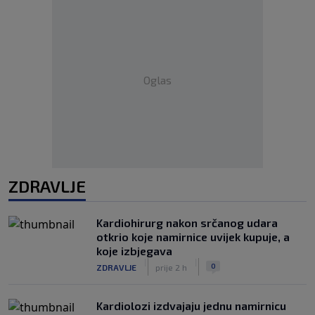
Oglas
ZDRAVLJE
Kardiohirurg nakon srčanog udara
otkrio koje namirnice uvijek kupuje, a
koje izbjegava
|
|
0
ZDRAVLJE
prije 2 h
Kardiolozi izdvajaju jednu namirnicu