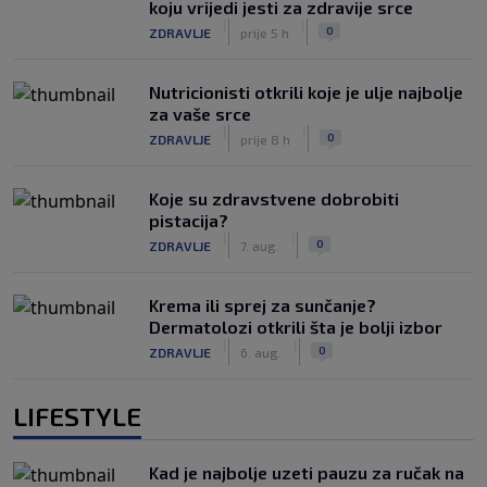
koju vrijedi jesti za zdravije srce
|
|
0
ZDRAVLJE
prije 5 h
Nutricionisti otkrili koje je ulje najbolje
za vaše srce
|
|
0
ZDRAVLJE
prije 8 h
Koje su zdravstvene dobrobiti
pistacija?
|
|
0
ZDRAVLJE
7. aug.
Krema ili sprej za sunčanje?
Dermatolozi otkrili šta je bolji izbor
|
|
0
ZDRAVLJE
6. aug.
LIFESTYLE
Kad je najbolje uzeti pauzu za ručak na