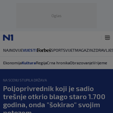
Oglas
NAJNOVIJE
VIJESTI
SPORT
SVIJET
MAGAZIN
ZDRAVLJE
Ekonomija
Kultura
Regija
Crna hronika
Obrazovanje
Vrijeme
NA SCENU STUPILA DRŽAVA
Poljoprivrednik koji je sadio
trešnje otkrio blago staro 1.700
godina, onda "šokirao" svojim
potezom