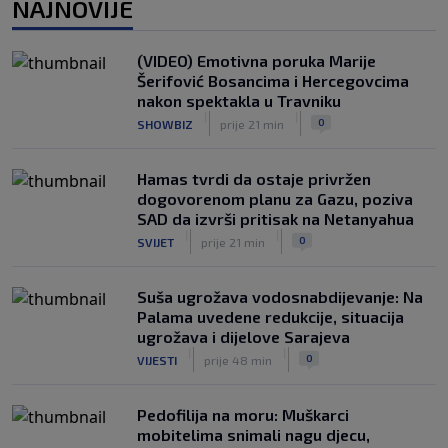
NAJNOVIJE
Zaludio društvene mreže fizičkim
izgledom, ali Okoye spušta loptu: "Ja
sam prije svega golman" (FOTO+VIDEO)
(VIDEO) Emotivna poruka Marije
|
|
0
NOGOMET
prije 1 h
Šerifović Bosancima i Hercegovcima
nakon spektakla u Travniku
Japanac šetao Baščaršijom pa slučajno
|
|
0
SHOWBIZ
prije 21 min
sreo legendu Galatasaraya: Nije znao
ko je čovjek ispred njega
|
|
0
VIRALNO
prije 1 h
Hamas tvrdi da ostaje privržen
dogovorenom planu za Gazu, poziva
SAD da izvrši pritisak na Netanyahua
|
|
0
SVIJET
prije 21 min
Suša ugrožava vodosnabdijevanje: Na
Palama uvedene redukcije, situacija
ugrožava i dijelove Sarajeva
|
|
0
VIJESTI
prije 48 min
Pedofilija na moru: Muškarci
mobitelima snimali nagu djecu,