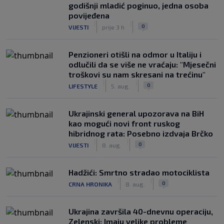
godišnji mladić poginuo, jedna osoba
povijeđena
|
|
0
VIJESTI
prije 3 h
Penzioneri otišli na odmor u Italiju i
odlučili da se više ne vraćaju: "Mjesečni
troškovi su nam skresani na trećinu"
|
|
0
LIFESTYLE
5. aug.
Ukrajinski general upozorava na BiH
kao mogući novi front ruskog
hibridnog rata: Posebno izdvaja Brčko
|
|
0
VIJESTI
8. aug.
Hadžići: Smrtno stradao motociklista
|
|
0
CRNA HRONIKA
8. aug.
Ukrajina završila 40-dnevnu operaciju,
Zelenski: Imaju velike probleme