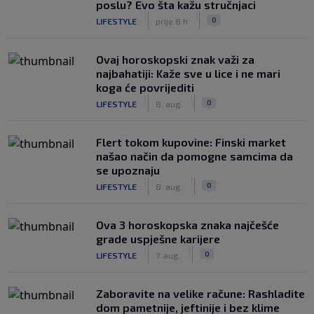
poslu? Evo šta kažu stručnjaci
|
|
0
LIFESTYLE
prije 8 h
Ovaj horoskopski znak važi za
najbahatiji: Kaže sve u lice i ne mari
koga će povrijediti
|
|
0
LIFESTYLE
8. aug.
Flert tokom kupovine: Finski market
našao način da pomogne samcima da
se upoznaju
|
|
0
LIFESTYLE
8. aug.
Ova 3 horoskopska znaka najčešće
grade uspješne karijere
|
|
0
LIFESTYLE
7. aug.
Zaboravite na velike račune: Rashladite
dom pametnije, jeftinije i bez klime