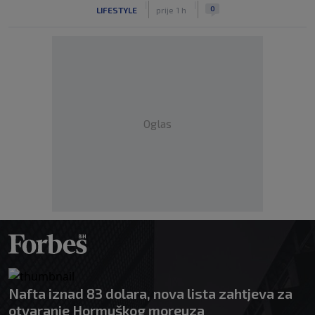
|
|
0
LIFESTYLE
prije 1 h
Oglas
Nafta iznad 83 dolara, nova lista zahtjeva za
otvaranje Hormuškog moreuza