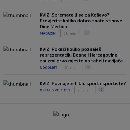
KVIZ: Spremate li se za Koševo?
Provjerite koliko dobro znate stihove
Dine Merlina
|
|
1
MAGAZIN
31. mar.
KVIZ: Pokaži koliko poznaješ
reprezentaciju Bosne i Hercegovine i
zauzmi prvo mjesto na tabeli navijača
|
|
0
NOGOMET
31. mar.
KVIZ: Poznajete li bh. sport i sportiste?
|
|
0
OSTALI SPORTOVI
23. mar.