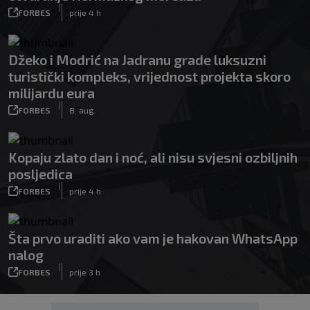
|
FORBES
prije 4 h
Džeko i Modrić na Jadranu grade luksuzni
turistički kompleks, vrijednost projekta skoro
milijardu eura
|
FORBES
8. aug.
Kopaju zlato dan i noć, ali nisu svjesni ozbiljnih
posljedica
|
FORBES
prije 4 h
Šta prvo uraditi ako vam je hakovan WhatsApp
nalog
|
FORBES
prije 3 h