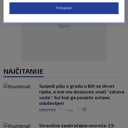
Prihvatam
Oglas
NAJČITANIJE
Susjedi pišu o gradu u BiH na devet
rijeka, a ime mu doslovno znači "zdrava
voda": Svi koji ga posjete ostanu
oduševljeni
|
|
0
LIFESTYLE
7. aug.
Stravična saobraćajna nesreća: 23-