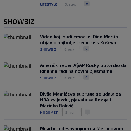
|
|
0
LIFESTYLE
5. aug.
SHOWBIZ
Video koji budi emocije: Dino Merlin
objavio najbolje trenutke s Koševa
|
|
0
SHOWBIZ
6. aug.
Američki reper A$AP Rocky potvrdio da
Rihanna radi na novim pjesmama
|
|
0
SHOWBIZ
6. aug.
Bivša Mamićeva supruga se udala za
NBA zvijezdu, pjevala se Rozga i
Marinko Rokvić
|
|
0
NOGOMET
5. aug.
Misirlić o dešavanjima na Merlinovom