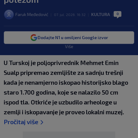
0
Faruk Međedović
KULTURA
|
07. jul. 2026. 16:32
|
|
Dodajte N1 u omiljeni Google izvor
Više
U Turskoj je poljoprivrednik Mehmet Emin
Sualp pripremao zemljište za sadnju trešnji
kada je nenamjerno iskopao historijsko blago
staro 1.700 godina, koje se nalazilo 50 cm
ispod tla. Otkriće je uzbudilo arheologe u
zemlji i iskopavanje je proveo lokalni muzej.
Pročitaj više