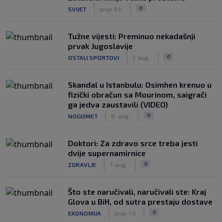
|
|
0
SVIJET
prije 8 h
Tužne vijesti: Preminuo nekadašnji
prvak Jugoslavije
|
|
0
OSTALI SPORTOVI
7. aug.
Skandal u Istanbulu: Osimhen krenuo u
fizički obračun sa Mourinom, saigrači
ga jedva zaustavili (VIDEO)
|
|
0
NOGOMET
8. aug.
Doktori: Za zdravo srce treba jesti
dvije supernamirnice
|
|
0
ZDRAVLJE
7. aug.
Što ste naručivali, naručivali ste: Kraj
Glova u BiH, od sutra prestaju dostave
|
|
0
EKONOMIJA
prije 1 h