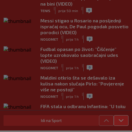
na bini (VIDEO)
|
|
0
TENIS
prije 50 min
Messi stigao u Rosario na posljednji
ispraćaj ocu, De Paul pogodak posvetio
porodici (VIDEO)
|
|
0
NOGOMET
prije 1 h
Fudbal opasan po život: "Čišćenje"
lopte uzrokovalo saobraćajni udes
(VIDEO)
|
|
0
NOGOMET
prije 1 h
Maldini otkrio šta se dešavalo iza
kulisa nakon slučaja Pirlo: "Povjerenje
više ne postoji"
|
|
0
NOGOMET
prije 1 h
FIFA stala u odbranu Infantina: "U toku
je organizovani pokušaj njegovog
rušenja"
Idi na Sport
|
|
0
NOGOMET
prije 1 h