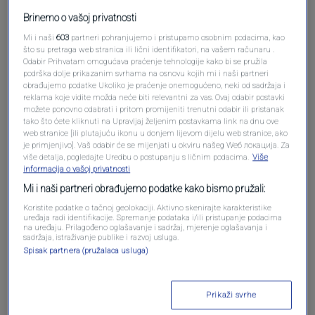
Brinemo o vašoj privatnosti
Mi i naši
603
partneri pohranjujemo i pristupamo osobnim podacima, kao
Pošalji komentar
što su pretraga web stranica ili lični identifikatori, na vašem računaru .
Odabir Prihvatam omogućava praćenje tehnologije kako bi se pružila
podrška dolje prikazanim svrhama na osnovu kojih mi i naši partneri
obrađujemo podatke Ukoliko je praćenje onemogućeno, neki od sadržaja i
reklama koje vidite možda neće biti relevantni za vas. Ovaj odabir postavki
možete ponovno odabrati i pritom promijeniti trenutni odabir ili pristanak
tako što ćete kliknuti na Upravljaj željenim postavkama link na dnu ove
web stranice [ili plutajuću ikonu u donjem lijevom dijelu web stranice, ako
je primjenjivo]. Vaš odabir će se mijenjati u okviru našeg Wеб локација. Za
više detalja, pogledajte Uredbu o postupanju s ličnim podacima.
Više
informacija o vašoj privatnosti
Mi i naši partneri obrađujemo podatke kako bismo pružali:
Oglas
Koristite podatke o tačnoj geolokaciji. Aktivno skenirajte karakteristike
uređaja radi identifikacije. Spremanje podataka i/ili pristupanje podacima
na uređaju. Prilagođeno oglašavanje i sadržaj, mjerenje oglašavanja i
sadržaja, istraživanje publike i razvoj usluga.
Spisak partnera (pružalaca usluga)
Prikaži svrhe