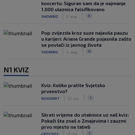
koncertu: Siguran sam da je najmanje
1.000 ulaznica falsifikovano
|
|
0
SHOWBIZ
5. aug.
Pop zvijezda kroz suze najavila pauzu
u karijeri: Ariana Grande pojasnila zašto
se povlači iz javnog života
|
|
0
SHOWBIZ
4. aug.
N1 KVIZ
Kviz: Koliko pratite Svjetsko
prvenstvo?
|
|
1
NOGOMET
22. jun.
Skrati vrijeme do utakmice uz naš kviz:
Pokaži šta znaš o Zmajevima i zauzmi
prvo mjesto na tabeli
|
|
1
LIFESTYLE
12. jun.