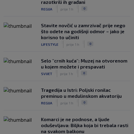
razotkrili ih građani
|
|
0
REGIJA
prije 1 h
Stavite novčić u zamrzivač prije nego
što odete na godišnji odmor – jako je
korisno to učiniti
|
|
0
LIFESTYLE
prije 1 h
Selo "crnih kuća": Muzej na otvorenom
u kojem možete i prespavati
|
|
0
SVIJET
prije 1 h
Tragedija u Istri: Poljski ronilac
preminuo u medulinskom akvatoriju
|
|
0
REGIJA
prije 1 h
Komarci je ne podnose, a ljude
oduševljava: Biljka koja bi trebala rasti
na svakom balkonu